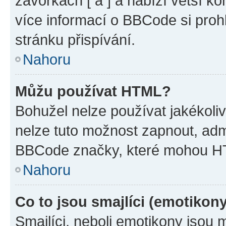
závorkách [ a ] a nabízí větší ko
více informací o BBCode si proh
stránku přispívání.
Nahoru
Můžu používat HTML?
Bohužel nelze používat jakékoli
nelze tuto možnost zapnout, adm
BBCode značky, které mohou HT
Nahoru
Co to jsou smajlíci (emotikon
Smajlíci, neboli emotikony jsou 