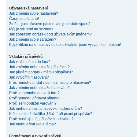
Uživatelská nastavení
Jak změním svoje nastavení?
Časy jsou špatně!
Změnil jsem časové pásmo, ale je to stále špatně!
Můj jazyk není na seznamu!
Jak zobrazím obrázek pod uživatelským jménem?
Jak změním svoje zařazení?
Když kliknu na e-mailový odkaz uživatele, jsem vyzván k přihlášení!
Vkládání příspěvků
Jak vložím téma do fóra?
Jak změním nebo smažu příspěvek?
Jak přidám podpis k mému příspěvku?
Jak vytvořím hlasování?
Proč nemohu přidat více možností pro hlasování?
Jak změním nebo smažu hlasování?
Proč se nemohu dostat k fóru?
Proč nemohu přidávat přílohy?
Proč jsem obdržel varování?
Jak mohu nahlásit příspěvek moderátorům?
K čemu slouží tlačítko „Uložit“ při psaní příspěvků?
Proč musí být můj příspěvek schválen?
Jak mohu oživit svoje téma?
Formátování a typy příspěvků