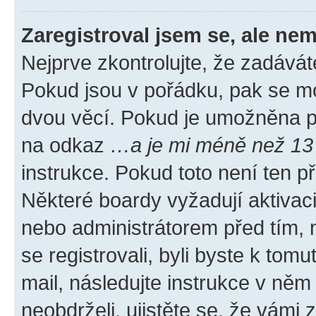
Zaregistroval jsem se, ale nem
Nejprve zkontrolujte, že zadávát
Pokud jsou v pořádku, pak se mo
dvou věcí. Pokud je umožněna pod
na odkaz
…a je mi méně než 13 
instrukce. Pokud toto není ten p
Některé boardy vyžadují aktivac
nebo administrátorem před tím, n
se registrovali, byli byste k tom
mail, následujte instrukce v něm
neobdrželi, ujistěte se, že vámi