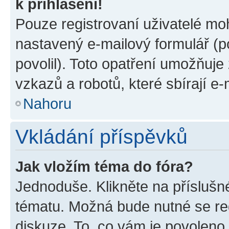
k přihlášení!
Pouze registrovaní uživatelé moh
nastavený e-mailový formulář (p
povolil). Toto opatření umožňuj
vzkazů a robotů, které sbírají e
Nahoru
Vkládání příspěvků
Jak vložím téma do fóra?
Jednoduše. Klikněte na příslušn
tématu. Možná bude nutné se reg
diskuze. To, co vám je povoleno