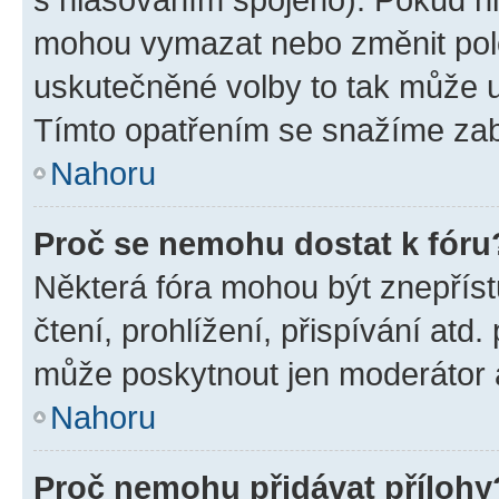
mohou vymazat nebo změnit polož
uskutečněné volby to tak může uč
Tímto opatřením se snažíme zabr
Nahoru
Proč se nemohu dostat k fóru
Některá fóra mohou být znepříst
čtení, prohlížení, přispívání atd.
může poskytnout jen moderátor a 
Nahoru
Proč nemohu přidávat přílohy