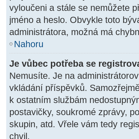
vyloučeni a stále se nemůžete při
jméno a heslo. Obvykle toto býv
administrátora, možná má chybn
Nahoru
Je vůbec potřeba se registrov
Nemusíte. Je na administrátorovi 
vkládání příspěvků. Samozřejmě,
k ostatním službám nedostupný
postavičky, soukromé zprávy, pos
skupin, atd. Vřele vám tedy regi
chvil.