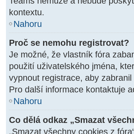
Teams nemůže a nebude poskyto
kontextu.
Nahoru
Proč se nemohu registrovat?
Je možné, že vlastník fóra zaba
použití uživatelského jména, které
vypnout registrace, aby zabrani
Pro další informace kontaktuje ad
Nahoru
Co dělá odkaz „Smazat všechn
„Smazat všechny cookies z fóra“