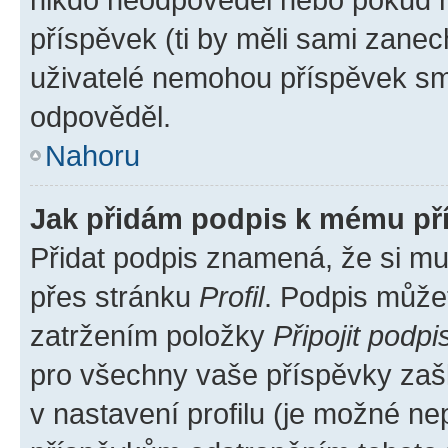
příspěvek (ti by měli sami zanec
uživatelé nemohou příspěvek sma
odpověděl.
Nahoru
Jak přidám podpis k mému př
Přidat podpis znamená, že si mus
přes stránku
Profil
. Podpis může
zatržením položky
Připojit podpi
pro všechny vaše příspěvky zašk
v nastavení profilu (je možné n