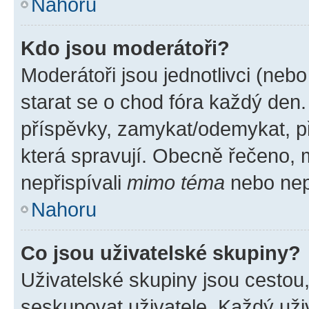
Nahoru
Kdo jsou moderátoři?
Moderátoři jsou jednotlivci (nebo 
starat se o chod fóra každý den
příspěvky, zamykat/odemykat, p
která spravují. Obecně řečeno, m
nepřispívali
mimo téma
nebo nepř
Nahoru
Co jsou uživatelské skupiny?
Uživatelské skupiny jsou cestou
seskupovat uživatele. Každý uživ