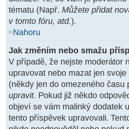
tématu (Např.
Můžete přidat nov
v tomto fóru, atd.
).
Nahoru
Jak změním nebo smažu přís
V případě, že nejste moderátor 
upravovat nebo mazat jen svoje 
(někdy jen do omezeného času po
upravit
. Pokud již někdo odpověd
objeví se vám malinký dodatek u 
tento příspěvek upravovali. Ten
nikdo neodpověděl nebo pokud mo