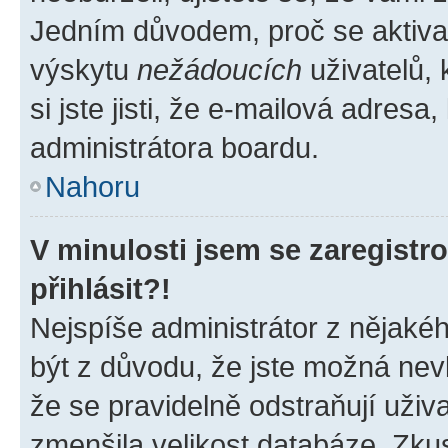
Jedním důvodem, proč se aktiva
výskytu
nežádoucích
uživatelů, 
si jste jisti, že e-mailová adresa,
administrátora boardu.
Nahoru
V minulosti jsem se zaregist
přihlásit?!
Nejspíše administrátor z nějaké
být z důvodu, že jste možná nevl
že se pravidelně odstraňují uživa
zmenšila velikost databáze. Zkus