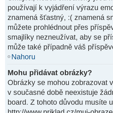
používají k vyjádření výrazu emo
znamená šťastný, :( znamená sm
můžete prohlédnout přes příspěv
smajlíky nezneužívat, aby se př
může také případně váš příspěv
Nahoru
Mohu přidávat obrázky?
Obrázky se mohou zobrazovat ve
v současné době neexistuje žád
board. Z tohoto důvodu musíte u
http://www.priklad.cz/muj-obraz