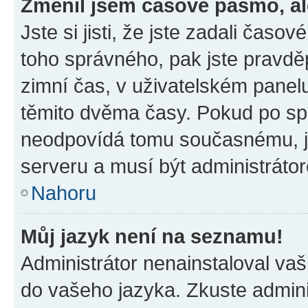
Změnil jsem časové pásmo, ale
Jste si jisti, že jste zadali časo
toho správného, pak jste pravdě
zimní čas, v uživatelském pane
těmito dvěma časy. Pokud po s
neodpovídá tomu současnému, j
serveru a musí být administráto
Nahoru
Můj jazyk není na seznamu!
Administrátor nenainstaloval vaši
do vašeho jazyka. Zkuste admini