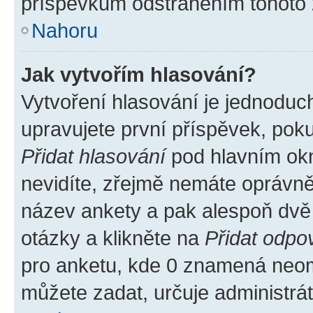
příspěvkům odstraněním tohoto z
Nahoru
Jak vytvořím hlasování?
Vytvoření hlasování je jednoduc
upravujete první příspěvek, poku
Přidat hlasování
pod hlavním okn
nevidíte, zřejmě nemáte oprávněn
název ankety a pak alespoň dvě
otázky a klikněte na
Přidat odpo
pro anketu, kde 0 znamená neom
můžete zadat, určuje administrá