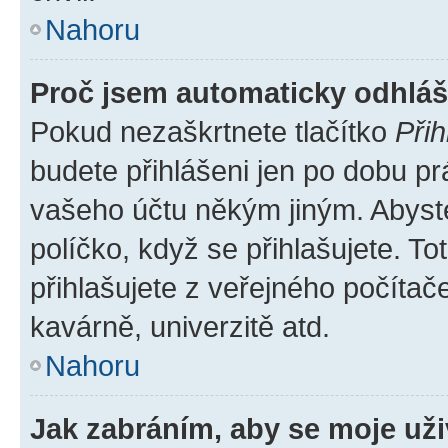
Nahoru
Proč jsem automaticky odhlá
Pokud nezaškrtnete tlačítko
Přih
budete přihlášeni jen po dobu pr
vašeho účtu někým jiným. Abyste 
políčko, když se přihlašujete. 
přihlašujete z veřejného počítač
kavárně, univerzitě atd.
Nahoru
Jak zabráním, aby se moje už