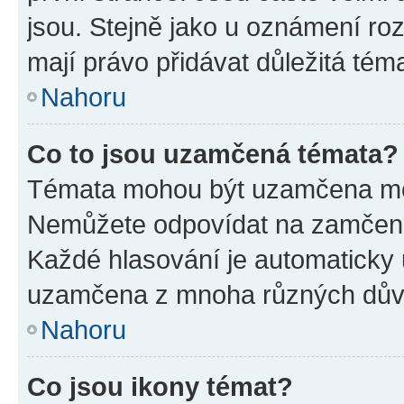
jsou. Stejně jako u oznámení rozh
mají právo přidávat důležitá tém
Nahoru
Co to jsou uzamčená témata?
Témata mohou být uzamčena mo
Nemůžete odpovídat na zamčená 
Každé hlasování je automatick
uzamčena z mnoha různých dův
Nahoru
Co jsou ikony témat?