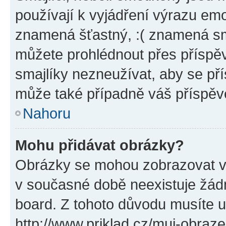
používají k vyjádření výrazu emo
znamená šťastný, :( znamená sm
můžete prohlédnout přes příspěv
smajlíky nezneužívat, aby se př
může také případně váš příspěv
Nahoru
Mohu přidávat obrázky?
Obrázky se mohou zobrazovat ve
v současné době neexistuje žád
board. Z tohoto důvodu musíte u
http://www.priklad.cz/muj-obraz