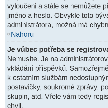
vyloučeni a stále se nemůžete při
jméno a heslo. Obvykle toto býv
administrátora, možná má chybn
Nahoru
Je vůbec potřeba se registrov
Nemusíte. Je na administrátorovi 
vkládání příspěvků. Samozřejmě,
k ostatním službám nedostupný
postavičky, soukromé zprávy, pos
skupin, atd. Vřele vám tedy regi
chvil.