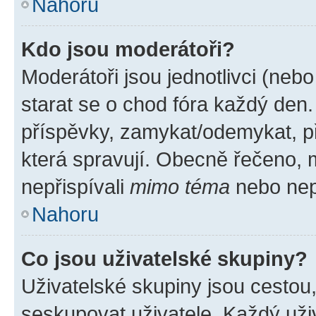
Nahoru
Kdo jsou moderátoři?
Moderátoři jsou jednotlivci (nebo 
starat se o chod fóra každý den
příspěvky, zamykat/odemykat, p
která spravují. Obecně řečeno, m
nepřispívali
mimo téma
nebo nepř
Nahoru
Co jsou uživatelské skupiny?
Uživatelské skupiny jsou cestou
seskupovat uživatele. Každý uživ