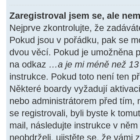
Zaregistroval jsem se, ale nem
Nejprve zkontrolujte, že zadávát
Pokud jsou v pořádku, pak se mo
dvou věcí. Pokud je umožněna pod
na odkaz
…a je mi méně než 13 
instrukce. Pokud toto není ten p
Některé boardy vyžadují aktivac
nebo administrátorem před tím, n
se registrovali, byli byste k tom
mail, následujte instrukce v něm
neobdrželi, ujistěte se, že vámi