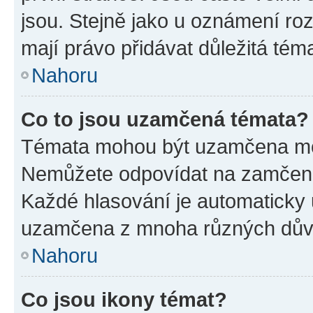
jsou. Stejně jako u oznámení rozh
mají právo přidávat důležitá tém
Nahoru
Co to jsou uzamčená témata?
Témata mohou být uzamčena mo
Nemůžete odpovídat na zamčená 
Každé hlasování je automatick
uzamčena z mnoha různých dův
Nahoru
Co jsou ikony témat?