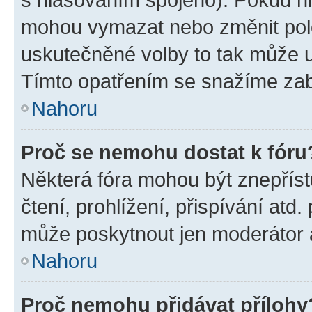
mohou vymazat nebo změnit polož
uskutečněné volby to tak může uč
Tímto opatřením se snažíme zabr
Nahoru
Proč se nemohu dostat k fóru
Některá fóra mohou být znepříst
čtení, prohlížení, přispívání atd.
může poskytnout jen moderátor a 
Nahoru
Proč nemohu přidávat přílohy