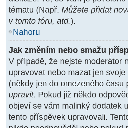
tématu (Např.
Můžete přidat nov
v tomto fóru, atd.
).
Nahoru
Jak změním nebo smažu přís
V případě, že nejste moderátor 
upravovat nebo mazat jen svoje 
(někdy jen do omezeného času po
upravit
. Pokud již někdo odpověd
objeví se vám malinký dodatek u 
tento příspěvek upravovali. Ten
nikdo neodpověděl nebo pokud mo