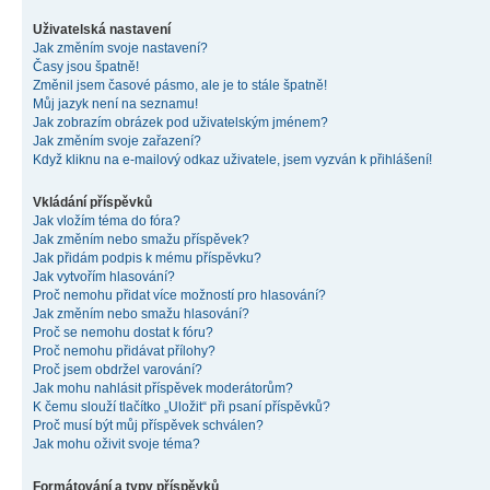
Uživatelská nastavení
Jak změním svoje nastavení?
Časy jsou špatně!
Změnil jsem časové pásmo, ale je to stále špatně!
Můj jazyk není na seznamu!
Jak zobrazím obrázek pod uživatelským jménem?
Jak změním svoje zařazení?
Když kliknu na e-mailový odkaz uživatele, jsem vyzván k přihlášení!
Vkládání příspěvků
Jak vložím téma do fóra?
Jak změním nebo smažu příspěvek?
Jak přidám podpis k mému příspěvku?
Jak vytvořím hlasování?
Proč nemohu přidat více možností pro hlasování?
Jak změním nebo smažu hlasování?
Proč se nemohu dostat k fóru?
Proč nemohu přidávat přílohy?
Proč jsem obdržel varování?
Jak mohu nahlásit příspěvek moderátorům?
K čemu slouží tlačítko „Uložit“ při psaní příspěvků?
Proč musí být můj příspěvek schválen?
Jak mohu oživit svoje téma?
Formátování a typy příspěvků