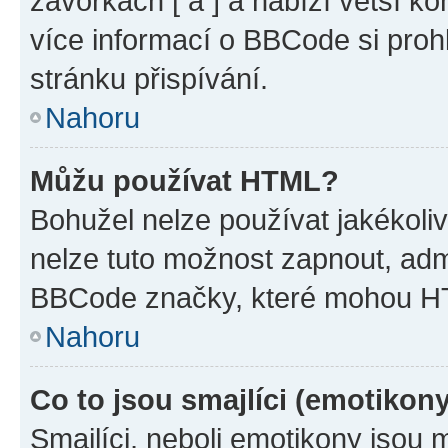
závorkách [ a ] a nabízí větší ko
více informací o BBCode si proh
stránku přispívání.
Nahoru
Můžu používat HTML?
Bohužel nelze používat jakékoli
nelze tuto možnost zapnout, adm
BBCode značky, které mohou HT
Nahoru
Co to jsou smajlíci (emotikon
Smajlíci, neboli emotikony jsou 