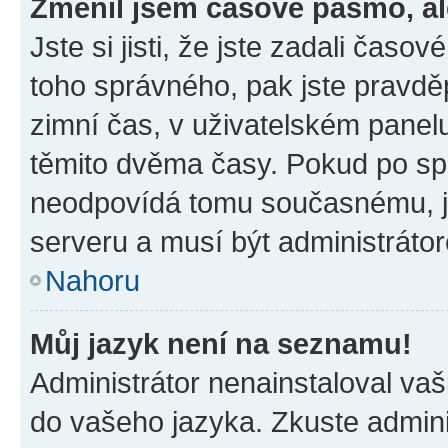
Změnil jsem časové pásmo, ale
Jste si jisti, že jste zadali časo
toho správného, pak jste pravdě
zimní čas, v uživatelském pane
těmito dvěma časy. Pokud po s
neodpovídá tomu současnému, j
serveru a musí být administráto
Nahoru
Můj jazyk není na seznamu!
Administrátor nenainstaloval vaši
do vašeho jazyka. Zkuste admini