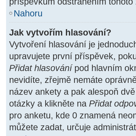
příspěvkům odstraněním tohoto z
Nahoru
Jak vytvořím hlasování?
Vytvoření hlasování je jednoduc
upravujete první příspěvek, poku
Přidat hlasování
pod hlavním okn
nevidíte, zřejmě nemáte oprávněn
název ankety a pak alespoň dvě
otázky a klikněte na
Přidat odpo
pro anketu, kde 0 znamená neom
můžete zadat, určuje administrá