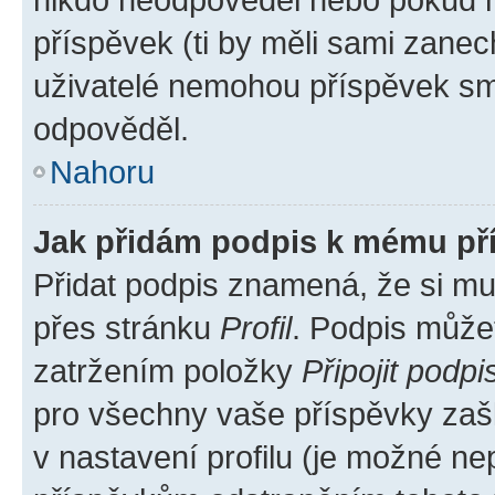
příspěvek (ti by měli sami zanec
uživatelé nemohou příspěvek sma
odpověděl.
Nahoru
Jak přidám podpis k mému př
Přidat podpis znamená, že si mus
přes stránku
Profil
. Podpis může
zatržením položky
Připojit podpi
pro všechny vaše příspěvky zašk
v nastavení profilu (je možné n