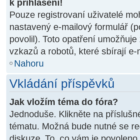
k přihlášení!
Pouze registrovaní uživatelé moh
nastavený e-mailový formulář (p
povolil). Toto opatření umožňuj
vzkazů a robotů, které sbírají e
Nahoru
Vkládání příspěvků
Jak vložím téma do fóra?
Jednoduše. Klikněte na příslušn
tématu. Možná bude nutné se reg
diskuze. To, co vám je povoleno