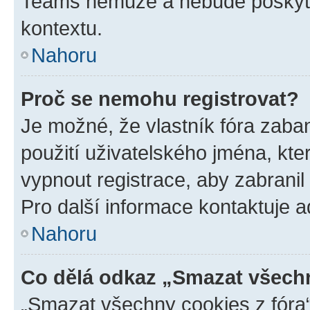
Teams nemůže a nebude poskyto
kontextu.
Nahoru
Proč se nemohu registrovat?
Je možné, že vlastník fóra zaba
použití uživatelského jména, které
vypnout registrace, aby zabrani
Pro další informace kontaktuje ad
Nahoru
Co dělá odkaz „Smazat všechn
„Smazat všechny cookies z fóra“