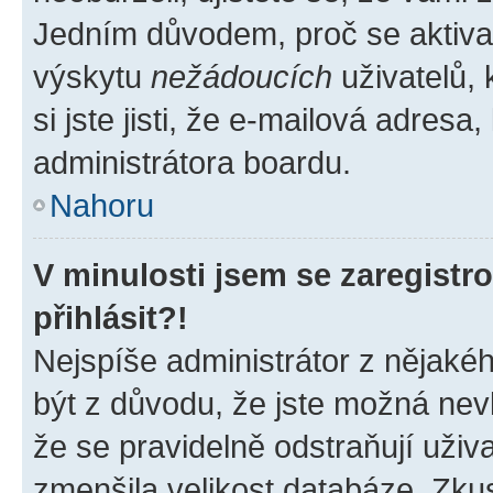
Jedním důvodem, proč se aktiva
výskytu
nežádoucích
uživatelů, 
si jste jisti, že e-mailová adresa,
administrátora boardu.
Nahoru
V minulosti jsem se zaregist
přihlásit?!
Nejspíše administrátor z nějaké
být z důvodu, že jste možná nevl
že se pravidelně odstraňují uživa
zmenšila velikost databáze. Zkus