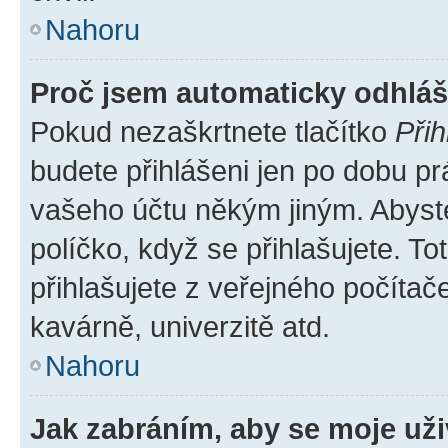
Nahoru
Proč jsem automaticky odhlá
Pokud nezaškrtnete tlačítko
Přih
budete přihlášeni jen po dobu pr
vašeho účtu někým jiným. Abyste 
políčko, když se přihlašujete. 
přihlašujete z veřejného počítač
kavárně, univerzitě atd.
Nahoru
Jak zabráním, aby se moje už