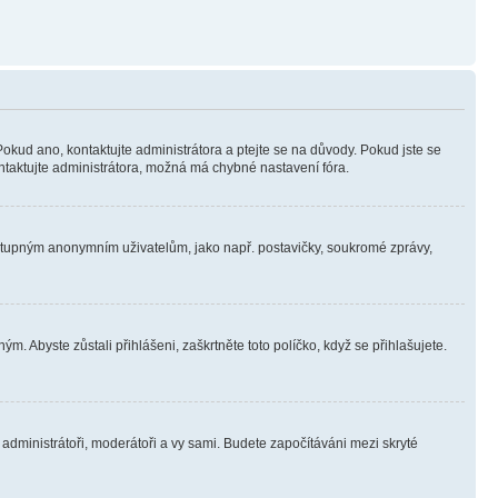
Pokud ano, kontaktujte administrátora a ptejte se na důvody. Pokud jste se
kontaktujte administrátora, možná má chybné nastavení fóra.
dostupným anonymním uživatelům, jako např. postavičky, soukromé zprávy,
m. Abyste zůstali přihlášeni, zaškrtněte toto políčko, když se přihlašujete.
e administrátoři, moderátoři a vy sami. Budete započítáváni mezi skryté