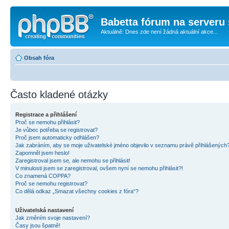
Babetta fórum na serveru 
Aktuálně: Dnes zde není žádná aktuální akce...
Obsah fóra
Často kladené otázky
Registrace a přihlášení
Proč se nemohu přihlásit?
Je vůbec potřeba se registrovat?
Proč jsem automaticky odhlášen?
Jak zabráním, aby se moje uživatelské jméno objevilo v seznamu právě přihlášených
Zapomněl jsem heslo!
Zaregistroval jsem se, ale nemohu se přihlásit!
V minulosti jsem se zaregistroval, ovšem nyní se nemohu přihlásit?!
Co znamená COPPA?
Proč se nemohu registrovat?
Co dělá odkaz „Smazat všechny cookies z fóra“?
Uživatelská nastavení
Jak změním svoje nastavení?
Časy jsou špatně!