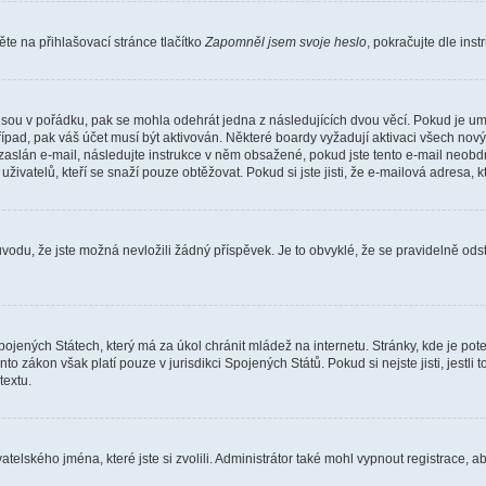
e na přihlašovací stránce tlačítko
Zapomněl jsem svoje heslo
, pokračujte dle ins
jsou v pořádku, pak se mohla odehrát jedna z následujících dvou věcí. Pokud je um
řípad, pak váš účet musí být aktivován. Některé boardy vyžadují aktivaci všech nov
yl zaslán e-mail, následujte instrukce v něm obsažené, pokud jste tento e-mail neobd
uživatelů, kteří se snaží pouze obtěžovat. Pokud si jste jisti, že e-mailová adresa, k
du, že jste možná nevložili žádný příspěvek. Je to obvyklé, že se pravidelně odstra
ojených Státech, který má za úkol chránit mládež na internetu. Stránky, kde je po
nto zákon však platí pouze v jurisdikci Spojených Států. Pokud si nejste jisti, jestl
extu.
atelského jména, které jste si zvolili. Administrátor také mohl vypnout registrace, 