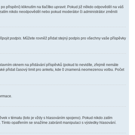
o přispění) kliknutím na tlačítko
upravit
. Pokud již někdo odpověděl na váš
ud zatím nikdo neodpověděl nebo pokud moderátor či administrátor změnili
řipojit podpis
. Můžete rovněž přidat stejný podpis pro všechny vaše příspěvky
lavním oknem na přidávání příspěvků (pokud to nevidíte, zřejmě nemáte
také přidat časový limit pro anketu, kde 0 znamená neomezenou volbu. Počet
formace.
vek v tématu (toto je vždy s hlasováním spojeno). Pokud nikdo zatím
. Tímto opatřením se snažíme zabránit manipulaci s výsledky hlasování.