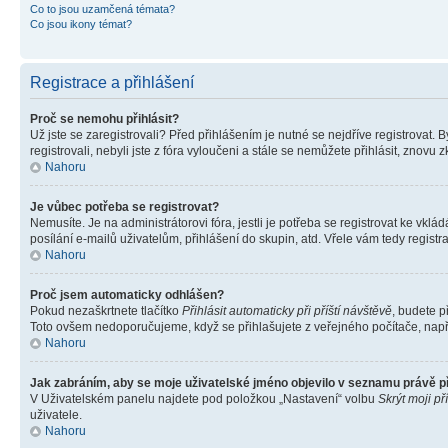
Co to jsou uzamčená témata?
Co jsou ikony témat?
Registrace a přihlášení
Proč se nemohu přihlásit?
Už jste se zaregistrovali? Před přihlášením je nutné se nejdříve registrovat.
registrovali, nebyli jste z fóra vyloučeni a stále se nemůžete přihlásit, zno
Nahoru
Je vůbec potřeba se registrovat?
Nemusíte. Je na administrátorovi fóra, jestli je potřeba se registrovat ke 
posílání e-mailů uživatelům, přihlášení do skupin, atd. Vřele vám tedy registr
Nahoru
Proč jsem automaticky odhlášen?
Pokud nezaškrtnete tlačítko
Přihlásit automaticky při příští návštěvě
, budete p
Toto ovšem nedoporučujeme, když se přihlašujete z veřejného počítače, např. 
Nahoru
Jak zabráním, aby se moje uživatelské jméno objevilo v seznamu právě 
V Uživatelském panelu najdete pod položkou „Nastavení“ volbu
Skrýt moji př
uživatele.
Nahoru