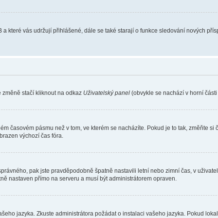
 a které vás udržují přihlášené, dále se také starají o funkce sledování nových př
e změně stačí kliknout na odkaz
Uživatelský panel
(obvykle se nachází v horní část
iném časovém pásmu než v tom, ve kterém se nacházíte. Pokud je to tak, změňte si 
brazen výchozí čas fóra.
toho správného, pak jste pravděpodobně špatně nastavili letní nebo zimní čas, v už
ě nastaven přímo na serveru a musí být administrátorem opraven.
vašeho jazyka. Zkuste administrátora požádat o instalaci vašeho jazyka. Pokud loka