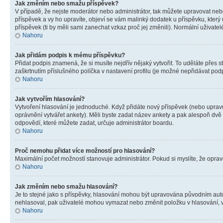
Jak změním nebo smažu příspěvek?
V případě, že nejste moderátor nebo administrátor, tak můžete upravovat neb
příspěvek a vy ho upravíte, objeví se vám malinký dodatek u příspěvku, který
příspěvek (ti by měli sami zanechat vzkaz proč jej změnili). Normální uživa
Nahoru
Jak přidám podpis k mému příspěvku?
Přidat podpis znamená, že si musíte nejdřív nějaký vytvořit. To uděláte přes 
zaškrtnutím příslušného políčka v nastavení profilu (je možné nepřidávat po
Nahoru
Jak vytvořím hlasování?
Vytvoření hlasování je jednoduché. Když přidáte nový příspěvek (nebo upravuj
oprávnění vytvářet ankety). Měli byste zadat název ankety a pak alespoň dv
odpovědí, které můžete zadat, určuje administrátor boardu.
Nahoru
Proč nemohu přidat více možností pro hlasování?
Maximální počet možností stanovuje administrátor. Pokud si myslíte, že opravd
Nahoru
Jak změním nebo smažu hlasování?
Je to stejné jako s příspěvky, hlasování mohou být upravována původním aut
nehlasoval, pak uživatelé mohou vymazat nebo změnit položku v hlasování, v 
Nahoru