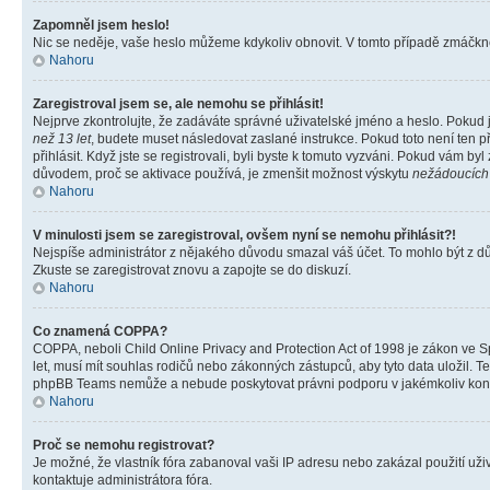
Zapomněl jsem heslo!
Nic se neděje, vaše heslo můžeme kdykoliv obnovit. V tomto případě zmáčknět
Nahoru
Zaregistroval jsem se, ale nemohu se přihlásit!
Nejprve zkontrolujte, že zadáváte správné uživatelské jméno a heslo. Pokud 
než 13 let
, budete muset následovat zaslané instrukce. Pokud toto není ten p
přihlásit. Když jste se registrovali, byli byste k tomuto vyzváni. Pokud vám b
důvodem, proč se aktivace používá, je zmenšit možnost výskytu
nežádoucích
Nahoru
V minulosti jsem se zaregistroval, ovšem nyní se nemohu přihlásit?!
Nejspíše administrátor z nějakého důvodu smazal váš účet. To mohlo být z důvo
Zkuste se zaregistrovat znovu a zapojte se do diskuzí.
Nahoru
Co znamená COPPA?
COPPA, neboli Child Online Privacy and Protection Act of 1998 je zákon ve Sp
let, musí mít souhlas rodičů nebo zákonných zástupců, aby tyto data uložil. Te
phpBB Teams nemůže a nebude poskytovat právni podporu v jakémkoliv kont
Nahoru
Proč se nemohu registrovat?
Je možné, že vlastník fóra zabanoval vaši IP adresu nebo zakázal použití uživ
kontaktuje administrátora fóra.