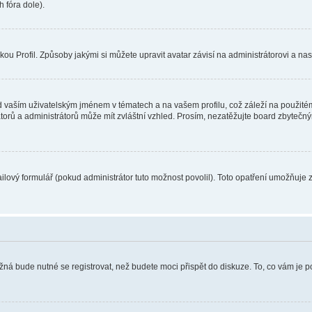
 fóra dole).
u Profil. Způsoby jakými si můžete upravit avatar závisí na administrátorovi a na
 vaším uživatelským jménem v tématech a na vašem profilu, což záleží na použitém
rátorů a administrátorů může mít zvláštní vzhled. Prosím, nezatěžujte board zbytečn
lový formulář (pokud administrátor tuto možnost povolil). Toto opatření umožňuje 
žná bude nutné se registrovat, než budete moci přispět do diskuze. To, co vám je 