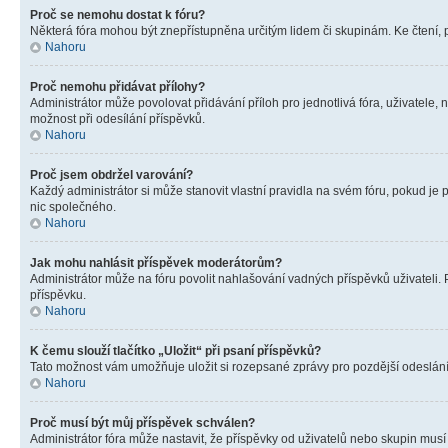
Proč se nemohu dostat k fóru?
Některá fóra mohou být znepřístupněna určitým lidem či skupinám. Ke čtení, pro
Nahoru
Proč nemohu přidávat přílohy?
Administrátor může povolovat přidávání příloh pro jednotlivá fóra, uživatele
možnost při odesílání příspěvků.
Nahoru
Proč jsem obdržel varování?
Každý administrátor si může stanovit vlastní pravidla na svém fóru, pokud j
nic společného.
Nahoru
Jak mohu nahlásit příspěvek moderátorům?
Administrátor může na fóru povolit nahlašování vadných příspěvků uživateli.
příspěvku.
Nahoru
K čemu slouží tlačítko „Uložit“ při psaní příspěvků?
Tato možnost vám umožňuje uložit si rozepsané zprávy pro pozdější odeslání. 
Nahoru
Proč musí být můj příspěvek schválen?
Administrátor fóra může nastavit, že příspěvky od uživatelů nebo skupin musí