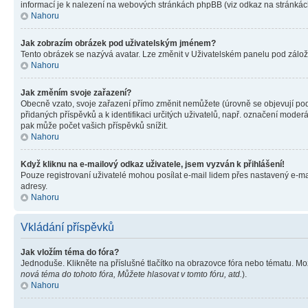
informací je k nalezení na webových stránkách phpBB (viz odkaz na stránkách
Nahoru
Jak zobrazím obrázek pod uživatelským jménem?
Tento obrázek se nazývá avatar. Lze změnit v Uživatelském panelu pod záložko
Nahoru
Jak změním svoje zařazení?
Obecně vzato, svoje zařazení přímo změnit nemůžete (úrovně se objevují pod
přidaných příspěvků a k identifikaci určitých uživatelů, např. označení mode
pak může počet vašich příspěvků snížit.
Nahoru
Když kliknu na e-mailový odkaz uživatele, jsem vyzván k přihlášení!
Pouze registrovaní uživatelé mohou posílat e-mail lidem přes nastavený e-mai
adresy.
Nahoru
Vkládání příspěvků
Jak vložím téma do fóra?
Jednoduše. Klikněte na příslušné tlačítko na obrazovce fóra nebo tématu. Mo
nová téma do tohoto fóra, Můžete hlasovat v tomto fóru, atd.
).
Nahoru