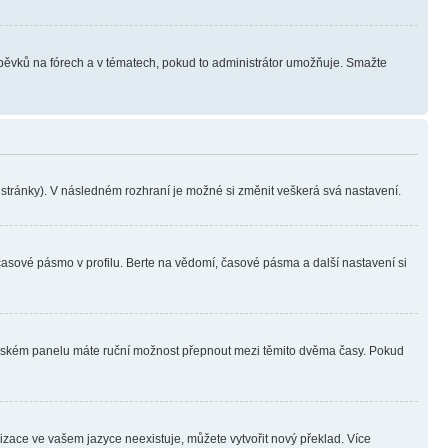
íspěvků na fórech a v tématech, pokud to administrátor umožňuje. Smažte
i stránky). V následném rozhraní je možné si změnit veškerá svá nastavení.
časové pásmo v profilu. Berte na vědomí, časové pásma a další nastavení si
ivatelském panelu máte ruční možnost přepnout mezi těmito dvěma časy. Pokud
lizace ve vašem jazyce neexistuje, můžete vytvořit nový překlad. Více