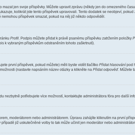
o mazat jen svoje příspěvky. Můžete upravit zprávu (někdy jen do omezeného času p
 ukazuje, kolikrát jste tento příspěvek upravovali. Tento dodatek se neobjeví, pok
telé nemohou příspěvek smazat, pokud na něj již někdo odpověděl.
stránku
Profil
. Podpis můžete přidat k právě psanému příspěvku zatržením položky
P
dpis k vybraným příspěvkům odstraněním tohoto zaškrtnutí).
ete první příspěvek, pokud můžete) měli byste vidět tlačítko
Přidat hlasování
pod h
ě možnosti (nastavte napsáním název otázky a klikněte na
Přidat odpověď
. Můžete 
u nezbytně potřebujete více možností, kontaktujte administrátora fóra pro další in
orem, moderátorem nebo administrátorem. Úpravu zahájíte kliknutím na první příspě
případě již uskutečněné volby to tak může učinit jen moderátor nebo administrátor