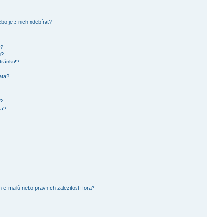
bo je z nich odebírat?
h?
ů?
tránku!?
ata?
i?
ra?
e-mailů nebo právních záležitostí fóra?