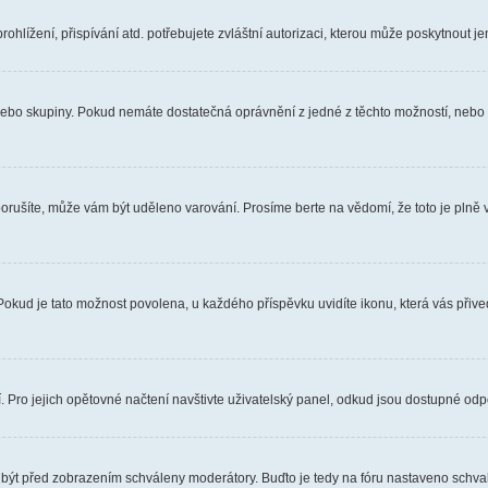
hlížení, přispívání atd. potřebujete zvláštní autorizaci, kterou může poskytnout jen
, nebo skupiny. Pokud nemáte dostatečná oprávnění z jedné z těchto možností, nebo n
e porušíte, může vám být uděleno varování. Prosíme berte na vědomí, že toto je pl
 Pokud je tato možnost povolena, u každého příspěvku uvidíte ikonu, která vás přiv
Pro jejich opětovné načtení navštivte uživatelský panel, odkud jsou dostupné odpo
 být před zobrazením schváleny moderátory. Buďto je tedy na fóru nastaveno schvalo