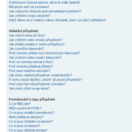
Změnil jsem časové pásmo, ale je to stále špatně!
Můj jazyk není na seznamu!
Jak zobrazím obrázek pod uživatelským jménem?
Jak změním svoje zařazení?
Když kliknu na e-mailový odkaz uživatele, jsem vyzván k přihlášení!
Vkládání příspěvků
Jak vložím téma do fóra?
Jak změním nebo smažu příspěvek?
Jak přidám podpis k mému příspěvku?
Jak vytvořím hlasování?
Proč nemohu přidat více možností pro hlasování?
Jak změním nebo smažu hlasování?
Proč se nemohu dostat k fóru?
Proč nemohu přidávat přílohy?
Proč jsem obdržel varování?
Jak mohu nahlásit příspěvek moderátorům?
K čemu slouží tlačítko „Uložit“ při psaní příspěvků?
Proč musí být můj příspěvek schválen?
Jak mohu oživit svoje téma?
Formátování a typy příspěvků
Co je BBCode?
Můžu používat HTML?
Co to jsou smajlíci (emotikony)?
Mohu přidávat obrázky?
Co to jsou Globální oznámení?
Co to jsou oznámení?
Co to jsou důležitá témata?