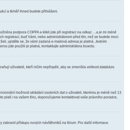
trukcí a téměř ihned budete přihlášeni.
ožněna podpora COPPA a klikli jste při registraci na odkaz
…a je mi méně
ých registrací, buď Vámi, nebo administrátorem před tím, než se budete moci
rželi, ujistěte se, že vámi zadaná e-mailová adresa je platná. Jedním
terou jste použili je platná, kontaktujte administrátora boardu.
ňují uživatelé, kteří ničím nepřispěli, aby se zmenšila velikost databáze.
tencionální možnost ukládání osobních dat o uživateli, kterému je méně než 13
i toto platí i na vašem fóru, doporučujeme kontaktovat vaše právního poradce,
aby zabranil přístupu nových návštěvníků na fórum. Pro další informace