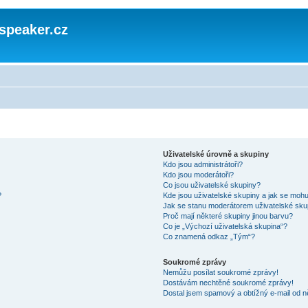
speaker.cz
Uživatelské úrovně a skupiny
Kdo jsou administrátoři?
Kdo jsou moderátoři?
Co jsou uživatelské skupiny?
?
Kde jsou uživatelské skupiny a jak se mohu
Jak se stanu moderátorem uživatelské sku
Proč mají některé skupiny jinou barvu?
Co je „Výchozí uživatelská skupina“?
Co znamená odkaz „Tým“?
Soukromé zprávy
Nemůžu posílat soukromé zprávy!
Dostávám nechtěné soukromé zprávy!
Dostal jsem spamový a obtížný e-mail od n