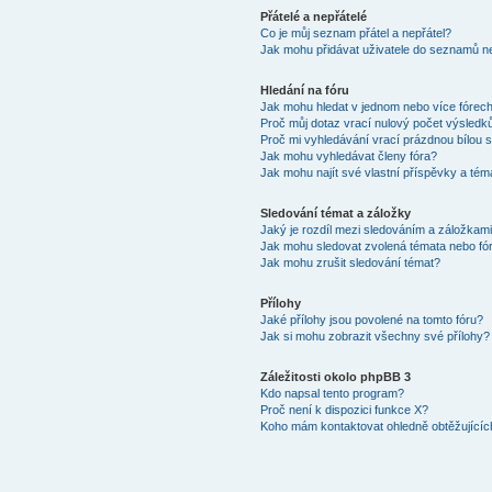
Přátelé a nepřátelé
Co je můj seznam přátel a nepřátel?
Jak mohu přidávat uživatele do seznamů ne
Hledání na fóru
Jak mohu hledat v jednom nebo více fórec
Proč můj dotaz vrací nulový počet výsledk
Proč mi vyhledávání vrací prázdnou bílou s
Jak mohu vyhledávat členy fóra?
Jak mohu najít své vlastní příspěvky a tém
Sledování témat a záložky
Jaký je rozdíl mezi sledováním a záložkam
Jak mohu sledovat zvolená témata nebo fó
Jak mohu zrušit sledování témat?
Přílohy
Jaké přílohy jsou povolené na tomto fóru?
Jak si mohu zobrazit všechny své přílohy?
Záležitosti okolo phpBB 3
Kdo napsal tento program?
Proč není k dispozici funkce X?
Koho mám kontaktovat ohledně obtěžujících 