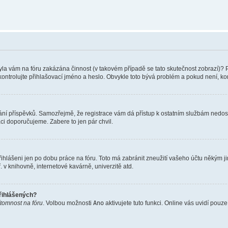
 Byla vám na fóru zakázána činnost (v takovém případě se tato skutečnost zobrazí)? 
vu zkontrolujte přihlašovací jméno a heslo. Obvykle toto bývá problém a pokud není, 
vkládání příspěvků. Samozřejmě, že registrace vám dá přístup k ostatním službám ne
aci doporučujeme. Zabere to jen pár chvil.
řihlášeni jen po dobu práce na fóru. Toto má zabránit zneužití vašeho účtu někým jiný
v knihovně, internetové kavárně, univerzitě atd.
přihlášených?
ítomnost na fóru
. Volbou možnosti
Ano
aktivujete tuto funkci. Online vás uvidí pouz