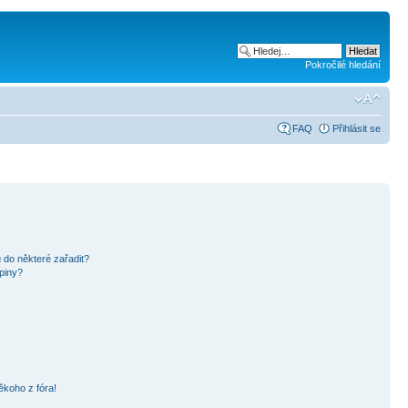
Pokročilé hledání
FAQ
Přihlásit se
 do některé zařadit?
piny?
ěkoho z fóra!