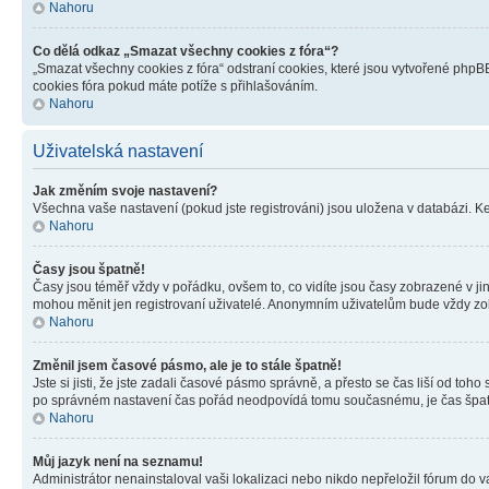
Nahoru
Co dělá odkaz „Smazat všechny cookies z fóra“?
„Smazat všechny cookies z fóra“ odstraní cookies, které jsou vytvořené phpBB
cookies fóra pokud máte potíže s přihlašováním.
Nahoru
Uživatelská nastavení
Jak změním svoje nastavení?
Všechna vaše nastavení (pokud jste registrováni) jsou uložena v databázi. K
Nahoru
Časy jsou špatně!
Časy jsou téměř vždy v pořádku, ovšem to, co vidíte jsou časy zobrazené v j
mohou měnit jen registrovaní uživatelé. Anonymním uživatelům bude vždy zo
Nahoru
Změnil jsem časové pásmo, ale je to stále špatně!
Jste si jisti, že jste zadali časové pásmo správně, a přesto se čas liší od 
po správném nastavení čas pořád neodpovídá tomu současnému, je čas špatn
Nahoru
Můj jazyk není na seznamu!
Administrátor nenainstaloval vaši lokalizaci nebo nikdo nepřeložil fórum do 