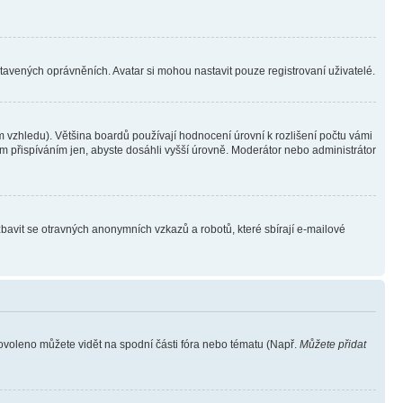
stavených oprávněních. Avatar si mohou nastavit pouze registrovaní uživatelé.
 vzhledu). Většina boardů používají hodnocení úrovní k rozlišení počtu vámi
ým přispíváním jen, abyste dosáhli vyšší úrovně. Moderátor nebo administrátor
zbavit se otravných anonymních vzkazů a robotů, které sbírají e-mailové
povoleno můžete vidět na spodní části fóra nebo tématu (Např.
Můžete přidat