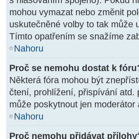
mohou vymazat nebo změnit polož
uskutečněné volby to tak může uč
Tímto opatřením se snažíme zabr
Nahoru
Proč se nemohu dostat k fóru
Některá fóra mohou být znepříst
čtení, prohlížení, přispívání atd.
může poskytnout jen moderátor a 
Nahoru
Proč nemohu přidávat přílohy