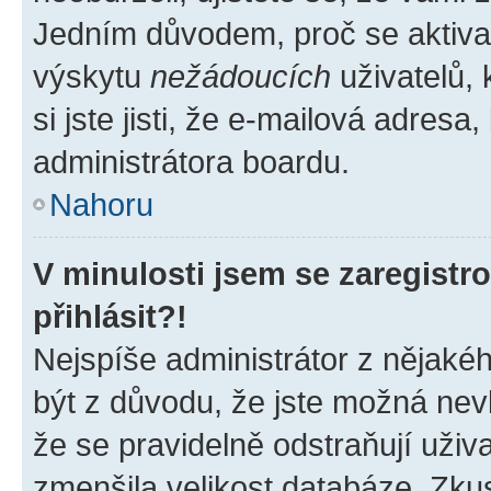
Jedním důvodem, proč se aktiva
výskytu
nežádoucích
uživatelů, 
si jste jisti, že e-mailová adresa,
administrátora boardu.
Nahoru
V minulosti jsem se zaregist
přihlásit?!
Nejspíše administrátor z nějaké
být z důvodu, že jste možná nevl
že se pravidelně odstraňují uživa
zmenšila velikost databáze. Zkus