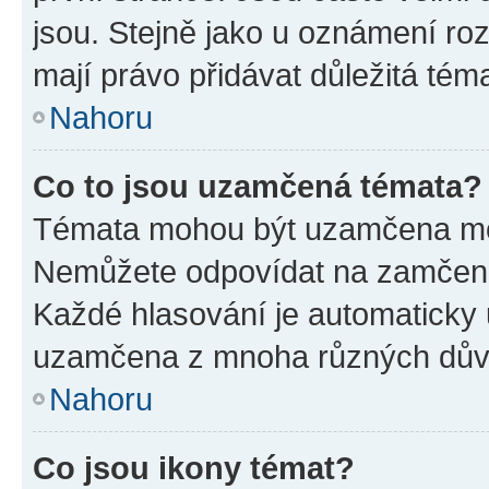
jsou. Stejně jako u oznámení rozh
mají právo přidávat důležitá tém
Nahoru
Co to jsou uzamčená témata?
Témata mohou být uzamčena mo
Nemůžete odpovídat na zamčená 
Každé hlasování je automatick
uzamčena z mnoha různých dův
Nahoru
Co jsou ikony témat?