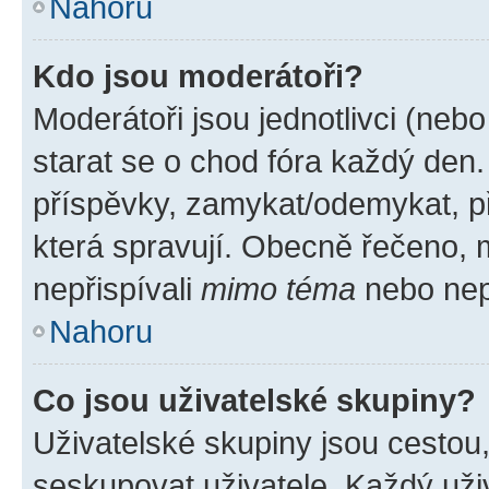
Nahoru
Kdo jsou moderátoři?
Moderátoři jsou jednotlivci (nebo 
starat se o chod fóra každý den
příspěvky, zamykat/odemykat, p
která spravují. Obecně řečeno, m
nepřispívali
mimo téma
nebo nepř
Nahoru
Co jsou uživatelské skupiny?
Uživatelské skupiny jsou cestou
seskupovat uživatele. Každý uživ