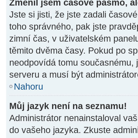
Změnil jsem časové pásmo, ale
Jste si jisti, že jste zadali časo
toho správného, pak jste pravdě
zimní čas, v uživatelském pane
těmito dvěma časy. Pokud po s
neodpovídá tomu současnému, j
serveru a musí být administráto
Nahoru
Můj jazyk není na seznamu!
Administrátor nenainstaloval vaši
do vašeho jazyka. Zkuste admini