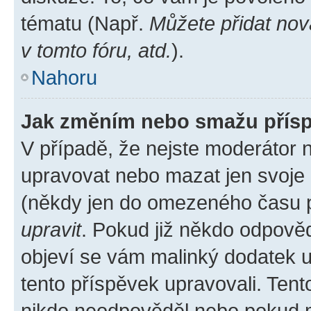
tématu (Např.
Můžete přidat nov
v tomto fóru, atd.
).
Nahoru
Jak změním nebo smažu přís
V případě, že nejste moderátor 
upravovat nebo mazat jen svoje 
(někdy jen do omezeného času po
upravit
. Pokud již někdo odpověd
objeví se vám malinký dodatek u 
tento příspěvek upravovali. Ten
nikdo neodpověděl nebo pokud mo