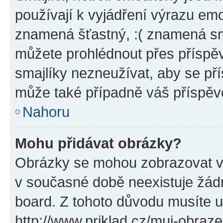
používají k vyjádření výrazu emo
znamená šťastný, :( znamená sm
můžete prohlédnout přes příspěv
smajlíky nezneužívat, aby se př
může také případně váš příspěv
Nahoru
Mohu přidávat obrázky?
Obrázky se mohou zobrazovat ve
v současné době neexistuje žád
board. Z tohoto důvodu musíte u
http://www.priklad.cz/muj-obraz