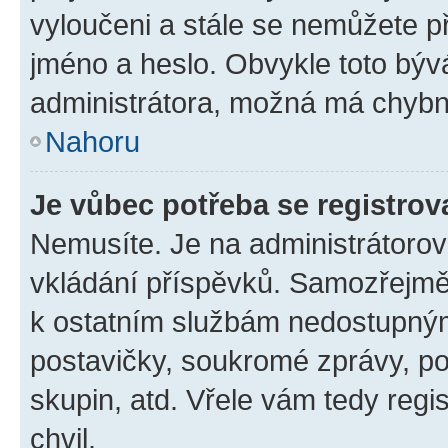
vyloučeni a stále se nemůžete při
jméno a heslo. Obvykle toto býv
administrátora, možná má chybn
Nahoru
Je vůbec potřeba se registrov
Nemusíte. Je na administrátorovi 
vkládání příspěvků. Samozřejmě,
k ostatním službám nedostupný
postavičky, soukromé zprávy, pos
skupin, atd. Vřele vám tedy regi
chvil.