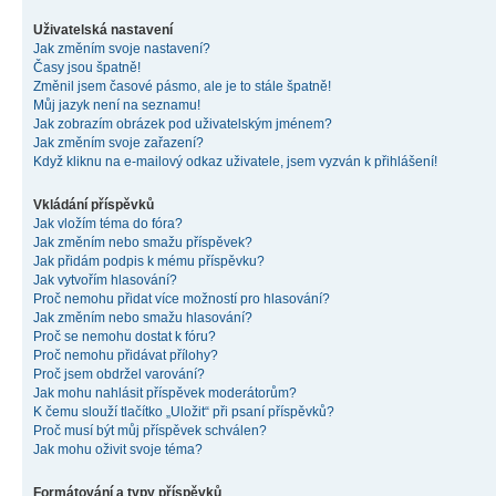
Uživatelská nastavení
Jak změním svoje nastavení?
Časy jsou špatně!
Změnil jsem časové pásmo, ale je to stále špatně!
Můj jazyk není na seznamu!
Jak zobrazím obrázek pod uživatelským jménem?
Jak změním svoje zařazení?
Když kliknu na e-mailový odkaz uživatele, jsem vyzván k přihlášení!
Vkládání příspěvků
Jak vložím téma do fóra?
Jak změním nebo smažu příspěvek?
Jak přidám podpis k mému příspěvku?
Jak vytvořím hlasování?
Proč nemohu přidat více možností pro hlasování?
Jak změním nebo smažu hlasování?
Proč se nemohu dostat k fóru?
Proč nemohu přidávat přílohy?
Proč jsem obdržel varování?
Jak mohu nahlásit příspěvek moderátorům?
K čemu slouží tlačítko „Uložit“ při psaní příspěvků?
Proč musí být můj příspěvek schválen?
Jak mohu oživit svoje téma?
Formátování a typy příspěvků