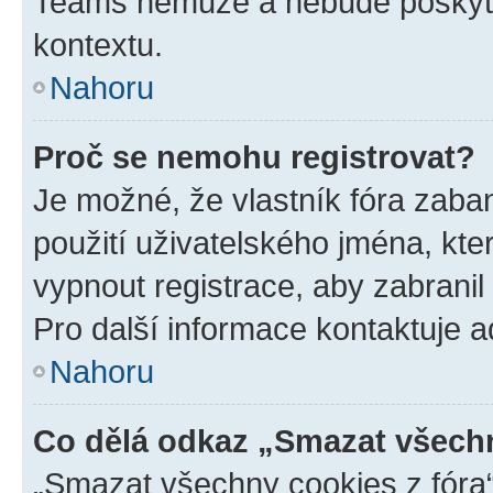
Teams nemůže a nebude poskyto
kontextu.
Nahoru
Proč se nemohu registrovat?
Je možné, že vlastník fóra zaba
použití uživatelského jména, které
vypnout registrace, aby zabrani
Pro další informace kontaktuje ad
Nahoru
Co dělá odkaz „Smazat všechn
„Smazat všechny cookies z fóra“