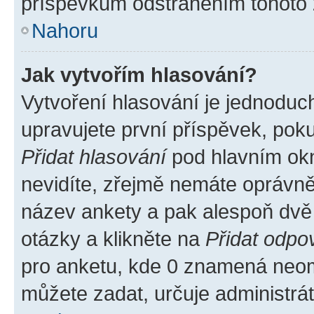
příspěvkům odstraněním tohoto z
Nahoru
Jak vytvořím hlasování?
Vytvoření hlasování je jednoduc
upravujete první příspěvek, poku
Přidat hlasování
pod hlavním okn
nevidíte, zřejmě nemáte oprávněn
název ankety a pak alespoň dvě
otázky a klikněte na
Přidat odpo
pro anketu, kde 0 znamená neom
můžete zadat, určuje administrá