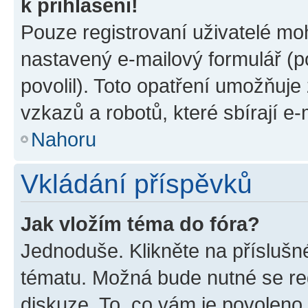
k přihlášení!
Pouze registrovaní uživatelé moh
nastavený e-mailový formulář (p
povolil). Toto opatření umožňuj
vzkazů a robotů, které sbírají e
Nahoru
Vkládání příspěvků
Jak vložím téma do fóra?
Jednoduše. Klikněte na příslušn
tématu. Možná bude nutné se reg
diskuze. To, co vám je povoleno