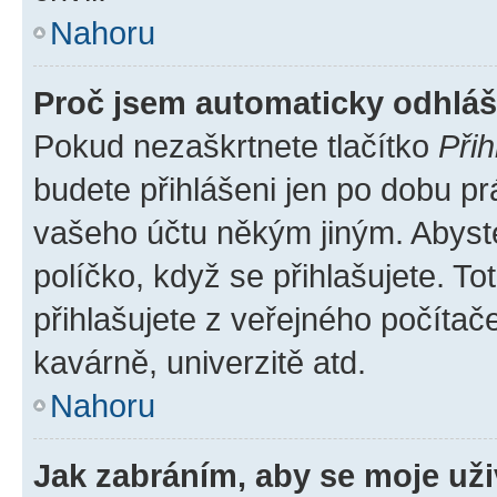
Nahoru
Proč jsem automaticky odhlá
Pokud nezaškrtnete tlačítko
Přih
budete přihlášeni jen po dobu pr
vašeho účtu někým jiným. Abyste 
políčko, když se přihlašujete. 
přihlašujete z veřejného počítač
kavárně, univerzitě atd.
Nahoru
Jak zabráním, aby se moje už