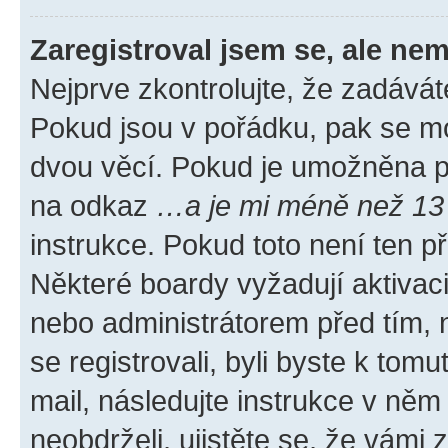
Zaregistroval jsem se, ale nem
Nejprve zkontrolujte, že zadávát
Pokud jsou v pořádku, pak se mo
dvou věcí. Pokud je umožněna pod
na odkaz
…a je mi méně než 13 
instrukce. Pokud toto není ten p
Některé boardy vyžadují aktivac
nebo administrátorem před tím, n
se registrovali, byli byste k tom
mail, následujte instrukce v něm
neobdrželi, ujistěte se, že vámi