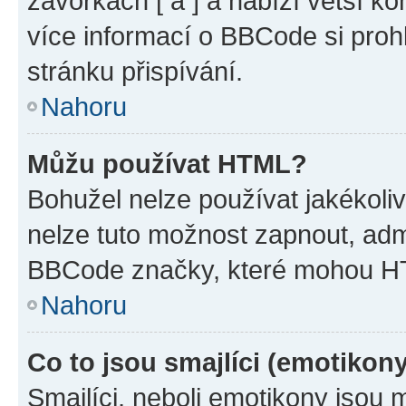
závorkách [ a ] a nabízí větší ko
více informací o BBCode si proh
stránku přispívání.
Nahoru
Můžu používat HTML?
Bohužel nelze používat jakékoli
nelze tuto možnost zapnout, adm
BBCode značky, které mohou HT
Nahoru
Co to jsou smajlíci (emotikon
Smajlíci, neboli emotikony jsou 