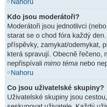
Nahoru
Kdo jsou moderátoři?
Moderátoři jsou jednotlivci (nebo 
starat se o chod fóra každý den
příspěvky, zamykat/odemykat, p
která spravují. Obecně řečeno, m
nepřispívali
mimo téma
nebo nepř
Nahoru
Co jsou uživatelské skupiny?
Uživatelské skupiny jsou cestou
seskupovat uživatele. Každý uživ