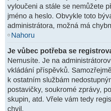
vyloučeni a stále se nemůžete při
jméno a heslo. Obvykle toto býv
administrátora, možná má chybn
Nahoru
Je vůbec potřeba se registrov
Nemusíte. Je na administrátorovi 
vkládání příspěvků. Samozřejmě,
k ostatním službám nedostupný
postavičky, soukromé zprávy, pos
skupin, atd. Vřele vám tedy regi
chvil.