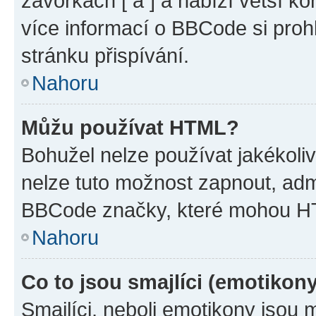
závorkách [ a ] a nabízí větší ko
více informací o BBCode si proh
stránku přispívání.
Nahoru
Můžu používat HTML?
Bohužel nelze používat jakékoli
nelze tuto možnost zapnout, adm
BBCode značky, které mohou HT
Nahoru
Co to jsou smajlíci (emotikon
Smajlíci, neboli emotikony jsou 