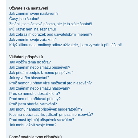
Uživatelská nastavení
Jak změním svoje nastavení?
Časy jsou špatně!
Změnil jsem časové pásmo, ale je to stále špatně!
Můj jazyk není na seznamu!
Jak zobrazím obrázek pod uživatelským jménem?
Jak změním svoje zařazení?
Když kliknu na e-mailový odkaz uživatele, jsem vyzván k přihlášení!
Vkládání příspěvků
Jak vložím téma do fóra?
Jak změním nebo smažu příspěvek?
Jak přidám podpis k mému příspěvku?
Jak vytvořím hlasování?
Proč nemohu přidat více možností pro hlasování?
Jak změním nebo smažu hlasování?
Proč se nemohu dostat k fóru?
Proč nemohu přidávat přílohy?
Proč jsem obdržel varování?
Jak mohu nahlásit příspěvek moderátorům?
K čemu slouží tlačítko „Uložit“ při psaní příspěvků?
Proč musí být můj příspěvek schválen?
Jak mohu oživit svoje téma?
Formátování a typy příspěvků