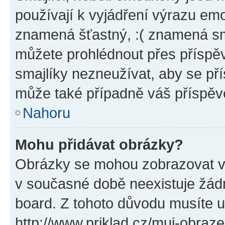
používají k vyjádření výrazu emo
znamená šťastný, :( znamená sm
můžete prohlédnout přes příspěv
smajlíky nezneužívat, aby se př
může také případně váš příspěv
Nahoru
Mohu přidávat obrázky?
Obrázky se mohou zobrazovat ve
v současné době neexistuje žád
board. Z tohoto důvodu musíte u
http://www.priklad.cz/muj-obraz