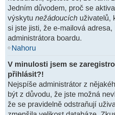
Jedním důvodem, proč se aktiva
výskytu
nežádoucích
uživatelů, 
si jste jisti, že e-mailová adresa,
administrátora boardu.
Nahoru
V minulosti jsem se zaregist
přihlásit?!
Nejspíše administrátor z nějaké
být z důvodu, že jste možná nevl
že se pravidelně odstraňují uživa
zmenšila velikost databáze. Zkus