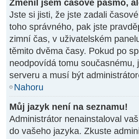
Změnil jsem časové pásmo, ale
Jste si jisti, že jste zadali časo
toho správného, pak jste pravdě
zimní čas, v uživatelském pane
těmito dvěma časy. Pokud po s
neodpovídá tomu současnému, j
serveru a musí být administráto
Nahoru
Můj jazyk není na seznamu!
Administrátor nenainstaloval vaši
do vašeho jazyka. Zkuste admini