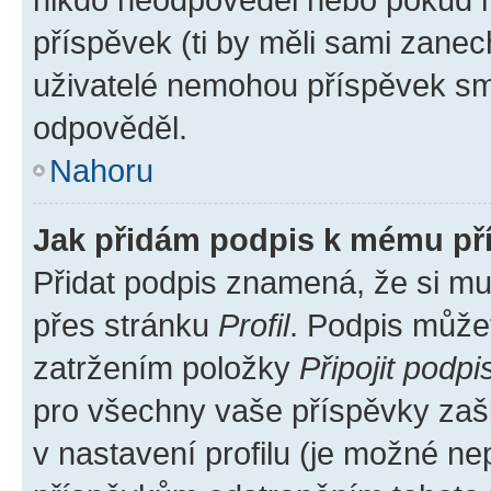
příspěvek (ti by měli sami zanec
uživatelé nemohou příspěvek sma
odpověděl.
Nahoru
Jak přidám podpis k mému př
Přidat podpis znamená, že si mus
přes stránku
Profil
. Podpis může
zatržením položky
Připojit podpi
pro všechny vaše příspěvky zašk
v nastavení profilu (je možné n