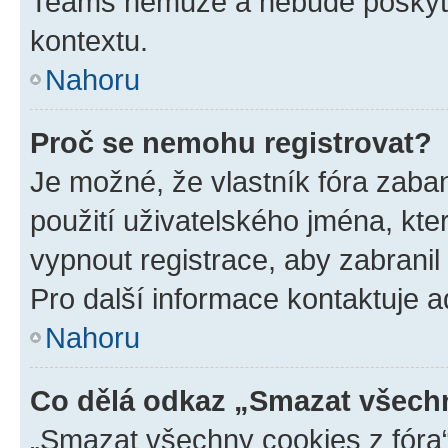
Teams nemůže a nebude poskyto
kontextu.
Nahoru
Proč se nemohu registrovat?
Je možné, že vlastník fóra zaba
použití uživatelského jména, které
vypnout registrace, aby zabrani
Pro další informace kontaktuje ad
Nahoru
Co dělá odkaz „Smazat všechn
„Smazat všechny cookies z fóra“