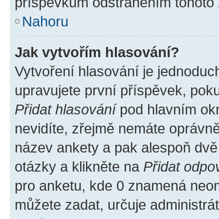
příspěvkům odstraněním tohoto z
Nahoru
Jak vytvořím hlasování?
Vytvoření hlasování je jednoduc
upravujete první příspěvek, poku
Přidat hlasování
pod hlavním okn
nevidíte, zřejmě nemáte oprávněn
název ankety a pak alespoň dvě
otázky a klikněte na
Přidat odpo
pro anketu, kde 0 znamená neom
můžete zadat, určuje administrá