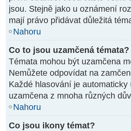
jsou. Stejně jako u oznámení rozh
mají právo přidávat důležitá tém
Nahoru
Co to jsou uzamčená témata?
Témata mohou být uzamčena mo
Nemůžete odpovídat na zamčená 
Každé hlasování je automatick
uzamčena z mnoha různých dův
Nahoru
Co jsou ikony témat?