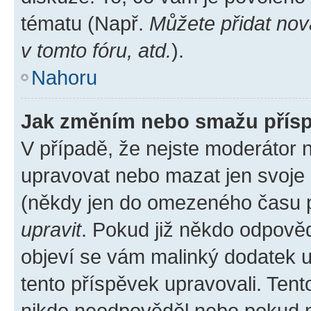
tématu (Např.
Můžete přidat nov
v tomto fóru, atd.
).
Nahoru
Jak změním nebo smažu přís
V případě, že nejste moderátor 
upravovat nebo mazat jen svoje 
(někdy jen do omezeného času po
upravit
. Pokud již někdo odpověd
objeví se vám malinký dodatek u 
tento příspěvek upravovali. Ten
nikdo neodpověděl nebo pokud mo