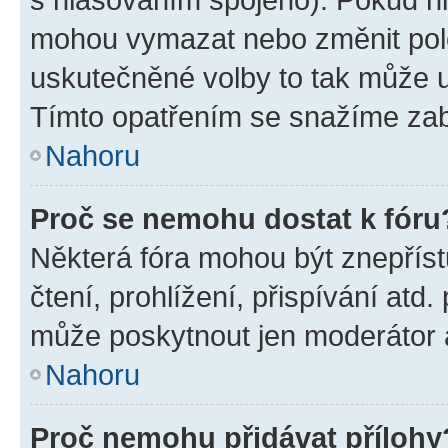
mohou vymazat nebo změnit polož
uskutečněné volby to tak může uč
Tímto opatřením se snažíme zabr
Nahoru
Proč se nemohu dostat k fóru
Některá fóra mohou být znepříst
čtení, prohlížení, přispívání atd.
může poskytnout jen moderátor a 
Nahoru
Proč nemohu přidávat přílohy