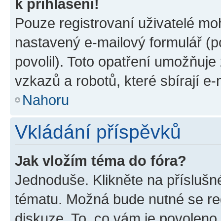
k přihlášení!
Pouze registrovaní uživatelé moh
nastavený e-mailový formulář (p
povolil). Toto opatření umožňuj
vzkazů a robotů, které sbírají e
Nahoru
Vkládání příspěvků
Jak vložím téma do fóra?
Jednoduše. Klikněte na příslušn
tématu. Možná bude nutné se reg
diskuze. To, co vám je povoleno