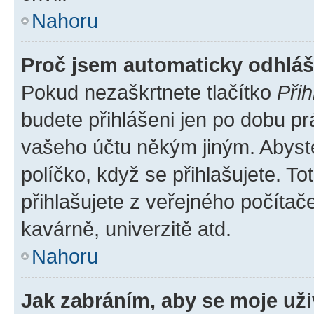
Nahoru
Proč jsem automaticky odhlá
Pokud nezaškrtnete tlačítko
Přih
budete přihlášeni jen po dobu pr
vašeho účtu někým jiným. Abyste 
políčko, když se přihlašujete. 
přihlašujete z veřejného počítač
kavárně, univerzitě atd.
Nahoru
Jak zabráním, aby se moje už