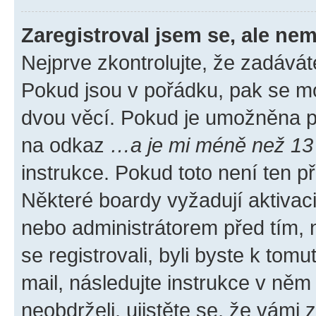
Zaregistroval jsem se, ale nem
Nejprve zkontrolujte, že zadávát
Pokud jsou v pořádku, pak se mo
dvou věcí. Pokud je umožněna pod
na odkaz
…a je mi méně než 13 
instrukce. Pokud toto není ten p
Některé boardy vyžadují aktivac
nebo administrátorem před tím, n
se registrovali, byli byste k tom
mail, následujte instrukce v něm
neobdrželi, ujistěte se, že vámi