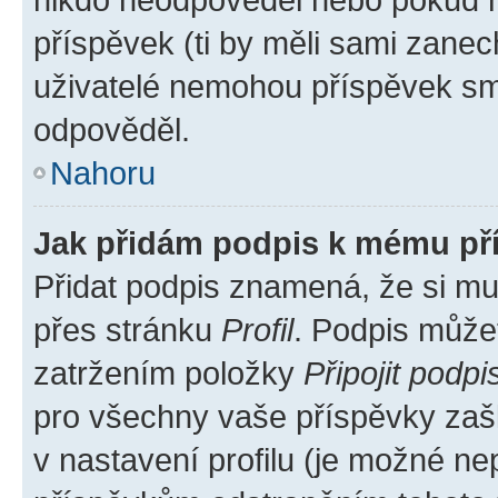
příspěvek (ti by měli sami zanec
uživatelé nemohou příspěvek sma
odpověděl.
Nahoru
Jak přidám podpis k mému př
Přidat podpis znamená, že si mus
přes stránku
Profil
. Podpis může
zatržením položky
Připojit podpi
pro všechny vaše příspěvky zašk
v nastavení profilu (je možné n