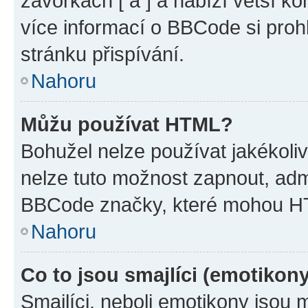
závorkách [ a ] a nabízí větší ko
více informací o BBCode si proh
stránku přispívání.
Nahoru
Můžu používat HTML?
Bohužel nelze používat jakékoli
nelze tuto možnost zapnout, adm
BBCode značky, které mohou HT
Nahoru
Co to jsou smajlíci (emotikon
Smajlíci, neboli emotikony jsou 