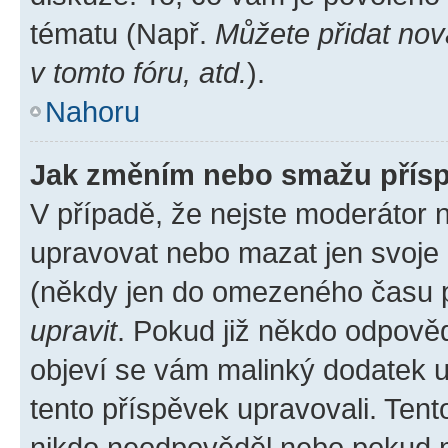
tématu (Např.
Můžete přidat nov
v tomto fóru, atd.
).
Nahoru
Jak změním nebo smažu přís
V případě, že nejste moderátor 
upravovat nebo mazat jen svoje 
(někdy jen do omezeného času po
upravit
. Pokud již někdo odpověd
objeví se vám malinký dodatek u 
tento příspěvek upravovali. Ten
nikdo neodpověděl nebo pokud mo