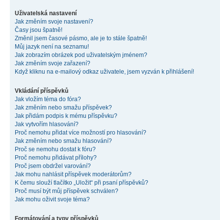
Uživatelská nastavení
Jak změním svoje nastavení?
Časy jsou špatně!
Změnil jsem časové pásmo, ale je to stále špatně!
Můj jazyk není na seznamu!
Jak zobrazím obrázek pod uživatelským jménem?
Jak změním svoje zařazení?
Když kliknu na e-mailový odkaz uživatele, jsem vyzván k přihlášení!
Vkládání příspěvků
Jak vložím téma do fóra?
Jak změním nebo smažu příspěvek?
Jak přidám podpis k mému příspěvku?
Jak vytvořím hlasování?
Proč nemohu přidat více možností pro hlasování?
Jak změním nebo smažu hlasování?
Proč se nemohu dostat k fóru?
Proč nemohu přidávat přílohy?
Proč jsem obdržel varování?
Jak mohu nahlásit příspěvek moderátorům?
K čemu slouží tlačítko „Uložit“ při psaní příspěvků?
Proč musí být můj příspěvek schválen?
Jak mohu oživit svoje téma?
Formátování a typy příspěvků