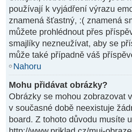
používají k vyjádření výrazu emo
znamená šťastný, :( znamená sm
můžete prohlédnout přes příspěv
smajlíky nezneužívat, aby se př
může také případně váš příspěv
Nahoru
Mohu přidávat obrázky?
Obrázky se mohou zobrazovat ve
v současné době neexistuje žád
board. Z tohoto důvodu musíte u
http://www.priklad.cz/muj-obraz