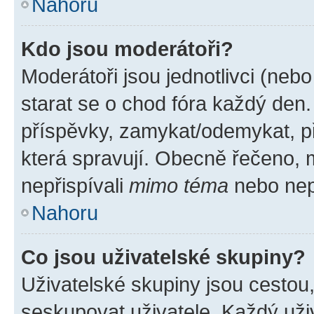
Nahoru
Kdo jsou moderátoři?
Moderátoři jsou jednotlivci (nebo 
starat se o chod fóra každý den
příspěvky, zamykat/odemykat, p
která spravují. Obecně řečeno, m
nepřispívali
mimo téma
nebo nepř
Nahoru
Co jsou uživatelské skupiny?
Uživatelské skupiny jsou cestou
seskupovat uživatele. Každý uživ