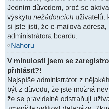
Jedním důvodem, proč se aktiva
výskytu
nežádoucích
uživatelů, 
si jste jisti, že e-mailová adresa,
administrátora boardu.
Nahoru
V minulosti jsem se zaregist
přihlásit?!
Nejspíše administrátor z nějaké
být z důvodu, že jste možná nevl
že se pravidelně odstraňují uživa
zmenšila velikost databáze. Zkus