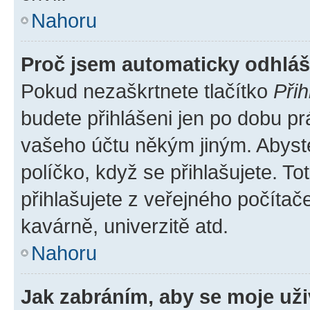
Nahoru
Proč jsem automaticky odhlá
Pokud nezaškrtnete tlačítko
Přih
budete přihlášeni jen po dobu pr
vašeho účtu někým jiným. Abyste 
políčko, když se přihlašujete. 
přihlašujete z veřejného počítač
kavárně, univerzitě atd.
Nahoru
Jak zabráním, aby se moje už