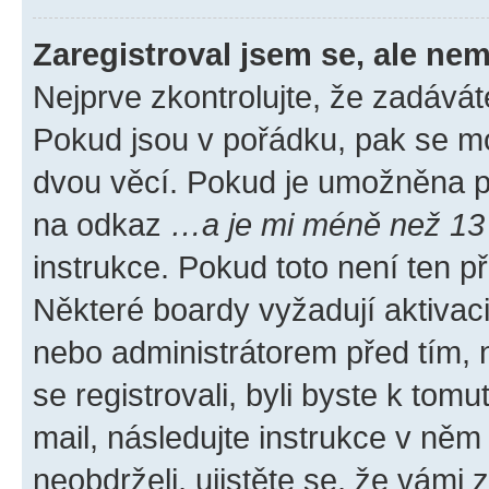
Zaregistroval jsem se, ale nem
Nejprve zkontrolujte, že zadávát
Pokud jsou v pořádku, pak se mo
dvou věcí. Pokud je umožněna pod
na odkaz
…a je mi méně než 13 
instrukce. Pokud toto není ten p
Některé boardy vyžadují aktivac
nebo administrátorem před tím, n
se registrovali, byli byste k tom
mail, následujte instrukce v něm
neobdrželi, ujistěte se, že vámi