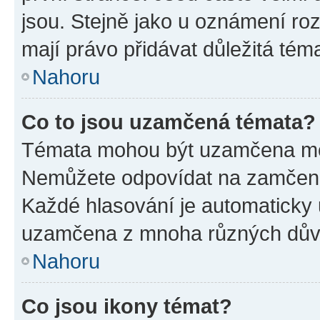
jsou. Stejně jako u oznámení rozh
mají právo přidávat důležitá tém
Nahoru
Co to jsou uzamčená témata?
Témata mohou být uzamčena mo
Nemůžete odpovídat na zamčená 
Každé hlasování je automatick
uzamčena z mnoha různých dův
Nahoru
Co jsou ikony témat?