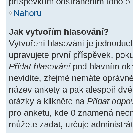
příspěvkům odstraněním tohoto z
Nahoru
Jak vytvořím hlasování?
Vytvoření hlasování je jednoduc
upravujete první příspěvek, poku
Přidat hlasování
pod hlavním okn
nevidíte, zřejmě nemáte oprávněn
název ankety a pak alespoň dvě
otázky a klikněte na
Přidat odpo
pro anketu, kde 0 znamená neom
můžete zadat, určuje administrá