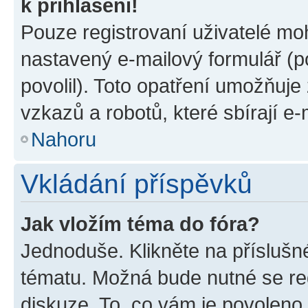
k přihlášení!
Pouze registrovaní uživatelé moh
nastavený e-mailový formulář (p
povolil). Toto opatření umožňuj
vzkazů a robotů, které sbírají e
Nahoru
Vkládání příspěvků
Jak vložím téma do fóra?
Jednoduše. Klikněte na příslušn
tématu. Možná bude nutné se reg
diskuze. To, co vám je povoleno