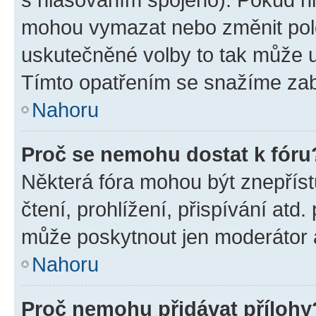
mohou vymazat nebo změnit polož
uskutečněné volby to tak může uč
Tímto opatřením se snažíme zabr
Nahoru
Proč se nemohu dostat k fóru
Některá fóra mohou být znepříst
čtení, prohlížení, přispívání atd.
může poskytnout jen moderátor a 
Nahoru
Proč nemohu přidávat přílohy