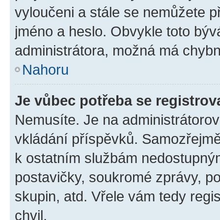
vyloučeni a stále se nemůžete při
jméno a heslo. Obvykle toto býv
administrátora, možná má chybn
Nahoru
Je vůbec potřeba se registrov
Nemusíte. Je na administrátorovi 
vkládání příspěvků. Samozřejmě,
k ostatním službám nedostupný
postavičky, soukromé zprávy, pos
skupin, atd. Vřele vám tedy regi
chvil.