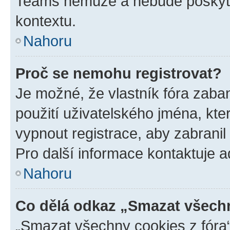
Teams nemůže a nebude poskyto
kontextu.
Nahoru
Proč se nemohu registrovat?
Je možné, že vlastník fóra zaba
použití uživatelského jména, které
vypnout registrace, aby zabrani
Pro další informace kontaktuje ad
Nahoru
Co dělá odkaz „Smazat všechn
„Smazat všechny cookies z fóra“