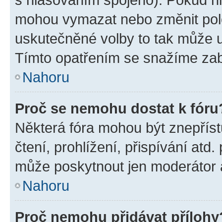
mohou vymazat nebo změnit polož
uskutečněné volby to tak může uč
Tímto opatřením se snažíme zabr
Nahoru
Proč se nemohu dostat k fóru
Některá fóra mohou být znepříst
čtení, prohlížení, přispívání atd.
může poskytnout jen moderátor a 
Nahoru
Proč nemohu přidávat přílohy