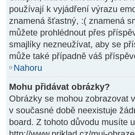
používají k vyjádření výrazu emo
znamená šťastný, :( znamená sm
můžete prohlédnout přes příspěv
smajlíky nezneužívat, aby se př
může také případně váš příspěv
Nahoru
Mohu přidávat obrázky?
Obrázky se mohou zobrazovat ve
v současné době neexistuje žád
board. Z tohoto důvodu musíte u
http://www.priklad.cz/muj-obraz