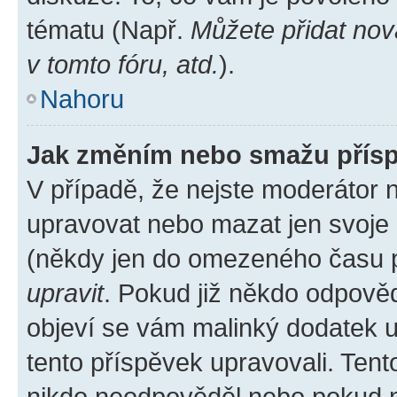
tématu (Např.
Můžete přidat nov
v tomto fóru, atd.
).
Nahoru
Jak změním nebo smažu přís
V případě, že nejste moderátor 
upravovat nebo mazat jen svoje 
(někdy jen do omezeného času po
upravit
. Pokud již někdo odpověd
objeví se vám malinký dodatek u 
tento příspěvek upravovali. Ten
nikdo neodpověděl nebo pokud mo