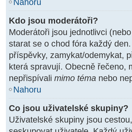
Nahoru
Kdo jsou moderátoři?
Moderátoři jsou jednotlivci (nebo 
starat se o chod fóra každý den
příspěvky, zamykat/odemykat, p
která spravují. Obecně řečeno, m
nepřispívali
mimo téma
nebo nepř
Nahoru
Co jsou uživatelské skupiny?
Uživatelské skupiny jsou cestou
seskupovat uživatele. Každý uživ