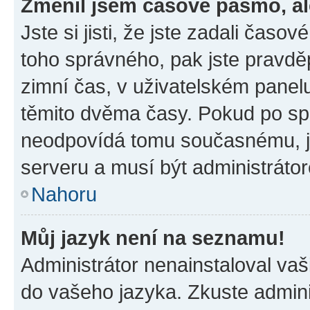
Změnil jsem časové pásmo, ale
Jste si jisti, že jste zadali časo
toho správného, pak jste pravdě
zimní čas, v uživatelském pane
těmito dvěma časy. Pokud po s
neodpovídá tomu současnému, j
serveru a musí být administráto
Nahoru
Můj jazyk není na seznamu!
Administrátor nenainstaloval vaši
do vašeho jazyka. Zkuste admini