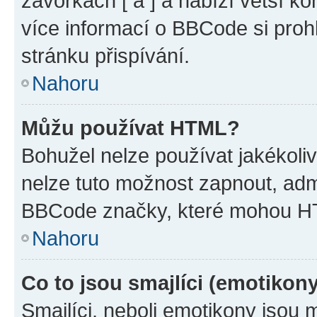
závorkách [ a ] a nabízí větší ko
více informací o BBCode si proh
stránku přispívání.
Nahoru
Můžu používat HTML?
Bohužel nelze používat jakékoli
nelze tuto možnost zapnout, adm
BBCode značky, které mohou HT
Nahoru
Co to jsou smajlíci (emotikon
Smajlíci, neboli emotikony jsou 