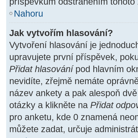
příspěvkům odstraněním tohoto z
Nahoru
Jak vytvořím hlasování?
Vytvoření hlasování je jednoduc
upravujete první příspěvek, poku
Přidat hlasování
pod hlavním okn
nevidíte, zřejmě nemáte oprávněn
název ankety a pak alespoň dvě
otázky a klikněte na
Přidat odpo
pro anketu, kde 0 znamená neom
můžete zadat, určuje administrá