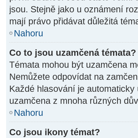
jsou. Stejně jako u oznámení rozh
mají právo přidávat důležitá tém
Nahoru
Co to jsou uzamčená témata?
Témata mohou být uzamčena mo
Nemůžete odpovídat na zamčená 
Každé hlasování je automatick
uzamčena z mnoha různých dův
Nahoru
Co jsou ikony témat?