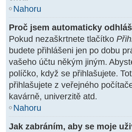
Nahoru
Proč jsem automaticky odhlá
Pokud nezaškrtnete tlačítko
Přih
budete přihlášeni jen po dobu pr
vašeho účtu někým jiným. Abyste 
políčko, když se přihlašujete. 
přihlašujete z veřejného počítač
kavárně, univerzitě atd.
Nahoru
Jak zabráním, aby se moje už