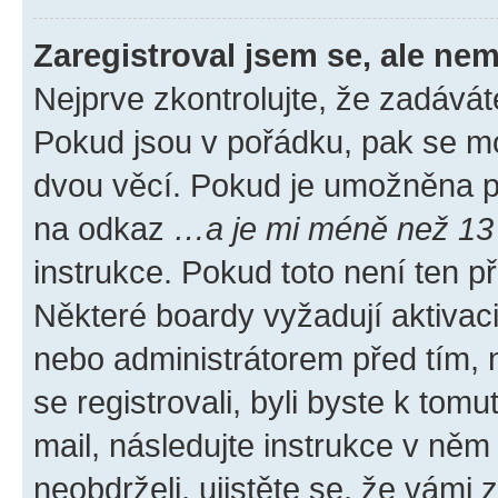
Zaregistroval jsem se, ale nem
Nejprve zkontrolujte, že zadávát
Pokud jsou v pořádku, pak se mo
dvou věcí. Pokud je umožněna pod
na odkaz
…a je mi méně než 13 
instrukce. Pokud toto není ten p
Některé boardy vyžadují aktivac
nebo administrátorem před tím, n
se registrovali, byli byste k tom
mail, následujte instrukce v něm
neobdrželi, ujistěte se, že vámi