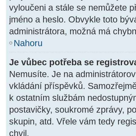
vyloučeni a stále se nemůžete při
jméno a heslo. Obvykle toto býv
administrátora, možná má chybn
Nahoru
Je vůbec potřeba se registrov
Nemusíte. Je na administrátorovi 
vkládání příspěvků. Samozřejmě,
k ostatním službám nedostupný
postavičky, soukromé zprávy, pos
skupin, atd. Vřele vám tedy regi
chvil.