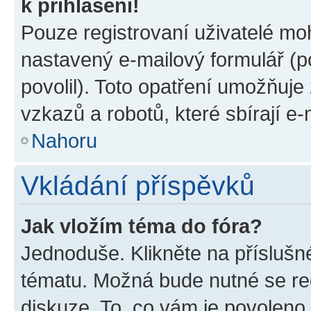
k přihlášení!
Pouze registrovaní uživatelé moh
nastavený e-mailový formulář (p
povolil). Toto opatření umožňuj
vzkazů a robotů, které sbírají e
Nahoru
Vkládání příspěvků
Jak vložím téma do fóra?
Jednoduše. Klikněte na příslušn
tématu. Možná bude nutné se reg
diskuze. To, co vám je povoleno