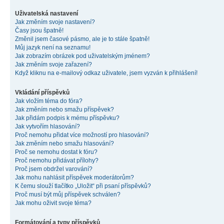
Uživatelská nastavení
Jak změním svoje nastavení?
Časy jsou špatně!
Změnil jsem časové pásmo, ale je to stále špatně!
Můj jazyk není na seznamu!
Jak zobrazím obrázek pod uživatelským jménem?
Jak změním svoje zařazení?
Když kliknu na e-mailový odkaz uživatele, jsem vyzván k přihlášení!
Vkládání příspěvků
Jak vložím téma do fóra?
Jak změním nebo smažu příspěvek?
Jak přidám podpis k mému příspěvku?
Jak vytvořím hlasování?
Proč nemohu přidat více možností pro hlasování?
Jak změním nebo smažu hlasování?
Proč se nemohu dostat k fóru?
Proč nemohu přidávat přílohy?
Proč jsem obdržel varování?
Jak mohu nahlásit příspěvek moderátorům?
K čemu slouží tlačítko „Uložit“ při psaní příspěvků?
Proč musí být můj příspěvek schválen?
Jak mohu oživit svoje téma?
Formátování a typy příspěvků