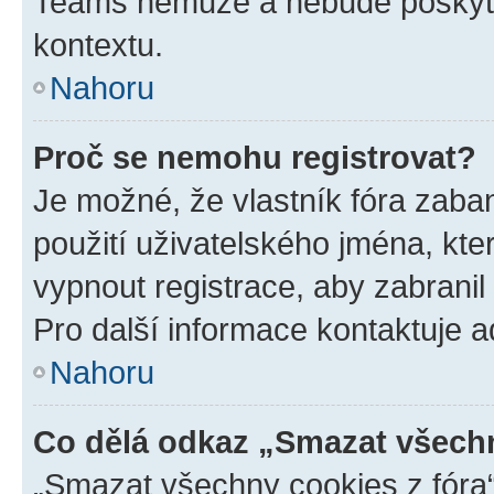
Teams nemůže a nebude poskyto
kontextu.
Nahoru
Proč se nemohu registrovat?
Je možné, že vlastník fóra zaba
použití uživatelského jména, které
vypnout registrace, aby zabrani
Pro další informace kontaktuje ad
Nahoru
Co dělá odkaz „Smazat všechn
„Smazat všechny cookies z fóra“