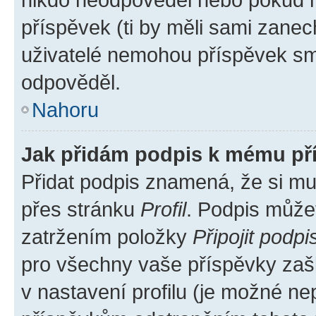
příspěvek (ti by měli sami zanec
uživatelé nemohou příspěvek sma
odpověděl.
Nahoru
Jak přidám podpis k mému př
Přidat podpis znamená, že si mus
přes stránku
Profil
. Podpis může
zatržením položky
Připojit podpi
pro všechny vaše příspěvky zašk
v nastavení profilu (je možné n