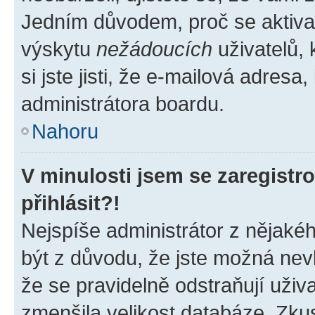
Jedním důvodem, proč se aktiva
výskytu
nežádoucích
uživatelů, 
si jste jisti, že e-mailová adresa,
administrátora boardu.
Nahoru
V minulosti jsem se zaregist
přihlásit?!
Nejspíše administrátor z nějaké
být z důvodu, že jste možná nevl
že se pravidelně odstraňují uživa
zmenšila velikost databáze. Zkus