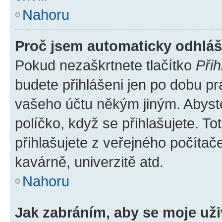
Nahoru
Proč jsem automaticky odhlá
Pokud nezaškrtnete tlačítko
Přih
budete přihlášeni jen po dobu pr
vašeho účtu někým jiným. Abyste 
políčko, když se přihlašujete. 
přihlašujete z veřejného počítač
kavárně, univerzitě atd.
Nahoru
Jak zabráním, aby se moje už