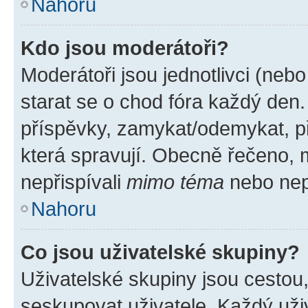
Nahoru
Kdo jsou moderátoři?
Moderátoři jsou jednotlivci (nebo 
starat se o chod fóra každý den
příspěvky, zamykat/odemykat, p
která spravují. Obecně řečeno, m
nepřispívali
mimo téma
nebo nepř
Nahoru
Co jsou uživatelské skupiny?
Uživatelské skupiny jsou cestou
seskupovat uživatele. Každý uživ