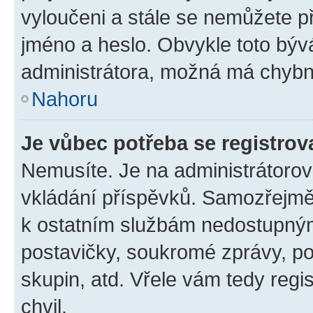
vyloučeni a stále se nemůžete při
jméno a heslo. Obvykle toto býv
administrátora, možná má chybn
Nahoru
Je vůbec potřeba se registrov
Nemusíte. Je na administrátorovi 
vkládání příspěvků. Samozřejmě,
k ostatním službám nedostupný
postavičky, soukromé zprávy, pos
skupin, atd. Vřele vám tedy regi
chvil.