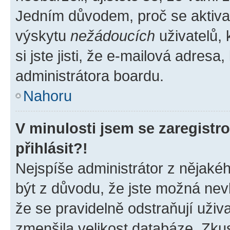
Jedním důvodem, proč se aktiva
výskytu
nežádoucích
uživatelů, 
si jste jisti, že e-mailová adresa,
administrátora boardu.
Nahoru
V minulosti jsem se zaregist
přihlásit?!
Nejspíše administrátor z nějaké
být z důvodu, že jste možná nevl
že se pravidelně odstraňují uživa
zmenšila velikost databáze. Zkus