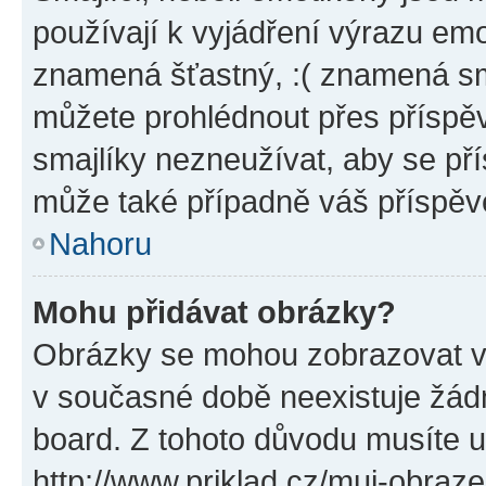
používají k vyjádření výrazu emo
znamená šťastný, :( znamená sm
můžete prohlédnout přes příspěv
smajlíky nezneužívat, aby se př
může také případně váš příspěv
Nahoru
Mohu přidávat obrázky?
Obrázky se mohou zobrazovat ve
v současné době neexistuje žád
board. Z tohoto důvodu musíte u
http://www.priklad.cz/muj-obraz