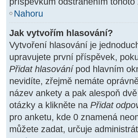
příspěvkům odstraněním tohoto z
Nahoru
Jak vytvořím hlasování?
Vytvoření hlasování je jednoduc
upravujete první příspěvek, poku
Přidat hlasování
pod hlavním okn
nevidíte, zřejmě nemáte oprávněn
název ankety a pak alespoň dvě
otázky a klikněte na
Přidat odpo
pro anketu, kde 0 znamená neom
můžete zadat, určuje administrá