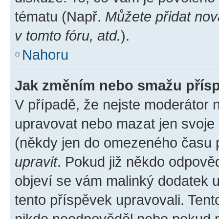
tématu (Např.
Můžete přidat nov
v tomto fóru, atd.
).
Nahoru
Jak změním nebo smažu přís
V případě, že nejste moderátor 
upravovat nebo mazat jen svoje 
(někdy jen do omezeného času po
upravit
. Pokud již někdo odpověd
objeví se vám malinký dodatek u 
tento příspěvek upravovali. Ten
nikdo neodpověděl nebo pokud mo