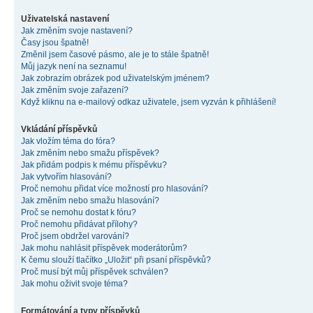
Uživatelská nastavení
Jak změním svoje nastavení?
Časy jsou špatně!
Změnil jsem časové pásmo, ale je to stále špatně!
Můj jazyk není na seznamu!
Jak zobrazím obrázek pod uživatelským jménem?
Jak změním svoje zařazení?
Když kliknu na e-mailový odkaz uživatele, jsem vyzván k přihlášení!
Vkládání příspěvků
Jak vložím téma do fóra?
Jak změním nebo smažu příspěvek?
Jak přidám podpis k mému příspěvku?
Jak vytvořím hlasování?
Proč nemohu přidat více možností pro hlasování?
Jak změním nebo smažu hlasování?
Proč se nemohu dostat k fóru?
Proč nemohu přidávat přílohy?
Proč jsem obdržel varování?
Jak mohu nahlásit příspěvek moderátorům?
K čemu slouží tlačítko „Uložit“ při psaní příspěvků?
Proč musí být můj příspěvek schválen?
Jak mohu oživit svoje téma?
Formátování a typy příspěvků