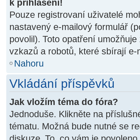
k přihlášení!
Pouze registrovaní uživatelé moh
nastavený e-mailový formulář (p
povolil). Toto opatření umožňuj
vzkazů a robotů, které sbírají e
Nahoru
Vkládání příspěvků
Jak vložím téma do fóra?
Jednoduše. Klikněte na příslušn
tématu. Možná bude nutné se reg
diskuze. To, co vám je povoleno