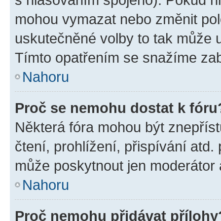
mohou vymazat nebo změnit polož
uskutečněné volby to tak může uč
Tímto opatřením se snažíme zabr
Nahoru
Proč se nemohu dostat k fóru
Některá fóra mohou být znepříst
čtení, prohlížení, přispívání atd.
může poskytnout jen moderátor a 
Nahoru
Proč nemohu přidávat přílohy