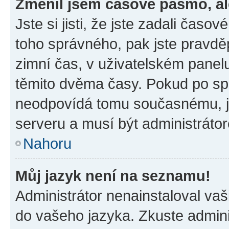
Změnil jsem časové pásmo, ale
Jste si jisti, že jste zadali časo
toho správného, pak jste pravdě
zimní čas, v uživatelském pane
těmito dvěma časy. Pokud po s
neodpovídá tomu současnému, j
serveru a musí být administráto
Nahoru
Můj jazyk není na seznamu!
Administrátor nenainstaloval vaši
do vašeho jazyka. Zkuste admini