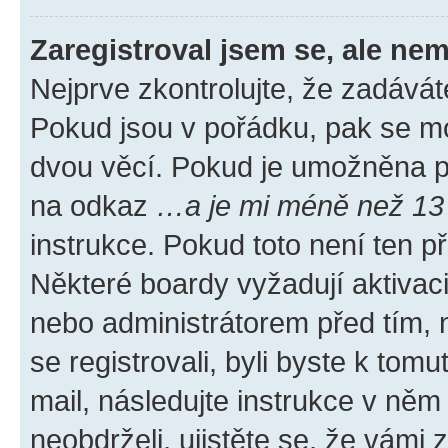
Zaregistroval jsem se, ale nem
Nejprve zkontrolujte, že zadávát
Pokud jsou v pořádku, pak se mo
dvou věcí. Pokud je umožněna pod
na odkaz
…a je mi méně než 13 
instrukce. Pokud toto není ten p
Některé boardy vyžadují aktivac
nebo administrátorem před tím, n
se registrovali, byli byste k tom
mail, následujte instrukce v něm
neobdrželi, ujistěte se, že vámi