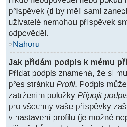
příspěvek (ti by měli sami zanec
uživatelé nemohou příspěvek sma
odpověděl.
Nahoru
Jak přidám podpis k mému př
Přidat podpis znamená, že si mus
přes stránku
Profil
. Podpis může
zatržením položky
Připojit podpi
pro všechny vaše příspěvky zašk
v nastavení profilu (je možné n