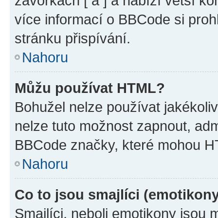
závorkách [ a ] a nabízí větší ko
více informací o BBCode si proh
stránku přispívání.
Nahoru
Můžu používat HTML?
Bohužel nelze používat jakékoli
nelze tuto možnost zapnout, adm
BBCode značky, které mohou HT
Nahoru
Co to jsou smajlíci (emotikon
Smajlíci, neboli emotikony jsou 