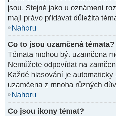
jsou. Stejně jako u oznámení rozh
mají právo přidávat důležitá tém
Nahoru
Co to jsou uzamčená témata?
Témata mohou být uzamčena mo
Nemůžete odpovídat na zamčená 
Každé hlasování je automatick
uzamčena z mnoha různých dův
Nahoru
Co jsou ikony témat?