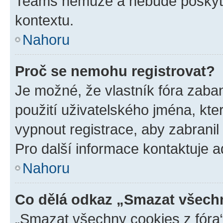
Teams nemůže a nebude poskyto
kontextu.
Nahoru
Proč se nemohu registrovat?
Je možné, že vlastník fóra zaba
použití uživatelského jména, které
vypnout registrace, aby zabrani
Pro další informace kontaktuje ad
Nahoru
Co dělá odkaz „Smazat všechn
„Smazat všechny cookies z fóra“