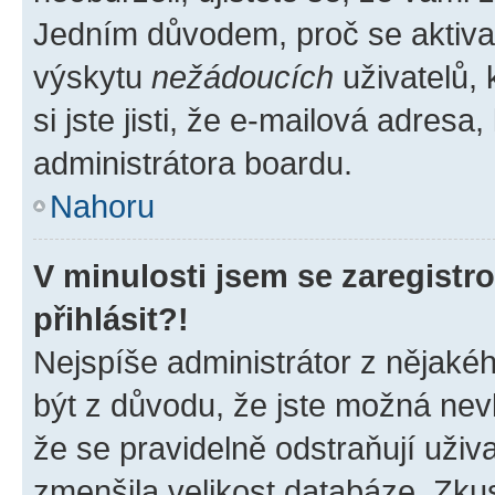
Jedním důvodem, proč se aktiva
výskytu
nežádoucích
uživatelů, 
si jste jisti, že e-mailová adresa,
administrátora boardu.
Nahoru
V minulosti jsem se zaregist
přihlásit?!
Nejspíše administrátor z nějaké
být z důvodu, že jste možná nevl
že se pravidelně odstraňují uživa
zmenšila velikost databáze. Zkus