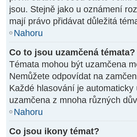
jsou. Stejně jako u oznámení rozh
mají právo přidávat důležitá tém
Nahoru
Co to jsou uzamčená témata?
Témata mohou být uzamčena mo
Nemůžete odpovídat na zamčená 
Každé hlasování je automatick
uzamčena z mnoha různých dův
Nahoru
Co jsou ikony témat?