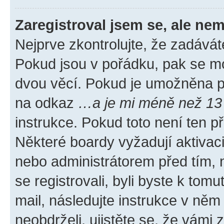
Zaregistroval jsem se, ale nem
Nejprve zkontrolujte, že zadávát
Pokud jsou v pořádku, pak se mo
dvou věcí. Pokud je umožněna pod
na odkaz
…a je mi méně než 13 
instrukce. Pokud toto není ten p
Některé boardy vyžadují aktivac
nebo administrátorem před tím, n
se registrovali, byli byste k tom
mail, následujte instrukce v něm
neobdrželi, ujistěte se, že vámi