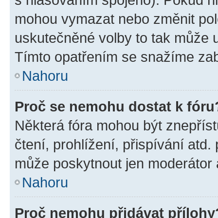
mohou vymazat nebo změnit polož
uskutečněné volby to tak může uč
Tímto opatřením se snažíme zabr
Nahoru
Proč se nemohu dostat k fóru
Některá fóra mohou být znepříst
čtení, prohlížení, přispívání atd.
může poskytnout jen moderátor a 
Nahoru
Proč nemohu přidávat přílohy