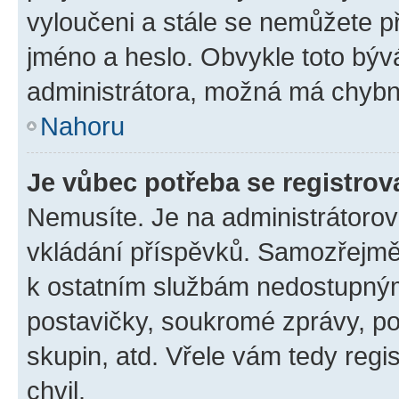
vyloučeni a stále se nemůžete při
jméno a heslo. Obvykle toto býv
administrátora, možná má chybn
Nahoru
Je vůbec potřeba se registrov
Nemusíte. Je na administrátorovi 
vkládání příspěvků. Samozřejmě,
k ostatním službám nedostupný
postavičky, soukromé zprávy, pos
skupin, atd. Vřele vám tedy regi
chvil.