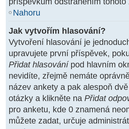
příspěvkům odstraněním tohoto z
Nahoru
Jak vytvořím hlasování?
Vytvoření hlasování je jednoduc
upravujete první příspěvek, poku
Přidat hlasování
pod hlavním okn
nevidíte, zřejmě nemáte oprávněn
název ankety a pak alespoň dvě
otázky a klikněte na
Přidat odpo
pro anketu, kde 0 znamená neom
můžete zadat, určuje administrá