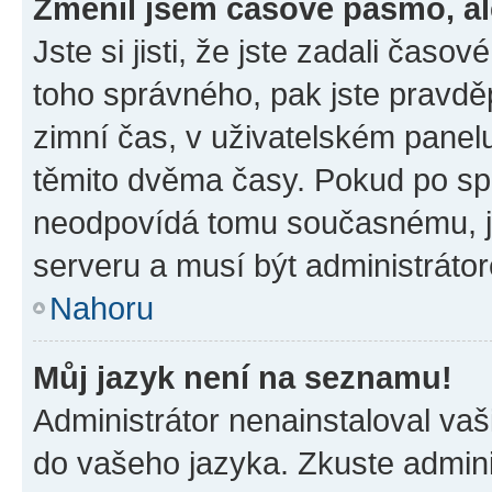
Změnil jsem časové pásmo, ale
Jste si jisti, že jste zadali časo
toho správného, pak jste pravdě
zimní čas, v uživatelském pane
těmito dvěma časy. Pokud po s
neodpovídá tomu současnému, j
serveru a musí být administráto
Nahoru
Můj jazyk není na seznamu!
Administrátor nenainstaloval vaši
do vašeho jazyka. Zkuste admini