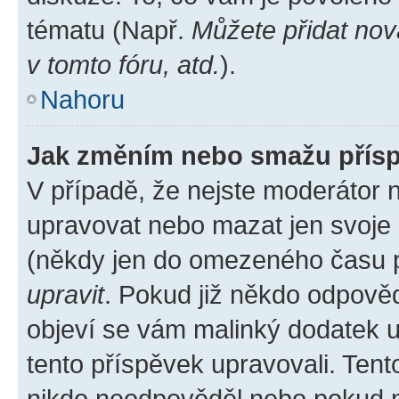
tématu (Např.
Můžete přidat nov
v tomto fóru, atd.
).
Nahoru
Jak změním nebo smažu přís
V případě, že nejste moderátor 
upravovat nebo mazat jen svoje 
(někdy jen do omezeného času po
upravit
. Pokud již někdo odpověd
objeví se vám malinký dodatek u 
tento příspěvek upravovali. Ten
nikdo neodpověděl nebo pokud mo