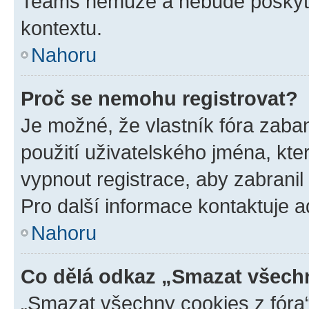
Teams nemůže a nebude poskyto
kontextu.
Nahoru
Proč se nemohu registrovat?
Je možné, že vlastník fóra zaba
použití uživatelského jména, které
vypnout registrace, aby zabrani
Pro další informace kontaktuje ad
Nahoru
Co dělá odkaz „Smazat všechn
„Smazat všechny cookies z fóra“