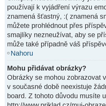
používají k vyjádření výrazu emo
znamená šťastný, :( znamená sm
můžete prohlédnout přes příspěv
smajlíky nezneužívat, aby se př
může také případně váš příspěv
Nahoru
Mohu přidávat obrázky?
Obrázky se mohou zobrazovat ve
v současné době neexistuje žád
board. Z tohoto důvodu musíte u
http://www.priklad.cz/muj-obraz