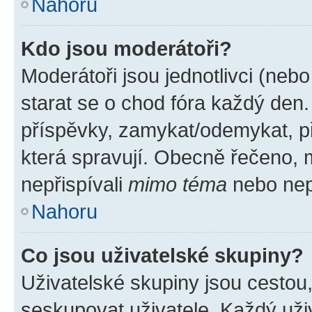
Nahoru
Kdo jsou moderátoři?
Moderátoři jsou jednotlivci (nebo 
starat se o chod fóra každý den
příspěvky, zamykat/odemykat, p
která spravují. Obecně řečeno, m
nepřispívali
mimo téma
nebo nepř
Nahoru
Co jsou uživatelské skupiny?
Uživatelské skupiny jsou cestou
seskupovat uživatele. Každý uživ