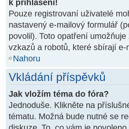
k přihlášení!
Pouze registrovaní uživatelé moh
nastavený e-mailový formulář (p
povolil). Toto opatření umožňuj
vzkazů a robotů, které sbírají e
Nahoru
Vkládání příspěvků
Jak vložím téma do fóra?
Jednoduše. Klikněte na příslušn
tématu. Možná bude nutné se reg
diskuze. To, co vám je povoleno