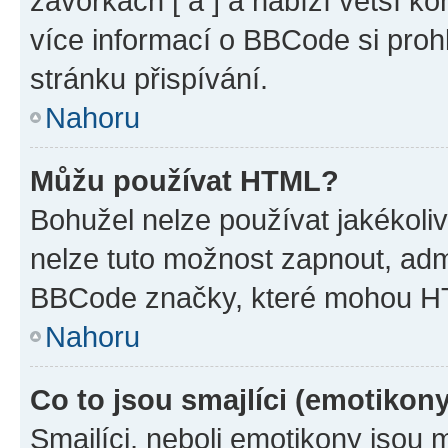
závorkách [ a ] a nabízí větší ko
více informací o BBCode si proh
stránku přispívání.
Nahoru
Můžu používat HTML?
Bohužel nelze používat jakékoli
nelze tuto možnost zapnout, adm
BBCode značky, které mohou HT
Nahoru
Co to jsou smajlíci (emotikon
Smajlíci, neboli emotikony jsou 