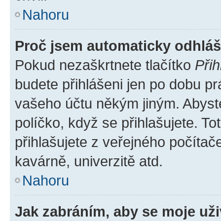
Nahoru
Proč jsem automaticky odhlá
Pokud nezaškrtnete tlačítko
Přih
budete přihlášeni jen po dobu pr
vašeho účtu někým jiným. Abyste 
políčko, když se přihlašujete. 
přihlašujete z veřejného počítač
kavárně, univerzitě atd.
Nahoru
Jak zabráním, aby se moje už