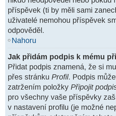
příspěvek (ti by měli sami zanec
uživatelé nemohou příspěvek sma
odpověděl.
Nahoru
Jak přidám podpis k mému př
Přidat podpis znamená, že si mus
přes stránku
Profil
. Podpis může
zatržením položky
Připojit podpi
pro všechny vaše příspěvky zašk
v nastavení profilu (je možné n