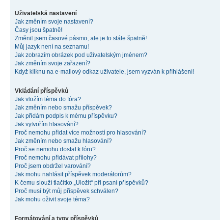
Uživatelská nastavení
Jak změním svoje nastavení?
Časy jsou špatně!
Změnil jsem časové pásmo, ale je to stále špatně!
Můj jazyk není na seznamu!
Jak zobrazím obrázek pod uživatelským jménem?
Jak změním svoje zařazení?
Když kliknu na e-mailový odkaz uživatele, jsem vyzván k přihlášení!
Vkládání příspěvků
Jak vložím téma do fóra?
Jak změním nebo smažu příspěvek?
Jak přidám podpis k mému příspěvku?
Jak vytvořím hlasování?
Proč nemohu přidat více možností pro hlasování?
Jak změním nebo smažu hlasování?
Proč se nemohu dostat k fóru?
Proč nemohu přidávat přílohy?
Proč jsem obdržel varování?
Jak mohu nahlásit příspěvek moderátorům?
K čemu slouží tlačítko „Uložit“ při psaní příspěvků?
Proč musí být můj příspěvek schválen?
Jak mohu oživit svoje téma?
Formátování a typy příspěvků