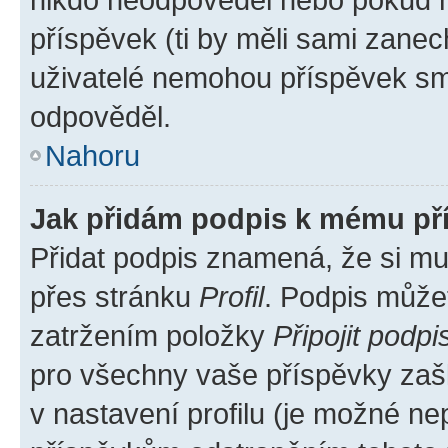
příspěvek (ti by měli sami zanec
uživatelé nemohou příspěvek sma
odpověděl.
Nahoru
Jak přidám podpis k mému př
Přidat podpis znamená, že si mus
přes stránku
Profil
. Podpis může
zatržením položky
Připojit podpi
pro všechny vaše příspěvky zašk
v nastavení profilu (je možné n