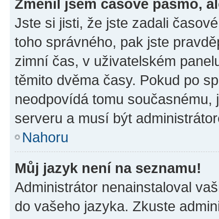
Změnil jsem časové pásmo, ale
Jste si jisti, že jste zadali časo
toho správného, pak jste pravdě
zimní čas, v uživatelském pane
těmito dvěma časy. Pokud po s
neodpovídá tomu současnému, j
serveru a musí být administráto
Nahoru
Můj jazyk není na seznamu!
Administrátor nenainstaloval vaši
do vašeho jazyka. Zkuste admini