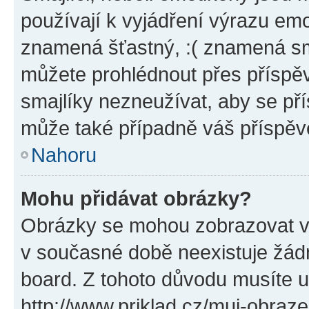
používají k vyjádření výrazu emo
znamená šťastný, :( znamená sm
můžete prohlédnout přes příspěv
smajlíky nezneužívat, aby se př
může také případně váš příspěv
Nahoru
Mohu přidávat obrázky?
Obrázky se mohou zobrazovat ve
v současné době neexistuje žád
board. Z tohoto důvodu musíte u
http://www.priklad.cz/muj-obraz