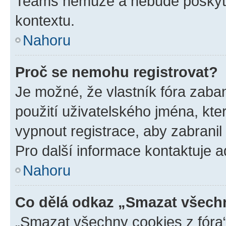
Teams nemůže a nebude poskyto
kontextu.
Nahoru
Proč se nemohu registrovat?
Je možné, že vlastník fóra zaba
použití uživatelského jména, které
vypnout registrace, aby zabrani
Pro další informace kontaktuje ad
Nahoru
Co dělá odkaz „Smazat všechn
„Smazat všechny cookies z fóra“