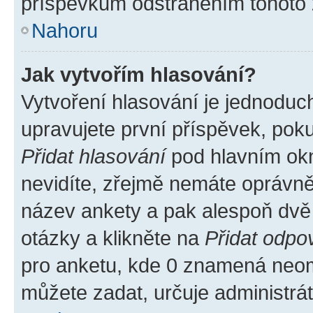
příspěvkům odstraněním tohoto z
Nahoru
Jak vytvořím hlasování?
Vytvoření hlasování je jednoduc
upravujete první příspěvek, poku
Přidat hlasování
pod hlavním okn
nevidíte, zřejmě nemáte oprávněn
název ankety a pak alespoň dvě
otázky a klikněte na
Přidat odpo
pro anketu, kde 0 znamená neom
můžete zadat, určuje administrá