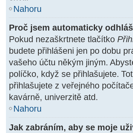
Nahoru
Proč jsem automaticky odhlá
Pokud nezaškrtnete tlačítko
Přih
budete přihlášeni jen po dobu pr
vašeho účtu někým jiným. Abyste 
políčko, když se přihlašujete. 
přihlašujete z veřejného počítač
kavárně, univerzitě atd.
Nahoru
Jak zabráním, aby se moje už