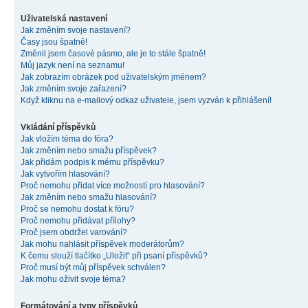
Uživatelská nastavení
Jak změním svoje nastavení?
Časy jsou špatně!
Změnil jsem časové pásmo, ale je to stále špatně!
Můj jazyk není na seznamu!
Jak zobrazím obrázek pod uživatelským jménem?
Jak změním svoje zařazení?
Když kliknu na e-mailový odkaz uživatele, jsem vyzván k přihlášení!
Vkládání příspěvků
Jak vložím téma do fóra?
Jak změním nebo smažu příspěvek?
Jak přidám podpis k mému příspěvku?
Jak vytvořím hlasování?
Proč nemohu přidat více možností pro hlasování?
Jak změním nebo smažu hlasování?
Proč se nemohu dostat k fóru?
Proč nemohu přidávat přílohy?
Proč jsem obdržel varování?
Jak mohu nahlásit příspěvek moderátorům?
K čemu slouží tlačítko „Uložit“ při psaní příspěvků?
Proč musí být můj příspěvek schválen?
Jak mohu oživit svoje téma?
Formátování a typy příspěvků