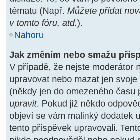
tématu (Např.
Můžete přidat nov
v tomto fóru, atd.
).
Nahoru
Jak změním nebo smažu přís
V případě, že nejste moderátor 
upravovat nebo mazat jen svoje 
(někdy jen do omezeného času po
upravit
. Pokud již někdo odpověd
objeví se vám malinký dodatek u 
tento příspěvek upravovali. Ten
nikdo neodpověděl nebo pokud mo