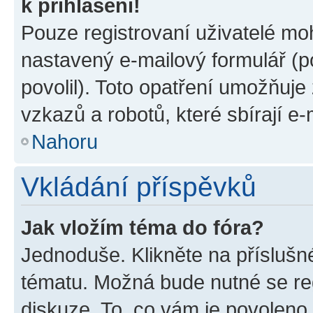
k přihlášení!
Pouze registrovaní uživatelé moh
nastavený e-mailový formulář (p
povolil). Toto opatření umožňuj
vzkazů a robotů, které sbírají e
Nahoru
Vkládání příspěvků
Jak vložím téma do fóra?
Jednoduše. Klikněte na příslušn
tématu. Možná bude nutné se reg
diskuze. To, co vám je povoleno