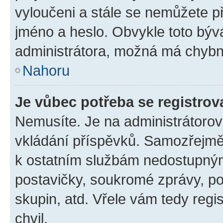
vyloučeni a stále se nemůžete při
jméno a heslo. Obvykle toto býv
administrátora, možná má chybn
Nahoru
Je vůbec potřeba se registrov
Nemusíte. Je na administrátorovi 
vkládání příspěvků. Samozřejmě,
k ostatním službám nedostupný
postavičky, soukromé zprávy, pos
skupin, atd. Vřele vám tedy regi
chvil.