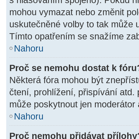
mohou vymazat nebo změnit polož
uskutečněné volby to tak může uč
Tímto opatřením se snažíme zabr
Nahoru
Proč se nemohu dostat k fóru
Některá fóra mohou být znepříst
čtení, prohlížení, přispívání atd.
může poskytnout jen moderátor a 
Nahoru
Proč nemohu přidávat přílohy