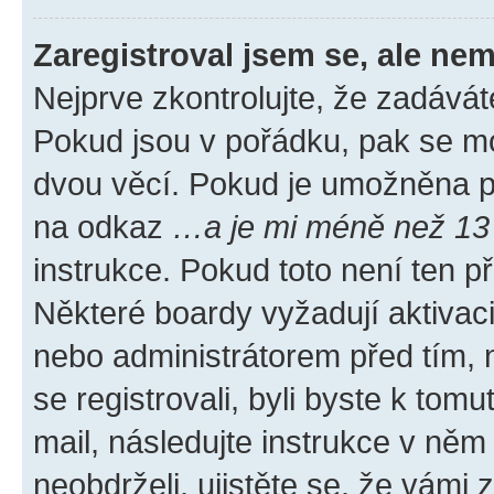
Zaregistroval jsem se, ale nem
Nejprve zkontrolujte, že zadávát
Pokud jsou v pořádku, pak se mo
dvou věcí. Pokud je umožněna pod
na odkaz
…a je mi méně než 13 
instrukce. Pokud toto není ten p
Některé boardy vyžadují aktivac
nebo administrátorem před tím, n
se registrovali, byli byste k tom
mail, následujte instrukce v něm
neobdrželi, ujistěte se, že vámi