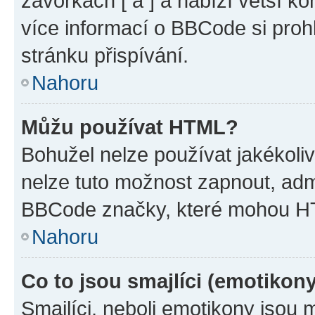
závorkách [ a ] a nabízí větší ko
více informací o BBCode si proh
stránku přispívání.
Nahoru
Můžu používat HTML?
Bohužel nelze používat jakékoli
nelze tuto možnost zapnout, adm
BBCode značky, které mohou HT
Nahoru
Co to jsou smajlíci (emotikon
Smajlíci, neboli emotikony jsou 