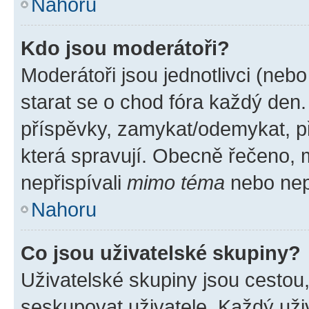
Nahoru
Kdo jsou moderátoři?
Moderátoři jsou jednotlivci (nebo 
starat se o chod fóra každý den
příspěvky, zamykat/odemykat, p
která spravují. Obecně řečeno, m
nepřispívali
mimo téma
nebo nepř
Nahoru
Co jsou uživatelské skupiny?
Uživatelské skupiny jsou cestou
seskupovat uživatele. Každý uživ