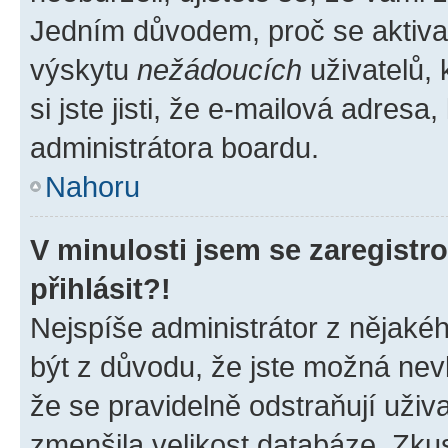
Jedním důvodem, proč se aktiva
výskytu
nežádoucích
uživatelů, 
si jste jisti, že e-mailová adresa,
administrátora boardu.
Nahoru
V minulosti jsem se zaregist
přihlásit?!
Nejspíše administrátor z nějaké
být z důvodu, že jste možná nevl
že se pravidelně odstraňují uživa
zmenšila velikost databáze. Zkus