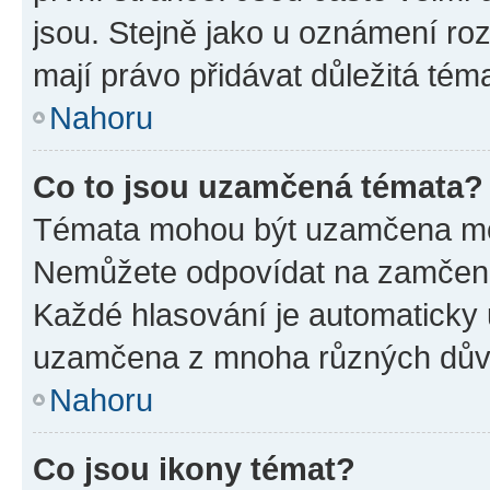
jsou. Stejně jako u oznámení rozh
mají právo přidávat důležitá tém
Nahoru
Co to jsou uzamčená témata?
Témata mohou být uzamčena mo
Nemůžete odpovídat na zamčená 
Každé hlasování je automatick
uzamčena z mnoha různých dův
Nahoru
Co jsou ikony témat?