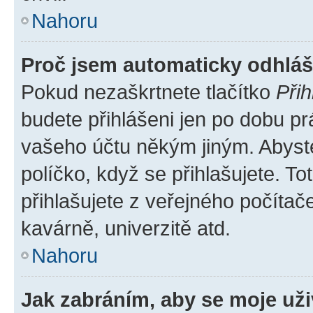
Nahoru
Proč jsem automaticky odhlá
Pokud nezaškrtnete tlačítko
Přih
budete přihlášeni jen po dobu pr
vašeho účtu někým jiným. Abyste 
políčko, když se přihlašujete. 
přihlašujete z veřejného počítač
kavárně, univerzitě atd.
Nahoru
Jak zabráním, aby se moje už