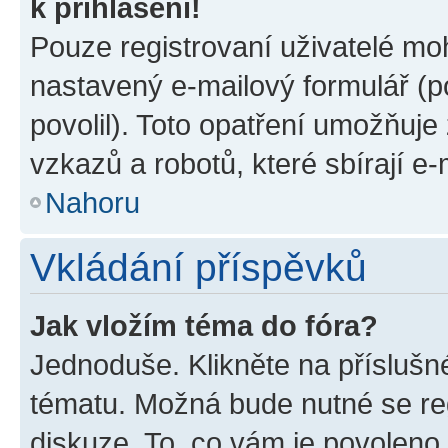
k přihlášení!
Pouze registrovaní uživatelé moh
nastavený e-mailový formulář (p
povolil). Toto opatření umožňuj
vzkazů a robotů, které sbírají e
Nahoru
Vkládání příspěvků
Jak vložím téma do fóra?
Jednoduše. Klikněte na příslušn
tématu. Možná bude nutné se reg
diskuze. To, co vám je povoleno