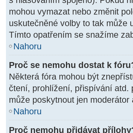
mohou vymazat nebo změnit polož
uskutečněné volby to tak může uč
Tímto opatřením se snažíme zabr
Nahoru
Proč se nemohu dostat k fóru
Některá fóra mohou být znepříst
čtení, prohlížení, přispívání atd.
může poskytnout jen moderátor a 
Nahoru
Proč nemohu přidávat přílohy