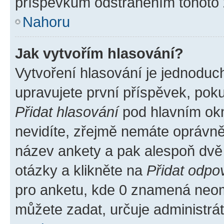
příspěvkům odstraněním tohoto z
Nahoru
Jak vytvořím hlasování?
Vytvoření hlasování je jednoduc
upravujete první příspěvek, poku
Přidat hlasování
pod hlavním okn
nevidíte, zřejmě nemáte oprávněn
název ankety a pak alespoň dvě
otázky a klikněte na
Přidat odpo
pro anketu, kde 0 znamená neom
můžete zadat, určuje administrá