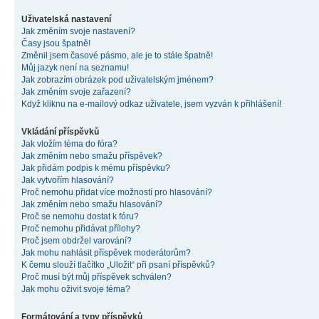
Uživatelská nastavení
Jak změním svoje nastavení?
Časy jsou špatně!
Změnil jsem časové pásmo, ale je to stále špatně!
Můj jazyk není na seznamu!
Jak zobrazím obrázek pod uživatelským jménem?
Jak změním svoje zařazení?
Když kliknu na e-mailový odkaz uživatele, jsem vyzván k přihlášení!
Vkládání příspěvků
Jak vložím téma do fóra?
Jak změním nebo smažu příspěvek?
Jak přidám podpis k mému příspěvku?
Jak vytvořím hlasování?
Proč nemohu přidat více možností pro hlasování?
Jak změním nebo smažu hlasování?
Proč se nemohu dostat k fóru?
Proč nemohu přidávat přílohy?
Proč jsem obdržel varování?
Jak mohu nahlásit příspěvek moderátorům?
K čemu slouží tlačítko „Uložit“ při psaní příspěvků?
Proč musí být můj příspěvek schválen?
Jak mohu oživit svoje téma?
Formátování a typy příspěvků