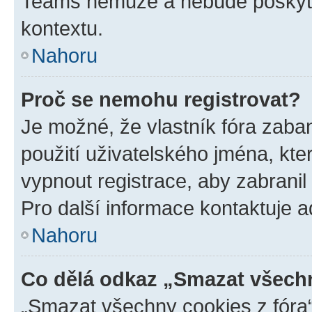
Teams nemůže a nebude poskyto
kontextu.
Nahoru
Proč se nemohu registrovat?
Je možné, že vlastník fóra zaba
použití uživatelského jména, které
vypnout registrace, aby zabrani
Pro další informace kontaktuje ad
Nahoru
Co dělá odkaz „Smazat všechn
„Smazat všechny cookies z fóra“