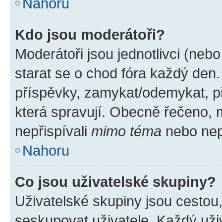
Nahoru
Kdo jsou moderátoři?
Moderátoři jsou jednotlivci (nebo 
starat se o chod fóra každý den
příspěvky, zamykat/odemykat, p
která spravují. Obecně řečeno, m
nepřispívali
mimo téma
nebo nepř
Nahoru
Co jsou uživatelské skupiny?
Uživatelské skupiny jsou cestou
seskupovat uživatele. Každý uživ