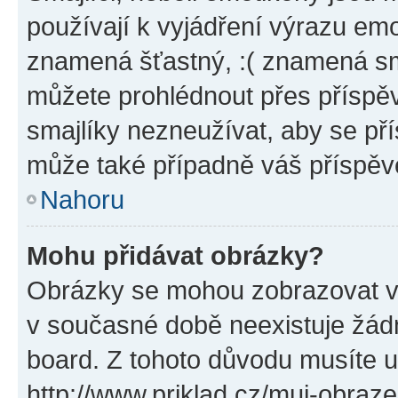
používají k vyjádření výrazu emo
znamená šťastný, :( znamená sm
můžete prohlédnout přes příspěv
smajlíky nezneužívat, aby se př
může také případně váš příspěv
Nahoru
Mohu přidávat obrázky?
Obrázky se mohou zobrazovat ve
v současné době neexistuje žád
board. Z tohoto důvodu musíte u
http://www.priklad.cz/muj-obraz