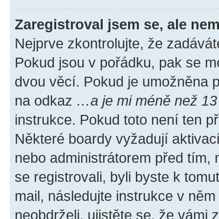
Zaregistroval jsem se, ale nem
Nejprve zkontrolujte, že zadávát
Pokud jsou v pořádku, pak se mo
dvou věcí. Pokud je umožněna pod
na odkaz
…a je mi méně než 13 
instrukce. Pokud toto není ten p
Některé boardy vyžadují aktivac
nebo administrátorem před tím, n
se registrovali, byli byste k tom
mail, následujte instrukce v něm
neobdrželi, ujistěte se, že vámi