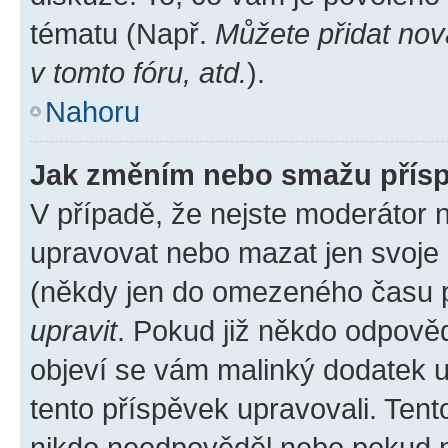
tématu (Např.
Můžete přidat nov
v tomto fóru, atd.
).
Nahoru
Jak změním nebo smažu přís
V případě, že nejste moderátor 
upravovat nebo mazat jen svoje 
(někdy jen do omezeného času po
upravit
. Pokud již někdo odpověd
objeví se vám malinký dodatek u 
tento příspěvek upravovali. Ten
nikdo neodpověděl nebo pokud mo