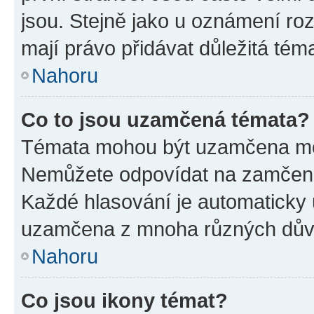
jsou. Stejně jako u oznámení rozh
mají právo přidávat důležitá tém
Nahoru
Co to jsou uzamčená témata?
Témata mohou být uzamčena mo
Nemůžete odpovídat na zamčená 
Každé hlasování je automatick
uzamčena z mnoha různých dův
Nahoru
Co jsou ikony témat?