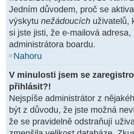
Jedním důvodem, proč se aktiva
výskytu
nežádoucích
uživatelů, 
si jste jisti, že e-mailová adresa,
administrátora boardu.
Nahoru
V minulosti jsem se zaregist
přihlásit?!
Nejspíše administrátor z nějaké
být z důvodu, že jste možná nevl
že se pravidelně odstraňují uživa
zmenšila velikost databáze. Zkus