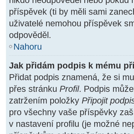
příspěvek (ti by měli sami zanec
uživatelé nemohou příspěvek sma
odpověděl.
Nahoru
Jak přidám podpis k mému př
Přidat podpis znamená, že si mus
přes stránku
Profil
. Podpis může
zatržením položky
Připojit podpi
pro všechny vaše příspěvky zašk
v nastavení profilu (je možné n