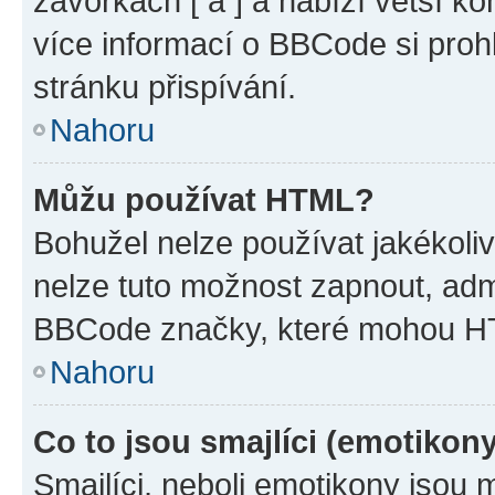
závorkách [ a ] a nabízí větší ko
více informací o BBCode si proh
stránku přispívání.
Nahoru
Můžu používat HTML?
Bohužel nelze používat jakékoli
nelze tuto možnost zapnout, adm
BBCode značky, které mohou HT
Nahoru
Co to jsou smajlíci (emotikon
Smajlíci, neboli emotikony jsou 