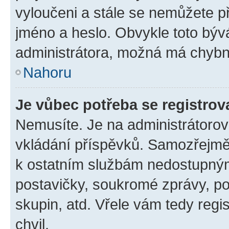
vyloučeni a stále se nemůžete při
jméno a heslo. Obvykle toto býv
administrátora, možná má chybn
Nahoru
Je vůbec potřeba se registrov
Nemusíte. Je na administrátorovi 
vkládání příspěvků. Samozřejmě,
k ostatním službám nedostupný
postavičky, soukromé zprávy, pos
skupin, atd. Vřele vám tedy regi
chvil.