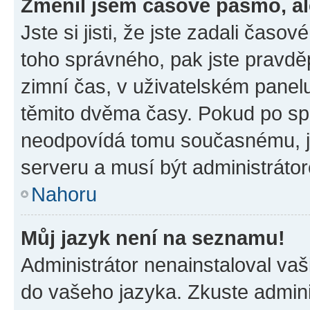
Změnil jsem časové pásmo, ale
Jste si jisti, že jste zadali časo
toho správného, pak jste pravdě
zimní čas, v uživatelském pane
těmito dvěma časy. Pokud po s
neodpovídá tomu současnému, j
serveru a musí být administráto
Nahoru
Můj jazyk není na seznamu!
Administrátor nenainstaloval vaši
do vašeho jazyka. Zkuste admini