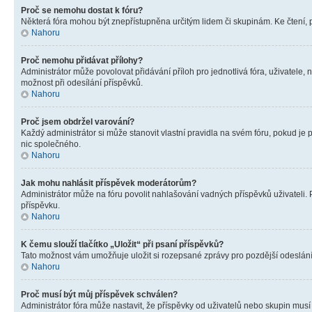
Proč se nemohu dostat k fóru?
Některá fóra mohou být znepřístupněna určitým lidem či skupinám. Ke čtení, pro
Nahoru
Proč nemohu přidávat přílohy?
Administrátor může povolovat přidávání příloh pro jednotlivá fóra, uživatele
možnost při odesílání příspěvků.
Nahoru
Proč jsem obdržel varování?
Každý administrátor si může stanovit vlastní pravidla na svém fóru, pokud j
nic společného.
Nahoru
Jak mohu nahlásit příspěvek moderátorům?
Administrátor může na fóru povolit nahlašování vadných příspěvků uživateli.
příspěvku.
Nahoru
K čemu slouží tlačítko „Uložit“ při psaní příspěvků?
Tato možnost vám umožňuje uložit si rozepsané zprávy pro pozdější odeslání. 
Nahoru
Proč musí být můj příspěvek schválen?
Administrátor fóra může nastavit, že příspěvky od uživatelů nebo skupin musí