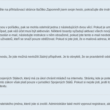
e na přihlašovací stránce tlačítko
Zapomněl jsem svoje heslo
, pokračujte dle ins
jsou v pořádku, pak se mohla odehrát jedna z následujících dvou věcí. Pokud je um
řípad, pak váš účet musí být aktivován. Některé boardy vyžadují aktivaci všech nov
yl zaslán e-mail, následujte instrukce v něm obsažené, pokud jste tento e-mail neobd
uživatelů, kteří se snaží pouze obtěžovat. Pokud si jste jisti, že e-mailová adresa, k
du, že jste možná nevložili žádný příspěvek. Je to obvyklé, že se pravidelně odstra
ojených Státech, který má za úkol chránit mládež na internetu. Stránky, kde je po
nto zákon však platí pouze v jurisdikci Spojených Států. Pokud si nejste jisti, jestl
extu.
atelského jména, které jste si zvolili. Administrátor také mohl vypnout registrace, 