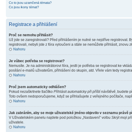
Co to jsou uzamčená témata?
Co jsou ikony témat?
Registrace a přihlášení
Proč se nemohu přihlásit?
Už jste se zaregistrovali? Před přihlášením je nutné se nejdříve registrovat.
registrovali, nebyli jste z fóra vyloučeni a stále se nemůžete přihlásit, zno
Nahoru
Je vůbec potřeba se registrovat?
Nemusíte. Je na administrátorovi fóra, jestli je potřeba se registrovat ke 
posílání e-mailů uživatelům, přihlášení do skupin, atd. Vřele vám tedy registr
Nahoru
Proč jsem automaticky odhlášen?
Pokud nezaškrtnete tlačítko
Přihlásit automaticky při příští návštěvě
, budete p
Toto ovšem nedoporučujeme, když se přihlašujete z veřejného počítače, např. 
Nahoru
Jak zabráním, aby se moje uživatelské jméno objevilo v seznamu právě 
V Uživatelském panelu najdete pod položkou „Nastavení“ volbu
Skrýt moji př
uživatele.
Nahoru