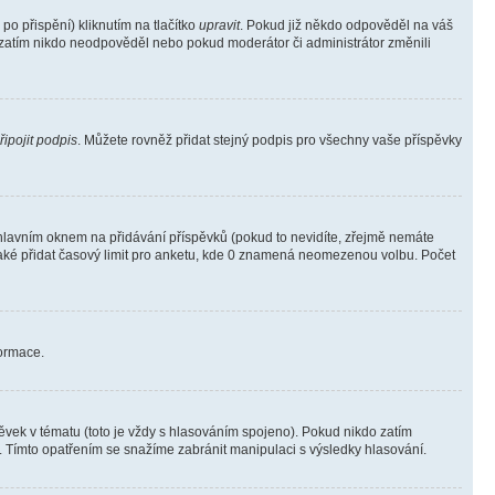
o přispění) kliknutím na tlačítko
upravit
. Pokud již někdo odpověděl na váš
ud zatím nikdo neodpověděl nebo pokud moderátor či administrátor změnili
řipojit podpis
. Můžete rovněž přidat stejný podpis pro všechny vaše příspěvky
lavním oknem na přidávání příspěvků (pokud to nevidíte, zřejmě nemáte
také přidat časový limit pro anketu, kde 0 znamená neomezenou volbu. Počet
formace.
vek v tématu (toto je vždy s hlasováním spojeno). Pokud nikdo zatím
. Tímto opatřením se snažíme zabránit manipulaci s výsledky hlasování.