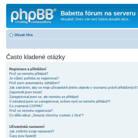
Babetta fórum na serveru 
Aktuálně: Dnes zde není žádná aktuální akce...
Obsah fóra
Často kladené otázky
Registrace a přihlášení
Proč se nemohu přihlásit?
Je vůbec potřeba se registrovat?
Proč jsem automaticky odhlášen?
Jak zabráním, aby se moje uživatelské jméno objevilo v seznamu právě přihlášených
Zapomněl jsem heslo!
Zaregistroval jsem se, ale nemohu se přihlásit!
V minulosti jsem se zaregistroval, ovšem nyní se nemohu přihlásit?!
Co znamená COPPA?
Proč se nemohu registrovat?
Co dělá odkaz „Smazat všechny cookies z fóra“?
Uživatelská nastavení
Jak změním svoje nastavení?
Časy jsou špatně!