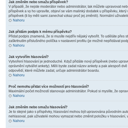
Jak změním nebo smažu příspěvek?
V případě, že nejste moderátor nebo administrátor, tak můžete upravovat neb
příspěvek a vy ho upravíte, objeví se vám malinký dodatek u příspěvku, který
příspěvek (ti by měli sami zanechat vzkaz proč jej změnili). Normální uživa
Nahoru
Jak přidám podpis k mému příspěvku?
Přidat podpis znamená, že si musíte nejdřív nějaký vytvořit. To uděláte přes 
zaškrtnutím příslušného políčka v nastavení profilu (je možné nepřidávat po
Nahoru
Jak vytvořím hlasování?
Vytvoření hlasování je jednoduché. Když přidáte nový příspěvek (nebo upravuj
oprávnění vytvářet ankety). Měli byste zadat název ankety a pak alespoň dv
odpovědí, které můžete zadat, určuje administrátor boardu.
Nahoru
Proč nemohu přidat více možností pro hlasování?
Maximální počet možností stanovuje administrátor. Pokud si myslíte, že opravd
Nahoru
Jak změním nebo smažu hlasování?
Je to stejné jako s příspěvky, hlasování mohou být upravována původním aut
nehlasoval, pak uživatelé mohou vymazat nebo změnit položku v hlasování, v 
Nahoru