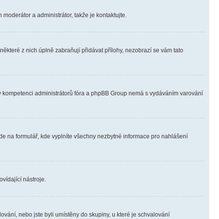
 moderátor a administrátor, takže je kontaktujte.
ěkteré z nich úplně zabraňují přidávat přílohy, nezobrazí se vám tato
ně v kompetenci administrátorů fóra a phpBB Group nemá s vydáváním varování
ede na formulář, kde vyplníte všechny nezbytné informace pro nahlášení
vídající nástroje.
vání, nebo jste byli umístěny do skupiny, u které je schvalování