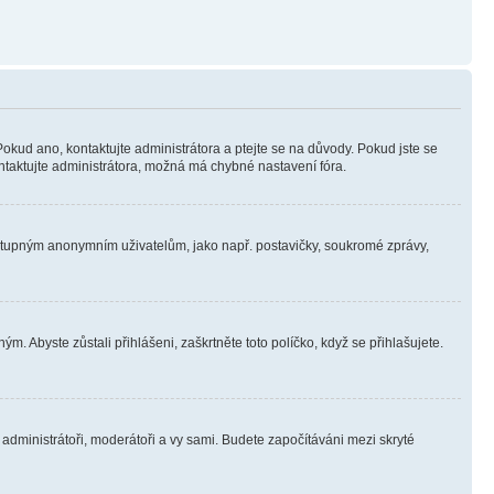
Pokud ano, kontaktujte administrátora a ptejte se na důvody. Pokud jste se
kontaktujte administrátora, možná má chybné nastavení fóra.
dostupným anonymním uživatelům, jako např. postavičky, soukromé zprávy,
m. Abyste zůstali přihlášeni, zaškrtněte toto políčko, když se přihlašujete.
e administrátoři, moderátoři a vy sami. Budete započítáváni mezi skryté