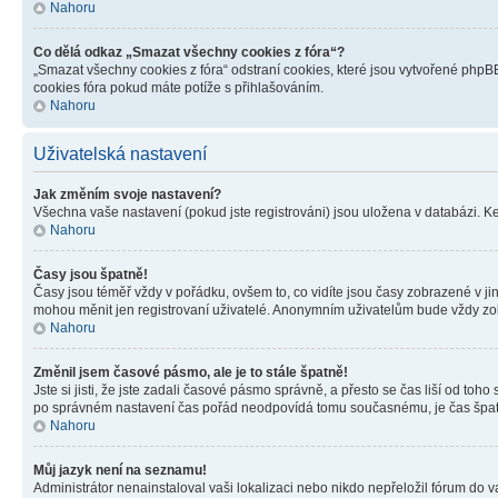
Nahoru
Co dělá odkaz „Smazat všechny cookies z fóra“?
„Smazat všechny cookies z fóra“ odstraní cookies, které jsou vytvořené phpBB
cookies fóra pokud máte potíže s přihlašováním.
Nahoru
Uživatelská nastavení
Jak změním svoje nastavení?
Všechna vaše nastavení (pokud jste registrováni) jsou uložena v databázi. K
Nahoru
Časy jsou špatně!
Časy jsou téměř vždy v pořádku, ovšem to, co vidíte jsou časy zobrazené v j
mohou měnit jen registrovaní uživatelé. Anonymním uživatelům bude vždy zo
Nahoru
Změnil jsem časové pásmo, ale je to stále špatně!
Jste si jisti, že jste zadali časové pásmo správně, a přesto se čas liší od 
po správném nastavení čas pořád neodpovídá tomu současnému, je čas špatn
Nahoru
Můj jazyk není na seznamu!
Administrátor nenainstaloval vaši lokalizaci nebo nikdo nepřeložil fórum do 