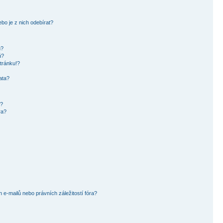
bo je z nich odebírat?
h?
ů?
tránku!?
ata?
i?
ra?
e-mailů nebo právních záležitostí fóra?