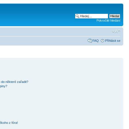
Pokročilé hledání
FAQ
Přihlásit se
 do některé zařadit?
piny?
ěkoho z fóra!