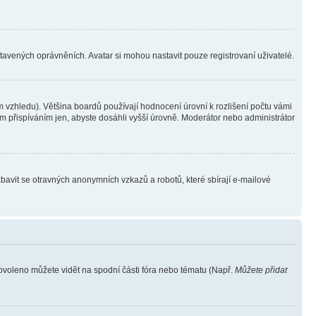
stavených oprávněních. Avatar si mohou nastavit pouze registrovaní uživatelé.
 vzhledu). Většina boardů používají hodnocení úrovní k rozlišení počtu vámi
ým přispíváním jen, abyste dosáhli vyšší úrovně. Moderátor nebo administrátor
zbavit se otravných anonymních vzkazů a robotů, které sbírají e-mailové
povoleno můžete vidět na spodní části fóra nebo tématu (Např.
Můžete přidat