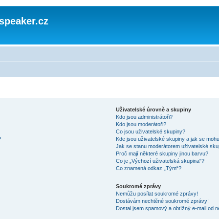
speaker.cz
Uživatelské úrovně a skupiny
Kdo jsou administrátoři?
Kdo jsou moderátoři?
Co jsou uživatelské skupiny?
?
Kde jsou uživatelské skupiny a jak se mohu
Jak se stanu moderátorem uživatelské sku
Proč mají některé skupiny jinou barvu?
Co je „Výchozí uživatelská skupina“?
Co znamená odkaz „Tým“?
Soukromé zprávy
Nemůžu posílat soukromé zprávy!
Dostávám nechtěné soukromé zprávy!
Dostal jsem spamový a obtížný e-mail od n