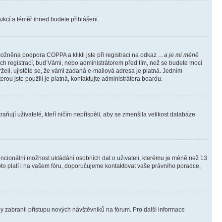
trukcí a téměř ihned budete přihlášeni.
ožněna podpora COPPA a klikli jste při registraci na odkaz
…a je mi méně
ých registrací, buď Vámi, nebo administrátorem před tím, než se budete moci
rželi, ujistěte se, že vámi zadaná e-mailová adresa je platná. Jedním
terou jste použili je platná, kontaktujte administrátora boardu.
ňují uživatelé, kteří ničím nepřispěli, aby se zmenšila velikost databáze.
tencionální možnost ukládání osobních dat o uživateli, kterému je méně než 13
i toto platí i na vašem fóru, doporučujeme kontaktovat vaše právního poradce,
aby zabranil přístupu nových návštěvníků na fórum. Pro další informace