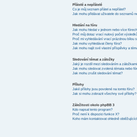
Přátelé a nepřátelé
Co je můj seznam přátel a nepřátel?
Jak mohu přidávat uživatele do seznamů ne
Hledání na fóru
Jak mohu hledat v jednom nebo více fórec
Proč můj dotaz vrací nulový počet výsledk
Proč mi vyhledávání vrací prázdnou bílou s
Jak mohu vyhledávat členy fóra?
Jak mohu najít své vlastní příspěvky a tém
Sledování témat a záložky
Jaký je rozdíl mezi sledováním a záložkam
Jak mohu sledovat zvolená témata nebo fó
Jak mohu zrušit sledování témat?
Přílohy
Jaké přílohy jsou povolené na tomto fóru?
Jak si mohu zobrazit všechny své přílohy?
Záležitosti okolo phpBB 3
Kdo napsal tento program?
Proč není k dispozici funkce X?
Koho mám kontaktovat ohledně obtěžujících 