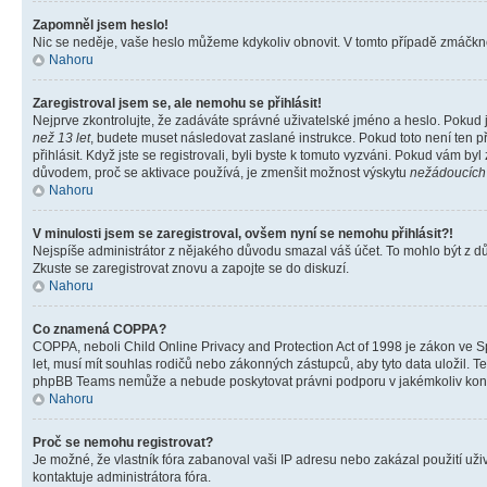
Zapomněl jsem heslo!
Nic se neděje, vaše heslo můžeme kdykoliv obnovit. V tomto případě zmáčknět
Nahoru
Zaregistroval jsem se, ale nemohu se přihlásit!
Nejprve zkontrolujte, že zadáváte správné uživatelské jméno a heslo. Pokud 
než 13 let
, budete muset následovat zaslané instrukce. Pokud toto není ten p
přihlásit. Když jste se registrovali, byli byste k tomuto vyzváni. Pokud vám b
důvodem, proč se aktivace používá, je zmenšit možnost výskytu
nežádoucích
Nahoru
V minulosti jsem se zaregistroval, ovšem nyní se nemohu přihlásit?!
Nejspíše administrátor z nějakého důvodu smazal váš účet. To mohlo být z důvo
Zkuste se zaregistrovat znovu a zapojte se do diskuzí.
Nahoru
Co znamená COPPA?
COPPA, neboli Child Online Privacy and Protection Act of 1998 je zákon ve Sp
let, musí mít souhlas rodičů nebo zákonných zástupců, aby tyto data uložil. Te
phpBB Teams nemůže a nebude poskytovat právni podporu v jakémkoliv kont
Nahoru
Proč se nemohu registrovat?
Je možné, že vlastník fóra zabanoval vaši IP adresu nebo zakázal použití uživ
kontaktuje administrátora fóra.