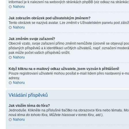
informací je k nalezení na webových stránkách phpBB (viz odkaz na stránkách
Nahoru
Jak zobrazím obrázek pod uživatelským jménem?
Tento obrázek se nazývá avatar. Lze změnit v Uživatelském panelu pod záložko
Nahoru
Jak změním svoje zařazení?
Obecně vzato, svoje zařazení přímo změnit nemůžete (úrovně se objevují pod
přidaných příspěvků a k identifikaci určitých uživatelů, např. označení mode
pak může počet vašich příspěvků snížit.
Nahoru
Když kliknu na e-mailový odkaz uživatele, jsem vyzván k přihlášení!
Pouze registrovaní uživatelé mohou posílat e-mail lidem přes nastavený e-mai
adresy.
Nahoru
Vkládání příspěvků
Jak vložím téma do fóra?
Jednoduše. Klikněte na příslušné tlačítko na obrazovce fóra nebo tématu. Mo
nová téma do tohoto fóra, Můžete hlasovat v tomto fóru, atd.
).
Nahoru