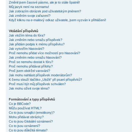
Změnil jsem časové pásmo, ale je to stále špatně!
Můj jazyk není na seznamu!
Jak zobrazím obrázek pod uživatelským jménem?
Jak změním svoje zařazení?
Když kliknu na e-mailový odkaz uživatele, jsem vyzván k přihlášení!
Vkládání příspěvků
Jak vložím téma do fóra?
Jak změním nebo smažu příspěvek?
Jak přidám podpis k mému příspěvku?
Jak vytvořím hlasování?
Proč nemohu přidat více možností pro hlasování?
Jak změním nebo smažu hlasování?
Proč se nemohu dostat k fóru?
Proč nemohu přidávat přílohy?
Proč jsem obdržel varování?
Jak mohu nahlásit příspěvek moderátorům?
K čemu slouží tlačítko „Uložit“ při psaní příspěvků?
Proč musí být můj příspěvek schválen?
Jak mohu oživit svoje téma?
Formátování a typy příspěvků
Co je BBCode?
Můžu používat HTML?
Co to jsou smajlíci (emotikony)?
Mohu přidávat obrázky?
Co to jsou Globální oznámení?
Co to jsou oznámení?
Co to jsou důležitá témata?