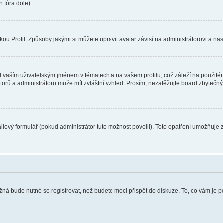
 fóra dole).
u Profil. Způsoby jakými si můžete upravit avatar závisí na administrátorovi a na
 vaším uživatelským jménem v tématech a na vašem profilu, což záleží na použitém
rátorů a administrátorů může mít zvláštní vzhled. Prosím, nezatěžujte board zbytečn
lový formulář (pokud administrátor tuto možnost povolil). Toto opatření umožňuje 
žná bude nutné se registrovat, než budete moci přispět do diskuze. To, co vám je 