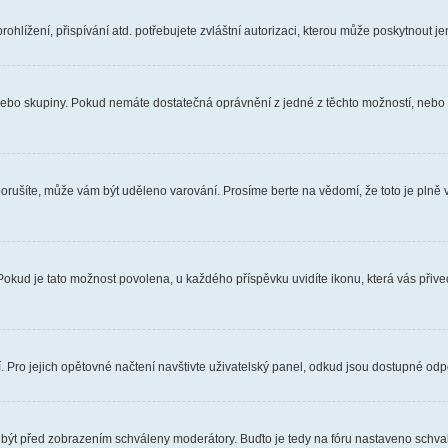
hlížení, přispívání atd. potřebujete zvláštní autorizaci, kterou může poskytnout jen
, nebo skupiny. Pokud nemáte dostatečná oprávnění z jedné z těchto možností, nebo n
e porušíte, může vám být uděleno varování. Prosíme berte na vědomí, že toto je pl
 Pokud je tato možnost povolena, u každého příspěvku uvidíte ikonu, která vás přiv
Pro jejich opětovné načtení navštivte uživatelský panel, odkud jsou dostupné odpo
 být před zobrazením schváleny moderátory. Buďto je tedy na fóru nastaveno schvalo