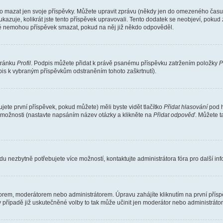
o mazat jen svoje příspěvky. Můžete upravit zprávu (někdy jen do omezeného času p
 ukazuje, kolikrát jste tento příspěvek upravovali. Tento dodatek se neobjeví, pok
telé nemohou příspěvek smazat, pokud na něj již někdo odpověděl.
stránku
Profil
. Podpis můžete přidat k právě psanému příspěvku zatržením položky
P
dpis k vybraným příspěvkům odstraněním tohoto zaškrtnutí).
ete první příspěvek, pokud můžete) měli byste vidět tlačítko
Přidat hlasování
pod h
ě možnosti (nastavte napsáním název otázky a klikněte na
Přidat odpověď
. Můžete 
u nezbytně potřebujete více možností, kontaktujte administrátora fóra pro další in
orem, moderátorem nebo administrátorem. Úpravu zahájíte kliknutím na první příspě
případě již uskutečněné volby to tak může učinit jen moderátor nebo administrátor