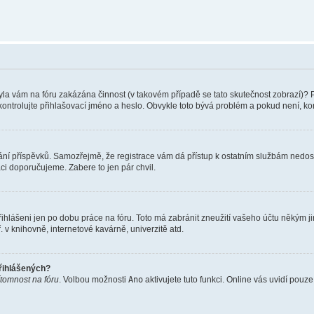
 Byla vám na fóru zakázána činnost (v takovém případě se tato skutečnost zobrazí)? 
vu zkontrolujte přihlašovací jméno a heslo. Obvykle toto bývá problém a pokud není, 
vkládání příspěvků. Samozřejmě, že registrace vám dá přístup k ostatním službám ne
aci doporučujeme. Zabere to jen pár chvil.
řihlášeni jen po dobu práce na fóru. Toto má zabránit zneužití vašeho účtu někým jiný
v knihovně, internetové kavárně, univerzitě atd.
přihlášených?
ítomnost na fóru
. Volbou možnosti
Ano
aktivujete tuto funkci. Online vás uvidí pouz