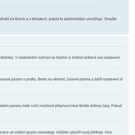
íspěvků na fórech a v tématech, pokud to administrátor umožňuje. Smažte
i stránky). V následném rozhraní je možné si změnit veškerá svá nastavení.
časové pásmo v profilu. Berte na vědomí, časové pásma a další nastavení si
ivatelském panelu máte ruční možnost přepnout mezi těmito dvěma časy. Pokud
lizace ve vašem jazyce neexistuje, můžete vytvořit nový překlad. Více