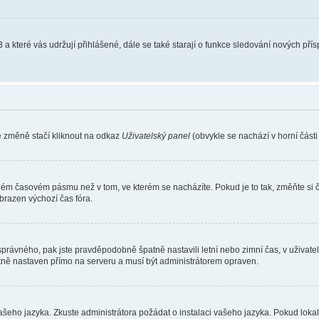
 a které vás udržují přihlášené, dále se také starají o funkce sledování nových př
e změně stačí kliknout na odkaz
Uživatelský panel
(obvykle se nachází v horní část
iném časovém pásmu než v tom, ve kterém se nacházíte. Pokud je to tak, změňte si 
brazen výchozí čas fóra.
toho správného, pak jste pravděpodobně špatně nastavili letní nebo zimní čas, v už
ě nastaven přímo na serveru a musí být administrátorem opraven.
vašeho jazyka. Zkuste administrátora požádat o instalaci vašeho jazyka. Pokud loka