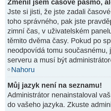
Změnil jsem časové pásmo, ale
Jste si jisti, že jste zadali časo
toho správného, pak jste pravdě
zimní čas, v uživatelském pane
těmito dvěma časy. Pokud po s
neodpovídá tomu současnému, j
serveru a musí být administráto
Nahoru
Můj jazyk není na seznamu!
Administrátor nenainstaloval vaši
do vašeho jazyka. Zkuste admini