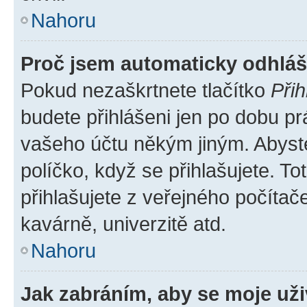
Nahoru
Proč jsem automaticky odhlá
Pokud nezaškrtnete tlačítko
Přih
budete přihlášeni jen po dobu pr
vašeho účtu někým jiným. Abyste 
políčko, když se přihlašujete. 
přihlašujete z veřejného počítač
kavárně, univerzitě atd.
Nahoru
Jak zabráním, aby se moje už