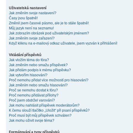
Uživatelská nastavení
Jak změním svoje nastavení?
Časy jsou špatně!
Změnil jsem časové pásmo, ale je to stále špatně!
Můj jazyk není na seznamu!
Jak zobrazím obrázek pod uživatelským jménem?
Jak změním svoje zařazení?
Když kliknu na e-mailový odkaz uživatele, jsem vyzván k přihlášení!
Vkládání příspěvků
Jak vložím téma do fóra?
Jak změním nebo smažu příspěvek?
Jak přidám podpis k mému příspěvku?
Jak vytvořím hlasování?
Proč nemohu přidat více možností pro hlasování?
Jak změním nebo smažu hlasování?
Proč se nemohu dostat k fóru?
Proč nemohu přidávat přílohy?
Proč jsem obdržel varování?
Jak mohu nahlásit příspěvek moderátorům?
K čemu slouží tlačítko „Uložit“ při psaní příspěvků?
Proč musí být můj příspěvek schválen?
Jak mohu oživit svoje téma?
Formátování a typy příspěvků