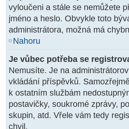
vyloučeni a stále se nemůžete při
jméno a heslo. Obvykle toto býv
administrátora, možná má chybn
Nahoru
Je vůbec potřeba se registrov
Nemusíte. Je na administrátorovi 
vkládání příspěvků. Samozřejmě,
k ostatním službám nedostupný
postavičky, soukromé zprávy, pos
skupin, atd. Vřele vám tedy regi
chvil.