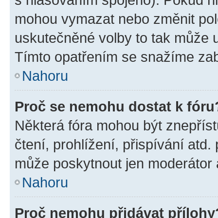
mohou vymazat nebo změnit polož
uskutečněné volby to tak může uč
Tímto opatřením se snažíme zabr
Nahoru
Proč se nemohu dostat k fóru
Některá fóra mohou být znepříst
čtení, prohlížení, přispívání atd.
může poskytnout jen moderátor a 
Nahoru
Proč nemohu přidávat přílohy