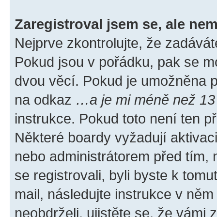
Zaregistroval jsem se, ale nem
Nejprve zkontrolujte, že zadávát
Pokud jsou v pořádku, pak se mo
dvou věcí. Pokud je umožněna pod
na odkaz
…a je mi méně než 13 
instrukce. Pokud toto není ten p
Některé boardy vyžadují aktivac
nebo administrátorem před tím, n
se registrovali, byli byste k tom
mail, následujte instrukce v něm
neobdrželi, ujistěte se, že vámi