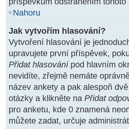
příspěvkům odstraněním tohoto z
Nahoru
Jak vytvořím hlasování?
Vytvoření hlasování je jednoduc
upravujete první příspěvek, poku
Přidat hlasování
pod hlavním okn
nevidíte, zřejmě nemáte oprávněn
název ankety a pak alespoň dvě
otázky a klikněte na
Přidat odpo
pro anketu, kde 0 znamená neom
můžete zadat, určuje administrá