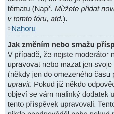
tématu (Např.
Můžete přidat nov
v tomto fóru, atd.
).
Nahoru
Jak změním nebo smažu přís
V případě, že nejste moderátor 
upravovat nebo mazat jen svoje 
(někdy jen do omezeného času po
upravit
. Pokud již někdo odpověd
objeví se vám malinký dodatek u 
tento příspěvek upravovali. Ten
nikdo neodpověděl nebo pokud mo