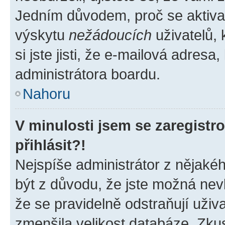
Jedním důvodem, proč se aktiva
výskytu
nežádoucích
uživatelů, 
si jste jisti, že e-mailová adresa,
administrátora boardu.
Nahoru
V minulosti jsem se zaregist
přihlásit?!
Nejspíše administrátor z nějaké
být z důvodu, že jste možná nevl
že se pravidelně odstraňují uživa
zmenšila velikost databáze. Zkus