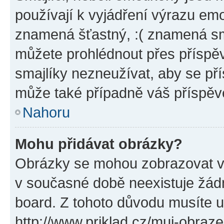
používají k vyjádření výrazu emo
znamená šťastný, :( znamená sm
můžete prohlédnout přes příspěv
smajlíky nezneužívat, aby se př
může také případně váš příspěv
Nahoru
Mohu přidávat obrázky?
Obrázky se mohou zobrazovat ve
v současné době neexistuje žád
board. Z tohoto důvodu musíte u
http://www.priklad.cz/muj-obraz