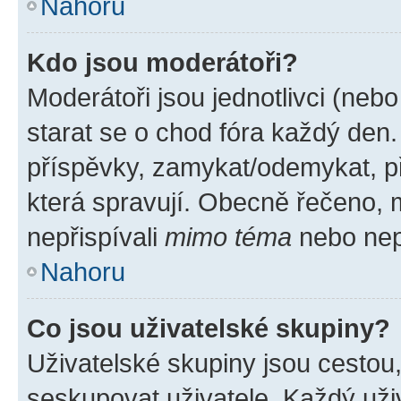
Nahoru
Kdo jsou moderátoři?
Moderátoři jsou jednotlivci (nebo 
starat se o chod fóra každý den
příspěvky, zamykat/odemykat, p
která spravují. Obecně řečeno, m
nepřispívali
mimo téma
nebo nepř
Nahoru
Co jsou uživatelské skupiny?
Uživatelské skupiny jsou cestou
seskupovat uživatele. Každý uživ