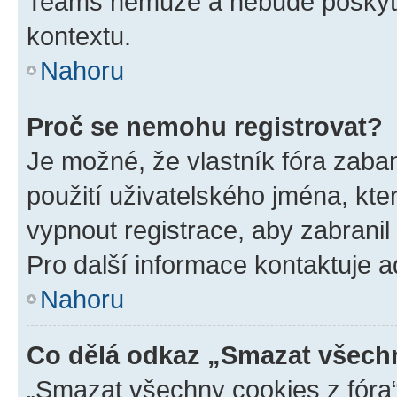
Teams nemůže a nebude poskyto
kontextu.
Nahoru
Proč se nemohu registrovat?
Je možné, že vlastník fóra zaba
použití uživatelského jména, které
vypnout registrace, aby zabrani
Pro další informace kontaktuje ad
Nahoru
Co dělá odkaz „Smazat všechn
„Smazat všechny cookies z fóra“