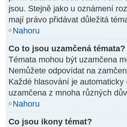
jsou. Stejně jako u oznámení rozh
mají právo přidávat důležitá tém
Nahoru
Co to jsou uzamčená témata?
Témata mohou být uzamčena mo
Nemůžete odpovídat na zamčená 
Každé hlasování je automatick
uzamčena z mnoha různých dův
Nahoru
Co jsou ikony témat?