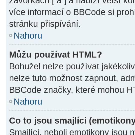
závorkách [ a ] a nabízí větší ko
více informací o BBCode si proh
stránku přispívání.
Nahoru
Můžu používat HTML?
Bohužel nelze používat jakékoli
nelze tuto možnost zapnout, adm
BBCode značky, které mohou HT
Nahoru
Co to jsou smajlíci (emotikon
Smajlíci, neboli emotikony jsou 