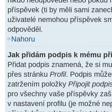
příspěvek (ti by měli sami zanec
uživatelé nemohou příspěvek sma
odpověděl.
Nahoru
Jak přidám podpis k mému př
Přidat podpis znamená, že si mus
přes stránku
Profil
. Podpis může
zatržením položky
Připojit podpi
pro všechny vaše příspěvky zašk
v nastavení profilu (je možné n