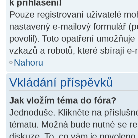
k přihlášení!
Pouze registrovaní uživatelé moh
nastavený e-mailový formulář (p
povolil). Toto opatření umožňuj
vzkazů a robotů, které sbírají e
Nahoru
Vkládání příspěvků
Jak vložím téma do fóra?
Jednoduše. Klikněte na příslušn
tématu. Možná bude nutné se reg
diskuze. To, co vám je povoleno