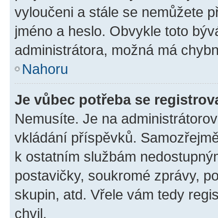
vyloučeni a stále se nemůžete při
jméno a heslo. Obvykle toto býv
administrátora, možná má chybn
Nahoru
Je vůbec potřeba se registrov
Nemusíte. Je na administrátorovi 
vkládání příspěvků. Samozřejmě,
k ostatním službám nedostupný
postavičky, soukromé zprávy, pos
skupin, atd. Vřele vám tedy regi
chvil.