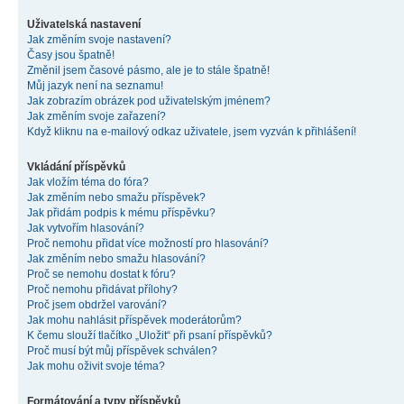
Uživatelská nastavení
Jak změním svoje nastavení?
Časy jsou špatně!
Změnil jsem časové pásmo, ale je to stále špatně!
Můj jazyk není na seznamu!
Jak zobrazím obrázek pod uživatelským jménem?
Jak změním svoje zařazení?
Když kliknu na e-mailový odkaz uživatele, jsem vyzván k přihlášení!
Vkládání příspěvků
Jak vložím téma do fóra?
Jak změním nebo smažu příspěvek?
Jak přidám podpis k mému příspěvku?
Jak vytvořím hlasování?
Proč nemohu přidat více možností pro hlasování?
Jak změním nebo smažu hlasování?
Proč se nemohu dostat k fóru?
Proč nemohu přidávat přílohy?
Proč jsem obdržel varování?
Jak mohu nahlásit příspěvek moderátorům?
K čemu slouží tlačítko „Uložit“ při psaní příspěvků?
Proč musí být můj příspěvek schválen?
Jak mohu oživit svoje téma?
Formátování a typy příspěvků