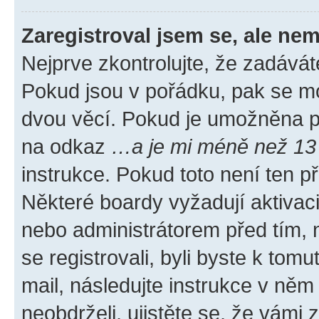
Zaregistroval jsem se, ale nem
Nejprve zkontrolujte, že zadávát
Pokud jsou v pořádku, pak se mo
dvou věcí. Pokud je umožněna pod
na odkaz
…a je mi méně než 13 
instrukce. Pokud toto není ten p
Některé boardy vyžadují aktivac
nebo administrátorem před tím, n
se registrovali, byli byste k tom
mail, následujte instrukce v něm
neobdrželi, ujistěte se, že vámi