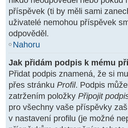
příspěvek (ti by měli sami zanec
uživatelé nemohou příspěvek sma
odpověděl.
Nahoru
Jak přidám podpis k mému př
Přidat podpis znamená, že si mus
přes stránku
Profil
. Podpis může
zatržením položky
Připojit podpi
pro všechny vaše příspěvky zašk
v nastavení profilu (je možné n