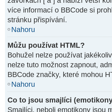
závorkách [ a ] a nabízí větší ko
více informací o BBCode si proh
stránku přispívání.
Nahoru
Můžu používat HTML?
Bohužel nelze používat jakékoli
nelze tuto možnost zapnout, adm
BBCode značky, které mohou HT
Nahoru
Co to jsou smajlíci (emotikon
Smajlíci, neboli emotikony jsou 