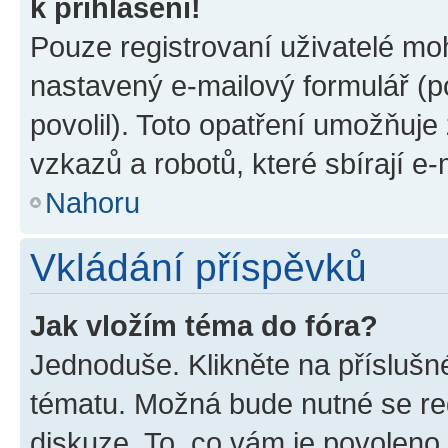
k přihlášení!
Pouze registrovaní uživatelé moh
nastavený e-mailový formulář (p
povolil). Toto opatření umožňuj
vzkazů a robotů, které sbírají e
Nahoru
Vkládání příspěvků
Jak vložím téma do fóra?
Jednoduše. Klikněte na příslušn
tématu. Možná bude nutné se reg
diskuze. To, co vám je povoleno