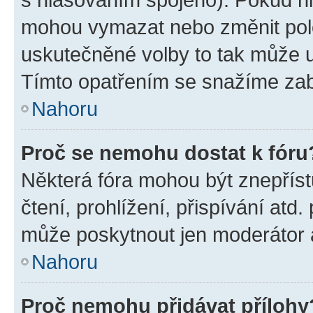
mohou vymazat nebo změnit polož
uskutečněné volby to tak může uč
Tímto opatřením se snažíme zabr
Nahoru
Proč se nemohu dostat k fóru
Některá fóra mohou být znepříst
čtení, prohlížení, přispívání atd.
může poskytnout jen moderátor a 
Nahoru
Proč nemohu přidávat přílohy