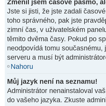
Změnil jsem časové pásmo, ale
Jste si jisti, že jste zadali časo
toho správného, pak jste pravdě
zimní čas, v uživatelském pane
těmito dvěma časy. Pokud po s
neodpovídá tomu současnému, j
serveru a musí být administráto
Nahoru
Můj jazyk není na seznamu!
Administrátor nenainstaloval vaši
do vašeho jazyka. Zkuste admini