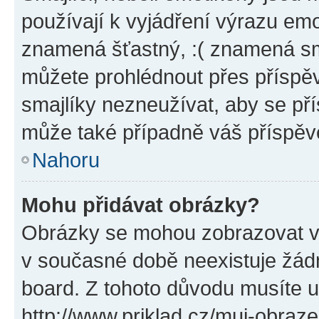
používají k vyjádření výrazu emo
znamená šťastný, :( znamená sm
můžete prohlédnout přes příspěv
smajlíky nezneužívat, aby se př
může také případně váš příspěv
Nahoru
Mohu přidávat obrázky?
Obrázky se mohou zobrazovat ve
v současné době neexistuje žád
board. Z tohoto důvodu musíte u
http://www.priklad.cz/muj-obraz