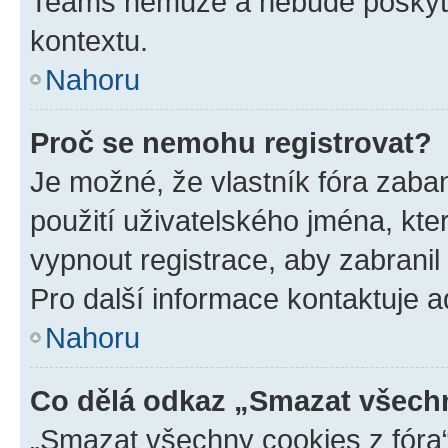
Teams nemůže a nebude poskyto
kontextu.
Nahoru
Proč se nemohu registrovat?
Je možné, že vlastník fóra zaba
použití uživatelského jména, které
vypnout registrace, aby zabrani
Pro další informace kontaktuje ad
Nahoru
Co dělá odkaz „Smazat všechn
„Smazat všechny cookies z fóra“