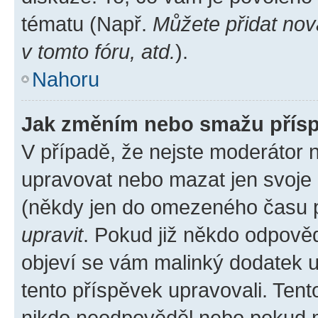
tématu (Např.
Můžete přidat nov
v tomto fóru, atd.
).
Nahoru
Jak změním nebo smažu přís
V případě, že nejste moderátor 
upravovat nebo mazat jen svoje 
(někdy jen do omezeného času po
upravit
. Pokud již někdo odpověd
objeví se vám malinký dodatek u 
tento příspěvek upravovali. Ten
nikdo neodpověděl nebo pokud mo