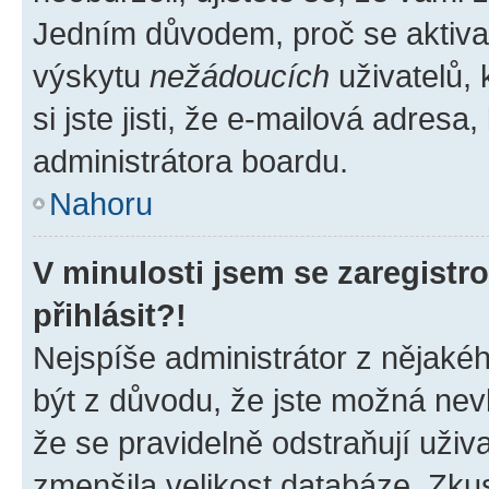
Jedním důvodem, proč se aktiva
výskytu
nežádoucích
uživatelů, 
si jste jisti, že e-mailová adresa,
administrátora boardu.
Nahoru
V minulosti jsem se zaregist
přihlásit?!
Nejspíše administrátor z nějaké
být z důvodu, že jste možná nevl
že se pravidelně odstraňují uživa
zmenšila velikost databáze. Zkus