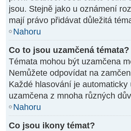
jsou. Stejně jako u oznámení rozh
mají právo přidávat důležitá tém
Nahoru
Co to jsou uzamčená témata?
Témata mohou být uzamčena mo
Nemůžete odpovídat na zamčená 
Každé hlasování je automatick
uzamčena z mnoha různých dův
Nahoru
Co jsou ikony témat?