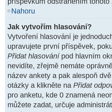
příspěvkům odstraněním tohoto z
Nahoru
Jak vytvořím hlasování?
Vytvoření hlasování je jednoduc
upravujete první příspěvek, poku
Přidat hlasování
pod hlavním okn
nevidíte, zřejmě nemáte oprávněn
název ankety a pak alespoň dvě
otázky a klikněte na
Přidat odpo
pro anketu, kde 0 znamená neom
můžete zadat, určuje administrá