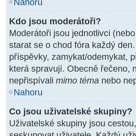
Nahoru
Kdo jsou moderátoři?
Moderátoři jsou jednotlivci (nebo 
starat se o chod fóra každý den
příspěvky, zamykat/odemykat, p
která spravují. Obecně řečeno, m
nepřispívali
mimo téma
nebo nepř
Nahoru
Co jsou uživatelské skupiny?
Uživatelské skupiny jsou cestou
seskupovat uživatele. Každý uživ