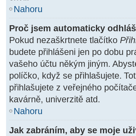
Nahoru
Proč jsem automaticky odhlá
Pokud nezaškrtnete tlačítko
Přih
budete přihlášeni jen po dobu pr
vašeho účtu někým jiným. Abyste 
políčko, když se přihlašujete. 
přihlašujete z veřejného počítač
kavárně, univerzitě atd.
Nahoru
Jak zabráním, aby se moje už