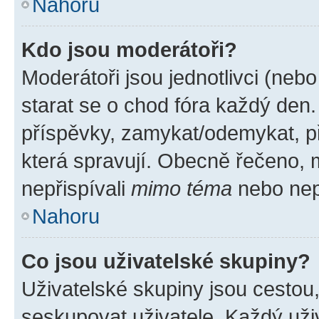
Nahoru
Kdo jsou moderátoři?
Moderátoři jsou jednotlivci (nebo 
starat se o chod fóra každý den
příspěvky, zamykat/odemykat, p
která spravují. Obecně řečeno, m
nepřispívali
mimo téma
nebo nepř
Nahoru
Co jsou uživatelské skupiny?
Uživatelské skupiny jsou cestou
seskupovat uživatele. Každý uživ