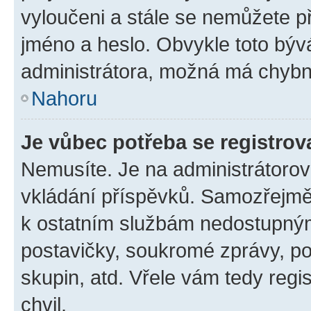
vyloučeni a stále se nemůžete při
jméno a heslo. Obvykle toto býv
administrátora, možná má chybn
Nahoru
Je vůbec potřeba se registrov
Nemusíte. Je na administrátorovi 
vkládání příspěvků. Samozřejmě,
k ostatním službám nedostupný
postavičky, soukromé zprávy, pos
skupin, atd. Vřele vám tedy regi
chvil.