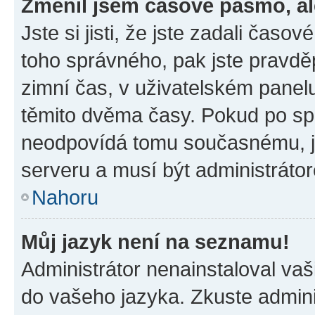
Změnil jsem časové pásmo, ale
Jste si jisti, že jste zadali časo
toho správného, pak jste pravdě
zimní čas, v uživatelském pane
těmito dvěma časy. Pokud po s
neodpovídá tomu současnému, j
serveru a musí být administráto
Nahoru
Můj jazyk není na seznamu!
Administrátor nenainstaloval vaši
do vašeho jazyka. Zkuste admini