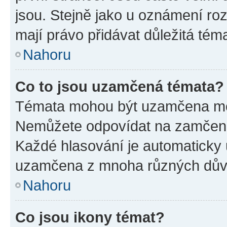
jsou. Stejně jako u oznámení rozh
mají právo přidávat důležitá tém
Nahoru
Co to jsou uzamčená témata?
Témata mohou být uzamčena mo
Nemůžete odpovídat na zamčená 
Každé hlasování je automatick
uzamčena z mnoha různých dův
Nahoru
Co jsou ikony témat?