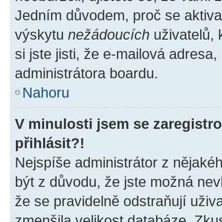
Jedním důvodem, proč se aktiva
výskytu
nežádoucích
uživatelů, 
si jste jisti, že e-mailová adresa,
administrátora boardu.
Nahoru
V minulosti jsem se zaregist
přihlásit?!
Nejspíše administrátor z nějaké
být z důvodu, že jste možná nevl
že se pravidelně odstraňují uživa
zmenšila velikost databáze. Zkus