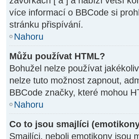
závorkách [ a ] a nabízí větší ko
více informací o BBCode si proh
stránku přispívání.
Nahoru
Můžu používat HTML?
Bohužel nelze používat jakékoli
nelze tuto možnost zapnout, adm
BBCode značky, které mohou HT
Nahoru
Co to jsou smajlíci (emotikon
Smajlíci, neboli emotikony jsou 