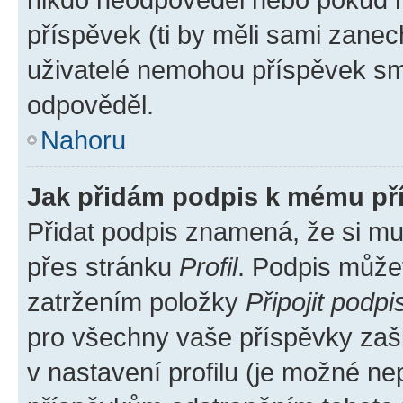
příspěvek (ti by měli sami zanec
uživatelé nemohou příspěvek sma
odpověděl.
Nahoru
Jak přidám podpis k mému př
Přidat podpis znamená, že si mus
přes stránku
Profil
. Podpis může
zatržením položky
Připojit podpi
pro všechny vaše příspěvky zašk
v nastavení profilu (je možné n