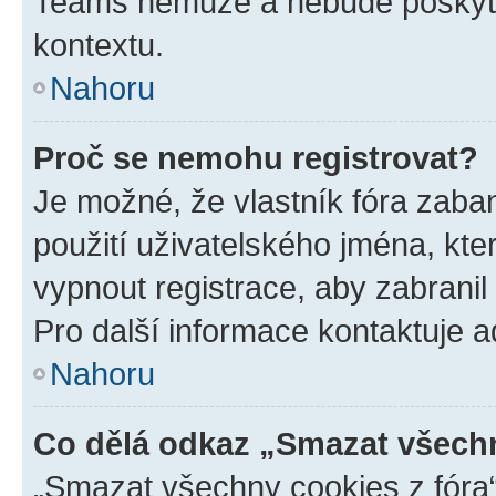
Teams nemůže a nebude poskyto
kontextu.
Nahoru
Proč se nemohu registrovat?
Je možné, že vlastník fóra zaba
použití uživatelského jména, které
vypnout registrace, aby zabrani
Pro další informace kontaktuje ad
Nahoru
Co dělá odkaz „Smazat všechn
„Smazat všechny cookies z fóra“