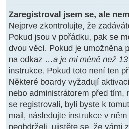
Zaregistroval jsem se, ale nem
Nejprve zkontrolujte, že zadávát
Pokud jsou v pořádku, pak se mo
dvou věcí. Pokud je umožněna pod
na odkaz
…a je mi méně než 13 
instrukce. Pokud toto není ten p
Některé boardy vyžadují aktivac
nebo administrátorem před tím, n
se registrovali, byli byste k tom
mail, následujte instrukce v něm
neobdrželi, ujistěte se, že vámi