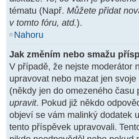
tématu (Např.
Můžete přidat nov
v tomto fóru, atd.
).
Nahoru
Jak změním nebo smažu přís
V případě, že nejste moderátor 
upravovat nebo mazat jen svoje 
(někdy jen do omezeného času po
upravit
. Pokud již někdo odpověd
objeví se vám malinký dodatek u 
tento příspěvek upravovali. Ten
nikdo neodpověděl nebo pokud mo