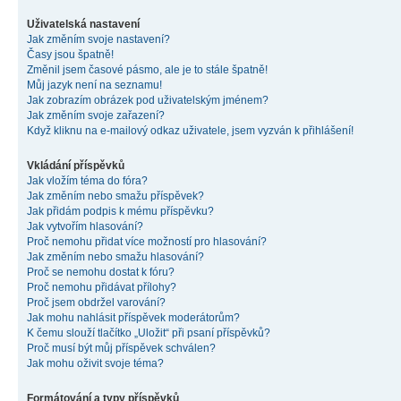
Uživatelská nastavení
Jak změním svoje nastavení?
Časy jsou špatně!
Změnil jsem časové pásmo, ale je to stále špatně!
Můj jazyk není na seznamu!
Jak zobrazím obrázek pod uživatelským jménem?
Jak změním svoje zařazení?
Když kliknu na e-mailový odkaz uživatele, jsem vyzván k přihlášení!
Vkládání příspěvků
Jak vložím téma do fóra?
Jak změním nebo smažu příspěvek?
Jak přidám podpis k mému příspěvku?
Jak vytvořím hlasování?
Proč nemohu přidat více možností pro hlasování?
Jak změním nebo smažu hlasování?
Proč se nemohu dostat k fóru?
Proč nemohu přidávat přílohy?
Proč jsem obdržel varování?
Jak mohu nahlásit příspěvek moderátorům?
K čemu slouží tlačítko „Uložit“ při psaní příspěvků?
Proč musí být můj příspěvek schválen?
Jak mohu oživit svoje téma?
Formátování a typy příspěvků