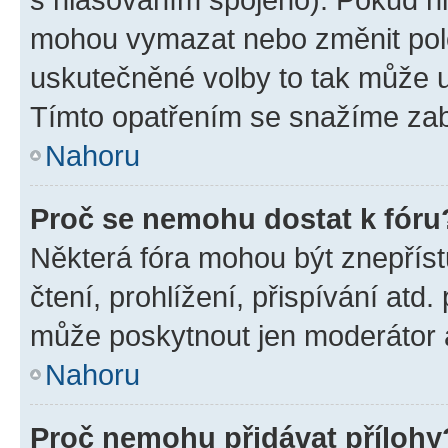
mohou vymazat nebo změnit polož
uskutečněné volby to tak může uč
Tímto opatřením se snažíme zabr
Nahoru
Proč se nemohu dostat k fóru
Některá fóra mohou být znepříst
čtení, prohlížení, přispívání atd.
může poskytnout jen moderátor a 
Nahoru
Proč nemohu přidávat přílohy