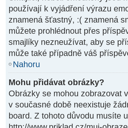
používají k vyjádření výrazu emo
znamená šťastný, :( znamená sm
můžete prohlédnout přes příspěv
smajlíky nezneužívat, aby se př
může také případně váš příspěv
Nahoru
Mohu přidávat obrázky?
Obrázky se mohou zobrazovat ve
v současné době neexistuje žád
board. Z tohoto důvodu musíte u
http://www.priklad.cz/muj-obraz