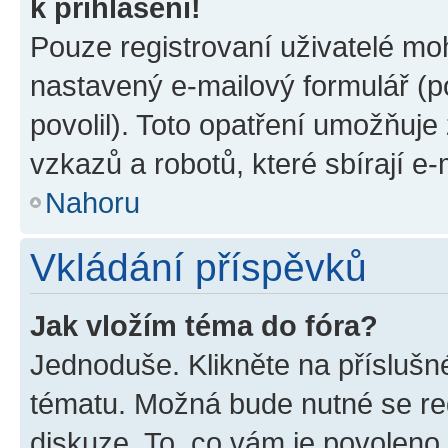
k přihlášení!
Pouze registrovaní uživatelé moh
nastavený e-mailový formulář (p
povolil). Toto opatření umožňuj
vzkazů a robotů, které sbírají e
Nahoru
Vkládání příspěvků
Jak vložím téma do fóra?
Jednoduše. Klikněte na příslušn
tématu. Možná bude nutné se reg
diskuze. To, co vám je povoleno