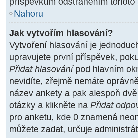
příspěvkům odstraněním tohoto z
Nahoru
Jak vytvořím hlasování?
Vytvoření hlasování je jednoduc
upravujete první příspěvek, poku
Přidat hlasování
pod hlavním okn
nevidíte, zřejmě nemáte oprávněn
název ankety a pak alespoň dvě
otázky a klikněte na
Přidat odpo
pro anketu, kde 0 znamená neom
můžete zadat, určuje administrá