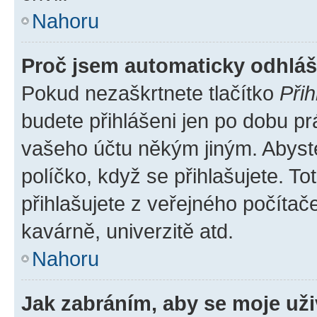
Nahoru
Proč jsem automaticky odhlá
Pokud nezaškrtnete tlačítko
Přih
budete přihlášeni jen po dobu pr
vašeho účtu někým jiným. Abyste 
políčko, když se přihlašujete. 
přihlašujete z veřejného počítač
kavárně, univerzitě atd.
Nahoru
Jak zabráním, aby se moje už