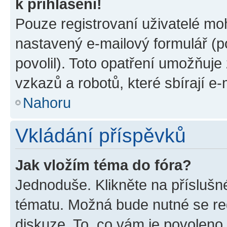
k přihlášení!
Pouze registrovaní uživatelé moh
nastavený e-mailový formulář (p
povolil). Toto opatření umožňuj
vzkazů a robotů, které sbírají e
Nahoru
Vkládání příspěvků
Jak vložím téma do fóra?
Jednoduše. Klikněte na příslušn
tématu. Možná bude nutné se reg
diskuze. To, co vám je povoleno