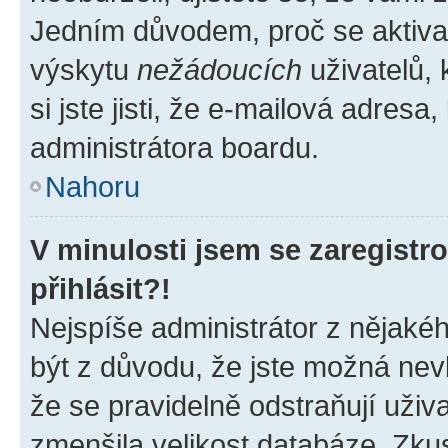
Jedním důvodem, proč se aktiva
výskytu
nežádoucích
uživatelů, 
si jste jisti, že e-mailová adresa,
administrátora boardu.
Nahoru
V minulosti jsem se zaregist
přihlásit?!
Nejspíše administrátor z nějaké
být z důvodu, že jste možná nevl
že se pravidelně odstraňují uživa
zmenšila velikost databáze. Zkus