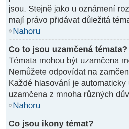
jsou. Stejně jako u oznámení rozh
mají právo přidávat důležitá tém
Nahoru
Co to jsou uzamčená témata?
Témata mohou být uzamčena mo
Nemůžete odpovídat na zamčená 
Každé hlasování je automatick
uzamčena z mnoha různých dův
Nahoru
Co jsou ikony témat?