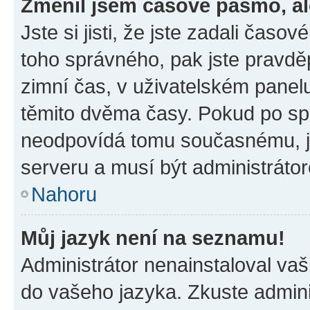
Změnil jsem časové pásmo, ale
Jste si jisti, že jste zadali časo
toho správného, pak jste pravdě
zimní čas, v uživatelském pane
těmito dvěma časy. Pokud po s
neodpovídá tomu současnému, j
serveru a musí být administráto
Nahoru
Můj jazyk není na seznamu!
Administrátor nenainstaloval vaši
do vašeho jazyka. Zkuste admini