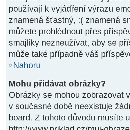
používají k vyjádření výrazu emo
znamená šťastný, :( znamená sm
můžete prohlédnout přes příspěv
smajlíky nezneužívat, aby se př
může také případně váš příspěv
Nahoru
Mohu přidávat obrázky?
Obrázky se mohou zobrazovat ve
v současné době neexistuje žád
board. Z tohoto důvodu musíte u
http://www.priklad.cz/muj-obraz