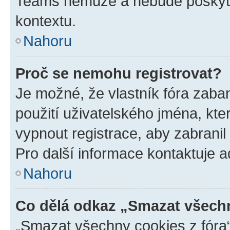
Teams nemůže a nebude poskyto
kontextu.
Nahoru
Proč se nemohu registrovat?
Je možné, že vlastník fóra zaba
použití uživatelského jména, které
vypnout registrace, aby zabrani
Pro další informace kontaktuje ad
Nahoru
Co dělá odkaz „Smazat všechn
„Smazat všechny cookies z fóra“