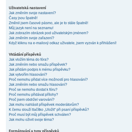
Uživatelská nastavení
Jak změním svoje nastavení?
Časy jsou špatně!
Změnil jsem časové pásmo, ale je to stále špatně!
Můj jazyk není na seznamu!
Jak zobrazím obrázek pod uživatelským jménem?
Jak změním svoje zařazení?
Když kliknu na e-mailový odkaz uživatele, jsem vyzván k přihlášení!
Vkládání příspěvků
Jak vložím téma do fóra?
Jak změním nebo smažu příspěvek?
Jak přidám podpis k mému příspěvku?
Jak vytvořím hlasování?
Proč nemohu přidat více možností pro hlasování?
Jak změním nebo smažu hlasování?
Proč se nemohu dostat k fóru?
Proč nemohu přidávat přílohy?
Proč jsem obdržel varování?
Jak mohu nahlásit příspěvek moderátorům?
K čemu slouží tlačítko „Uložit“ při psaní příspěvků?
Proč musí být můj příspěvek schválen?
Jak mohu oživit svoje téma?
Formátování a typy příspěvků