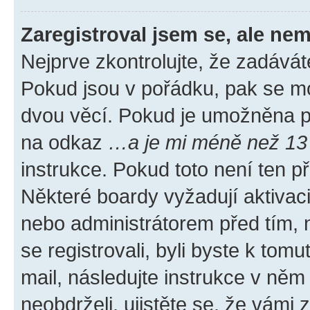
Zaregistroval jsem se, ale nem
Nejprve zkontrolujte, že zadávát
Pokud jsou v pořádku, pak se mo
dvou věcí. Pokud je umožněna pod
na odkaz
…a je mi méně než 13 
instrukce. Pokud toto není ten p
Některé boardy vyžadují aktivac
nebo administrátorem před tím, n
se registrovali, byli byste k tom
mail, následujte instrukce v něm
neobdrželi, ujistěte se, že vámi