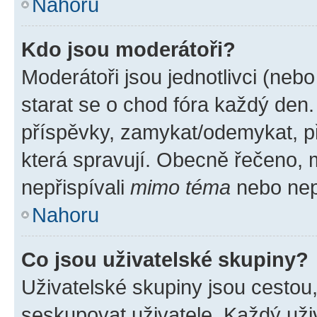
Nahoru
Kdo jsou moderátoři?
Moderátoři jsou jednotlivci (nebo 
starat se o chod fóra každý den
příspěvky, zamykat/odemykat, p
která spravují. Obecně řečeno, m
nepřispívali
mimo téma
nebo nepř
Nahoru
Co jsou uživatelské skupiny?
Uživatelské skupiny jsou cestou
seskupovat uživatele. Každý uživ