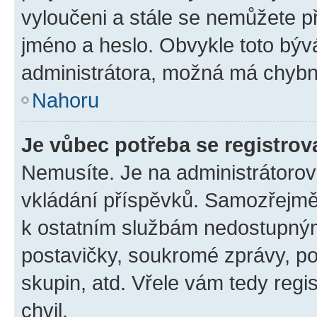
vyloučeni a stále se nemůžete při
jméno a heslo. Obvykle toto býv
administrátora, možná má chybn
Nahoru
Je vůbec potřeba se registrov
Nemusíte. Je na administrátorovi 
vkládání příspěvků. Samozřejmě,
k ostatním službám nedostupný
postavičky, soukromé zprávy, pos
skupin, atd. Vřele vám tedy regi
chvil.