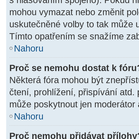
mohou vymazat nebo změnit polož
uskutečněné volby to tak může uč
Tímto opatřením se snažíme zabr
Nahoru
Proč se nemohu dostat k fóru
Některá fóra mohou být znepříst
čtení, prohlížení, přispívání atd.
může poskytnout jen moderátor a 
Nahoru
Proč nemohu přidávat přílohy