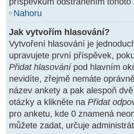
příspěvkům odstraněním tohoto z
Nahoru
Jak vytvořím hlasování?
Vytvoření hlasování je jednoduc
upravujete první příspěvek, poku
Přidat hlasování
pod hlavním okn
nevidíte, zřejmě nemáte oprávněn
název ankety a pak alespoň dvě
otázky a klikněte na
Přidat odpo
pro anketu, kde 0 znamená neom
můžete zadat, určuje administrá