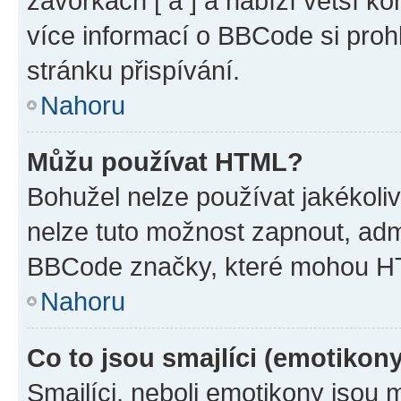
závorkách [ a ] a nabízí větší ko
více informací o BBCode si proh
stránku přispívání.
Nahoru
Můžu používat HTML?
Bohužel nelze používat jakékoli
nelze tuto možnost zapnout, adm
BBCode značky, které mohou HT
Nahoru
Co to jsou smajlíci (emotikon
Smajlíci, neboli emotikony jsou 