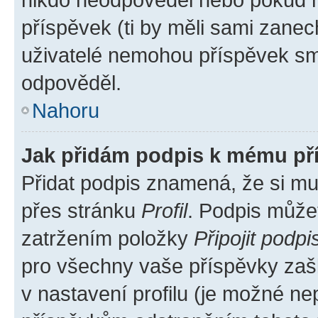
příspěvek (ti by měli sami zanec
uživatelé nemohou příspěvek sma
odpověděl.
Nahoru
Jak přidám podpis k mému př
Přidat podpis znamená, že si mus
přes stránku
Profil
. Podpis může
zatržením položky
Připojit podpi
pro všechny vaše příspěvky zašk
v nastavení profilu (je možné n