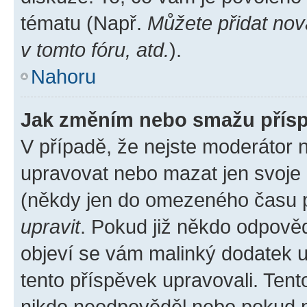
tématu (Např.
Můžete přidat nov
v tomto fóru, atd.
).
Nahoru
Jak změním nebo smažu přís
V případě, že nejste moderátor 
upravovat nebo mazat jen svoje 
(někdy jen do omezeného času po
upravit
. Pokud již někdo odpověd
objeví se vám malinký dodatek u 
tento příspěvek upravovali. Ten
nikdo neodpověděl nebo pokud mo