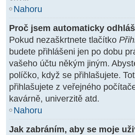
Nahoru
Proč jsem automaticky odhlá
Pokud nezaškrtnete tlačítko
Přih
budete přihlášeni jen po dobu pr
vašeho účtu někým jiným. Abyste 
políčko, když se přihlašujete. 
přihlašujete z veřejného počítač
kavárně, univerzitě atd.
Nahoru
Jak zabráním, aby se moje už