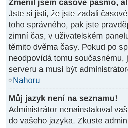
Změnil jsem časové pásmo, ale
Jste si jisti, že jste zadali časo
toho správného, pak jste pravdě
zimní čas, v uživatelském pane
těmito dvěma časy. Pokud po s
neodpovídá tomu současnému, j
serveru a musí být administráto
Nahoru
Můj jazyk není na seznamu!
Administrátor nenainstaloval vaši
do vašeho jazyka. Zkuste admini