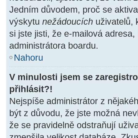
Jedním důvodem, proč se aktiva
výskytu
nežádoucích
uživatelů, 
si jste jisti, že e-mailová adresa,
administrátora boardu.
Nahoru
V minulosti jsem se zaregist
přihlásit?!
Nejspíše administrátor z nějaké
být z důvodu, že jste možná nevl
že se pravidelně odstraňují uživa
zmenšila velikost databáze. Zkus