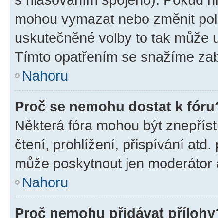
mohou vymazat nebo změnit polož
uskutečněné volby to tak může uč
Tímto opatřením se snažíme zabr
Nahoru
Proč se nemohu dostat k fóru
Některá fóra mohou být znepříst
čtení, prohlížení, přispívání atd.
může poskytnout jen moderátor a 
Nahoru
Proč nemohu přidávat přílohy