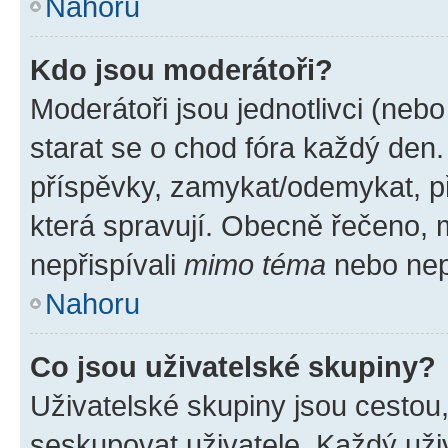
Nahoru
Kdo jsou moderátoři?
Moderátoři jsou jednotlivci (nebo 
starat se o chod fóra každý den
příspěvky, zamykat/odemykat, p
která spravují. Obecně řečeno, m
nepřispívali
mimo téma
nebo nepř
Nahoru
Co jsou uživatelské skupiny?
Uživatelské skupiny jsou cestou
seskupovat uživatele. Každý uživ