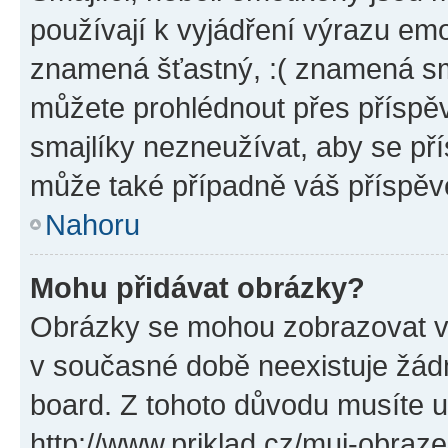
používají k vyjádření výrazu emo
znamená šťastný, :( znamená sm
můžete prohlédnout přes příspěv
smajlíky nezneužívat, aby se př
může také případně váš příspěv
Nahoru
Mohu přidávat obrázky?
Obrázky se mohou zobrazovat ve
v současné době neexistuje žád
board. Z tohoto důvodu musíte u
http://www.priklad.cz/muj-obraz