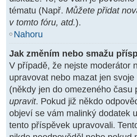
tématu (Např.
Můžete přidat nov
v tomto fóru, atd.
).
Nahoru
Jak změním nebo smažu přís
V případě, že nejste moderátor 
upravovat nebo mazat jen svoje 
(někdy jen do omezeného času po
upravit
. Pokud již někdo odpověd
objeví se vám malinký dodatek u 
tento příspěvek upravovali. Ten
nikdo neodpověděl nebo pokud mo