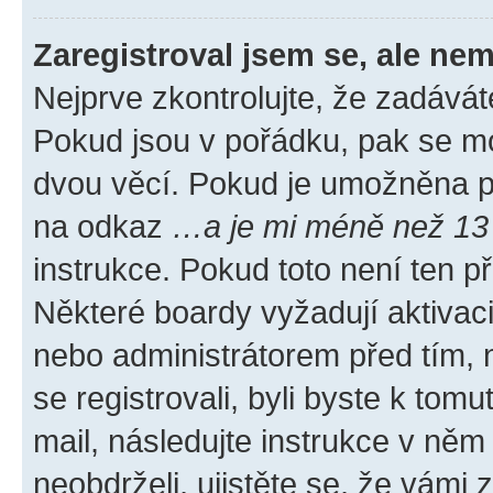
Zaregistroval jsem se, ale nem
Nejprve zkontrolujte, že zadávát
Pokud jsou v pořádku, pak se mo
dvou věcí. Pokud je umožněna pod
na odkaz
…a je mi méně než 13 
instrukce. Pokud toto není ten p
Některé boardy vyžadují aktivac
nebo administrátorem před tím, n
se registrovali, byli byste k tom
mail, následujte instrukce v něm
neobdrželi, ujistěte se, že vámi