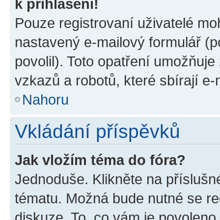
k přihlášení!
Pouze registrovaní uživatelé moh
nastavený e-mailový formulář (p
povolil). Toto opatření umožňuj
vzkazů a robotů, které sbírají e
Nahoru
Vkládání příspěvků
Jak vložím téma do fóra?
Jednoduše. Klikněte na příslušn
tématu. Možná bude nutné se reg
diskuze. To, co vám je povoleno