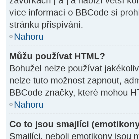
závorkách [ a ] a nabízí větší ko
více informací o BBCode si proh
stránku přispívání.
Nahoru
Můžu používat HTML?
Bohužel nelze používat jakékoli
nelze tuto možnost zapnout, adm
BBCode značky, které mohou HT
Nahoru
Co to jsou smajlíci (emotikon
Smajlíci, neboli emotikony jsou 