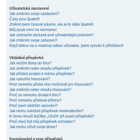
Uživatelská nastavení
Jak změním svoje nastavení?
Časy jsou špatně!
Změnil jsem časové pásmo, ale je to stále špatně!
Můj jazyk není na seznamu!
Jak zobrazím obrázek pod uživatelským jménem?
Jak změním svoje zařazení?
Když kliknu na e-mailový odkaz uživatele, jsem vyzván k přihlášení!
Vkládání příspěvků
Jak vložím téma do fóra?
Jak změním nebo smažu příspěvek?
Jak přidám podpis k mému příspěvku?
Jak vytvořím hlasování?
Proč nemohu přidat více možností pro hlasování?
Jak změním nebo smažu hlasování?
Proč se nemohu dostat k fóru?
Proč nemohu přidávat přílohy?
Proč jsem obdržel varování?
Jak mohu nahlásit příspěvek moderátorům?
K čemu slouží tlačítko „Uložit“ při psaní příspěvků?
Proč musí být můj příspěvek schválen?
Jak mohu oživit svoje téma?
Formátování a typy příspěvků