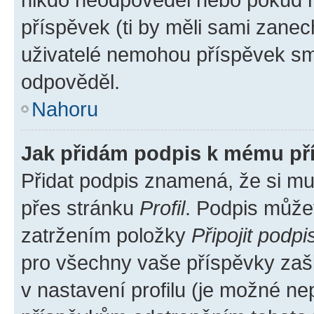
příspěvek (ti by měli sami zanec
uživatelé nemohou příspěvek sma
odpověděl.
Nahoru
Jak přidám podpis k mému př
Přidat podpis znamená, že si mus
přes stránku
Profil
. Podpis může
zatržením položky
Připojit podpi
pro všechny vaše příspěvky zašk
v nastavení profilu (je možné n