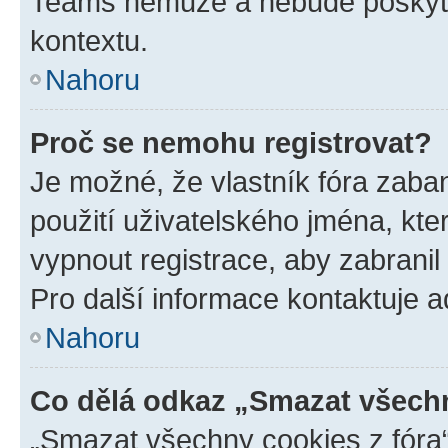
Teams nemůže a nebude poskyto
kontextu.
Nahoru
Proč se nemohu registrovat?
Je možné, že vlastník fóra zaba
použití uživatelského jména, které
vypnout registrace, aby zabrani
Pro další informace kontaktuje ad
Nahoru
Co dělá odkaz „Smazat všechn
„Smazat všechny cookies z fóra“