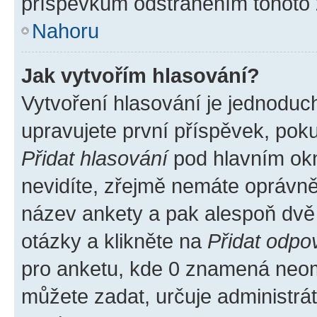
příspěvkům odstraněním tohoto z
Nahoru
Jak vytvořím hlasování?
Vytvoření hlasování je jednoduc
upravujete první příspěvek, poku
Přidat hlasování
pod hlavním okn
nevidíte, zřejmě nemáte oprávněn
název ankety a pak alespoň dvě
otázky a klikněte na
Přidat odpo
pro anketu, kde 0 znamená neom
můžete zadat, určuje administrá