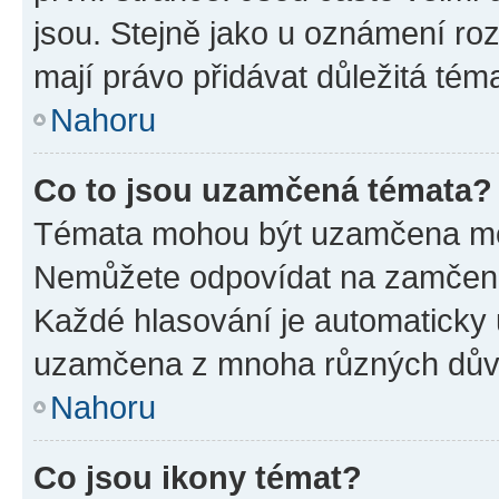
jsou. Stejně jako u oznámení rozh
mají právo přidávat důležitá tém
Nahoru
Co to jsou uzamčená témata?
Témata mohou být uzamčena mo
Nemůžete odpovídat na zamčená 
Každé hlasování je automatick
uzamčena z mnoha různých dův
Nahoru
Co jsou ikony témat?