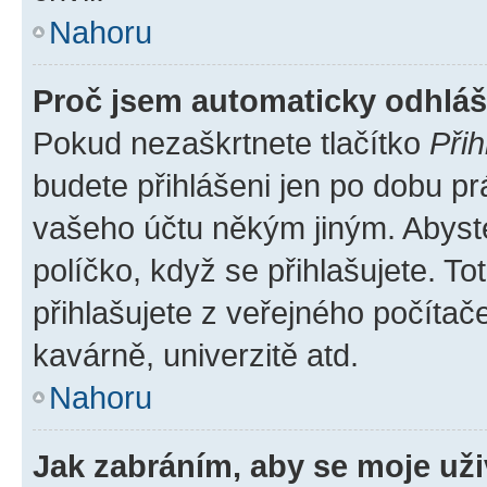
Nahoru
Proč jsem automaticky odhlá
Pokud nezaškrtnete tlačítko
Přih
budete přihlášeni jen po dobu pr
vašeho účtu někým jiným. Abyste 
políčko, když se přihlašujete. 
přihlašujete z veřejného počítač
kavárně, univerzitě atd.
Nahoru
Jak zabráním, aby se moje už