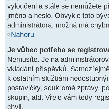
vyloučeni a stále se nemůžete při
jméno a heslo. Obvykle toto býv
administrátora, možná má chybn
Nahoru
Je vůbec potřeba se registrov
Nemusíte. Je na administrátorovi 
vkládání příspěvků. Samozřejmě,
k ostatním službám nedostupný
postavičky, soukromé zprávy, pos
skupin, atd. Vřele vám tedy regi
chvil.