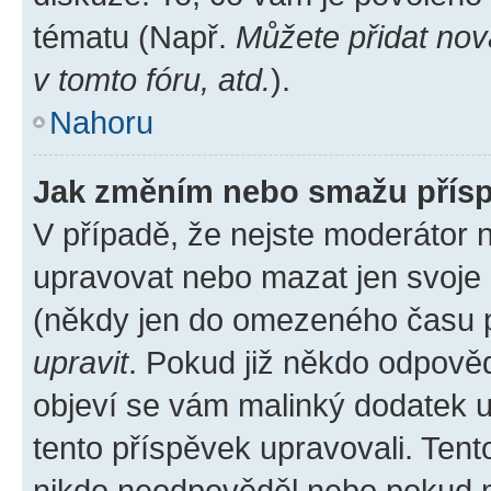
tématu (Např.
Můžete přidat nov
v tomto fóru, atd.
).
Nahoru
Jak změním nebo smažu přís
V případě, že nejste moderátor 
upravovat nebo mazat jen svoje 
(někdy jen do omezeného času po
upravit
. Pokud již někdo odpověd
objeví se vám malinký dodatek u 
tento příspěvek upravovali. Ten
nikdo neodpověděl nebo pokud mo