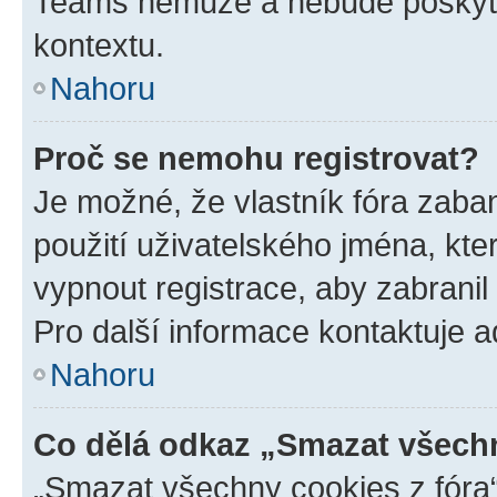
Teams nemůže a nebude poskyto
kontextu.
Nahoru
Proč se nemohu registrovat?
Je možné, že vlastník fóra zaba
použití uživatelského jména, které
vypnout registrace, aby zabrani
Pro další informace kontaktuje ad
Nahoru
Co dělá odkaz „Smazat všechn
„Smazat všechny cookies z fóra“