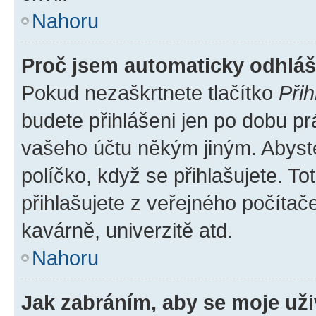
Nahoru
Proč jsem automaticky odhlá
Pokud nezaškrtnete tlačítko
Přih
budete přihlášeni jen po dobu pr
vašeho účtu někým jiným. Abyste 
políčko, když se přihlašujete. 
přihlašujete z veřejného počítač
kavárně, univerzitě atd.
Nahoru
Jak zabráním, aby se moje už