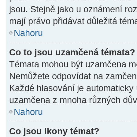
jsou. Stejně jako u oznámení rozh
mají právo přidávat důležitá tém
Nahoru
Co to jsou uzamčená témata?
Témata mohou být uzamčena mo
Nemůžete odpovídat na zamčená 
Každé hlasování je automatick
uzamčena z mnoha různých dův
Nahoru
Co jsou ikony témat?