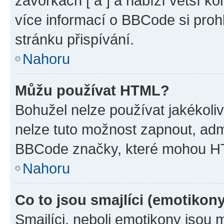
závorkách [ a ] a nabízí větší ko
více informací o BBCode si proh
stránku přispívání.
Nahoru
Můžu používat HTML?
Bohužel nelze používat jakékoli
nelze tuto možnost zapnout, adm
BBCode značky, které mohou HT
Nahoru
Co to jsou smajlíci (emotikon
Smajlíci, neboli emotikony jsou 