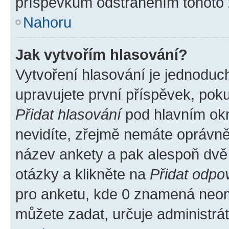
příspěvkům odstraněním tohoto z
Nahoru
Jak vytvořím hlasování?
Vytvoření hlasování je jednoduc
upravujete první příspěvek, poku
Přidat hlasování
pod hlavním okn
nevidíte, zřejmě nemáte oprávněn
název ankety a pak alespoň dvě
otázky a klikněte na
Přidat odpo
pro anketu, kde 0 znamená neom
můžete zadat, určuje administrá