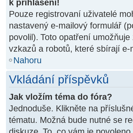
k přihlášení!
Pouze registrovaní uživatelé moh
nastavený e-mailový formulář (p
povolil). Toto opatření umožňuj
vzkazů a robotů, které sbírají e
Nahoru
Vkládání příspěvků
Jak vložím téma do fóra?
Jednoduše. Klikněte na příslušn
tématu. Možná bude nutné se reg
diskuze. To, co vám je povoleno