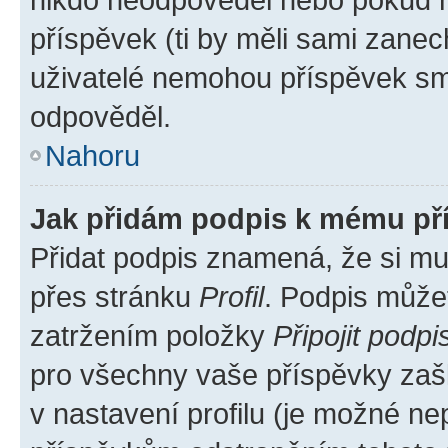
příspěvek (ti by měli sami zanec
uživatelé nemohou příspěvek sma
odpověděl.
Nahoru
Jak přidám podpis k mému př
Přidat podpis znamená, že si mus
přes stránku
Profil
. Podpis může
zatržením položky
Připojit podpi
pro všechny vaše příspěvky zašk
v nastavení profilu (je možné n