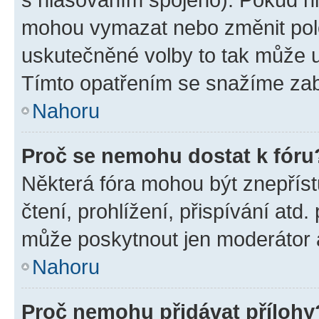
mohou vymazat nebo změnit polož
uskutečněné volby to tak může uč
Tímto opatřením se snažíme zabr
Nahoru
Proč se nemohu dostat k fóru
Některá fóra mohou být znepříst
čtení, prohlížení, přispívání atd.
může poskytnout jen moderátor a 
Nahoru
Proč nemohu přidávat přílohy