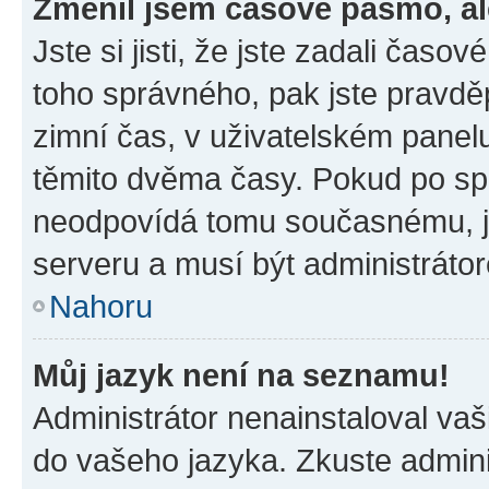
Změnil jsem časové pásmo, ale
Jste si jisti, že jste zadali časo
toho správného, pak jste pravdě
zimní čas, v uživatelském pane
těmito dvěma časy. Pokud po s
neodpovídá tomu současnému, j
serveru a musí být administráto
Nahoru
Můj jazyk není na seznamu!
Administrátor nenainstaloval vaši
do vašeho jazyka. Zkuste admini