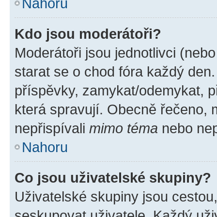
Nahoru
Kdo jsou moderátoři?
Moderátoři jsou jednotlivci (nebo 
starat se o chod fóra každý den
příspěvky, zamykat/odemykat, p
která spravují. Obecně řečeno, m
nepřispívali
mimo téma
nebo nepř
Nahoru
Co jsou uživatelské skupiny?
Uživatelské skupiny jsou cestou
seskupovat uživatele. Každý uživ