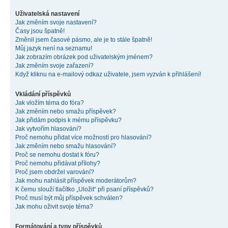
Uživatelská nastavení
Jak změním svoje nastavení?
Časy jsou špatně!
Změnil jsem časové pásmo, ale je to stále špatně!
Můj jazyk není na seznamu!
Jak zobrazím obrázek pod uživatelským jménem?
Jak změním svoje zařazení?
Když kliknu na e-mailový odkaz uživatele, jsem vyzván k přihlášení!
Vkládání příspěvků
Jak vložím téma do fóra?
Jak změním nebo smažu příspěvek?
Jak přidám podpis k mému příspěvku?
Jak vytvořím hlasování?
Proč nemohu přidat více možností pro hlasování?
Jak změním nebo smažu hlasování?
Proč se nemohu dostat k fóru?
Proč nemohu přidávat přílohy?
Proč jsem obdržel varování?
Jak mohu nahlásit příspěvek moderátorům?
K čemu slouží tlačítko „Uložit“ při psaní příspěvků?
Proč musí být můj příspěvek schválen?
Jak mohu oživit svoje téma?
Formátování a typy příspěvků