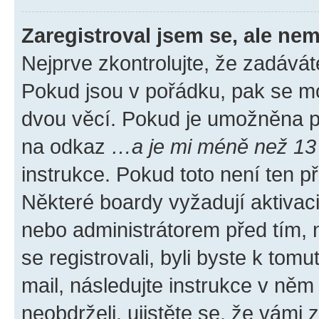
Zaregistroval jsem se, ale nem
Nejprve zkontrolujte, že zadávát
Pokud jsou v pořádku, pak se mo
dvou věcí. Pokud je umožněna pod
na odkaz
…a je mi méně než 13 
instrukce. Pokud toto není ten p
Některé boardy vyžadují aktivac
nebo administrátorem před tím, n
se registrovali, byli byste k tom
mail, následujte instrukce v něm
neobdrželi, ujistěte se, že vámi