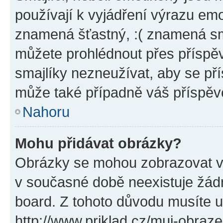
používají k vyjádření výrazu emo
znamená šťastný, :( znamená sm
můžete prohlédnout přes příspěv
smajlíky nezneužívat, aby se př
může také případně váš příspěv
Nahoru
Mohu přidávat obrázky?
Obrázky se mohou zobrazovat ve
v současné době neexistuje žád
board. Z tohoto důvodu musíte u
http://www.priklad.cz/muj-obraz