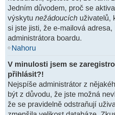
Jedním důvodem, proč se aktiva
výskytu
nežádoucích
uživatelů, 
si jste jisti, že e-mailová adresa,
administrátora boardu.
Nahoru
V minulosti jsem se zaregist
přihlásit?!
Nejspíše administrátor z nějaké
být z důvodu, že jste možná nevl
že se pravidelně odstraňují uživa
zmenšila velikost databáze. Zkus