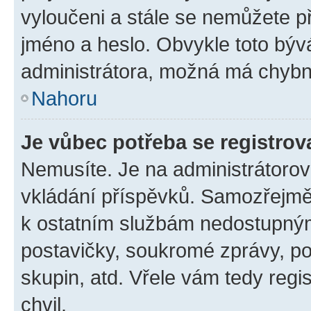
vyloučeni a stále se nemůžete při
jméno a heslo. Obvykle toto býv
administrátora, možná má chybn
Nahoru
Je vůbec potřeba se registrov
Nemusíte. Je na administrátorovi 
vkládání příspěvků. Samozřejmě,
k ostatním službám nedostupný
postavičky, soukromé zprávy, pos
skupin, atd. Vřele vám tedy regi
chvil.