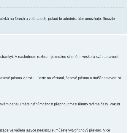
íspěvků na fórech a v tématech, pokud to administrátor umožňuje. Smažte
i stránky). V následném rozhraní je možné si změnit veškerá svá nastavení.
časové pásmo v profilu. Berte na vědomí, časové pásma a další nastavení si
ivatelském panelu máte ruční možnost přepnout mezi těmito dvěma časy. Pokud
lizace ve vašem jazyce neexistuje, můžete vytvořit nový překlad. Více