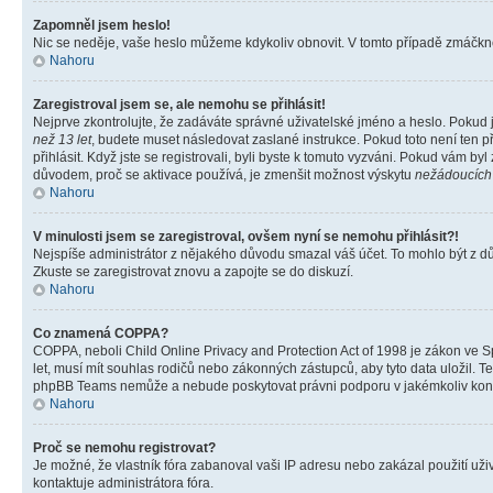
Zapomněl jsem heslo!
Nic se neděje, vaše heslo můžeme kdykoliv obnovit. V tomto případě zmáčknět
Nahoru
Zaregistroval jsem se, ale nemohu se přihlásit!
Nejprve zkontrolujte, že zadáváte správné uživatelské jméno a heslo. Pokud 
než 13 let
, budete muset následovat zaslané instrukce. Pokud toto není ten p
přihlásit. Když jste se registrovali, byli byste k tomuto vyzváni. Pokud vám b
důvodem, proč se aktivace používá, je zmenšit možnost výskytu
nežádoucích
Nahoru
V minulosti jsem se zaregistroval, ovšem nyní se nemohu přihlásit?!
Nejspíše administrátor z nějakého důvodu smazal váš účet. To mohlo být z důvo
Zkuste se zaregistrovat znovu a zapojte se do diskuzí.
Nahoru
Co znamená COPPA?
COPPA, neboli Child Online Privacy and Protection Act of 1998 je zákon ve Sp
let, musí mít souhlas rodičů nebo zákonných zástupců, aby tyto data uložil. Te
phpBB Teams nemůže a nebude poskytovat právni podporu v jakémkoliv kont
Nahoru
Proč se nemohu registrovat?
Je možné, že vlastník fóra zabanoval vaši IP adresu nebo zakázal použití uživ
kontaktuje administrátora fóra.