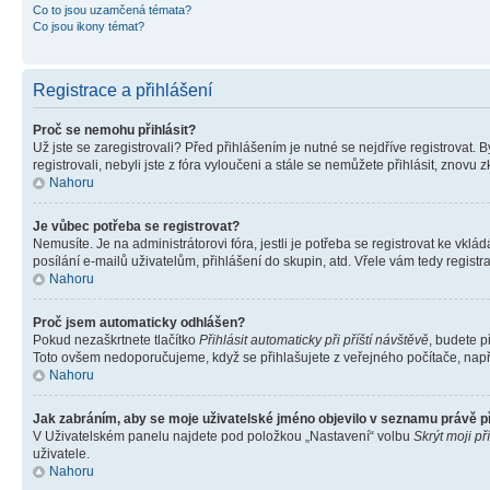
Co to jsou uzamčená témata?
Co jsou ikony témat?
Registrace a přihlášení
Proč se nemohu přihlásit?
Už jste se zaregistrovali? Před přihlášením je nutné se nejdříve registrovat.
registrovali, nebyli jste z fóra vyloučeni a stále se nemůžete přihlásit, zno
Nahoru
Je vůbec potřeba se registrovat?
Nemusíte. Je na administrátorovi fóra, jestli je potřeba se registrovat ke 
posílání e-mailů uživatelům, přihlášení do skupin, atd. Vřele vám tedy registr
Nahoru
Proč jsem automaticky odhlášen?
Pokud nezaškrtnete tlačítko
Přihlásit automaticky při příští návštěvě
, budete p
Toto ovšem nedoporučujeme, když se přihlašujete z veřejného počítače, např. 
Nahoru
Jak zabráním, aby se moje uživatelské jméno objevilo v seznamu právě 
V Uživatelském panelu najdete pod položkou „Nastavení“ volbu
Skrýt moji př
uživatele.
Nahoru