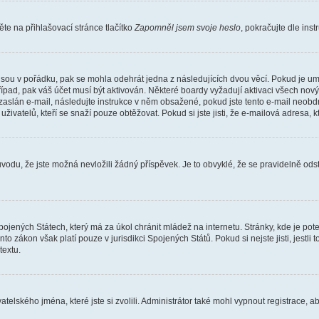
e na přihlašovací stránce tlačítko
Zapomněl jsem svoje heslo
, pokračujte dle ins
jsou v pořádku, pak se mohla odehrát jedna z následujících dvou věcí. Pokud je um
řípad, pak váš účet musí být aktivován. Některé boardy vyžadují aktivaci všech nov
yl zaslán e-mail, následujte instrukce v něm obsažené, pokud jste tento e-mail neobd
uživatelů, kteří se snaží pouze obtěžovat. Pokud si jste jisti, že e-mailová adresa, k
du, že jste možná nevložili žádný příspěvek. Je to obvyklé, že se pravidelně odstra
ojených Státech, který má za úkol chránit mládež na internetu. Stránky, kde je po
nto zákon však platí pouze v jurisdikci Spojených Států. Pokud si nejste jisti, jestl
extu.
atelského jména, které jste si zvolili. Administrátor také mohl vypnout registrace, 