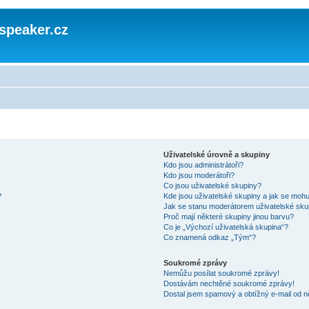
speaker.cz
Uživatelské úrovně a skupiny
Kdo jsou administrátoři?
Kdo jsou moderátoři?
Co jsou uživatelské skupiny?
?
Kde jsou uživatelské skupiny a jak se mohu
Jak se stanu moderátorem uživatelské sku
Proč mají některé skupiny jinou barvu?
Co je „Výchozí uživatelská skupina“?
Co znamená odkaz „Tým“?
Soukromé zprávy
Nemůžu posílat soukromé zprávy!
Dostávám nechtěné soukromé zprávy!
Dostal jsem spamový a obtížný e-mail od n