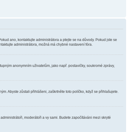
Pokud ano, kontaktujte administrátora a ptejte se na důvody. Pokud jste se
kontaktujte administrátora, možná má chybné nastavení fóra.
dostupným anonymním uživatelům, jako např. postavičky, soukromé zprávy,
m. Abyste zůstali přihlášeni, zaškrtněte toto políčko, když se přihlašujete.
e administrátoři, moderátoři a vy sami. Budete započítáváni mezi skryté