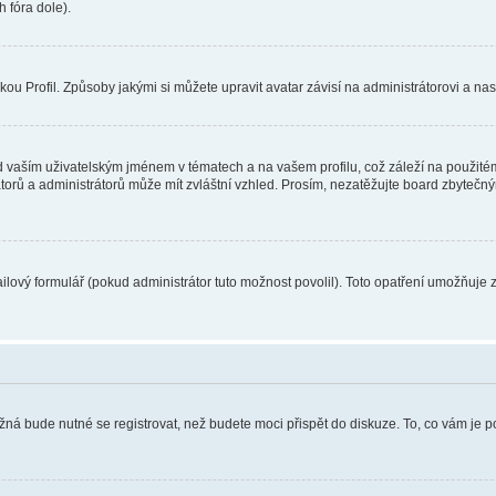
 fóra dole).
u Profil. Způsoby jakými si můžete upravit avatar závisí na administrátorovi a na
 vaším uživatelským jménem v tématech a na vašem profilu, což záleží na použitém
rátorů a administrátorů může mít zvláštní vzhled. Prosím, nezatěžujte board zbytečn
lový formulář (pokud administrátor tuto možnost povolil). Toto opatření umožňuje 
žná bude nutné se registrovat, než budete moci přispět do diskuze. To, co vám je 