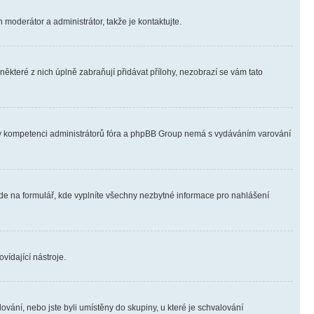
 moderátor a administrátor, takže je kontaktujte.
ěkteré z nich úplně zabraňují přidávat přílohy, nezobrazí se vám tato
ně v kompetenci administrátorů fóra a phpBB Group nemá s vydáváním varování
ede na formulář, kde vyplníte všechny nezbytné informace pro nahlášení
vídající nástroje.
vání, nebo jste byli umístěny do skupiny, u které je schvalování