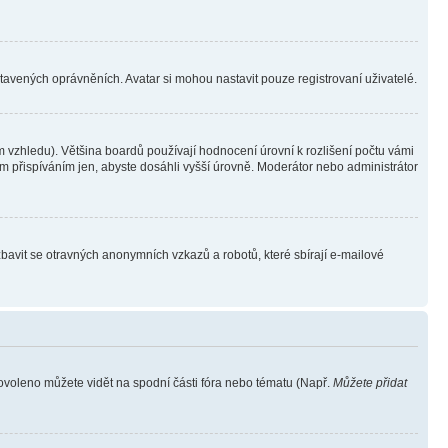
stavených oprávněních. Avatar si mohou nastavit pouze registrovaní uživatelé.
 vzhledu). Většina boardů používají hodnocení úrovní k rozlišení počtu vámi
ým přispíváním jen, abyste dosáhli vyšší úrovně. Moderátor nebo administrátor
zbavit se otravných anonymních vzkazů a robotů, které sbírají e-mailové
povoleno můžete vidět na spodní části fóra nebo tématu (Např.
Můžete přidat