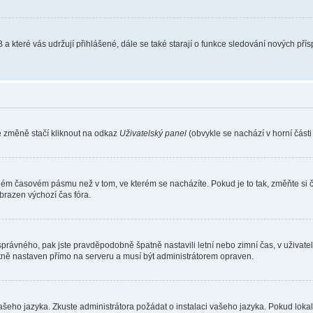
 a které vás udržují přihlášené, dále se také starají o funkce sledování nových př
e změně stačí kliknout na odkaz
Uživatelský panel
(obvykle se nachází v horní část
iném časovém pásmu než v tom, ve kterém se nacházíte. Pokud je to tak, změňte si 
brazen výchozí čas fóra.
toho správného, pak jste pravděpodobně špatně nastavili letní nebo zimní čas, v už
ě nastaven přímo na serveru a musí být administrátorem opraven.
vašeho jazyka. Zkuste administrátora požádat o instalaci vašeho jazyka. Pokud loka