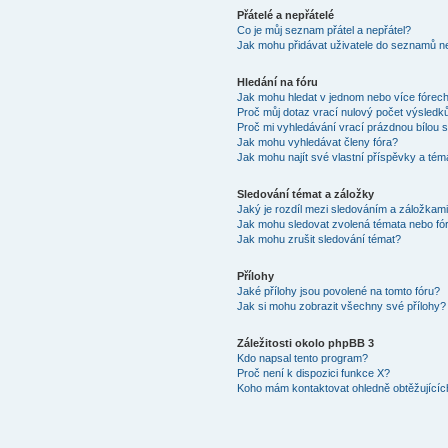
Přátelé a nepřátelé
Co je můj seznam přátel a nepřátel?
Jak mohu přidávat uživatele do seznamů ne
Hledání na fóru
Jak mohu hledat v jednom nebo více fórec
Proč můj dotaz vrací nulový počet výsledk
Proč mi vyhledávání vrací prázdnou bílou s
Jak mohu vyhledávat členy fóra?
Jak mohu najít své vlastní příspěvky a tém
Sledování témat a záložky
Jaký je rozdíl mezi sledováním a záložkam
Jak mohu sledovat zvolená témata nebo fó
Jak mohu zrušit sledování témat?
Přílohy
Jaké přílohy jsou povolené na tomto fóru?
Jak si mohu zobrazit všechny své přílohy?
Záležitosti okolo phpBB 3
Kdo napsal tento program?
Proč není k dispozici funkce X?
Koho mám kontaktovat ohledně obtěžujících 