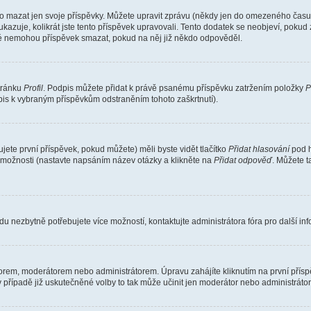
o mazat jen svoje příspěvky. Můžete upravit zprávu (někdy jen do omezeného času p
 ukazuje, kolikrát jste tento příspěvek upravovali. Tento dodatek se neobjeví, pok
telé nemohou příspěvek smazat, pokud na něj již někdo odpověděl.
stránku
Profil
. Podpis můžete přidat k právě psanému příspěvku zatržením položky
P
dpis k vybraným příspěvkům odstraněním tohoto zaškrtnutí).
ete první příspěvek, pokud můžete) měli byste vidět tlačítko
Přidat hlasování
pod h
ě možnosti (nastavte napsáním název otázky a klikněte na
Přidat odpověď
. Můžete 
u nezbytně potřebujete více možností, kontaktujte administrátora fóra pro další in
orem, moderátorem nebo administrátorem. Úpravu zahájíte kliknutím na první příspě
případě již uskutečněné volby to tak může učinit jen moderátor nebo administrátor