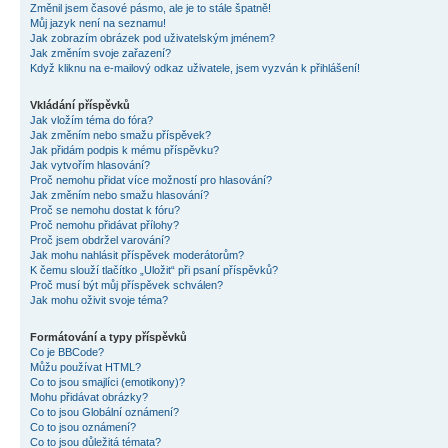
Změnil jsem časové pásmo, ale je to stále špatně!
Můj jazyk není na seznamu!
Jak zobrazím obrázek pod uživatelským jménem?
Jak změním svoje zařazení?
Když kliknu na e-mailový odkaz uživatele, jsem vyzván k přihlášení!
Vkládání příspěvků
Jak vložím téma do fóra?
Jak změním nebo smažu příspěvek?
Jak přidám podpis k mému příspěvku?
Jak vytvořím hlasování?
Proč nemohu přidat více možností pro hlasování?
Jak změním nebo smažu hlasování?
Proč se nemohu dostat k fóru?
Proč nemohu přidávat přílohy?
Proč jsem obdržel varování?
Jak mohu nahlásit příspěvek moderátorům?
K čemu slouží tlačítko „Uložit“ při psaní příspěvků?
Proč musí být můj příspěvek schválen?
Jak mohu oživit svoje téma?
Formátování a typy příspěvků
Co je BBCode?
Můžu používat HTML?
Co to jsou smajlíci (emotikony)?
Mohu přidávat obrázky?
Co to jsou Globální oznámení?
Co to jsou oznámení?
Co to jsou důležitá témata?