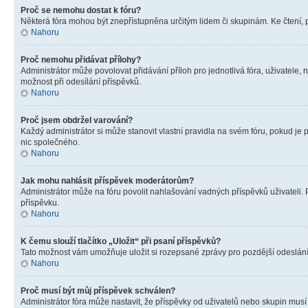
Proč se nemohu dostat k fóru?
Některá fóra mohou být znepřístupněna určitým lidem či skupinám. Ke čtení, pro
Nahoru
Proč nemohu přidávat přílohy?
Administrátor může povolovat přidávání příloh pro jednotlivá fóra, uživatele
možnost při odesílání příspěvků.
Nahoru
Proč jsem obdržel varování?
Každý administrátor si může stanovit vlastní pravidla na svém fóru, pokud j
nic společného.
Nahoru
Jak mohu nahlásit příspěvek moderátorům?
Administrátor může na fóru povolit nahlašování vadných příspěvků uživateli.
příspěvku.
Nahoru
K čemu slouží tlačítko „Uložit“ při psaní příspěvků?
Tato možnost vám umožňuje uložit si rozepsané zprávy pro pozdější odeslání. 
Nahoru
Proč musí být můj příspěvek schválen?
Administrátor fóra může nastavit, že příspěvky od uživatelů nebo skupin musí