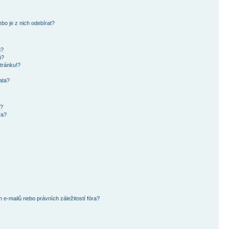
bo je z nich odebírat?
h?
ů?
tránku!?
ata?
i?
ra?
e-mailů nebo právních záležitostí fóra?