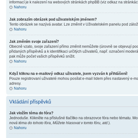
informací je k nalezení na webových stránkách phpBB (viz odkaz na stránkách
Nahoru
Jak zobrazím obrázek pod uživatelským jménem?
Tento obrázek se nazývá avatar. Lze změnit v Uživatelském panelu pod záložko
Nahoru
Jak změním svoje zařazení?
Obecně vzato, svoje zařazení přímo změnit nemůžete (úrovně se objevují pod
přidaných příspěvků a k identifikaci určitých uživatelů, např. označení mode
pak může počet vašich příspěvků snížit.
Nahoru
Když kliknu na e-mailový odkaz uživatele, jsem vyzván k přihlášení!
Pouze registrovaní uživatelé mohou posílat e-mail lidem přes nastavený e-mai
adresy.
Nahoru
Vkládání příspěvků
Jak vložím téma do fóra?
Jednoduše. Klikněte na příslušné tlačítko na obrazovce fóra nebo tématu. Mo
nová téma do tohoto fóra, Můžete hlasovat v tomto fóru, atd.
).
Nahoru