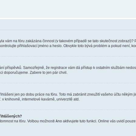
 Byla vám na fóru zakázána činnost (v takovém případě se tato skutečnost zobrazí)? 
vu zkontrolujte přihlašovací jméno a heslo. Obvykle toto bývá problém a pokud není, 
vkládání příspěvků. Samozřejmě, že registrace vám dá přístup k ostatním službám ne
aci doporučujeme. Zabere to jen pár chvil.
řihlášeni jen po dobu práce na fóru. Toto má zabránit zneužití vašeho účtu někým jiný
v knihovně, internetové kavárně, univerzitě atd.
přihlášených?
ítomnost na fóru
. Volbou možnosti
Ano
aktivujete tuto funkci. Online vás uvidí pouz