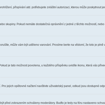
hlížení, přispívání atd. potřebujete zvláštní autorizaci, kterou může poskytnout jen
, nebo skupiny. Pokud nemáte dostatečná oprávnění z jedné z těchto možností, nebo n
e porušíte, může vám být uděleno varování. Prosíme berte na vědomí, že toto je pl
 Pokud je tato možnost povolena, u každého příspěvku uvidíte ikonu, která vás přiv
Pro jejich opětovné načtení navštivte uživatelský panel, odkud jsou dostupné odpo
 být před zobrazením schváleny moderátory. Buďto je tedy na fóru nastaveno schvalo