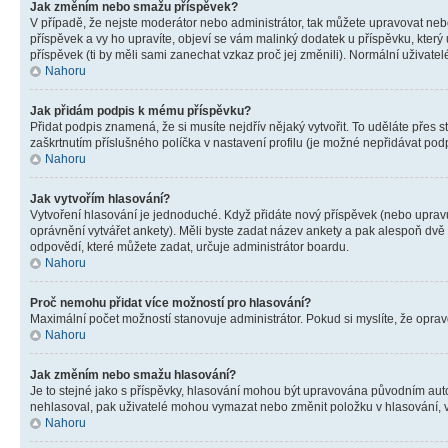
Jak změním nebo smažu příspěvek?
V případě, že nejste moderátor nebo administrátor, tak můžete upravovat neb
příspěvek a vy ho upravíte, objeví se vám malinký dodatek u příspěvku, který
příspěvek (ti by měli sami zanechat vzkaz proč jej změnili). Normální uživa
Nahoru
Jak přidám podpis k mému příspěvku?
Přidat podpis znamená, že si musíte nejdřív nějaký vytvořit. To uděláte přes 
zaškrtnutím příslušného políčka v nastavení profilu (je možné nepřidávat po
Nahoru
Jak vytvořím hlasování?
Vytvoření hlasování je jednoduché. Když přidáte nový příspěvek (nebo upravuj
oprávnění vytvářet ankety). Měli byste zadat název ankety a pak alespoň dv
odpovědí, které můžete zadat, určuje administrátor boardu.
Nahoru
Proč nemohu přidat více možností pro hlasování?
Maximální počet možností stanovuje administrátor. Pokud si myslíte, že opravd
Nahoru
Jak změním nebo smažu hlasování?
Je to stejné jako s příspěvky, hlasování mohou být upravována původním aut
nehlasoval, pak uživatelé mohou vymazat nebo změnit položku v hlasování, v 
Nahoru