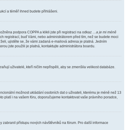
trukcí a téměř ihned budete přihlášeni.
ožněna podpora COPPA a klikli jste při registraci na odkaz
…a je mi méně
ých registrací, buď Vámi, nebo administrátorem před tím, než se budete moci
rželi, ujistěte se, že vámi zadaná e-mailová adresa je platná. Jedním
terou jste použili je platná, kontaktujte administrátora boardu.
ňují uživatelé, kteří ničím nepřispěli, aby se zmenšila velikost databáze.
tencionální možnost ukládání osobních dat o uživateli, kterému je méně než 13
i toto platí i na vašem fóru, doporučujeme kontaktovat vaše právního poradce,
aby zabranil přístupu nových návštěvníků na fórum. Pro další informace