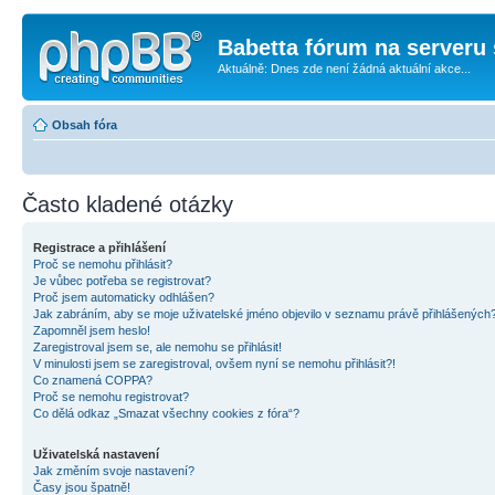
Babetta fórum na serveru 
Aktuálně: Dnes zde není žádná aktuální akce...
Obsah fóra
Často kladené otázky
Registrace a přihlášení
Proč se nemohu přihlásit?
Je vůbec potřeba se registrovat?
Proč jsem automaticky odhlášen?
Jak zabráním, aby se moje uživatelské jméno objevilo v seznamu právě přihlášených
Zapomněl jsem heslo!
Zaregistroval jsem se, ale nemohu se přihlásit!
V minulosti jsem se zaregistroval, ovšem nyní se nemohu přihlásit?!
Co znamená COPPA?
Proč se nemohu registrovat?
Co dělá odkaz „Smazat všechny cookies z fóra“?
Uživatelská nastavení
Jak změním svoje nastavení?
Časy jsou špatně!