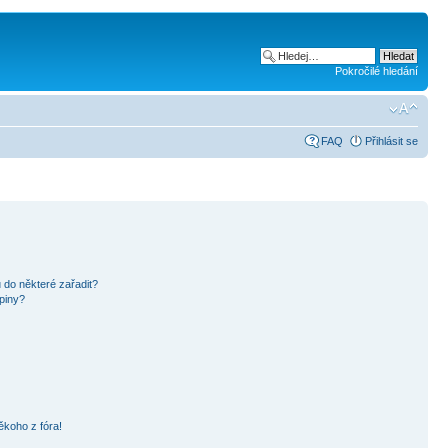
Pokročilé hledání
FAQ
Přihlásit se
 do některé zařadit?
piny?
ěkoho z fóra!