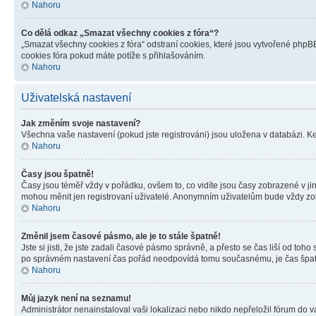
Nahoru
Co dělá odkaz „Smazat všechny cookies z fóra“?
„Smazat všechny cookies z fóra“ odstraní cookies, které jsou vytvořené phpBB
cookies fóra pokud máte potíže s přihlašováním.
Nahoru
Uživatelská nastavení
Jak změním svoje nastavení?
Všechna vaše nastavení (pokud jste registrováni) jsou uložena v databázi. K
Nahoru
Časy jsou špatně!
Časy jsou téměř vždy v pořádku, ovšem to, co vidíte jsou časy zobrazené v j
mohou měnit jen registrovaní uživatelé. Anonymním uživatelům bude vždy zo
Nahoru
Změnil jsem časové pásmo, ale je to stále špatně!
Jste si jisti, že jste zadali časové pásmo správně, a přesto se čas liší od 
po správném nastavení čas pořád neodpovídá tomu současnému, je čas špatn
Nahoru
Můj jazyk není na seznamu!
Administrátor nenainstaloval vaši lokalizaci nebo nikdo nepřeložil fórum do 