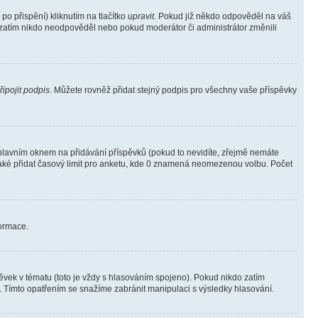
o přispění) kliknutím na tlačítko
upravit
. Pokud již někdo odpověděl na váš
ud zatím nikdo neodpověděl nebo pokud moderátor či administrátor změnili
řipojit podpis
. Můžete rovněž přidat stejný podpis pro všechny vaše příspěvky
lavním oknem na přidávání příspěvků (pokud to nevidíte, zřejmě nemáte
také přidat časový limit pro anketu, kde 0 znamená neomezenou volbu. Počet
formace.
vek v tématu (toto je vždy s hlasováním spojeno). Pokud nikdo zatím
. Tímto opatřením se snažíme zabránit manipulaci s výsledky hlasování.