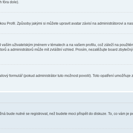
 fóra dole).
u Profil. Způsoby jakými si můžete upravit avatar závisí na administrátorovi a na
 vaším uživatelským jménem v tématech a na vašem profilu, což záleží na použitém
rátorů a administrátorů může mít zvláštní vzhled. Prosím, nezatěžujte board zbytečn
lový formulář (pokud administrátor tuto možnost povolil). Toto opatření umožňuje 
žná bude nutné se registrovat, než budete moci přispět do diskuze. To, co vám je 