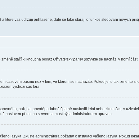
 a které vás udržují přihlášené, dále se také starají o funkce sledování nových př
e změně stačí kliknout na odkaz
Uživatelský panel
(obvykle se nachází v horní část
iném časovém pásmu než v tom, ve kterém se nacházíte. Pokud je to tak, změňte si 
brazen výchozí čas fóra.
toho správného, pak jste pravděpodobně špatně nastavili letní nebo zimní čas, v už
ě nastaven přímo na serveru a musí být administrátorem opraven.
vašeho jazyka. Zkuste administrátora požádat o instalaci vašeho jazyka. Pokud loka