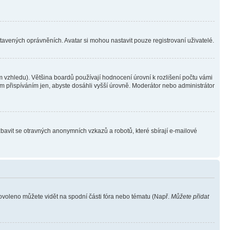
stavených oprávněních. Avatar si mohou nastavit pouze registrovaní uživatelé.
 vzhledu). Většina boardů používají hodnocení úrovní k rozlišení počtu vámi
ým přispíváním jen, abyste dosáhli vyšší úrovně. Moderátor nebo administrátor
zbavit se otravných anonymních vzkazů a robotů, které sbírají e-mailové
povoleno můžete vidět na spodní části fóra nebo tématu (Např.
Můžete přidat