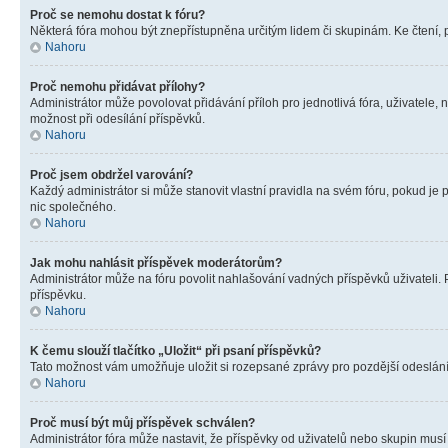
Proč se nemohu dostat k fóru?
Některá fóra mohou být znepřístupněna určitým lidem či skupinám. Ke čtení, pro
Nahoru
Proč nemohu přidávat přílohy?
Administrátor může povolovat přidávání příloh pro jednotlivá fóra, uživatele
možnost při odesílání příspěvků.
Nahoru
Proč jsem obdržel varování?
Každý administrátor si může stanovit vlastní pravidla na svém fóru, pokud j
nic společného.
Nahoru
Jak mohu nahlásit příspěvek moderátorům?
Administrátor může na fóru povolit nahlašování vadných příspěvků uživateli.
příspěvku.
Nahoru
K čemu slouží tlačítko „Uložit“ při psaní příspěvků?
Tato možnost vám umožňuje uložit si rozepsané zprávy pro pozdější odeslání. 
Nahoru
Proč musí být můj příspěvek schválen?
Administrátor fóra může nastavit, že příspěvky od uživatelů nebo skupin musí