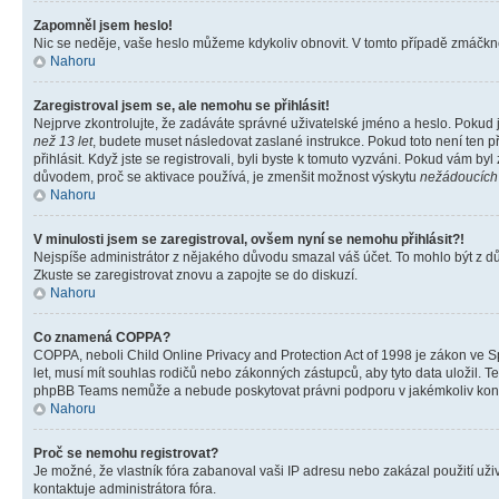
Zapomněl jsem heslo!
Nic se neděje, vaše heslo můžeme kdykoliv obnovit. V tomto případě zmáčknět
Nahoru
Zaregistroval jsem se, ale nemohu se přihlásit!
Nejprve zkontrolujte, že zadáváte správné uživatelské jméno a heslo. Pokud 
než 13 let
, budete muset následovat zaslané instrukce. Pokud toto není ten p
přihlásit. Když jste se registrovali, byli byste k tomuto vyzváni. Pokud vám b
důvodem, proč se aktivace používá, je zmenšit možnost výskytu
nežádoucích
Nahoru
V minulosti jsem se zaregistroval, ovšem nyní se nemohu přihlásit?!
Nejspíše administrátor z nějakého důvodu smazal váš účet. To mohlo být z důvo
Zkuste se zaregistrovat znovu a zapojte se do diskuzí.
Nahoru
Co znamená COPPA?
COPPA, neboli Child Online Privacy and Protection Act of 1998 je zákon ve Sp
let, musí mít souhlas rodičů nebo zákonných zástupců, aby tyto data uložil. Te
phpBB Teams nemůže a nebude poskytovat právni podporu v jakémkoliv kont
Nahoru
Proč se nemohu registrovat?
Je možné, že vlastník fóra zabanoval vaši IP adresu nebo zakázal použití uživ
kontaktuje administrátora fóra.