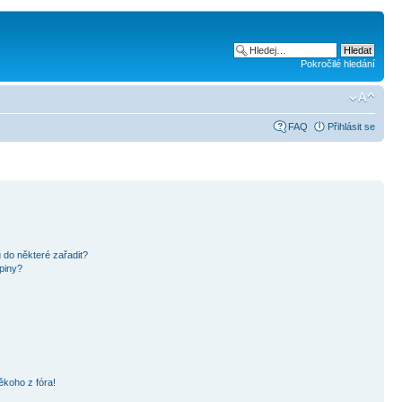
Pokročilé hledání
FAQ
Přihlásit se
 do některé zařadit?
piny?
ěkoho z fóra!