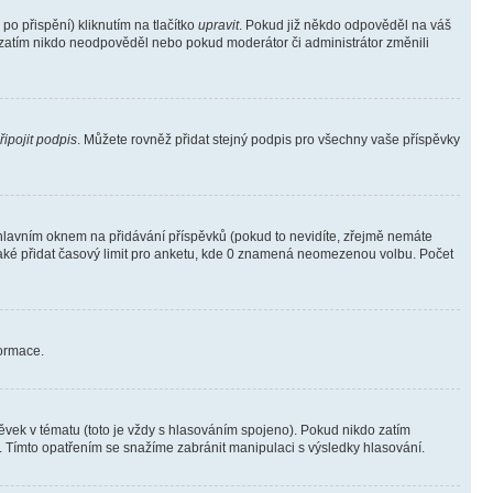
o přispění) kliknutím na tlačítko
upravit
. Pokud již někdo odpověděl na váš
ud zatím nikdo neodpověděl nebo pokud moderátor či administrátor změnili
řipojit podpis
. Můžete rovněž přidat stejný podpis pro všechny vaše příspěvky
lavním oknem na přidávání příspěvků (pokud to nevidíte, zřejmě nemáte
také přidat časový limit pro anketu, kde 0 znamená neomezenou volbu. Počet
formace.
vek v tématu (toto je vždy s hlasováním spojeno). Pokud nikdo zatím
. Tímto opatřením se snažíme zabránit manipulaci s výsledky hlasování.