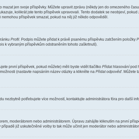
o mazat jen svoje příspěvky. Můžete upravit zprávu (někdy jen do omezeného času p
 ukazuje, kolikrát jste tento příspěvek upravovali. Tento dodatek se neobjeví, pok
telé nemohou příspěvek smazat, pokud na něj již někdo odpověděl.
stránku
Profil
. Podpis můžete přidat k právě psanému příspěvku zatržením položky
P
dpis k vybraným příspěvkům odstraněním tohoto zaškrtnutí).
ete první příspěvek, pokud můžete) měli byste vidět tlačítko
Přidat hlasování
pod h
ě možnosti (nastavte napsáním název otázky a klikněte na
Přidat odpověď
. Můžete 
u nezbytně potřebujete více možností, kontaktujte administrátora fóra pro další in
orem, moderátorem nebo administrátorem. Úpravu zahájíte kliknutím na první příspě
případě již uskutečněné volby to tak může učinit jen moderátor nebo administrátor