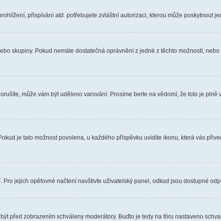
hlížení, přispívání atd. potřebujete zvláštní autorizaci, kterou může poskytnout jen
, nebo skupiny. Pokud nemáte dostatečná oprávnění z jedné z těchto možností, nebo n
e porušíte, může vám být uděleno varování. Prosíme berte na vědomí, že toto je pl
 Pokud je tato možnost povolena, u každého příspěvku uvidíte ikonu, která vás přiv
Pro jejich opětovné načtení navštivte uživatelský panel, odkud jsou dostupné odpo
 být před zobrazením schváleny moderátory. Buďto je tedy na fóru nastaveno schvalo