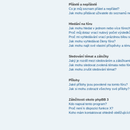
Přátelé a nepřátelé
Co je můj seznam přátel a nepřátel?
Jak mohu přidávat uživatele do seznamů ne
Hledání na fóru
Jak mohu hledat v jednom nebo více fórec
Proč můj dotaz vrací nulový počet výsledk
Proč mi vyhledávání vrací prázdnou bílou s
Jak mohu vyhledávat členy fóra?
Jak mohu najít své vlastní příspěvky a tém
Sledování témat a záložky
Jaký je rozdíl mezi sledováním a záložkam
Jak mohu sledovat zvolená témata nebo fó
Jak mohu zrušit sledování témat?
Přílohy
Jaké přílohy jsou povolené na tomto fóru?
Jak si mohu zobrazit všechny své přílohy?
Záležitosti okolo phpBB 3
Kdo napsal tento program?
Proč není k dispozici funkce X?
Koho mám kontaktovat ohledně obtěžujících 