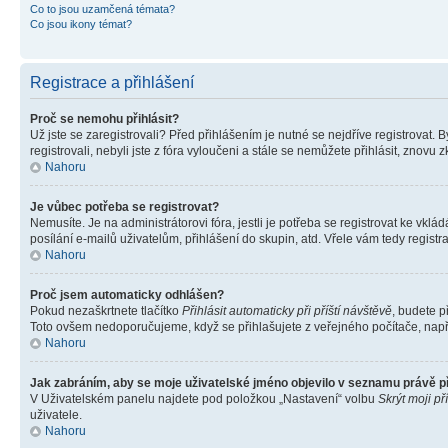
Co to jsou uzamčená témata?
Co jsou ikony témat?
Registrace a přihlášení
Proč se nemohu přihlásit?
Už jste se zaregistrovali? Před přihlášením je nutné se nejdříve registrovat.
registrovali, nebyli jste z fóra vyloučeni a stále se nemůžete přihlásit, zno
Nahoru
Je vůbec potřeba se registrovat?
Nemusíte. Je na administrátorovi fóra, jestli je potřeba se registrovat ke 
posílání e-mailů uživatelům, přihlášení do skupin, atd. Vřele vám tedy registr
Nahoru
Proč jsem automaticky odhlášen?
Pokud nezaškrtnete tlačítko
Přihlásit automaticky při příští návštěvě
, budete p
Toto ovšem nedoporučujeme, když se přihlašujete z veřejného počítače, např. 
Nahoru
Jak zabráním, aby se moje uživatelské jméno objevilo v seznamu právě 
V Uživatelském panelu najdete pod položkou „Nastavení“ volbu
Skrýt moji př
uživatele.
Nahoru