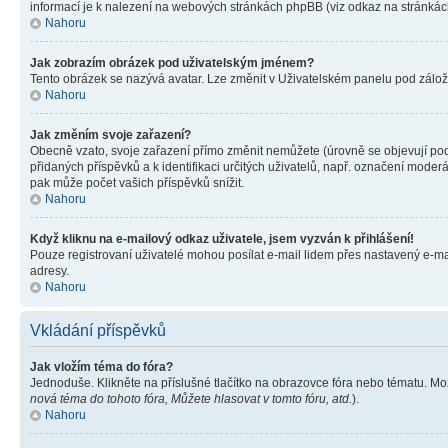
informací je k nalezení na webových stránkách phpBB (viz odkaz na stránkách
Nahoru
Jak zobrazím obrázek pod uživatelským jménem?
Tento obrázek se nazývá avatar. Lze změnit v Uživatelském panelu pod záložko
Nahoru
Jak změním svoje zařazení?
Obecně vzato, svoje zařazení přímo změnit nemůžete (úrovně se objevují pod
přidaných příspěvků a k identifikaci určitých uživatelů, např. označení mode
pak může počet vašich příspěvků snížit.
Nahoru
Když kliknu na e-mailový odkaz uživatele, jsem vyzván k přihlášení!
Pouze registrovaní uživatelé mohou posílat e-mail lidem přes nastavený e-mai
adresy.
Nahoru
Vkládání příspěvků
Jak vložím téma do fóra?
Jednoduše. Klikněte na příslušné tlačítko na obrazovce fóra nebo tématu. Mo
nová téma do tohoto fóra, Můžete hlasovat v tomto fóru, atd.
).
Nahoru