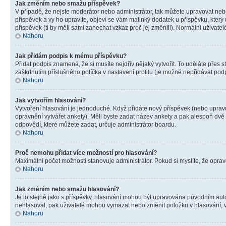
Jak změním nebo smažu příspěvek?
V případě, že nejste moderátor nebo administrátor, tak můžete upravovat neb
příspěvek a vy ho upravíte, objeví se vám malinký dodatek u příspěvku, který
příspěvek (ti by měli sami zanechat vzkaz proč jej změnili). Normální uživa
Nahoru
Jak přidám podpis k mému příspěvku?
Přidat podpis znamená, že si musíte nejdřív nějaký vytvořit. To uděláte přes 
zaškrtnutím příslušného políčka v nastavení profilu (je možné nepřidávat po
Nahoru
Jak vytvořím hlasování?
Vytvoření hlasování je jednoduché. Když přidáte nový příspěvek (nebo upravuj
oprávnění vytvářet ankety). Měli byste zadat název ankety a pak alespoň dv
odpovědí, které můžete zadat, určuje administrátor boardu.
Nahoru
Proč nemohu přidat více možností pro hlasování?
Maximální počet možností stanovuje administrátor. Pokud si myslíte, že opravd
Nahoru
Jak změním nebo smažu hlasování?
Je to stejné jako s příspěvky, hlasování mohou být upravována původním aut
nehlasoval, pak uživatelé mohou vymazat nebo změnit položku v hlasování, v 
Nahoru