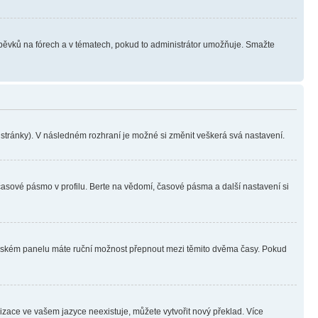
íspěvků na fórech a v tématech, pokud to administrátor umožňuje. Smažte
i stránky). V následném rozhraní je možné si změnit veškerá svá nastavení.
časové pásmo v profilu. Berte na vědomí, časové pásma a další nastavení si
ivatelském panelu máte ruční možnost přepnout mezi těmito dvěma časy. Pokud
lizace ve vašem jazyce neexistuje, můžete vytvořit nový překlad. Více