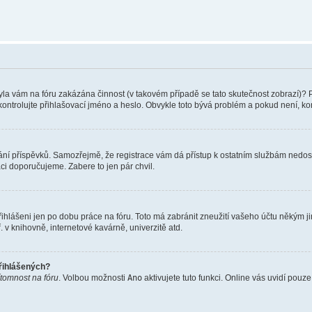
 Byla vám na fóru zakázána činnost (v takovém případě se tato skutečnost zobrazí)? 
vu zkontrolujte přihlašovací jméno a heslo. Obvykle toto bývá problém a pokud není, 
vkládání příspěvků. Samozřejmě, že registrace vám dá přístup k ostatním službám ne
aci doporučujeme. Zabere to jen pár chvil.
řihlášeni jen po dobu práce na fóru. Toto má zabránit zneužití vašeho účtu někým jiný
v knihovně, internetové kavárně, univerzitě atd.
přihlášených?
ítomnost na fóru
. Volbou možnosti
Ano
aktivujete tuto funkci. Online vás uvidí pouz