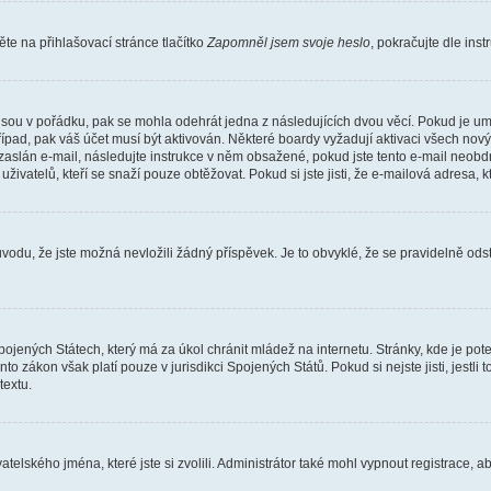
e na přihlašovací stránce tlačítko
Zapomněl jsem svoje heslo
, pokračujte dle ins
jsou v pořádku, pak se mohla odehrát jedna z následujících dvou věcí. Pokud je um
řípad, pak váš účet musí být aktivován. Některé boardy vyžadují aktivaci všech nov
yl zaslán e-mail, následujte instrukce v něm obsažené, pokud jste tento e-mail neobd
uživatelů, kteří se snaží pouze obtěžovat. Pokud si jste jisti, že e-mailová adresa, k
du, že jste možná nevložili žádný příspěvek. Je to obvyklé, že se pravidelně odstra
ojených Státech, který má za úkol chránit mládež na internetu. Stránky, kde je po
nto zákon však platí pouze v jurisdikci Spojených Států. Pokud si nejste jisti, jestl
extu.
atelského jména, které jste si zvolili. Administrátor také mohl vypnout registrace, 