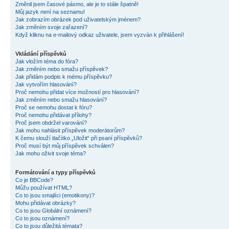
Změnil jsem časové pásmo, ale je to stále špatně!
Můj jazyk není na seznamu!
Jak zobrazím obrázek pod uživatelským jménem?
Jak změním svoje zařazení?
Když kliknu na e-mailový odkaz uživatele, jsem vyzván k přihlášení!
Vkládání příspěvků
Jak vložím téma do fóra?
Jak změním nebo smažu příspěvek?
Jak přidám podpis k mému příspěvku?
Jak vytvořím hlasování?
Proč nemohu přidat více možností pro hlasování?
Jak změním nebo smažu hlasování?
Proč se nemohu dostat k fóru?
Proč nemohu přidávat přílohy?
Proč jsem obdržel varování?
Jak mohu nahlásit příspěvek moderátorům?
K čemu slouží tlačítko „Uložit“ při psaní příspěvků?
Proč musí být můj příspěvek schválen?
Jak mohu oživit svoje téma?
Formátování a typy příspěvků
Co je BBCode?
Můžu používat HTML?
Co to jsou smajlíci (emotikony)?
Mohu přidávat obrázky?
Co to jsou Globální oznámení?
Co to jsou oznámení?
Co to jsou důležitá témata?