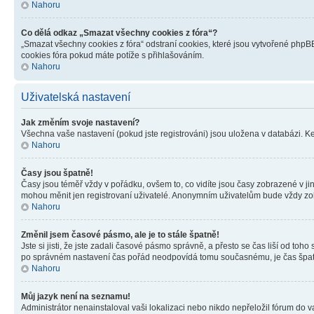
Nahoru
Co dělá odkaz „Smazat všechny cookies z fóra“?
„Smazat všechny cookies z fóra“ odstraní cookies, které jsou vytvořené phpBB
cookies fóra pokud máte potíže s přihlašováním.
Nahoru
Uživatelská nastavení
Jak změním svoje nastavení?
Všechna vaše nastavení (pokud jste registrováni) jsou uložena v databázi. K
Nahoru
Časy jsou špatně!
Časy jsou téměř vždy v pořádku, ovšem to, co vidíte jsou časy zobrazené v j
mohou měnit jen registrovaní uživatelé. Anonymním uživatelům bude vždy zo
Nahoru
Změnil jsem časové pásmo, ale je to stále špatně!
Jste si jisti, že jste zadali časové pásmo správně, a přesto se čas liší od 
po správném nastavení čas pořád neodpovídá tomu současnému, je čas špatn
Nahoru
Můj jazyk není na seznamu!
Administrátor nenainstaloval vaši lokalizaci nebo nikdo nepřeložil fórum do 