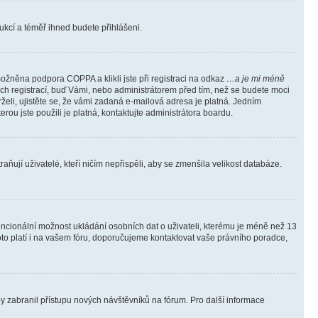
trukcí a téměř ihned budete přihlášeni.
ožněna podpora COPPA a klikli jste při registraci na odkaz
…a je mi méně
ých registrací, buď Vámi, nebo administrátorem před tím, než se budete moci
rželi, ujistěte se, že vámi zadaná e-mailová adresa je platná. Jedním
terou jste použili je platná, kontaktujte administrátora boardu.
ňují uživatelé, kteří ničím nepřispěli, aby se zmenšila velikost databáze.
tencionální možnost ukládání osobních dat o uživateli, kterému je méně než 13
i toto platí i na vašem fóru, doporučujeme kontaktovat vaše právního poradce,
aby zabranil přístupu nových návštěvníků na fórum. Pro další informace