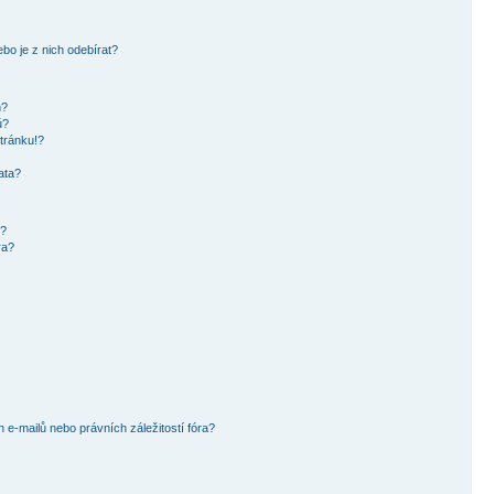
bo je z nich odebírat?
h?
ů?
tránku!?
ata?
i?
ra?
e-mailů nebo právních záležitostí fóra?