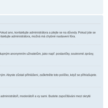
Pokud ano, kontaktujte administrátora a ptejte se na důvody. Pokud jste se
kontaktujte administrátora, možná má chybné nastavení fóra.
dostupným anonymním uživatelům, jako např. postavičky, soukromé zprávy,
m. Abyste zůstali přihlášeni, zaškrtněte toto políčko, když se přihlašujete.
e administrátoři, moderátoři a vy sami. Budete započítáváni mezi skryté