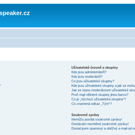
speaker.cz
Uživatelské úrovně a skupiny
Kdo jsou administrátoři?
Kdo jsou moderátoři?
Co jsou uživatelské skupiny?
?
Kde jsou uživatelské skupiny a jak se mohu
Jak se stanu moderátorem uživatelské sku
Proč mají některé skupiny jinou barvu?
Co je „Výchozí uživatelská skupina“?
Co znamená odkaz „Tým“?
Soukromé zprávy
Nemůžu posílat soukromé zprávy!
Dostávám nechtěné soukromé zprávy!
Dostal jsem spamový a obtížný e-mail od n