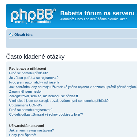
Babetta fórum na serveru 
Aktuálně: Dnes zde není žádná aktuální akce...
Obsah fóra
Často kladené otázky
Registrace a přihlášení
Proč se nemohu přihlásit?
Je vůbec potřeba se registrovat?
Proč jsem automaticky odhlášen?
Jak zabráním, aby se moje uživatelské jméno objevilo v seznamu právě přihlášených
Zapomněl jsem heslo!
Zaregistroval jsem se, ale nemohu se přihlásit!
V minulosti jsem se zaregistroval, ovšem nyní se nemohu přihlásit?!
Co znamená COPPA?
Proč se nemohu registrovat?
Co dělá odkaz „Smazat všechny cookies z fóra“?
Uživatelská nastavení
Jak změním svoje nastavení?
Časy jsou špatně!