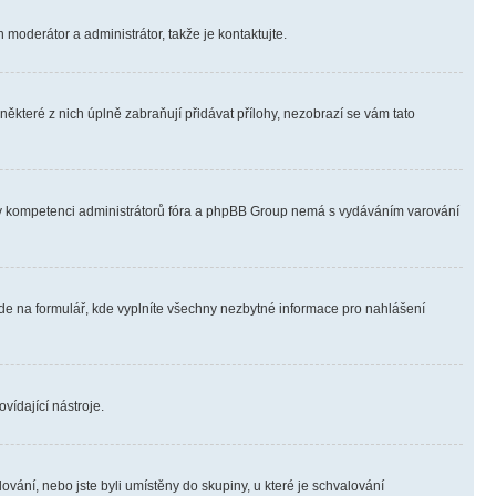
 moderátor a administrátor, takže je kontaktujte.
ěkteré z nich úplně zabraňují přidávat přílohy, nezobrazí se vám tato
ně v kompetenci administrátorů fóra a phpBB Group nemá s vydáváním varování
ede na formulář, kde vyplníte všechny nezbytné informace pro nahlášení
vídající nástroje.
vání, nebo jste byli umístěny do skupiny, u které je schvalování