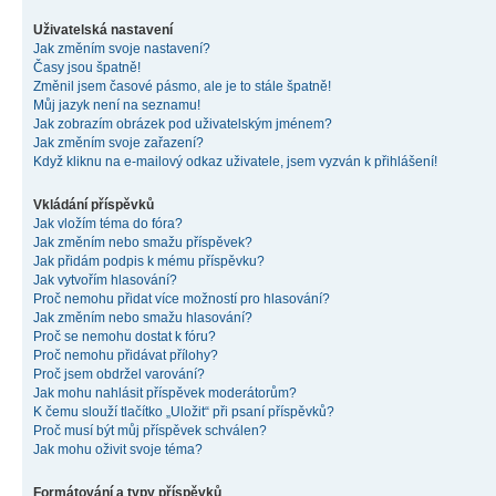
Uživatelská nastavení
Jak změním svoje nastavení?
Časy jsou špatně!
Změnil jsem časové pásmo, ale je to stále špatně!
Můj jazyk není na seznamu!
Jak zobrazím obrázek pod uživatelským jménem?
Jak změním svoje zařazení?
Když kliknu na e-mailový odkaz uživatele, jsem vyzván k přihlášení!
Vkládání příspěvků
Jak vložím téma do fóra?
Jak změním nebo smažu příspěvek?
Jak přidám podpis k mému příspěvku?
Jak vytvořím hlasování?
Proč nemohu přidat více možností pro hlasování?
Jak změním nebo smažu hlasování?
Proč se nemohu dostat k fóru?
Proč nemohu přidávat přílohy?
Proč jsem obdržel varování?
Jak mohu nahlásit příspěvek moderátorům?
K čemu slouží tlačítko „Uložit“ při psaní příspěvků?
Proč musí být můj příspěvek schválen?
Jak mohu oživit svoje téma?
Formátování a typy příspěvků