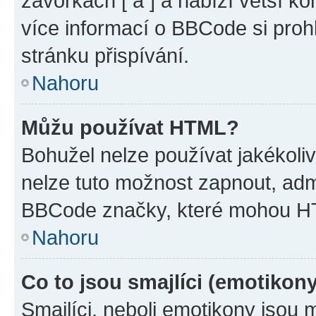
závorkách [ a ] a nabízí větší ko
více informací o BBCode si proh
stránku přispívání.
Nahoru
Můžu používat HTML?
Bohužel nelze používat jakékoli
nelze tuto možnost zapnout, adm
BBCode značky, které mohou HT
Nahoru
Co to jsou smajlíci (emotikon
Smajlíci, neboli emotikony jsou 