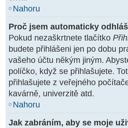
Nahoru
Proč jsem automaticky odhlá
Pokud nezaškrtnete tlačítko
Přih
budete přihlášeni jen po dobu pr
vašeho účtu někým jiným. Abyste 
políčko, když se přihlašujete. 
přihlašujete z veřejného počítač
kavárně, univerzitě atd.
Nahoru
Jak zabráním, aby se moje už