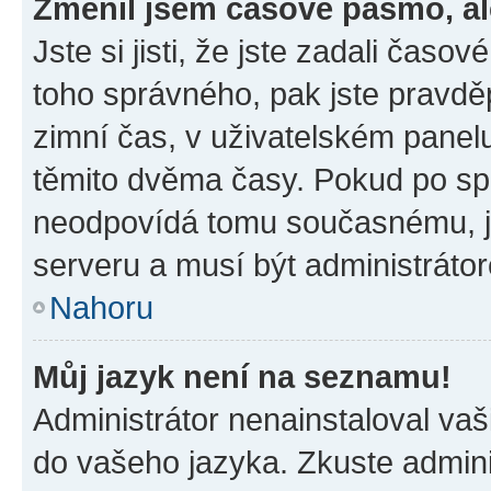
Změnil jsem časové pásmo, ale
Jste si jisti, že jste zadali časo
toho správného, pak jste pravdě
zimní čas, v uživatelském pane
těmito dvěma časy. Pokud po s
neodpovídá tomu současnému, j
serveru a musí být administráto
Nahoru
Můj jazyk není na seznamu!
Administrátor nenainstaloval vaši
do vašeho jazyka. Zkuste admini