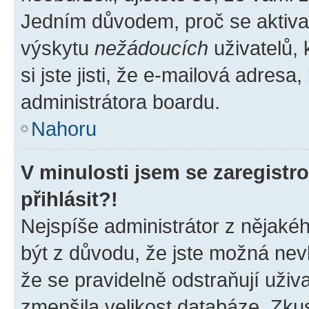
Jedním důvodem, proč se aktiva
výskytu
nežádoucích
uživatelů, 
si jste jisti, že e-mailová adresa,
administrátora boardu.
Nahoru
V minulosti jsem se zaregist
přihlásit?!
Nejspíše administrátor z nějaké
být z důvodu, že jste možná nevl
že se pravidelně odstraňují uživa
zmenšila velikost databáze. Zkus