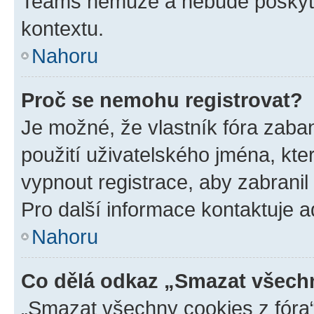
Teams nemůže a nebude poskyto
kontextu.
Nahoru
Proč se nemohu registrovat?
Je možné, že vlastník fóra zaba
použití uživatelského jména, které
vypnout registrace, aby zabrani
Pro další informace kontaktuje ad
Nahoru
Co dělá odkaz „Smazat všechn
„Smazat všechny cookies z fóra“