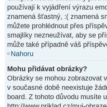
používají k vyjádření výrazu emo
znamená šťastný, :( znamená sm
můžete prohlédnout přes příspěv
smajlíky nezneužívat, aby se př
může také případně váš příspěv
Nahoru
Mohu přidávat obrázky?
Obrázky se mohou zobrazovat ve
v současné době neexistuje žád
board. Z tohoto důvodu musíte u
http://www.priklad.cz/muj-obraz