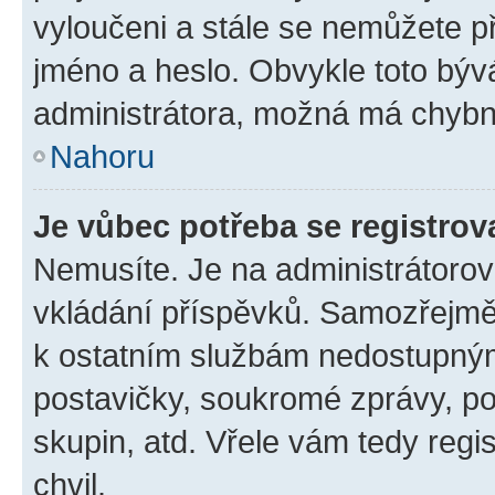
vyloučeni a stále se nemůžete při
jméno a heslo. Obvykle toto býv
administrátora, možná má chybn
Nahoru
Je vůbec potřeba se registrov
Nemusíte. Je na administrátorovi 
vkládání příspěvků. Samozřejmě,
k ostatním službám nedostupný
postavičky, soukromé zprávy, pos
skupin, atd. Vřele vám tedy regi
chvil.