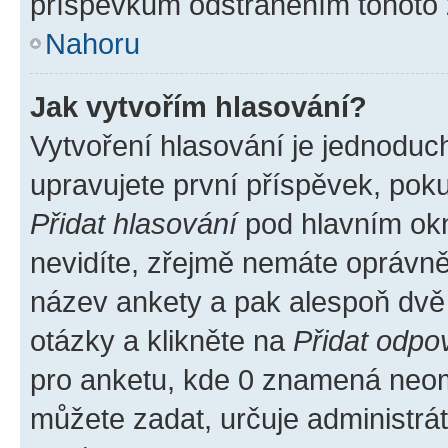
příspěvkům odstraněním tohoto z
Nahoru
Jak vytvořím hlasování?
Vytvoření hlasování je jednoduc
upravujete první příspěvek, poku
Přidat hlasování
pod hlavním okn
nevidíte, zřejmě nemáte oprávněn
název ankety a pak alespoň dvě
otázky a klikněte na
Přidat odpo
pro anketu, kde 0 znamená neom
můžete zadat, určuje administrá