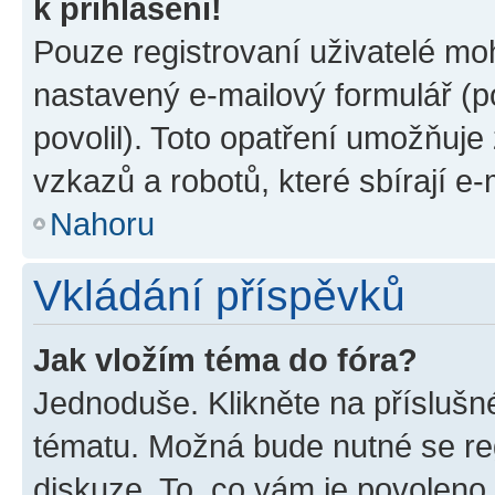
k přihlášení!
Pouze registrovaní uživatelé moh
nastavený e-mailový formulář (p
povolil). Toto opatření umožňuj
vzkazů a robotů, které sbírají e
Nahoru
Vkládání příspěvků
Jak vložím téma do fóra?
Jednoduše. Klikněte na příslušn
tématu. Možná bude nutné se reg
diskuze. To, co vám je povoleno