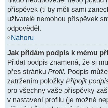
příspěvek (ti by měli sami zanec
uživatelé nemohou příspěvek sma
odpověděl.
Nahoru
Jak přidám podpis k mému př
Přidat podpis znamená, že si mus
přes stránku
Profil
. Podpis může
zatržením položky
Připojit podpi
pro všechny vaše příspěvky zašk
v nastavení profilu (je možné n