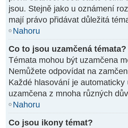
jsou. Stejně jako u oznámení rozh
mají právo přidávat důležitá tém
Nahoru
Co to jsou uzamčená témata?
Témata mohou být uzamčena mo
Nemůžete odpovídat na zamčená 
Každé hlasování je automatick
uzamčena z mnoha různých dův
Nahoru
Co jsou ikony témat?