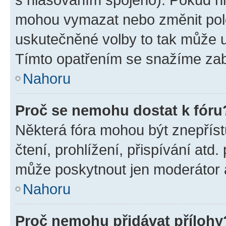
mohou vymazat nebo změnit polož
uskutečněné volby to tak může uč
Tímto opatřením se snažíme zabr
Nahoru
Proč se nemohu dostat k fóru
Některá fóra mohou být znepříst
čtení, prohlížení, přispívání atd.
může poskytnout jen moderátor a 
Nahoru
Proč nemohu přidávat přílohy