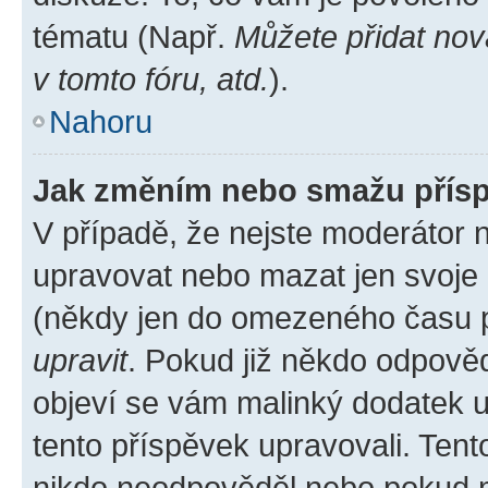
tématu (Např.
Můžete přidat nov
v tomto fóru, atd.
).
Nahoru
Jak změním nebo smažu přís
V případě, že nejste moderátor 
upravovat nebo mazat jen svoje 
(někdy jen do omezeného času po
upravit
. Pokud již někdo odpověd
objeví se vám malinký dodatek u 
tento příspěvek upravovali. Ten
nikdo neodpověděl nebo pokud mo