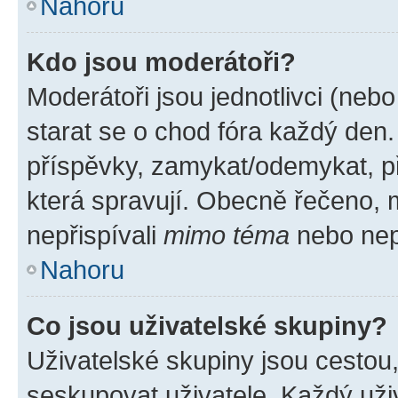
Nahoru
Kdo jsou moderátoři?
Moderátoři jsou jednotlivci (nebo 
starat se o chod fóra každý den
příspěvky, zamykat/odemykat, p
která spravují. Obecně řečeno, m
nepřispívali
mimo téma
nebo nepř
Nahoru
Co jsou uživatelské skupiny?
Uživatelské skupiny jsou cestou
seskupovat uživatele. Každý uživ