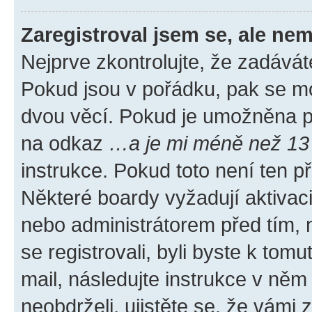
Zaregistroval jsem se, ale nem
Nejprve zkontrolujte, že zadávát
Pokud jsou v pořádku, pak se mo
dvou věcí. Pokud je umožněna pod
na odkaz
…a je mi méně než 13 
instrukce. Pokud toto není ten p
Některé boardy vyžadují aktivac
nebo administrátorem před tím, n
se registrovali, byli byste k tom
mail, následujte instrukce v něm
neobdrželi, ujistěte se, že vámi