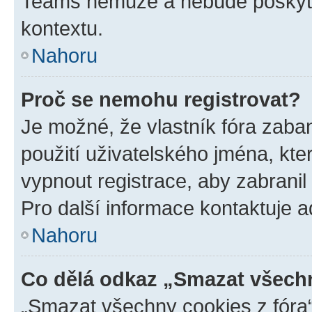
Teams nemůže a nebude poskyto
kontextu.
Nahoru
Proč se nemohu registrovat?
Je možné, že vlastník fóra zaba
použití uživatelského jména, které
vypnout registrace, aby zabrani
Pro další informace kontaktuje ad
Nahoru
Co dělá odkaz „Smazat všechn
„Smazat všechny cookies z fóra“