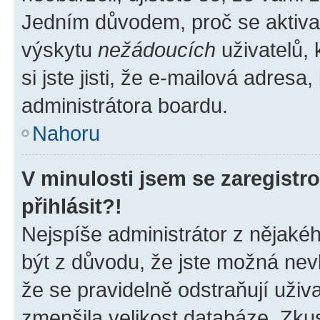
Jedním důvodem, proč se aktiva
výskytu
nežádoucích
uživatelů, 
si jste jisti, že e-mailová adresa,
administrátora boardu.
Nahoru
V minulosti jsem se zaregist
přihlásit?!
Nejspíše administrátor z nějaké
být z důvodu, že jste možná nevl
že se pravidelně odstraňují uživa
zmenšila velikost databáze. Zkus