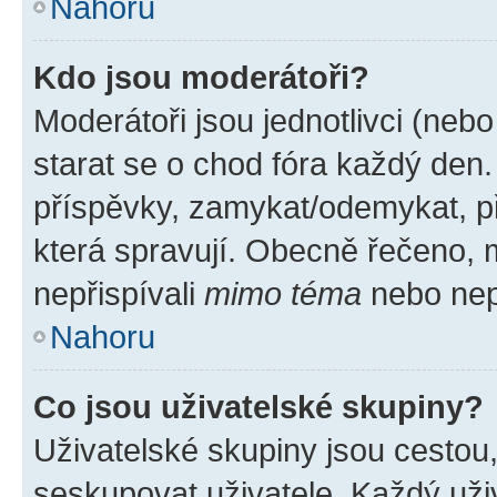
Nahoru
Kdo jsou moderátoři?
Moderátoři jsou jednotlivci (nebo 
starat se o chod fóra každý den
příspěvky, zamykat/odemykat, p
která spravují. Obecně řečeno, m
nepřispívali
mimo téma
nebo nepř
Nahoru
Co jsou uživatelské skupiny?
Uživatelské skupiny jsou cestou
seskupovat uživatele. Každý uživ