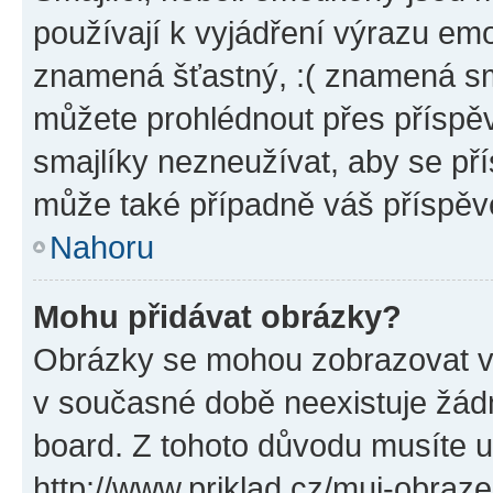
používají k vyjádření výrazu emo
znamená šťastný, :( znamená sm
můžete prohlédnout přes příspěv
smajlíky nezneužívat, aby se př
může také případně váš příspěv
Nahoru
Mohu přidávat obrázky?
Obrázky se mohou zobrazovat ve
v současné době neexistuje žád
board. Z tohoto důvodu musíte u
http://www.priklad.cz/muj-obraz