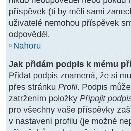
příspěvek (ti by měli sami zanec
uživatelé nemohou příspěvek sma
odpověděl.
Nahoru
Jak přidám podpis k mému př
Přidat podpis znamená, že si mus
přes stránku
Profil
. Podpis může
zatržením položky
Připojit podpi
pro všechny vaše příspěvky zašk
v nastavení profilu (je možné n