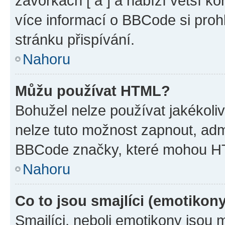
závorkách [ a ] a nabízí větší ko
více informací o BBCode si proh
stránku přispívání.
Nahoru
Můžu používat HTML?
Bohužel nelze používat jakékoli
nelze tuto možnost zapnout, adm
BBCode značky, které mohou HT
Nahoru
Co to jsou smajlíci (emotikon
Smajlíci, neboli emotikony jsou 