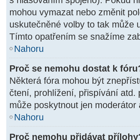
mohou vymazat nebo změnit polož
uskutečněné volby to tak může uč
Tímto opatřením se snažíme zabr
Nahoru
Proč se nemohu dostat k fóru
Některá fóra mohou být znepříst
čtení, prohlížení, přispívání atd.
může poskytnout jen moderátor a 
Nahoru
Proč nemohu přidávat přílohy