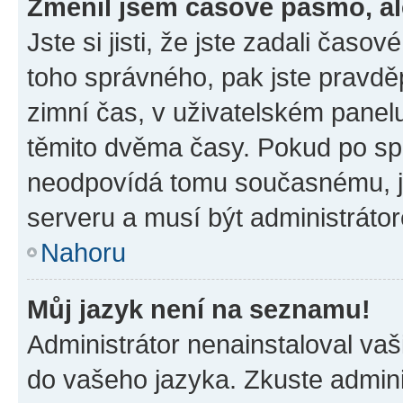
Změnil jsem časové pásmo, ale
Jste si jisti, že jste zadali časo
toho správného, pak jste pravdě
zimní čas, v uživatelském pane
těmito dvěma časy. Pokud po s
neodpovídá tomu současnému, j
serveru a musí být administráto
Nahoru
Můj jazyk není na seznamu!
Administrátor nenainstaloval vaši
do vašeho jazyka. Zkuste admini