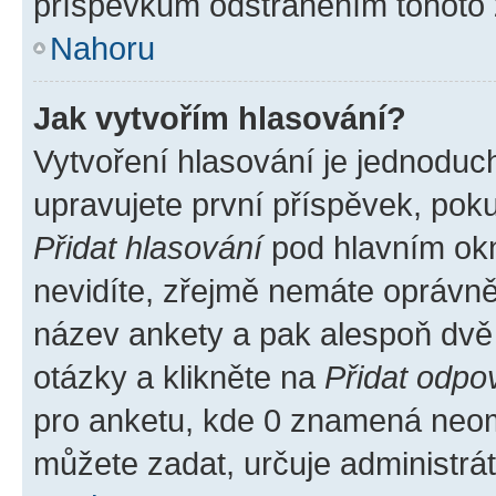
příspěvkům odstraněním tohoto z
Nahoru
Jak vytvořím hlasování?
Vytvoření hlasování je jednoduc
upravujete první příspěvek, poku
Přidat hlasování
pod hlavním okn
nevidíte, zřejmě nemáte oprávněn
název ankety a pak alespoň dvě
otázky a klikněte na
Přidat odpo
pro anketu, kde 0 znamená neom
můžete zadat, určuje administrá