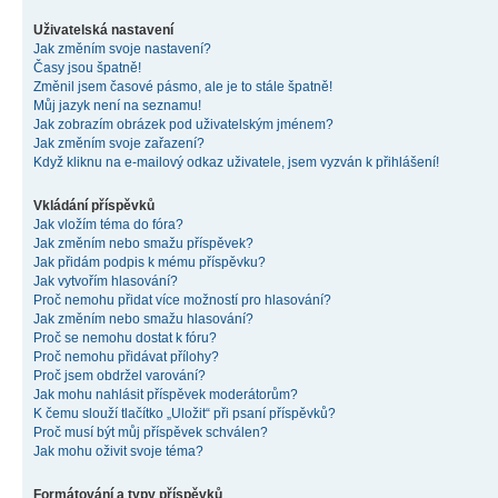
Uživatelská nastavení
Jak změním svoje nastavení?
Časy jsou špatně!
Změnil jsem časové pásmo, ale je to stále špatně!
Můj jazyk není na seznamu!
Jak zobrazím obrázek pod uživatelským jménem?
Jak změním svoje zařazení?
Když kliknu na e-mailový odkaz uživatele, jsem vyzván k přihlášení!
Vkládání příspěvků
Jak vložím téma do fóra?
Jak změním nebo smažu příspěvek?
Jak přidám podpis k mému příspěvku?
Jak vytvořím hlasování?
Proč nemohu přidat více možností pro hlasování?
Jak změním nebo smažu hlasování?
Proč se nemohu dostat k fóru?
Proč nemohu přidávat přílohy?
Proč jsem obdržel varování?
Jak mohu nahlásit příspěvek moderátorům?
K čemu slouží tlačítko „Uložit“ při psaní příspěvků?
Proč musí být můj příspěvek schválen?
Jak mohu oživit svoje téma?
Formátování a typy příspěvků