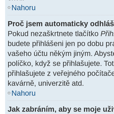
Nahoru
Proč jsem automaticky odhlá
Pokud nezaškrtnete tlačítko
Přih
budete přihlášeni jen po dobu pr
vašeho účtu někým jiným. Abyste 
políčko, když se přihlašujete. 
přihlašujete z veřejného počítač
kavárně, univerzitě atd.
Nahoru
Jak zabráním, aby se moje už