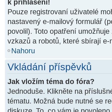
k přihlášení!
Pouze registrovaní uživatelé moh
nastavený e-mailový formulář (p
povolil). Toto opatření umožňuj
vzkazů a robotů, které sbírají e
Nahoru
Vkládání příspěvků
Jak vložím téma do fóra?
Jednoduše. Klikněte na příslušn
tématu. Možná bude nutné se reg
diskuze. To, co vám je povoleno