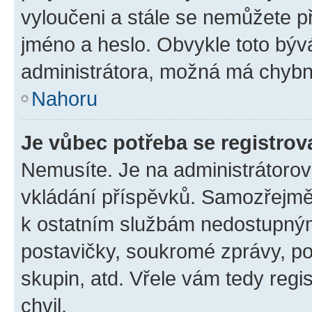
vyloučeni a stále se nemůžete při
jméno a heslo. Obvykle toto býv
administrátora, možná má chybn
Nahoru
Je vůbec potřeba se registrov
Nemusíte. Je na administrátorovi 
vkládání příspěvků. Samozřejmě,
k ostatním službám nedostupný
postavičky, soukromé zprávy, pos
skupin, atd. Vřele vám tedy regi
chvil.