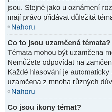
jsou. Stejně jako u oznámení rozh
mají právo přidávat důležitá tém
Nahoru
Co to jsou uzamčená témata?
Témata mohou být uzamčena mo
Nemůžete odpovídat na zamčená 
Každé hlasování je automatick
uzamčena z mnoha různých dův
Nahoru
Co jsou ikony témat?