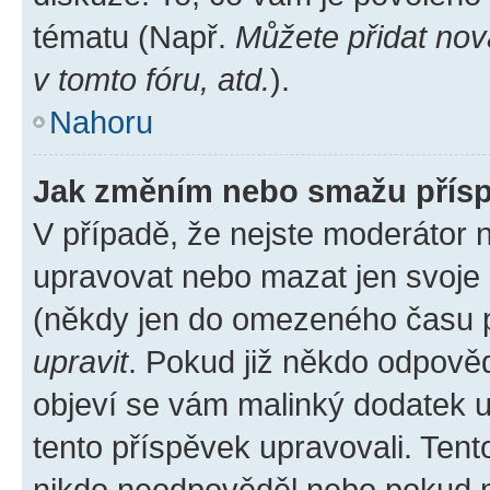
tématu (Např.
Můžete přidat nov
v tomto fóru, atd.
).
Nahoru
Jak změním nebo smažu přís
V případě, že nejste moderátor 
upravovat nebo mazat jen svoje 
(někdy jen do omezeného času po
upravit
. Pokud již někdo odpověd
objeví se vám malinký dodatek u 
tento příspěvek upravovali. Ten
nikdo neodpověděl nebo pokud mo