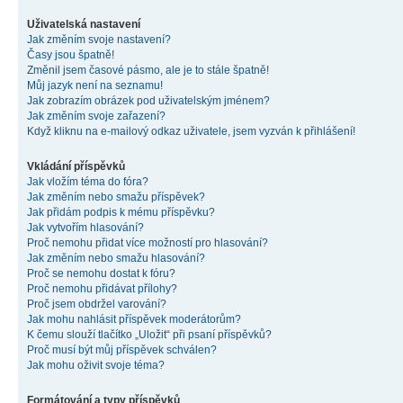
Uživatelská nastavení
Jak změním svoje nastavení?
Časy jsou špatně!
Změnil jsem časové pásmo, ale je to stále špatně!
Můj jazyk není na seznamu!
Jak zobrazím obrázek pod uživatelským jménem?
Jak změním svoje zařazení?
Když kliknu na e-mailový odkaz uživatele, jsem vyzván k přihlášení!
Vkládání příspěvků
Jak vložím téma do fóra?
Jak změním nebo smažu příspěvek?
Jak přidám podpis k mému příspěvku?
Jak vytvořím hlasování?
Proč nemohu přidat více možností pro hlasování?
Jak změním nebo smažu hlasování?
Proč se nemohu dostat k fóru?
Proč nemohu přidávat přílohy?
Proč jsem obdržel varování?
Jak mohu nahlásit příspěvek moderátorům?
K čemu slouží tlačítko „Uložit“ při psaní příspěvků?
Proč musí být můj příspěvek schválen?
Jak mohu oživit svoje téma?
Formátování a typy příspěvků