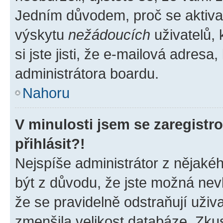
Jedním důvodem, proč se aktiva
výskytu
nežádoucích
uživatelů, 
si jste jisti, že e-mailová adresa,
administrátora boardu.
Nahoru
V minulosti jsem se zaregist
přihlásit?!
Nejspíše administrátor z nějaké
být z důvodu, že jste možná nevl
že se pravidelně odstraňují uživa
zmenšila velikost databáze. Zkus