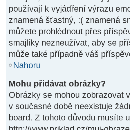
používají k vyjádření výrazu emo
znamená šťastný, :( znamená sm
můžete prohlédnout přes příspěv
smajlíky nezneužívat, aby se př
může také případně váš příspěv
Nahoru
Mohu přidávat obrázky?
Obrázky se mohou zobrazovat ve
v současné době neexistuje žád
board. Z tohoto důvodu musíte u
http://www.priklad.cz/muj-obraz