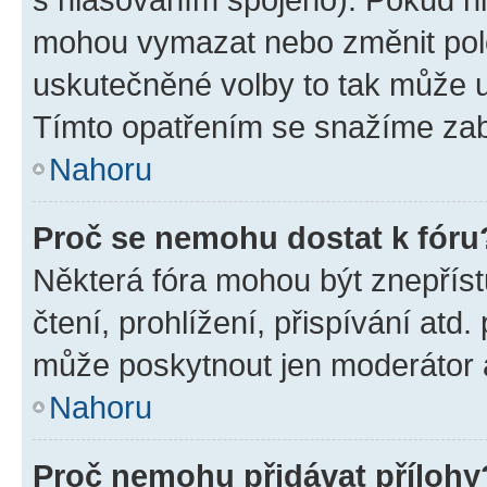
mohou vymazat nebo změnit polož
uskutečněné volby to tak může uč
Tímto opatřením se snažíme zabr
Nahoru
Proč se nemohu dostat k fóru
Některá fóra mohou být znepříst
čtení, prohlížení, přispívání atd.
může poskytnout jen moderátor a 
Nahoru
Proč nemohu přidávat přílohy