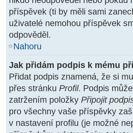
příspěvek (ti by měli sami zanec
uživatelé nemohou příspěvek sma
odpověděl.
Nahoru
Jak přidám podpis k mému př
Přidat podpis znamená, že si mus
přes stránku
Profil
. Podpis může
zatržením položky
Připojit podpi
pro všechny vaše příspěvky zašk
v nastavení profilu (je možné n