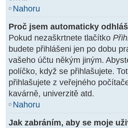
Nahoru
Proč jsem automaticky odhlá
Pokud nezaškrtnete tlačítko
Přih
budete přihlášeni jen po dobu pr
vašeho účtu někým jiným. Abyste 
políčko, když se přihlašujete. 
přihlašujete z veřejného počítač
kavárně, univerzitě atd.
Nahoru
Jak zabráním, aby se moje už