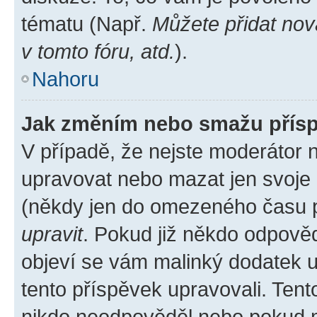
tématu (Např.
Můžete přidat nov
v tomto fóru, atd.
).
Nahoru
Jak změním nebo smažu přís
V případě, že nejste moderátor 
upravovat nebo mazat jen svoje 
(někdy jen do omezeného času po
upravit
. Pokud již někdo odpověd
objeví se vám malinký dodatek u 
tento příspěvek upravovali. Ten
nikdo neodpověděl nebo pokud mo