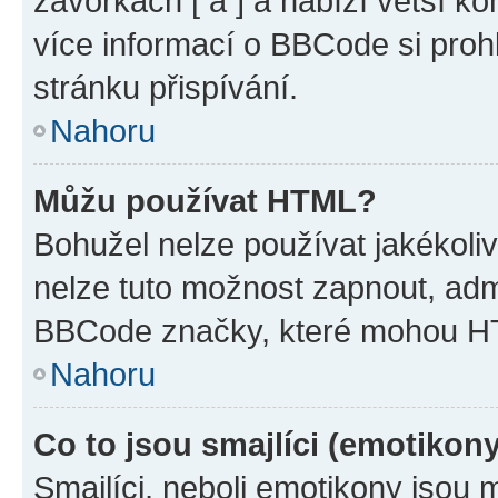
závorkách [ a ] a nabízí větší ko
více informací o BBCode si proh
stránku přispívání.
Nahoru
Můžu používat HTML?
Bohužel nelze používat jakékoli
nelze tuto možnost zapnout, adm
BBCode značky, které mohou HT
Nahoru
Co to jsou smajlíci (emotikon
Smajlíci, neboli emotikony jsou 