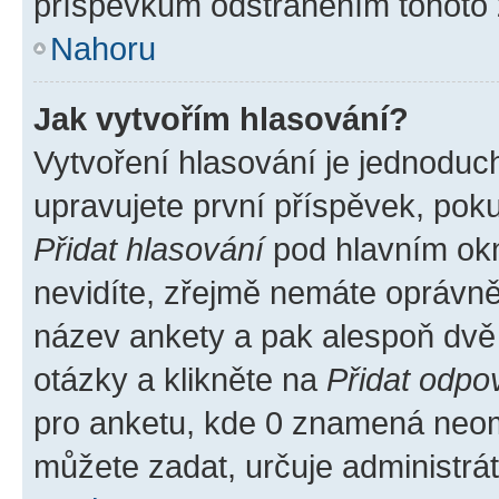
příspěvkům odstraněním tohoto z
Nahoru
Jak vytvořím hlasování?
Vytvoření hlasování je jednoduc
upravujete první příspěvek, poku
Přidat hlasování
pod hlavním okn
nevidíte, zřejmě nemáte oprávněn
název ankety a pak alespoň dvě
otázky a klikněte na
Přidat odpo
pro anketu, kde 0 znamená neom
můžete zadat, určuje administrá