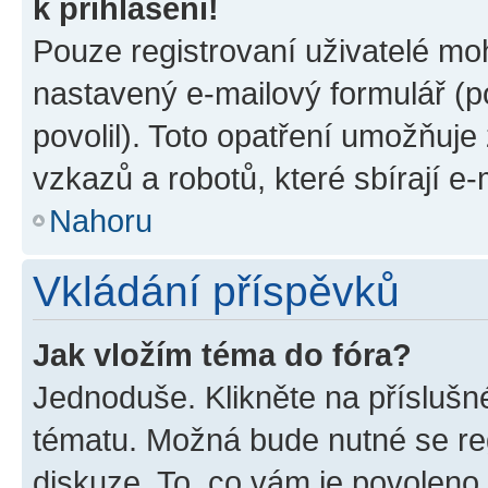
k přihlášení!
Pouze registrovaní uživatelé moh
nastavený e-mailový formulář (p
povolil). Toto opatření umožňuj
vzkazů a robotů, které sbírají e
Nahoru
Vkládání příspěvků
Jak vložím téma do fóra?
Jednoduše. Klikněte na příslušn
tématu. Možná bude nutné se reg
diskuze. To, co vám je povoleno