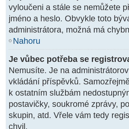
vyloučeni a stále se nemůžete při
jméno a heslo. Obvykle toto býv
administrátora, možná má chybn
Nahoru
Je vůbec potřeba se registrov
Nemusíte. Je na administrátorovi 
vkládání příspěvků. Samozřejmě,
k ostatním službám nedostupný
postavičky, soukromé zprávy, pos
skupin, atd. Vřele vám tedy regi
chvil.