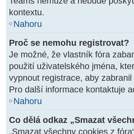
Teams nemůže a nebude poskyto
kontextu.
Nahoru
Proč se nemohu registrovat?
Je možné, že vlastník fóra zaba
použití uživatelského jména, které
vypnout registrace, aby zabrani
Pro další informace kontaktuje ad
Nahoru
Co dělá odkaz „Smazat všechn
„Smazat všechny cookies z fóra“