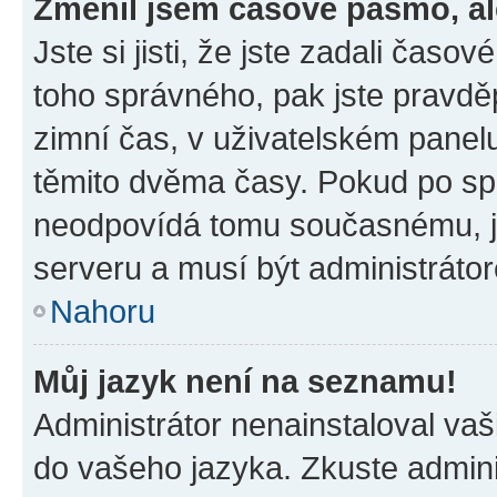
Změnil jsem časové pásmo, ale
Jste si jisti, že jste zadali časo
toho správného, pak jste pravdě
zimní čas, v uživatelském pane
těmito dvěma časy. Pokud po s
neodpovídá tomu současnému, j
serveru a musí být administráto
Nahoru
Můj jazyk není na seznamu!
Administrátor nenainstaloval vaši
do vašeho jazyka. Zkuste admini