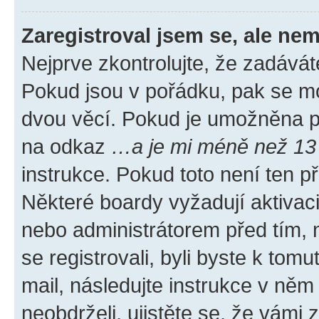
Zaregistroval jsem se, ale nem
Nejprve zkontrolujte, že zadávát
Pokud jsou v pořádku, pak se mo
dvou věcí. Pokud je umožněna pod
na odkaz
…a je mi méně než 13 
instrukce. Pokud toto není ten p
Některé boardy vyžadují aktivac
nebo administrátorem před tím, n
se registrovali, byli byste k tom
mail, následujte instrukce v něm
neobdrželi, ujistěte se, že vámi