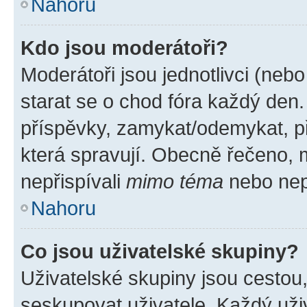
Nahoru
Kdo jsou moderátoři?
Moderátoři jsou jednotlivci (nebo 
starat se o chod fóra každý den
příspěvky, zamykat/odemykat, p
která spravují. Obecně řečeno, m
nepřispívali
mimo téma
nebo nepř
Nahoru
Co jsou uživatelské skupiny?
Uživatelské skupiny jsou cestou
seskupovat uživatele. Každý uživ