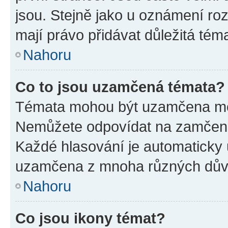
jsou. Stejně jako u oznámení rozh
mají právo přidávat důležitá tém
Nahoru
Co to jsou uzamčená témata?
Témata mohou být uzamčena mo
Nemůžete odpovídat na zamčená 
Každé hlasování je automatick
uzamčena z mnoha různých dův
Nahoru
Co jsou ikony témat?