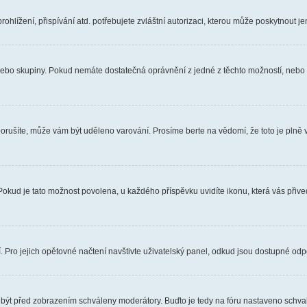
hlížení, přispívání atd. potřebujete zvláštní autorizaci, kterou může poskytnout jen
, nebo skupiny. Pokud nemáte dostatečná oprávnění z jedné z těchto možností, nebo n
e porušíte, může vám být uděleno varování. Prosíme berte na vědomí, že toto je pl
 Pokud je tato možnost povolena, u každého příspěvku uvidíte ikonu, která vás přiv
Pro jejich opětovné načtení navštivte uživatelský panel, odkud jsou dostupné odpo
 být před zobrazením schváleny moderátory. Buďto je tedy na fóru nastaveno schvalo