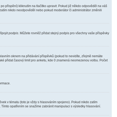
o přispění) kliknutím na tlačítko
upravit
. Pokud již někdo odpověděl na váš
ud zatím nikdo neodpověděl nebo pokud moderátor či administrátor změnili
řipojit podpis
. Můžete rovněž přidat stejný podpis pro všechny vaše příspěvky
lavním oknem na přidávání příspěvků (pokud to nevidíte, zřejmě nemáte
také přidat časový limit pro anketu, kde 0 znamená neomezenou volbu. Počet
formace.
vek v tématu (toto je vždy s hlasováním spojeno). Pokud nikdo zatím
. Tímto opatřením se snažíme zabránit manipulaci s výsledky hlasování.