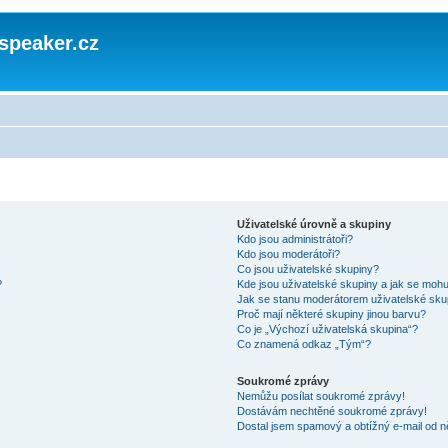
speaker.cz
Uživatelské úrovně a skupiny
Kdo jsou administrátoři?
Kdo jsou moderátoři?
Co jsou uživatelské skupiny?
?
Kde jsou uživatelské skupiny a jak se mohu
Jak se stanu moderátorem uživatelské sku
Proč mají některé skupiny jinou barvu?
Co je „Výchozí uživatelská skupina“?
Co znamená odkaz „Tým“?
Soukromé zprávy
Nemůžu posílat soukromé zprávy!
Dostávám nechtěné soukromé zprávy!
Dostal jsem spamový a obtížný e-mail od n