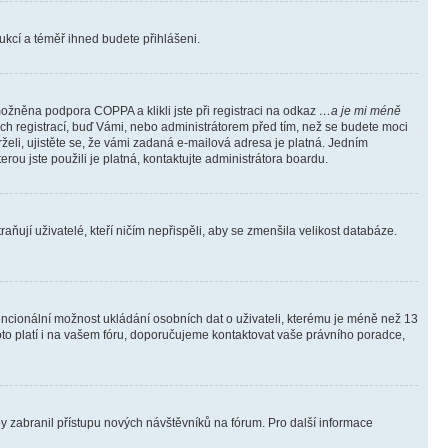
trukcí a téměř ihned budete přihlášeni.
ožněna podpora COPPA a klikli jste při registraci na odkaz
…a je mi méně
ých registrací, buď Vámi, nebo administrátorem před tím, než se budete moci
rželi, ujistěte se, že vámi zadaná e-mailová adresa je platná. Jedním
terou jste použili je platná, kontaktujte administrátora boardu.
ňují uživatelé, kteří ničím nepřispěli, aby se zmenšila velikost databáze.
tencionální možnost ukládání osobních dat o uživateli, kterému je méně než 13
i toto platí i na vašem fóru, doporučujeme kontaktovat vaše právního poradce,
aby zabranil přístupu nových návštěvníků na fórum. Pro další informace