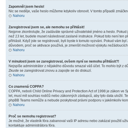
Zapomněl jsem heslo!
Nic se neděje, vaše heslo můžeme kdykoliv obnovit. V tomto případě zmáčknět
Nahoru
Zaregistroval jsem se, ale nemohu se přihlásit!
Nejprve zkontrolujte, že zadáváte správné uživatelské jméno a heslo. Pokud 
než 13 let
, budete muset následovat zaslané instrukce. Pokud toto není ten p
přihlásit. Když jste se registrovali, byli byste k tomuto vyzváni. Pokud vám b
důvodem, proč se aktivace používá, je zmenšit možnost výskytu
nežádoucích
Nahoru
V minulosti jsem se zaregistroval, ovšem nyní se nemohu přihlásit?!
Nejspíše administrátor z nějakého důvodu smazal váš účet. To mohlo být z důvo
Zkuste se zaregistrovat znovu a zapojte se do diskuzí.
Nahoru
Co znamená COPPA?
COPPA, neboli Child Online Privacy and Protection Act of 1998 je zákon ve Sp
let, musí mít souhlas rodičů nebo zákonných zástupců, aby tyto data uložil. Te
phpBB Teams nemůže a nebude poskytovat právni podporu v jakémkoliv kont
Nahoru
Proč se nemohu registrovat?
Je možné, že vlastník fóra zabanoval vaši IP adresu nebo zakázal použití uživ
kontaktuje administrátora fóra.