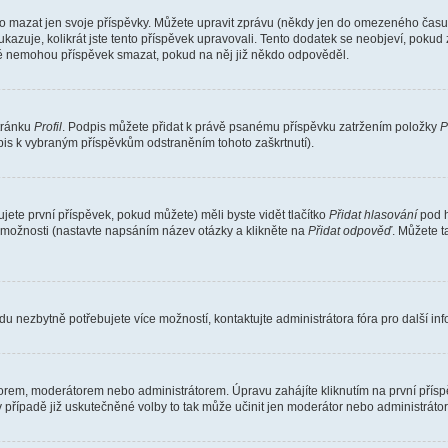
o mazat jen svoje příspěvky. Můžete upravit zprávu (někdy jen do omezeného času p
 ukazuje, kolikrát jste tento příspěvek upravovali. Tento dodatek se neobjeví, pok
telé nemohou příspěvek smazat, pokud na něj již někdo odpověděl.
stránku
Profil
. Podpis můžete přidat k právě psanému příspěvku zatržením položky
P
dpis k vybraným příspěvkům odstraněním tohoto zaškrtnutí).
ete první příspěvek, pokud můžete) měli byste vidět tlačítko
Přidat hlasování
pod h
ě možnosti (nastavte napsáním název otázky a klikněte na
Přidat odpověď
. Můžete 
u nezbytně potřebujete více možností, kontaktujte administrátora fóra pro další in
orem, moderátorem nebo administrátorem. Úpravu zahájíte kliknutím na první příspě
případě již uskutečněné volby to tak může učinit jen moderátor nebo administrátor