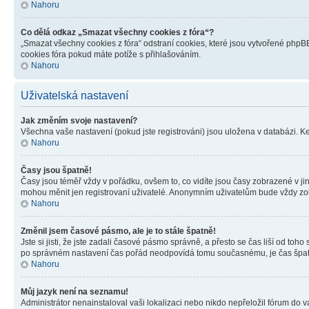
Nahoru
Co dělá odkaz „Smazat všechny cookies z fóra“?
„Smazat všechny cookies z fóra“ odstraní cookies, které jsou vytvořené phpBB
cookies fóra pokud máte potíže s přihlašováním.
Nahoru
Uživatelská nastavení
Jak změním svoje nastavení?
Všechna vaše nastavení (pokud jste registrováni) jsou uložena v databázi. K
Nahoru
Časy jsou špatně!
Časy jsou téměř vždy v pořádku, ovšem to, co vidíte jsou časy zobrazené v j
mohou měnit jen registrovaní uživatelé. Anonymním uživatelům bude vždy zo
Nahoru
Změnil jsem časové pásmo, ale je to stále špatně!
Jste si jisti, že jste zadali časové pásmo správně, a přesto se čas liší od 
po správném nastavení čas pořád neodpovídá tomu současnému, je čas špatn
Nahoru
Můj jazyk není na seznamu!
Administrátor nenainstaloval vaši lokalizaci nebo nikdo nepřeložil fórum do 