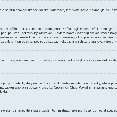
e na přihlašovací stránce tlačítko
Zapomněl jsem svoje heslo
, pokračujte dle ins
jsou v pořádku, pak se mohla odehrát jedna z následujících dvou věcí. Pokud je um
řípad, pak váš účet musí být aktivován. Některé boardy vyžadují aktivaci všech nov
yl zaslán e-mail, následujte instrukce v něm obsažené, pokud jste tento e-mail neobd
uživatelů, kteří se snaží pouze obtěžovat. Pokud si jste jisti, že e-mailová adresa, k
du, že jste možná nevložili žádný příspěvek. Je to obvyklé, že se pravidelně odstra
ojených Státech, který má za úkol chránit mládež na internetu. Stránky, kde je po
nto zákon však platí pouze v jurisdikci Spojených Států. Pokud si nejste jisti, jestl
extu.
atelského jména, které jste si zvolili. Administrátor také mohl vypnout registrace, 