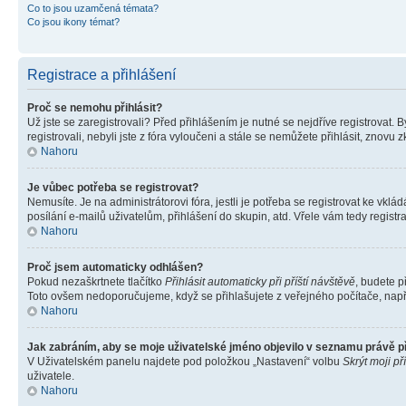
Co to jsou uzamčená témata?
Co jsou ikony témat?
Registrace a přihlášení
Proč se nemohu přihlásit?
Už jste se zaregistrovali? Před přihlášením je nutné se nejdříve registrovat.
registrovali, nebyli jste z fóra vyloučeni a stále se nemůžete přihlásit, zno
Nahoru
Je vůbec potřeba se registrovat?
Nemusíte. Je na administrátorovi fóra, jestli je potřeba se registrovat ke 
posílání e-mailů uživatelům, přihlášení do skupin, atd. Vřele vám tedy registr
Nahoru
Proč jsem automaticky odhlášen?
Pokud nezaškrtnete tlačítko
Přihlásit automaticky při příští návštěvě
, budete p
Toto ovšem nedoporučujeme, když se přihlašujete z veřejného počítače, např. 
Nahoru
Jak zabráním, aby se moje uživatelské jméno objevilo v seznamu právě 
V Uživatelském panelu najdete pod položkou „Nastavení“ volbu
Skrýt moji př
uživatele.
Nahoru