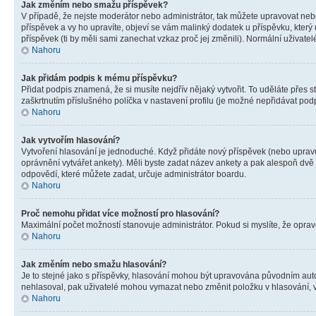
Jak změním nebo smažu příspěvek?
V případě, že nejste moderátor nebo administrátor, tak můžete upravovat neb
příspěvek a vy ho upravíte, objeví se vám malinký dodatek u příspěvku, který
příspěvek (ti by měli sami zanechat vzkaz proč jej změnili). Normální uživa
Nahoru
Jak přidám podpis k mému příspěvku?
Přidat podpis znamená, že si musíte nejdřív nějaký vytvořit. To uděláte přes 
zaškrtnutím příslušného políčka v nastavení profilu (je možné nepřidávat po
Nahoru
Jak vytvořím hlasování?
Vytvoření hlasování je jednoduché. Když přidáte nový příspěvek (nebo upravuj
oprávnění vytvářet ankety). Měli byste zadat název ankety a pak alespoň dv
odpovědí, které můžete zadat, určuje administrátor boardu.
Nahoru
Proč nemohu přidat více možností pro hlasování?
Maximální počet možností stanovuje administrátor. Pokud si myslíte, že opravd
Nahoru
Jak změním nebo smažu hlasování?
Je to stejné jako s příspěvky, hlasování mohou být upravována původním aut
nehlasoval, pak uživatelé mohou vymazat nebo změnit položku v hlasování, v 
Nahoru