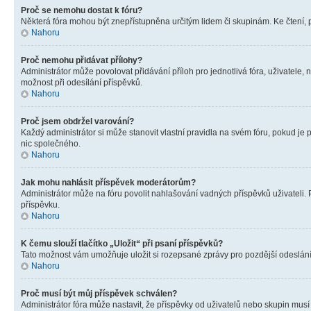
Proč se nemohu dostat k fóru?
Některá fóra mohou být znepřístupněna určitým lidem či skupinám. Ke čtení, pro
Nahoru
Proč nemohu přidávat přílohy?
Administrátor může povolovat přidávání příloh pro jednotlivá fóra, uživatele
možnost při odesílání příspěvků.
Nahoru
Proč jsem obdržel varování?
Každý administrátor si může stanovit vlastní pravidla na svém fóru, pokud j
nic společného.
Nahoru
Jak mohu nahlásit příspěvek moderátorům?
Administrátor může na fóru povolit nahlašování vadných příspěvků uživateli.
příspěvku.
Nahoru
K čemu slouží tlačítko „Uložit“ při psaní příspěvků?
Tato možnost vám umožňuje uložit si rozepsané zprávy pro pozdější odeslání. 
Nahoru
Proč musí být můj příspěvek schválen?
Administrátor fóra může nastavit, že příspěvky od uživatelů nebo skupin musí