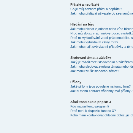
Přátelé a nepřátelé
Co je můj seznam přátel a nepřátel?
Jak mohu přidávat uživatele do seznamů ne
Hledání na fóru
Jak mohu hledat v jednom nebo více fórec
Proč můj dotaz vrací nulový počet výsledk
Proč mi vyhledávání vrací prázdnou bílou s
Jak mohu vyhledávat členy fóra?
Jak mohu najít své vlastní příspěvky a tém
Sledování témat a záložky
Jaký je rozdíl mezi sledováním a záložkam
Jak mohu sledovat zvolená témata nebo fó
Jak mohu zrušit sledování témat?
Přílohy
Jaké přílohy jsou povolené na tomto fóru?
Jak si mohu zobrazit všechny své přílohy?
Záležitosti okolo phpBB 3
Kdo napsal tento program?
Proč není k dispozici funkce X?
Koho mám kontaktovat ohledně obtěžujících 