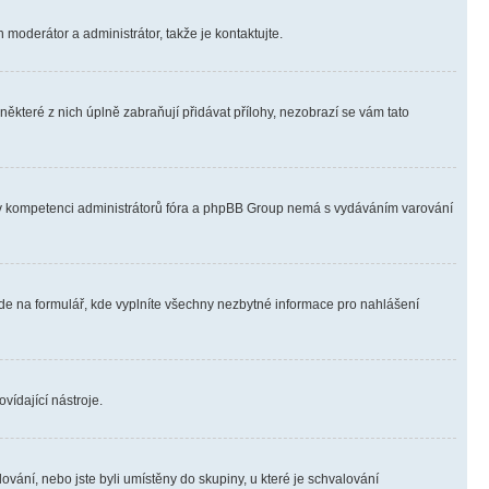
 moderátor a administrátor, takže je kontaktujte.
ěkteré z nich úplně zabraňují přidávat přílohy, nezobrazí se vám tato
ně v kompetenci administrátorů fóra a phpBB Group nemá s vydáváním varování
ede na formulář, kde vyplníte všechny nezbytné informace pro nahlášení
vídající nástroje.
vání, nebo jste byli umístěny do skupiny, u které je schvalování