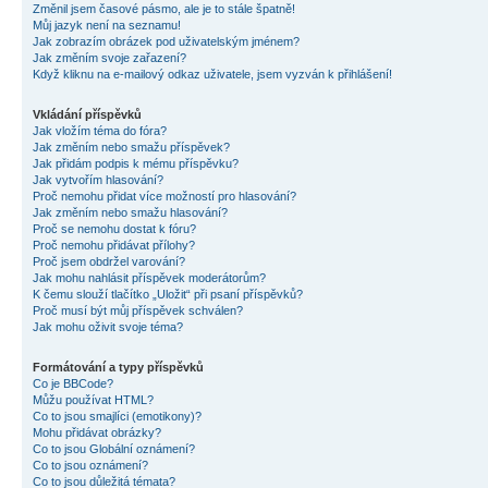
Změnil jsem časové pásmo, ale je to stále špatně!
Můj jazyk není na seznamu!
Jak zobrazím obrázek pod uživatelským jménem?
Jak změním svoje zařazení?
Když kliknu na e-mailový odkaz uživatele, jsem vyzván k přihlášení!
Vkládání příspěvků
Jak vložím téma do fóra?
Jak změním nebo smažu příspěvek?
Jak přidám podpis k mému příspěvku?
Jak vytvořím hlasování?
Proč nemohu přidat více možností pro hlasování?
Jak změním nebo smažu hlasování?
Proč se nemohu dostat k fóru?
Proč nemohu přidávat přílohy?
Proč jsem obdržel varování?
Jak mohu nahlásit příspěvek moderátorům?
K čemu slouží tlačítko „Uložit“ při psaní příspěvků?
Proč musí být můj příspěvek schválen?
Jak mohu oživit svoje téma?
Formátování a typy příspěvků
Co je BBCode?
Můžu používat HTML?
Co to jsou smajlíci (emotikony)?
Mohu přidávat obrázky?
Co to jsou Globální oznámení?
Co to jsou oznámení?
Co to jsou důležitá témata?