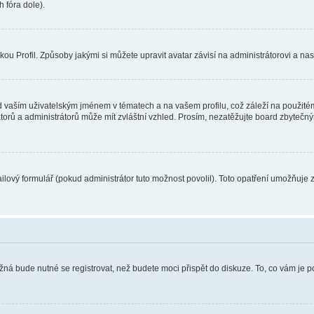
 fóra dole).
u Profil. Způsoby jakými si můžete upravit avatar závisí na administrátorovi a na
 vaším uživatelským jménem v tématech a na vašem profilu, což záleží na použitém
rátorů a administrátorů může mít zvláštní vzhled. Prosím, nezatěžujte board zbytečn
lový formulář (pokud administrátor tuto možnost povolil). Toto opatření umožňuje 
žná bude nutné se registrovat, než budete moci přispět do diskuze. To, co vám je 