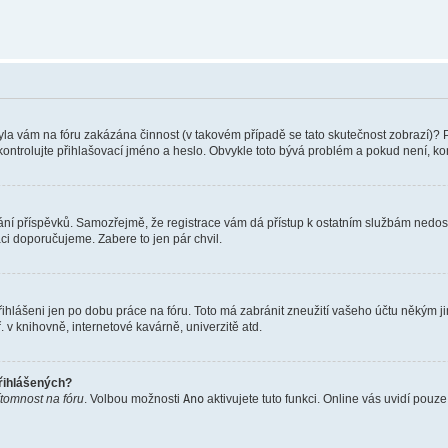
 Byla vám na fóru zakázána činnost (v takovém případě se tato skutečnost zobrazí)? 
vu zkontrolujte přihlašovací jméno a heslo. Obvykle toto bývá problém a pokud není, 
vkládání příspěvků. Samozřejmě, že registrace vám dá přístup k ostatním službám ne
aci doporučujeme. Zabere to jen pár chvil.
řihlášeni jen po dobu práce na fóru. Toto má zabránit zneužití vašeho účtu někým jiný
v knihovně, internetové kavárně, univerzitě atd.
přihlášených?
ítomnost na fóru
. Volbou možnosti
Ano
aktivujete tuto funkci. Online vás uvidí pouz