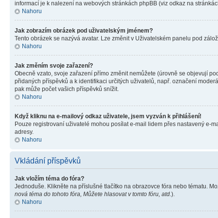
informací je k nalezení na webových stránkách phpBB (viz odkaz na stránkách
Nahoru
Jak zobrazím obrázek pod uživatelským jménem?
Tento obrázek se nazývá avatar. Lze změnit v Uživatelském panelu pod záložko
Nahoru
Jak změním svoje zařazení?
Obecně vzato, svoje zařazení přímo změnit nemůžete (úrovně se objevují pod
přidaných příspěvků a k identifikaci určitých uživatelů, např. označení mode
pak může počet vašich příspěvků snížit.
Nahoru
Když kliknu na e-mailový odkaz uživatele, jsem vyzván k přihlášení!
Pouze registrovaní uživatelé mohou posílat e-mail lidem přes nastavený e-mai
adresy.
Nahoru
Vkládání příspěvků
Jak vložím téma do fóra?
Jednoduše. Klikněte na příslušné tlačítko na obrazovce fóra nebo tématu. Mo
nová téma do tohoto fóra, Můžete hlasovat v tomto fóru, atd.
).
Nahoru