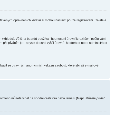
stavených oprávněních. Avatar si mohou nastavit pouze registrovaní uživatelé.
 vzhledu). Většina boardů používají hodnocení úrovní k rozlišení počtu vámi
ým přispíváním jen, abyste dosáhli vyšší úrovně. Moderátor nebo administrátor
zbavit se otravných anonymních vzkazů a robotů, které sbírají e-mailové
povoleno můžete vidět na spodní části fóra nebo tématu (Např.
Můžete přidat