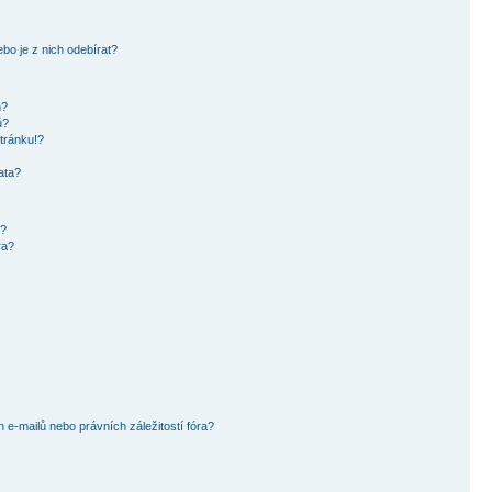
bo je z nich odebírat?
h?
ů?
tránku!?
ata?
i?
ra?
e-mailů nebo právních záležitostí fóra?