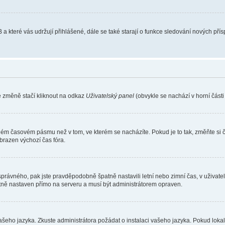
 a které vás udržují přihlášené, dále se také starají o funkce sledování nových př
e změně stačí kliknout na odkaz
Uživatelský panel
(obvykle se nachází v horní část
iném časovém pásmu než v tom, ve kterém se nacházíte. Pokud je to tak, změňte si 
brazen výchozí čas fóra.
toho správného, pak jste pravděpodobně špatně nastavili letní nebo zimní čas, v už
ě nastaven přímo na serveru a musí být administrátorem opraven.
vašeho jazyka. Zkuste administrátora požádat o instalaci vašeho jazyka. Pokud loka