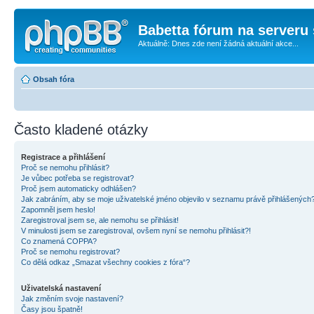
Babetta fórum na serveru 
Aktuálně: Dnes zde není žádná aktuální akce...
Obsah fóra
Často kladené otázky
Registrace a přihlášení
Proč se nemohu přihlásit?
Je vůbec potřeba se registrovat?
Proč jsem automaticky odhlášen?
Jak zabráním, aby se moje uživatelské jméno objevilo v seznamu právě přihlášených
Zapomněl jsem heslo!
Zaregistroval jsem se, ale nemohu se přihlásit!
V minulosti jsem se zaregistroval, ovšem nyní se nemohu přihlásit?!
Co znamená COPPA?
Proč se nemohu registrovat?
Co dělá odkaz „Smazat všechny cookies z fóra“?
Uživatelská nastavení
Jak změním svoje nastavení?
Časy jsou špatně!