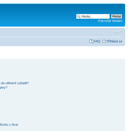
Pokročilé hledání
FAQ
Přihlásit se
 do některé zařadit?
piny?
ěkoho z fóra!