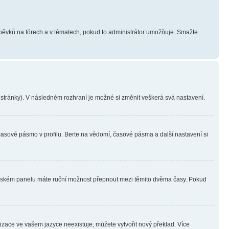
íspěvků na fórech a v tématech, pokud to administrátor umožňuje. Smažte
i stránky). V následném rozhraní je možné si změnit veškerá svá nastavení.
časové pásmo v profilu. Berte na vědomí, časové pásma a další nastavení si
ivatelském panelu máte ruční možnost přepnout mezi těmito dvěma časy. Pokud
lizace ve vašem jazyce neexistuje, můžete vytvořit nový překlad. Více