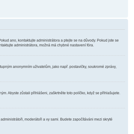
Pokud ano, kontaktujte administrátora a ptejte se na důvody. Pokud jste se
kontaktujte administrátora, možná má chybné nastavení fóra.
dostupným anonymním uživatelům, jako např. postavičky, soukromé zprávy,
m. Abyste zůstali přihlášeni, zaškrtněte toto políčko, když se přihlašujete.
e administrátoři, moderátoři a vy sami. Budete započítáváni mezi skryté