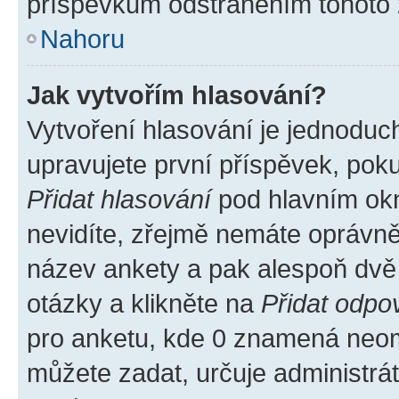
příspěvkům odstraněním tohoto z
Nahoru
Jak vytvořím hlasování?
Vytvoření hlasování je jednoduc
upravujete první příspěvek, poku
Přidat hlasování
pod hlavním okn
nevidíte, zřejmě nemáte oprávněn
název ankety a pak alespoň dvě
otázky a klikněte na
Přidat odpo
pro anketu, kde 0 znamená neom
můžete zadat, určuje administrá