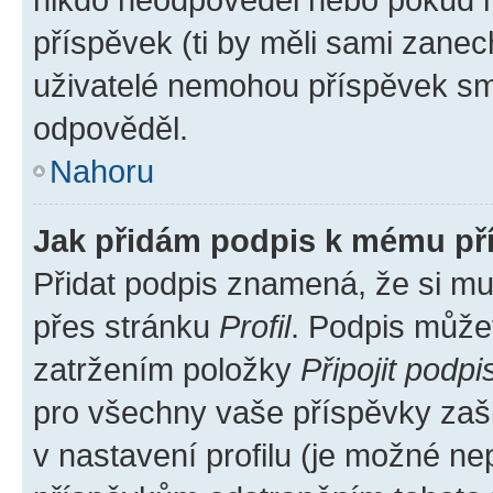
příspěvek (ti by měli sami zanec
uživatelé nemohou příspěvek sma
odpověděl.
Nahoru
Jak přidám podpis k mému př
Přidat podpis znamená, že si mus
přes stránku
Profil
. Podpis může
zatržením položky
Připojit podpi
pro všechny vaše příspěvky zašk
v nastavení profilu (je možné n