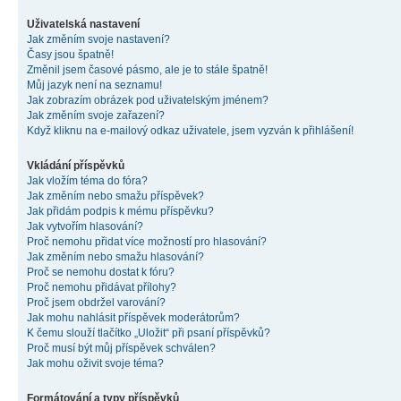
Uživatelská nastavení
Jak změním svoje nastavení?
Časy jsou špatně!
Změnil jsem časové pásmo, ale je to stále špatně!
Můj jazyk není na seznamu!
Jak zobrazím obrázek pod uživatelským jménem?
Jak změním svoje zařazení?
Když kliknu na e-mailový odkaz uživatele, jsem vyzván k přihlášení!
Vkládání příspěvků
Jak vložím téma do fóra?
Jak změním nebo smažu příspěvek?
Jak přidám podpis k mému příspěvku?
Jak vytvořím hlasování?
Proč nemohu přidat více možností pro hlasování?
Jak změním nebo smažu hlasování?
Proč se nemohu dostat k fóru?
Proč nemohu přidávat přílohy?
Proč jsem obdržel varování?
Jak mohu nahlásit příspěvek moderátorům?
K čemu slouží tlačítko „Uložit“ při psaní příspěvků?
Proč musí být můj příspěvek schválen?
Jak mohu oživit svoje téma?
Formátování a typy příspěvků