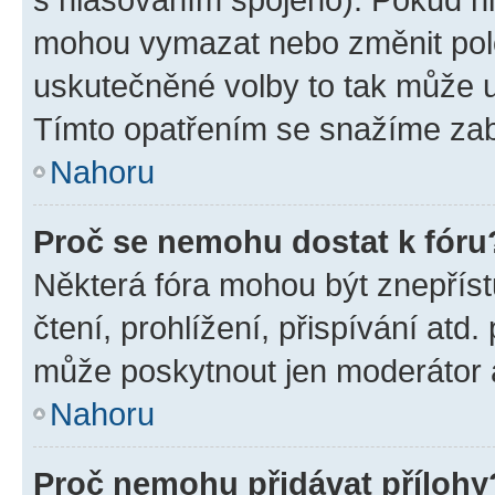
mohou vymazat nebo změnit polož
uskutečněné volby to tak může uč
Tímto opatřením se snažíme zabr
Nahoru
Proč se nemohu dostat k fóru
Některá fóra mohou být znepříst
čtení, prohlížení, přispívání atd.
může poskytnout jen moderátor a 
Nahoru
Proč nemohu přidávat přílohy