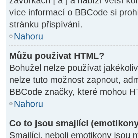
závorkách [ a ] a nabízí větší ko
více informací o BBCode si proh
stránku přispívání.
Nahoru
Můžu používat HTML?
Bohužel nelze používat jakékoli
nelze tuto možnost zapnout, adm
BBCode značky, které mohou HT
Nahoru
Co to jsou smajlíci (emotikon
Smajlíci, neboli emotikony jsou 