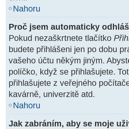
Nahoru
Proč jsem automaticky odhlá
Pokud nezaškrtnete tlačítko
Přih
budete přihlášeni jen po dobu pr
vašeho účtu někým jiným. Abyste 
políčko, když se přihlašujete. 
přihlašujete z veřejného počítač
kavárně, univerzitě atd.
Nahoru
Jak zabráním, aby se moje už