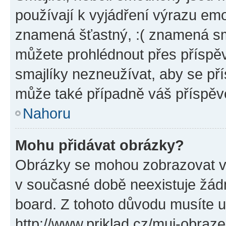
používají k vyjádření výrazu emo
znamená šťastný, :( znamená sm
můžete prohlédnout přes příspěv
smajlíky nezneužívat, aby se př
může také případně váš příspěv
Nahoru
Mohu přidávat obrázky?
Obrázky se mohou zobrazovat ve
v současné době neexistuje žád
board. Z tohoto důvodu musíte u
http://www.priklad.cz/muj-obraz