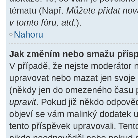
tématu (Např.
Můžete přidat nov
v tomto fóru, atd.
).
Nahoru
Jak změním nebo smažu přís
V případě, že nejste moderátor 
upravovat nebo mazat jen svoje 
(někdy jen do omezeného času po
upravit
. Pokud již někdo odpověd
objeví se vám malinký dodatek u 
tento příspěvek upravovali. Ten
nikdo neodpověděl nebo pokud mo