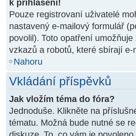
k přihlášení!
Pouze registrovaní uživatelé moh
nastavený e-mailový formulář (p
povolil). Toto opatření umožňuj
vzkazů a robotů, které sbírají e
Nahoru
Vkládání příspěvků
Jak vložím téma do fóra?
Jednoduše. Klikněte na příslušn
tématu. Možná bude nutné se reg
diskuze. To, co vám je povoleno