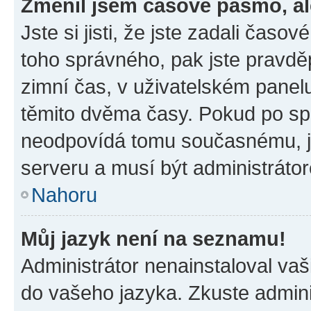
Změnil jsem časové pásmo, ale
Jste si jisti, že jste zadali časo
toho správného, pak jste pravdě
zimní čas, v uživatelském pane
těmito dvěma časy. Pokud po s
neodpovídá tomu současnému, j
serveru a musí být administráto
Nahoru
Můj jazyk není na seznamu!
Administrátor nenainstaloval vaši
do vašeho jazyka. Zkuste admini