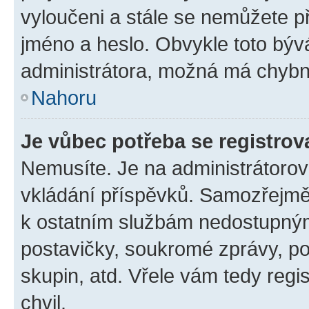
vyloučeni a stále se nemůžete při
jméno a heslo. Obvykle toto býv
administrátora, možná má chybn
Nahoru
Je vůbec potřeba se registrov
Nemusíte. Je na administrátorovi 
vkládání příspěvků. Samozřejmě,
k ostatním službám nedostupný
postavičky, soukromé zprávy, pos
skupin, atd. Vřele vám tedy regi
chvil.