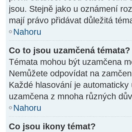
jsou. Stejně jako u oznámení rozh
mají právo přidávat důležitá tém
Nahoru
Co to jsou uzamčená témata?
Témata mohou být uzamčena mo
Nemůžete odpovídat na zamčená 
Každé hlasování je automatick
uzamčena z mnoha různých dův
Nahoru
Co jsou ikony témat?