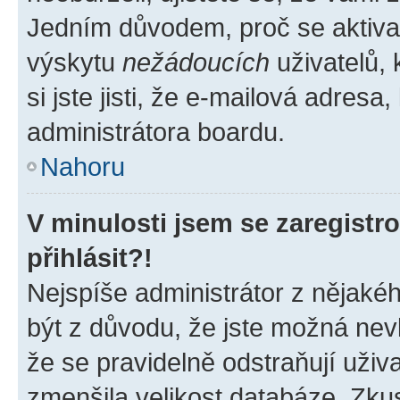
Jedním důvodem, proč se aktiva
výskytu
nežádoucích
uživatelů, 
si jste jisti, že e-mailová adresa,
administrátora boardu.
Nahoru
V minulosti jsem se zaregist
přihlásit?!
Nejspíše administrátor z nějaké
být z důvodu, že jste možná nevl
že se pravidelně odstraňují uživa
zmenšila velikost databáze. Zkus