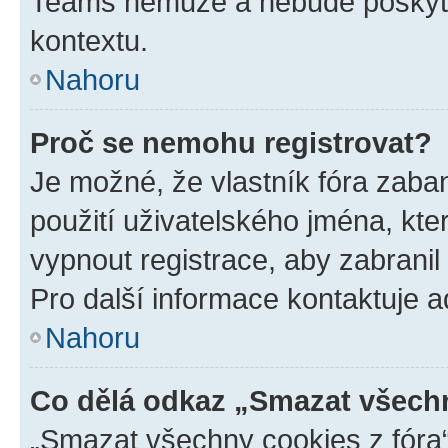
Teams nemůže a nebude poskyto
kontextu.
Nahoru
Proč se nemohu registrovat?
Je možné, že vlastník fóra zaba
použití uživatelského jména, které
vypnout registrace, aby zabrani
Pro další informace kontaktuje ad
Nahoru
Co dělá odkaz „Smazat všechn
„Smazat všechny cookies z fóra“