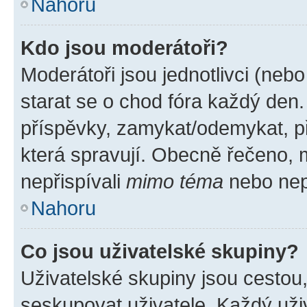
Nahoru
Kdo jsou moderátoři?
Moderátoři jsou jednotlivci (nebo 
starat se o chod fóra každý den
příspěvky, zamykat/odemykat, p
která spravují. Obecně řečeno, m
nepřispívali
mimo téma
nebo nepř
Nahoru
Co jsou uživatelské skupiny?
Uživatelské skupiny jsou cestou
seskupovat uživatele. Každý uživ