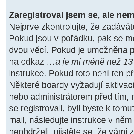
Zaregistroval jsem se, ale nem
Nejprve zkontrolujte, že zadávát
Pokud jsou v pořádku, pak se mo
dvou věcí. Pokud je umožněna pod
na odkaz
…a je mi méně než 13 
instrukce. Pokud toto není ten p
Některé boardy vyžadují aktivac
nebo administrátorem před tím, n
se registrovali, byli byste k tom
mail, následujte instrukce v něm
neobdrželi, ujistěte se, že vámi