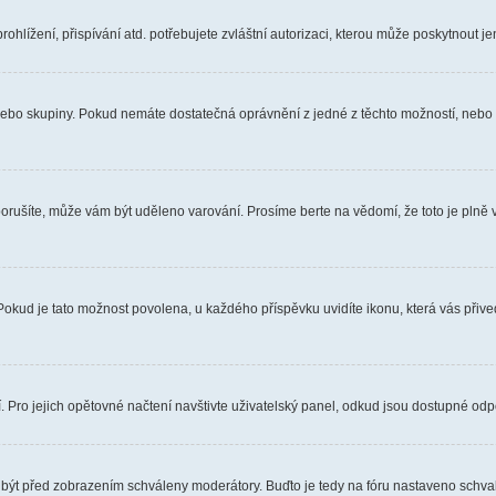
hlížení, přispívání atd. potřebujete zvláštní autorizaci, kterou může poskytnout jen
, nebo skupiny. Pokud nemáte dostatečná oprávnění z jedné z těchto možností, nebo n
e porušíte, může vám být uděleno varování. Prosíme berte na vědomí, že toto je pl
 Pokud je tato možnost povolena, u každého příspěvku uvidíte ikonu, která vás přiv
Pro jejich opětovné načtení navštivte uživatelský panel, odkud jsou dostupné odpo
 být před zobrazením schváleny moderátory. Buďto je tedy na fóru nastaveno schvalo