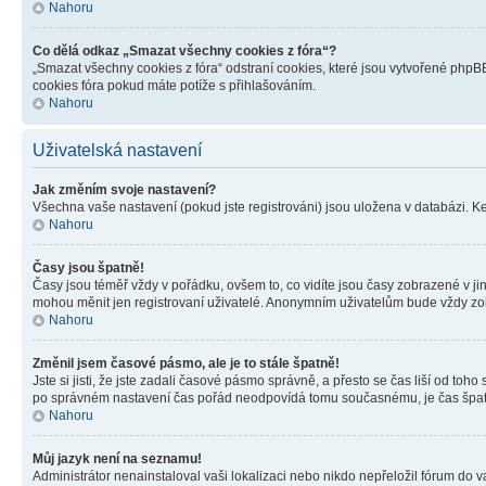
Nahoru
Co dělá odkaz „Smazat všechny cookies z fóra“?
„Smazat všechny cookies z fóra“ odstraní cookies, které jsou vytvořené phpBB
cookies fóra pokud máte potíže s přihlašováním.
Nahoru
Uživatelská nastavení
Jak změním svoje nastavení?
Všechna vaše nastavení (pokud jste registrováni) jsou uložena v databázi. K
Nahoru
Časy jsou špatně!
Časy jsou téměř vždy v pořádku, ovšem to, co vidíte jsou časy zobrazené v j
mohou měnit jen registrovaní uživatelé. Anonymním uživatelům bude vždy zo
Nahoru
Změnil jsem časové pásmo, ale je to stále špatně!
Jste si jisti, že jste zadali časové pásmo správně, a přesto se čas liší od 
po správném nastavení čas pořád neodpovídá tomu současnému, je čas špatn
Nahoru
Můj jazyk není na seznamu!
Administrátor nenainstaloval vaši lokalizaci nebo nikdo nepřeložil fórum do 