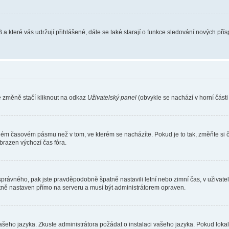
 a které vás udržují přihlášené, dále se také starají o funkce sledování nových př
e změně stačí kliknout na odkaz
Uživatelský panel
(obvykle se nachází v horní část
iném časovém pásmu než v tom, ve kterém se nacházíte. Pokud je to tak, změňte si 
brazen výchozí čas fóra.
toho správného, pak jste pravděpodobně špatně nastavili letní nebo zimní čas, v už
ě nastaven přímo na serveru a musí být administrátorem opraven.
vašeho jazyka. Zkuste administrátora požádat o instalaci vašeho jazyka. Pokud loka