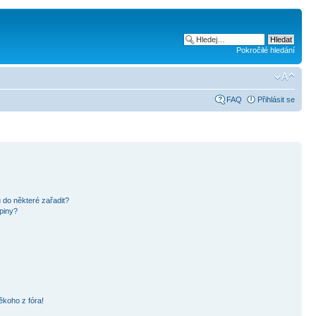
Pokročilé hledání
FAQ
Přihlásit se
 do některé zařadit?
piny?
ěkoho z fóra!