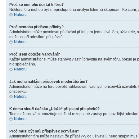
Proč se nemohu dostat k fóru?
Některá fóra mohou být znepřístupněna určitým lidem či skupinám. Ke čtení, pro
Nahoru
Proč nemohu přidávat přílohy?
Administrátor může povolovat přidávání příloh pro jednotlivá fóra, uživatele
možnost při odesílání příspěvků.
Nahoru
Proč jsem obdržel varování?
Každý administrátor si může stanovit vlastní pravidla na svém fóru, pokud j
nic společného.
Nahoru
Jak mohu nahlásit příspěvek moderátorům?
Administrátor může na fóru povolit nahlašování vadných příspěvků uživateli.
příspěvku.
Nahoru
K čemu slouží tlačítko „Uložit“ při psaní příspěvků?
Tato možnost vám umožňuje uložit si rozepsané zprávy pro pozdější odeslání. 
Nahoru
Proč musí být můj příspěvek schválen?
Administrátor fóra může nastavit, že příspěvky od uživatelů nebo skupin musí