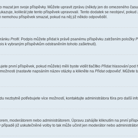
o mazat jen svoje příspěvky. Můžete upravit zprávu (někdy jen do omezeného času p
 ukazuje, kolikrát jste tento příspěvek upravovali. Tento dodatek se neobjeví, pok
telé nemohou příspěvek smazat, pokud na něj již někdo odpověděl.
stránku
Profil
. Podpis můžete přidat k právě psanému příspěvku zatržením položky
P
dpis k vybraným příspěvkům odstraněním tohoto zaškrtnutí).
ete první příspěvek, pokud můžete) měli byste vidět tlačítko
Přidat hlasování
pod h
ě možnosti (nastavte napsáním název otázky a klikněte na
Přidat odpověď
. Můžete 
u nezbytně potřebujete více možností, kontaktujte administrátora fóra pro další in
orem, moderátorem nebo administrátorem. Úpravu zahájíte kliknutím na první příspě
případě již uskutečněné volby to tak může učinit jen moderátor nebo administrátor