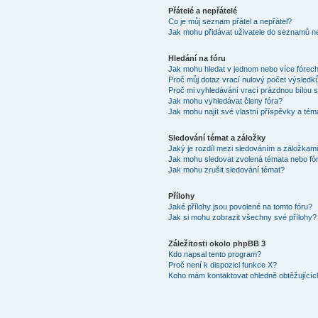
Přátelé a nepřátelé
Co je můj seznam přátel a nepřátel?
Jak mohu přidávat uživatele do seznamů ne
Hledání na fóru
Jak mohu hledat v jednom nebo více fórec
Proč můj dotaz vrací nulový počet výsledk
Proč mi vyhledávání vrací prázdnou bílou s
Jak mohu vyhledávat členy fóra?
Jak mohu najít své vlastní příspěvky a tém
Sledování témat a záložky
Jaký je rozdíl mezi sledováním a záložkam
Jak mohu sledovat zvolená témata nebo fó
Jak mohu zrušit sledování témat?
Přílohy
Jaké přílohy jsou povolené na tomto fóru?
Jak si mohu zobrazit všechny své přílohy?
Záležitosti okolo phpBB 3
Kdo napsal tento program?
Proč není k dispozici funkce X?
Koho mám kontaktovat ohledně obtěžujících 