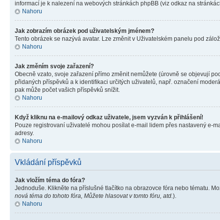
informací je k nalezení na webových stránkách phpBB (viz odkaz na stránkách
Nahoru
Jak zobrazím obrázek pod uživatelským jménem?
Tento obrázek se nazývá avatar. Lze změnit v Uživatelském panelu pod záložko
Nahoru
Jak změním svoje zařazení?
Obecně vzato, svoje zařazení přímo změnit nemůžete (úrovně se objevují pod
přidaných příspěvků a k identifikaci určitých uživatelů, např. označení mode
pak může počet vašich příspěvků snížit.
Nahoru
Když kliknu na e-mailový odkaz uživatele, jsem vyzván k přihlášení!
Pouze registrovaní uživatelé mohou posílat e-mail lidem přes nastavený e-mai
adresy.
Nahoru
Vkládání příspěvků
Jak vložím téma do fóra?
Jednoduše. Klikněte na příslušné tlačítko na obrazovce fóra nebo tématu. Mo
nová téma do tohoto fóra, Můžete hlasovat v tomto fóru, atd.
).
Nahoru