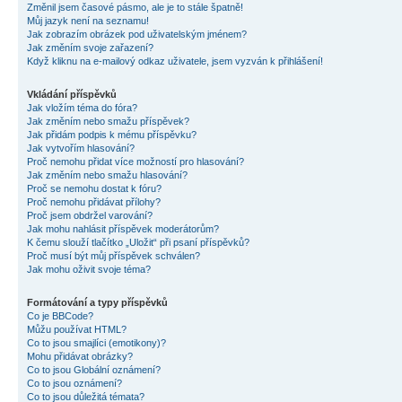
Změnil jsem časové pásmo, ale je to stále špatně!
Můj jazyk není na seznamu!
Jak zobrazím obrázek pod uživatelským jménem?
Jak změním svoje zařazení?
Když kliknu na e-mailový odkaz uživatele, jsem vyzván k přihlášení!
Vkládání příspěvků
Jak vložím téma do fóra?
Jak změním nebo smažu příspěvek?
Jak přidám podpis k mému příspěvku?
Jak vytvořím hlasování?
Proč nemohu přidat více možností pro hlasování?
Jak změním nebo smažu hlasování?
Proč se nemohu dostat k fóru?
Proč nemohu přidávat přílohy?
Proč jsem obdržel varování?
Jak mohu nahlásit příspěvek moderátorům?
K čemu slouží tlačítko „Uložit“ při psaní příspěvků?
Proč musí být můj příspěvek schválen?
Jak mohu oživit svoje téma?
Formátování a typy příspěvků
Co je BBCode?
Můžu používat HTML?
Co to jsou smajlíci (emotikony)?
Mohu přidávat obrázky?
Co to jsou Globální oznámení?
Co to jsou oznámení?
Co to jsou důležitá témata?