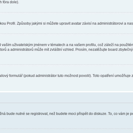
 fóra dole).
u Profil. Způsoby jakými si můžete upravit avatar závisí na administrátorovi a na
 vaším uživatelským jménem v tématech a na vašem profilu, což záleží na použitém
rátorů a administrátorů může mít zvláštní vzhled. Prosím, nezatěžujte board zbytečn
lový formulář (pokud administrátor tuto možnost povolil). Toto opatření umožňuje 
žná bude nutné se registrovat, než budete moci přispět do diskuze. To, co vám je 