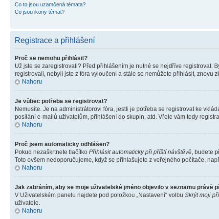
Co to jsou uzamčená témata?
Co jsou ikony témat?
Registrace a přihlášení
Proč se nemohu přihlásit?
Už jste se zaregistrovali? Před přihlášením je nutné se nejdříve registrovat.
registrovali, nebyli jste z fóra vyloučeni a stále se nemůžete přihlásit, zno
Nahoru
Je vůbec potřeba se registrovat?
Nemusíte. Je na administrátorovi fóra, jestli je potřeba se registrovat ke 
posílání e-mailů uživatelům, přihlášení do skupin, atd. Vřele vám tedy registr
Nahoru
Proč jsem automaticky odhlášen?
Pokud nezaškrtnete tlačítko
Přihlásit automaticky při příští návštěvě
, budete p
Toto ovšem nedoporučujeme, když se přihlašujete z veřejného počítače, např. 
Nahoru
Jak zabráním, aby se moje uživatelské jméno objevilo v seznamu právě 
V Uživatelském panelu najdete pod položkou „Nastavení“ volbu
Skrýt moji př
uživatele.
Nahoru