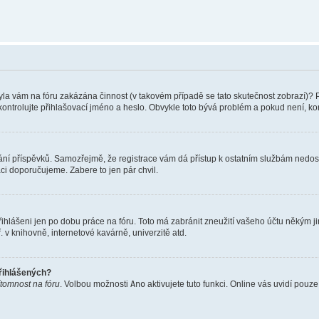
 Byla vám na fóru zakázána činnost (v takovém případě se tato skutečnost zobrazí)? 
vu zkontrolujte přihlašovací jméno a heslo. Obvykle toto bývá problém a pokud není, 
vkládání příspěvků. Samozřejmě, že registrace vám dá přístup k ostatním službám ne
aci doporučujeme. Zabere to jen pár chvil.
řihlášeni jen po dobu práce na fóru. Toto má zabránit zneužití vašeho účtu někým jiný
v knihovně, internetové kavárně, univerzitě atd.
přihlášených?
ítomnost na fóru
. Volbou možnosti
Ano
aktivujete tuto funkci. Online vás uvidí pouz