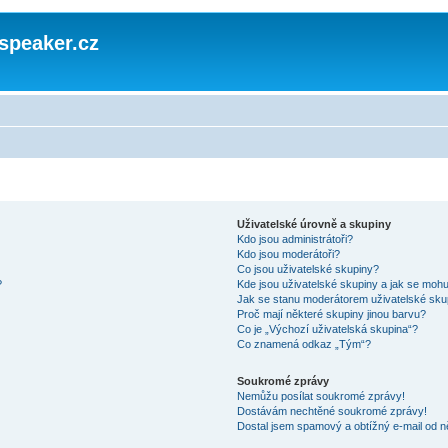
speaker.cz
Uživatelské úrovně a skupiny
Kdo jsou administrátoři?
Kdo jsou moderátoři?
Co jsou uživatelské skupiny?
?
Kde jsou uživatelské skupiny a jak se mohu
Jak se stanu moderátorem uživatelské sku
Proč mají některé skupiny jinou barvu?
Co je „Výchozí uživatelská skupina“?
Co znamená odkaz „Tým“?
Soukromé zprávy
Nemůžu posílat soukromé zprávy!
Dostávám nechtěné soukromé zprávy!
Dostal jsem spamový a obtížný e-mail od n