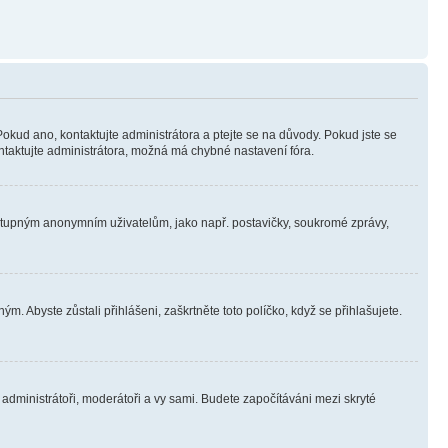
Pokud ano, kontaktujte administrátora a ptejte se na důvody. Pokud jste se
kontaktujte administrátora, možná má chybné nastavení fóra.
dostupným anonymním uživatelům, jako např. postavičky, soukromé zprávy,
m. Abyste zůstali přihlášeni, zaškrtněte toto políčko, když se přihlašujete.
e administrátoři, moderátoři a vy sami. Budete započítáváni mezi skryté