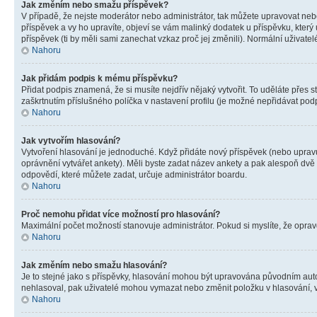
Jak změním nebo smažu příspěvek?
V případě, že nejste moderátor nebo administrátor, tak můžete upravovat neb
příspěvek a vy ho upravíte, objeví se vám malinký dodatek u příspěvku, který
příspěvek (ti by měli sami zanechat vzkaz proč jej změnili). Normální uživa
Nahoru
Jak přidám podpis k mému příspěvku?
Přidat podpis znamená, že si musíte nejdřív nějaký vytvořit. To uděláte přes 
zaškrtnutím příslušného políčka v nastavení profilu (je možné nepřidávat po
Nahoru
Jak vytvořím hlasování?
Vytvoření hlasování je jednoduché. Když přidáte nový příspěvek (nebo upravuj
oprávnění vytvářet ankety). Měli byste zadat název ankety a pak alespoň dv
odpovědí, které můžete zadat, určuje administrátor boardu.
Nahoru
Proč nemohu přidat více možností pro hlasování?
Maximální počet možností stanovuje administrátor. Pokud si myslíte, že opravd
Nahoru
Jak změním nebo smažu hlasování?
Je to stejné jako s příspěvky, hlasování mohou být upravována původním aut
nehlasoval, pak uživatelé mohou vymazat nebo změnit položku v hlasování, v 
Nahoru