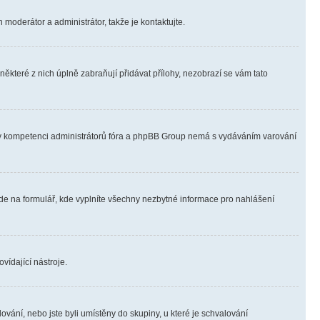
 moderátor a administrátor, takže je kontaktujte.
ěkteré z nich úplně zabraňují přidávat přílohy, nezobrazí se vám tato
ně v kompetenci administrátorů fóra a phpBB Group nemá s vydáváním varování
ede na formulář, kde vyplníte všechny nezbytné informace pro nahlášení
vídající nástroje.
vání, nebo jste byli umístěny do skupiny, u které je schvalování