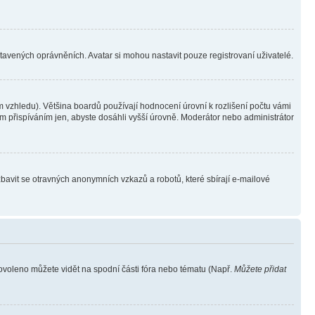
stavených oprávněních. Avatar si mohou nastavit pouze registrovaní uživatelé.
 vzhledu). Většina boardů používají hodnocení úrovní k rozlišení počtu vámi
ým přispíváním jen, abyste dosáhli vyšší úrovně. Moderátor nebo administrátor
zbavit se otravných anonymních vzkazů a robotů, které sbírají e-mailové
povoleno můžete vidět na spodní části fóra nebo tématu (Např.
Můžete přidat