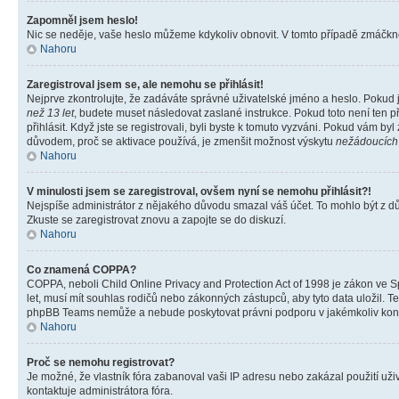
Zapomněl jsem heslo!
Nic se neděje, vaše heslo můžeme kdykoliv obnovit. V tomto případě zmáčknět
Nahoru
Zaregistroval jsem se, ale nemohu se přihlásit!
Nejprve zkontrolujte, že zadáváte správné uživatelské jméno a heslo. Pokud 
než 13 let
, budete muset následovat zaslané instrukce. Pokud toto není ten p
přihlásit. Když jste se registrovali, byli byste k tomuto vyzváni. Pokud vám b
důvodem, proč se aktivace používá, je zmenšit možnost výskytu
nežádoucích
Nahoru
V minulosti jsem se zaregistroval, ovšem nyní se nemohu přihlásit?!
Nejspíše administrátor z nějakého důvodu smazal váš účet. To mohlo být z důvo
Zkuste se zaregistrovat znovu a zapojte se do diskuzí.
Nahoru
Co znamená COPPA?
COPPA, neboli Child Online Privacy and Protection Act of 1998 je zákon ve Sp
let, musí mít souhlas rodičů nebo zákonných zástupců, aby tyto data uložil. Te
phpBB Teams nemůže a nebude poskytovat právni podporu v jakémkoliv kont
Nahoru
Proč se nemohu registrovat?
Je možné, že vlastník fóra zabanoval vaši IP adresu nebo zakázal použití uživ
kontaktuje administrátora fóra.