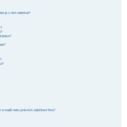
bo je z nich odebírat?
h?
ů?
tránku!?
ata?
i?
ra?
e-mailů nebo právních záležitostí fóra?