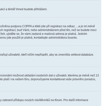
trukcí a téměř ihned budete přihlášeni.
ožněna podpora COPPA a klikli jste při registraci na odkaz
…a je mi méně
ých registrací, buď Vámi, nebo administrátorem před tím, než se budete moci
rželi, ujistěte se, že vámi zadaná e-mailová adresa je platná. Jedním
terou jste použili je platná, kontaktujte administrátora boardu.
ňují uživatelé, kteří ničím nepřispěli, aby se zmenšila velikost databáze.
tencionální možnost ukládání osobních dat o uživateli, kterému je méně než 13
i toto platí i na vašem fóru, doporučujeme kontaktovat vaše právního poradce,
aby zabranil přístupu nových návštěvníků na fórum. Pro další informace