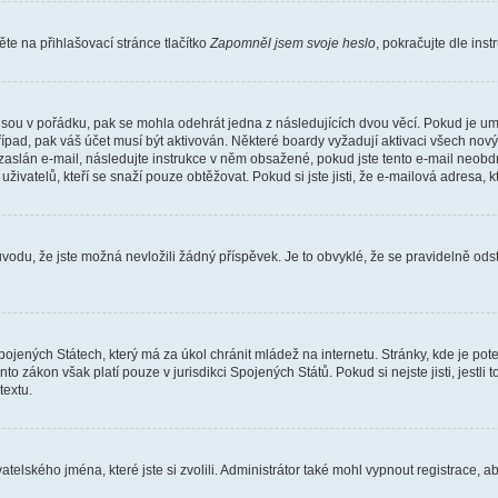
e na přihlašovací stránce tlačítko
Zapomněl jsem svoje heslo
, pokračujte dle ins
jsou v pořádku, pak se mohla odehrát jedna z následujících dvou věcí. Pokud je um
řípad, pak váš účet musí být aktivován. Některé boardy vyžadují aktivaci všech nov
yl zaslán e-mail, následujte instrukce v něm obsažené, pokud jste tento e-mail neobd
uživatelů, kteří se snaží pouze obtěžovat. Pokud si jste jisti, že e-mailová adresa, k
du, že jste možná nevložili žádný příspěvek. Je to obvyklé, že se pravidelně odstra
ojených Státech, který má za úkol chránit mládež na internetu. Stránky, kde je po
nto zákon však platí pouze v jurisdikci Spojených Států. Pokud si nejste jisti, jestl
extu.
atelského jména, které jste si zvolili. Administrátor také mohl vypnout registrace, 