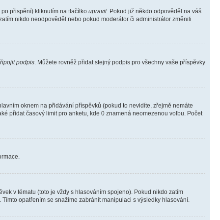
o přispění) kliknutím na tlačítko
upravit
. Pokud již někdo odpověděl na váš
ud zatím nikdo neodpověděl nebo pokud moderátor či administrátor změnili
řipojit podpis
. Můžete rovněž přidat stejný podpis pro všechny vaše příspěvky
lavním oknem na přidávání příspěvků (pokud to nevidíte, zřejmě nemáte
také přidat časový limit pro anketu, kde 0 znamená neomezenou volbu. Počet
formace.
vek v tématu (toto je vždy s hlasováním spojeno). Pokud nikdo zatím
. Tímto opatřením se snažíme zabránit manipulaci s výsledky hlasování.