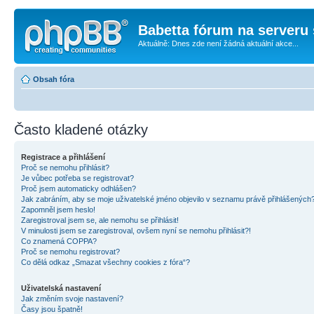
Babetta fórum na serveru 
Aktuálně: Dnes zde není žádná aktuální akce...
Obsah fóra
Často kladené otázky
Registrace a přihlášení
Proč se nemohu přihlásit?
Je vůbec potřeba se registrovat?
Proč jsem automaticky odhlášen?
Jak zabráním, aby se moje uživatelské jméno objevilo v seznamu právě přihlášených
Zapomněl jsem heslo!
Zaregistroval jsem se, ale nemohu se přihlásit!
V minulosti jsem se zaregistroval, ovšem nyní se nemohu přihlásit?!
Co znamená COPPA?
Proč se nemohu registrovat?
Co dělá odkaz „Smazat všechny cookies z fóra“?
Uživatelská nastavení
Jak změním svoje nastavení?
Časy jsou špatně!