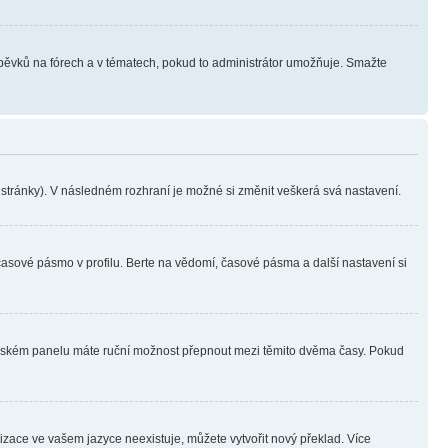
íspěvků na fórech a v tématech, pokud to administrátor umožňuje. Smažte
i stránky). V následném rozhraní je možné si změnit veškerá svá nastavení.
časové pásmo v profilu. Berte na vědomí, časové pásma a další nastavení si
ivatelském panelu máte ruční možnost přepnout mezi těmito dvěma časy. Pokud
lizace ve vašem jazyce neexistuje, můžete vytvořit nový překlad. Více