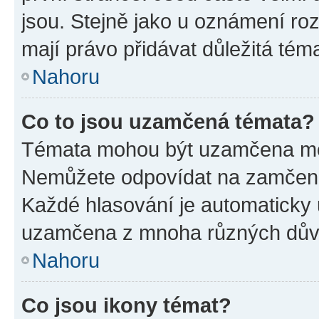
jsou. Stejně jako u oznámení rozh
mají právo přidávat důležitá tém
Nahoru
Co to jsou uzamčená témata?
Témata mohou být uzamčena mo
Nemůžete odpovídat na zamčená 
Každé hlasování je automatick
uzamčena z mnoha různých dův
Nahoru
Co jsou ikony témat?