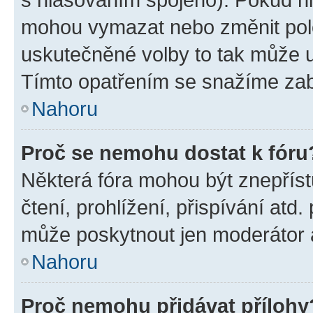
mohou vymazat nebo změnit polož
uskutečněné volby to tak může uč
Tímto opatřením se snažíme zabr
Nahoru
Proč se nemohu dostat k fóru
Některá fóra mohou být znepříst
čtení, prohlížení, přispívání atd.
může poskytnout jen moderátor a 
Nahoru
Proč nemohu přidávat přílohy