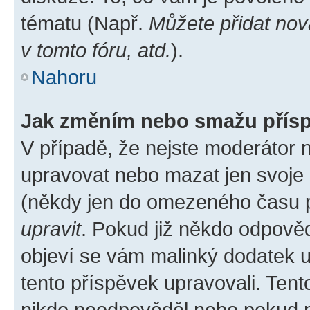
tématu (Např.
Můžete přidat nov
v tomto fóru, atd.
).
Nahoru
Jak změním nebo smažu přís
V případě, že nejste moderátor 
upravovat nebo mazat jen svoje 
(někdy jen do omezeného času po
upravit
. Pokud již někdo odpověd
objeví se vám malinký dodatek u 
tento příspěvek upravovali. Ten
nikdo neodpověděl nebo pokud mo