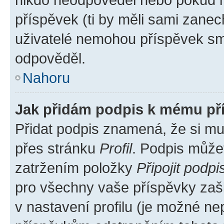
příspěvek (ti by měli sami zanec
uživatelé nemohou příspěvek sma
odpověděl.
Nahoru
Jak přidám podpis k mému př
Přidat podpis znamená, že si mus
přes stránku
Profil
. Podpis může
zatržením položky
Připojit podpi
pro všechny vaše příspěvky zašk
v nastavení profilu (je možné n