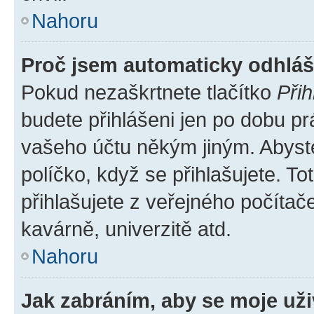
Nahoru
Proč jsem automaticky odhlá
Pokud nezaškrtnete tlačítko
Přih
budete přihlášeni jen po dobu pr
vašeho účtu někým jiným. Abyste 
políčko, když se přihlašujete. 
přihlašujete z veřejného počítač
kavárně, univerzitě atd.
Nahoru
Jak zabráním, aby se moje už