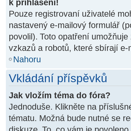
k přihlášení!
Pouze registrovaní uživatelé moh
nastavený e-mailový formulář (p
povolil). Toto opatření umožňuj
vzkazů a robotů, které sbírají e
Nahoru
Vkládání příspěvků
Jak vložím téma do fóra?
Jednoduše. Klikněte na příslušn
tématu. Možná bude nutné se reg
diskuze. To, co vám je povoleno