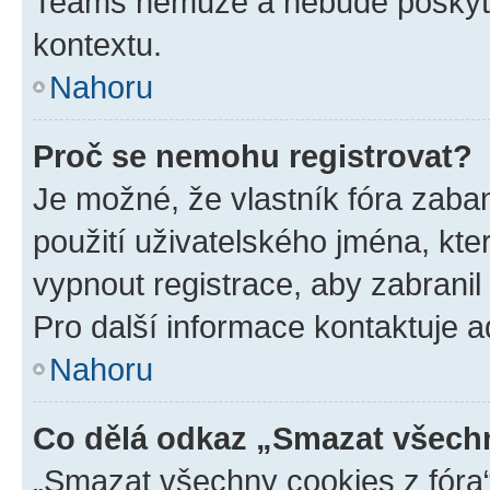
Teams nemůže a nebude poskyto
kontextu.
Nahoru
Proč se nemohu registrovat?
Je možné, že vlastník fóra zaba
použití uživatelského jména, které
vypnout registrace, aby zabrani
Pro další informace kontaktuje ad
Nahoru
Co dělá odkaz „Smazat všechn
„Smazat všechny cookies z fóra“