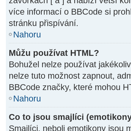
závorkách [ a ] a nabízí větší ko
více informací o BBCode si proh
stránku přispívání.
Nahoru
Můžu používat HTML?
Bohužel nelze používat jakékoli
nelze tuto možnost zapnout, adm
BBCode značky, které mohou HT
Nahoru
Co to jsou smajlíci (emotikon
Smajlíci, neboli emotikony jsou 