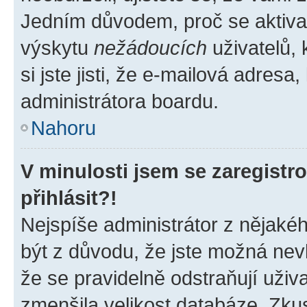
Jedním důvodem, proč se aktiva
výskytu
nežádoucích
uživatelů, 
si jste jisti, že e-mailová adresa,
administrátora boardu.
Nahoru
V minulosti jsem se zaregist
přihlásit?!
Nejspíše administrátor z nějaké
být z důvodu, že jste možná nevl
že se pravidelně odstraňují uživa
zmenšila velikost databáze. Zkus