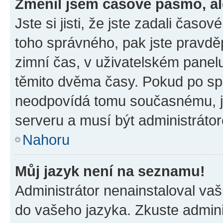
Změnil jsem časové pásmo, ale
Jste si jisti, že jste zadali časo
toho správného, pak jste pravdě
zimní čas, v uživatelském pane
těmito dvěma časy. Pokud po s
neodpovídá tomu současnému, j
serveru a musí být administráto
Nahoru
Můj jazyk není na seznamu!
Administrátor nenainstaloval vaši
do vašeho jazyka. Zkuste admini