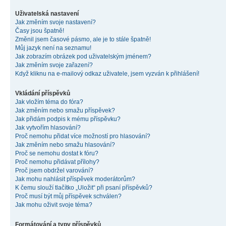
Uživatelská nastavení
Jak změním svoje nastavení?
Časy jsou špatně!
Změnil jsem časové pásmo, ale je to stále špatně!
Můj jazyk není na seznamu!
Jak zobrazím obrázek pod uživatelským jménem?
Jak změním svoje zařazení?
Když kliknu na e-mailový odkaz uživatele, jsem vyzván k přihlášení!
Vkládání příspěvků
Jak vložím téma do fóra?
Jak změním nebo smažu příspěvek?
Jak přidám podpis k mému příspěvku?
Jak vytvořím hlasování?
Proč nemohu přidat více možností pro hlasování?
Jak změním nebo smažu hlasování?
Proč se nemohu dostat k fóru?
Proč nemohu přidávat přílohy?
Proč jsem obdržel varování?
Jak mohu nahlásit příspěvek moderátorům?
K čemu slouží tlačítko „Uložit“ při psaní příspěvků?
Proč musí být můj příspěvek schválen?
Jak mohu oživit svoje téma?
Formátování a typy příspěvků