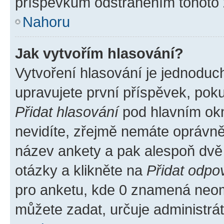
příspěvkům odstraněním tohoto z
Nahoru
Jak vytvořím hlasování?
Vytvoření hlasování je jednoduc
upravujete první příspěvek, poku
Přidat hlasování
pod hlavním okn
nevidíte, zřejmě nemáte oprávněn
název ankety a pak alespoň dvě
otázky a klikněte na
Přidat odpo
pro anketu, kde 0 znamená neom
můžete zadat, určuje administrá