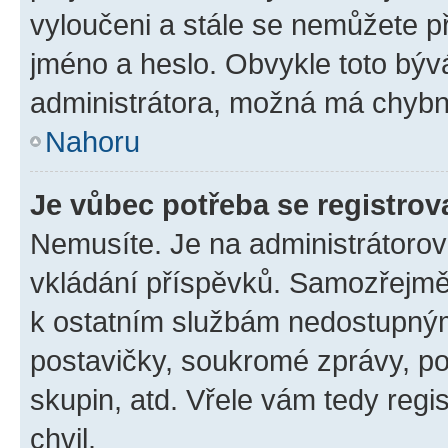
vyloučeni a stále se nemůžete při
jméno a heslo. Obvykle toto býv
administrátora, možná má chybn
Nahoru
Je vůbec potřeba se registrov
Nemusíte. Je na administrátorovi 
vkládání příspěvků. Samozřejmě,
k ostatním službám nedostupný
postavičky, soukromé zprávy, pos
skupin, atd. Vřele vám tedy regi
chvil.