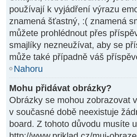
používají k vyjádření výrazu emo
znamená šťastný, :( znamená sm
můžete prohlédnout přes příspěv
smajlíky nezneužívat, aby se př
může také případně váš příspěv
Nahoru
Mohu přidávat obrázky?
Obrázky se mohou zobrazovat ve
v současné době neexistuje žád
board. Z tohoto důvodu musíte u
http://www.priklad.cz/muj-obraz