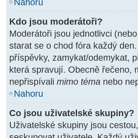
Nahoru
Kdo jsou moderátoři?
Moderátoři jsou jednotlivci (nebo 
starat se o chod fóra každý den
příspěvky, zamykat/odemykat, p
která spravují. Obecně řečeno, m
nepřispívali
mimo téma
nebo nepř
Nahoru
Co jsou uživatelské skupiny?
Uživatelské skupiny jsou cestou
seskupovat uživatele. Každý uživ