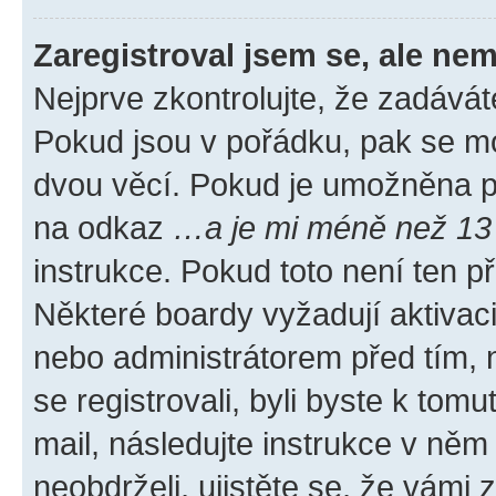
Zaregistroval jsem se, ale nem
Nejprve zkontrolujte, že zadávát
Pokud jsou v pořádku, pak se mo
dvou věcí. Pokud je umožněna pod
na odkaz
…a je mi méně než 13 
instrukce. Pokud toto není ten p
Některé boardy vyžadují aktivac
nebo administrátorem před tím, n
se registrovali, byli byste k tom
mail, následujte instrukce v něm
neobdrželi, ujistěte se, že vámi