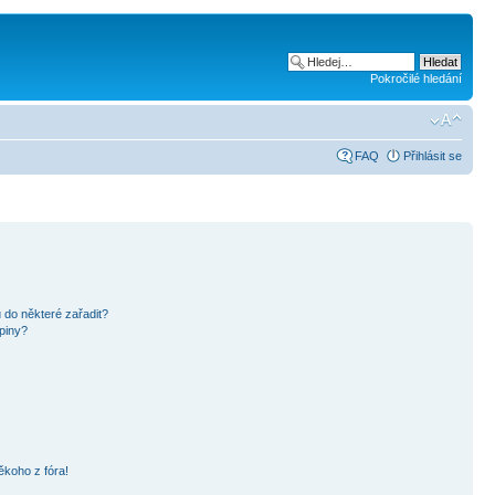
Pokročilé hledání
FAQ
Přihlásit se
 do některé zařadit?
piny?
ěkoho z fóra!