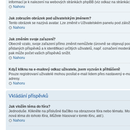
informací je k nalezení na webových stránkách phpBB (viz odkaz na stránkách
Nahoru
Jak zobrazím obrázek pod uživatelským jménem?
Tento obrázek se nazývá avatar. Lze změnit v Uživatelském panelu pod záložko
Nahoru
Jak změním svoje zařazení?
Obecně vzato, svoje zařazení přímo změnit nemůžete (úrovně se objevují pod
přidaných příspěvků a k identifikaci určitých uživatelů, např. označení mode
pak může počet vašich příspěvků snížit.
Nahoru
Když kliknu na e-mailový odkaz uživatele, jsem vyzván k přihlášení!
Pouze registrovaní uživatelé mohou posílat e-mail lidem přes nastavený e-mai
adresy.
Nahoru
Vkládání příspěvků
Jak vložím téma do fóra?
Jednoduše. Klikněte na příslušné tlačítko na obrazovce fóra nebo tématu. Mo
nová téma do tohoto fóra, Můžete hlasovat v tomto fóru, atd.
).
Nahoru