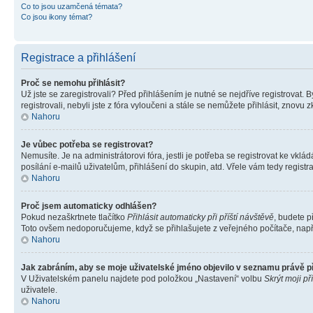
Co to jsou uzamčená témata?
Co jsou ikony témat?
Registrace a přihlášení
Proč se nemohu přihlásit?
Už jste se zaregistrovali? Před přihlášením je nutné se nejdříve registrovat.
registrovali, nebyli jste z fóra vyloučeni a stále se nemůžete přihlásit, zno
Nahoru
Je vůbec potřeba se registrovat?
Nemusíte. Je na administrátorovi fóra, jestli je potřeba se registrovat ke 
posílání e-mailů uživatelům, přihlášení do skupin, atd. Vřele vám tedy registr
Nahoru
Proč jsem automaticky odhlášen?
Pokud nezaškrtnete tlačítko
Přihlásit automaticky při příští návštěvě
, budete p
Toto ovšem nedoporučujeme, když se přihlašujete z veřejného počítače, např. 
Nahoru
Jak zabráním, aby se moje uživatelské jméno objevilo v seznamu právě 
V Uživatelském panelu najdete pod položkou „Nastavení“ volbu
Skrýt moji př
uživatele.
Nahoru