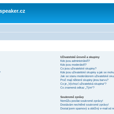
speaker.cz
Uživatelské úrovně a skupiny
Kdo jsou administrátoři?
Kdo jsou moderátoři?
Co jsou uživatelské skupiny?
?
Kde jsou uživatelské skupiny a jak se mohu
Jak se stanu moderátorem uživatelské sku
Proč mají některé skupiny jinou barvu?
Co je „Výchozí uživatelská skupina“?
Co znamená odkaz „Tým“?
Soukromé zprávy
Nemůžu posílat soukromé zprávy!
Dostávám nechtěné soukromé zprávy!
Dostal jsem spamový a obtížný e-mail od n