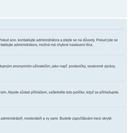
Pokud ano, kontaktujte administrátora a ptejte se na důvody. Pokud jste se
kontaktujte administrátora, možná má chybné nastavení fóra.
dostupným anonymním uživatelům, jako např. postavičky, soukromé zprávy,
m. Abyste zůstali přihlášeni, zaškrtněte toto políčko, když se přihlašujete.
e administrátoři, moderátoři a vy sami. Budete započítáváni mezi skryté