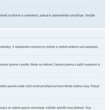
íspěvků na fórech a v tématech, pokud to administrátor umožňuje. Smažte
i stránky). V následném rozhraní je možné si změnit veškerá svá nastavení.
časové pásmo v profilu. Berte na vědomí, časové pásma a další nastavení si
ivatelském panelu máte ruční možnost přepnout mezi těmito dvěma časy. Pokud
lizace ve vašem jazyce neexistuje, můžete vytvořit nový překlad. Více