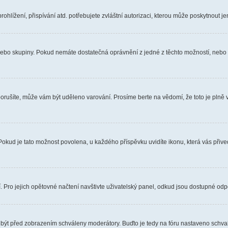
hlížení, přispívání atd. potřebujete zvláštní autorizaci, kterou může poskytnout jen
, nebo skupiny. Pokud nemáte dostatečná oprávnění z jedné z těchto možností, nebo n
e porušíte, může vám být uděleno varování. Prosíme berte na vědomí, že toto je pl
 Pokud je tato možnost povolena, u každého příspěvku uvidíte ikonu, která vás přiv
Pro jejich opětovné načtení navštivte uživatelský panel, odkud jsou dostupné odpo
 být před zobrazením schváleny moderátory. Buďto je tedy na fóru nastaveno schvalo