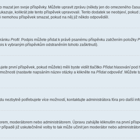
o mazat jen svoje příspěvky. Můžete upravit zprávu (někdy jen do omezeného času p
 ukazuje, kolikrát jste tento příspěvek upravovali. Tento dodatek se neobjeví, pok
telé nemohou příspěvek smazat, pokud na něj již někdo odpověděl.
stránku
Profil
. Podpis můžete přidat k právě psanému příspěvku zatržením položky
P
dpis k vybraným příspěvkům odstraněním tohoto zaškrtnutí).
ete první příspěvek, pokud můžete) měli byste vidět tlačítko
Přidat hlasování
pod h
ě možnosti (nastavte napsáním název otázky a klikněte na
Přidat odpověď
. Můžete 
u nezbytně potřebujete více možností, kontaktujte administrátora fóra pro další in
orem, moderátorem nebo administrátorem. Úpravu zahájíte kliknutím na první příspě
případě již uskutečněné volby to tak může učinit jen moderátor nebo administrátor