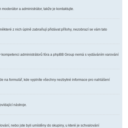
 moderátor a administrátor, takže je kontaktujte.
ěkteré z nich úplně zabraňují přidávat přílohy, nezobrazí se vám tato
ně v kompetenci administrátorů fóra a phpBB Group nemá s vydáváním varování
ede na formulář, kde vyplníte všechny nezbytné informace pro nahlášení
vídající nástroje.
vání, nebo jste byli umístěny do skupiny, u které je schvalování