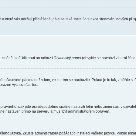
 a které vás udržují přihlášené, dále se také starají o funkce sledování nových př
e změně stačí kliknout na odkaz
Uživatelský panel
(obvykle se nachází v horní část
iném časovém pásmu než v tom, ve kterém se nacházíte. Pokud je to tak, změňte si 
brazen výchozí čas fóra.
toho správného, pak jste pravděpodobně špatně nastavili letní nebo zimní čas, v už
ě nastaven přímo na serveru a musí být administrátorem opraven.
vašeho jazyka. Zkuste administrátora požádat o instalaci vašeho jazyka. Pokud loka