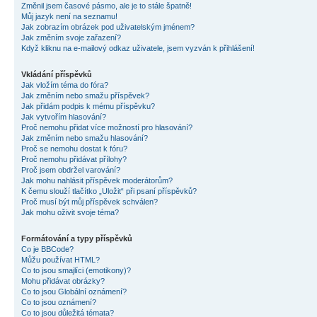
Změnil jsem časové pásmo, ale je to stále špatně!
Můj jazyk není na seznamu!
Jak zobrazím obrázek pod uživatelským jménem?
Jak změním svoje zařazení?
Když kliknu na e-mailový odkaz uživatele, jsem vyzván k přihlášení!
Vkládání příspěvků
Jak vložím téma do fóra?
Jak změním nebo smažu příspěvek?
Jak přidám podpis k mému příspěvku?
Jak vytvořím hlasování?
Proč nemohu přidat více možností pro hlasování?
Jak změním nebo smažu hlasování?
Proč se nemohu dostat k fóru?
Proč nemohu přidávat přílohy?
Proč jsem obdržel varování?
Jak mohu nahlásit příspěvek moderátorům?
K čemu slouží tlačítko „Uložit“ při psaní příspěvků?
Proč musí být můj příspěvek schválen?
Jak mohu oživit svoje téma?
Formátování a typy příspěvků
Co je BBCode?
Můžu používat HTML?
Co to jsou smajlíci (emotikony)?
Mohu přidávat obrázky?
Co to jsou Globální oznámení?
Co to jsou oznámení?
Co to jsou důležitá témata?