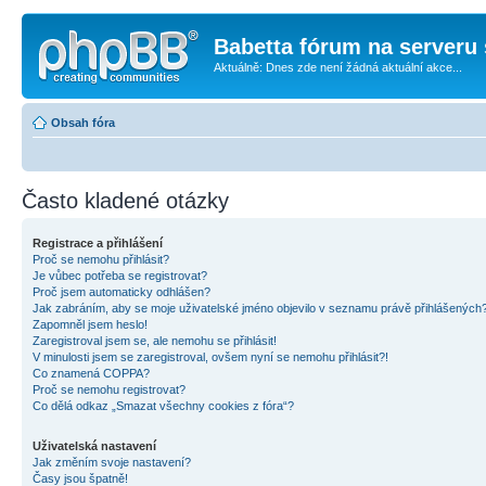
Babetta fórum na serveru 
Aktuálně: Dnes zde není žádná aktuální akce...
Obsah fóra
Často kladené otázky
Registrace a přihlášení
Proč se nemohu přihlásit?
Je vůbec potřeba se registrovat?
Proč jsem automaticky odhlášen?
Jak zabráním, aby se moje uživatelské jméno objevilo v seznamu právě přihlášených
Zapomněl jsem heslo!
Zaregistroval jsem se, ale nemohu se přihlásit!
V minulosti jsem se zaregistroval, ovšem nyní se nemohu přihlásit?!
Co znamená COPPA?
Proč se nemohu registrovat?
Co dělá odkaz „Smazat všechny cookies z fóra“?
Uživatelská nastavení
Jak změním svoje nastavení?
Časy jsou špatně!