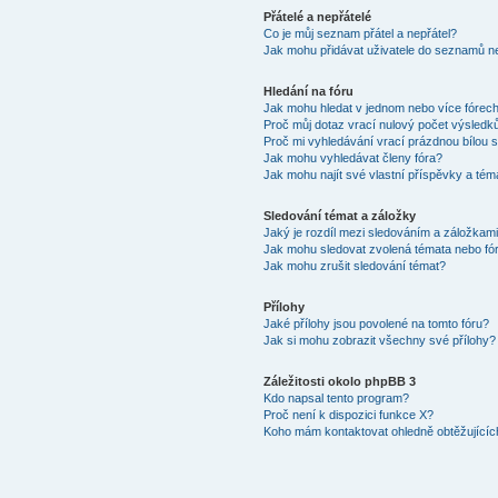
Přátelé a nepřátelé
Co je můj seznam přátel a nepřátel?
Jak mohu přidávat uživatele do seznamů ne
Hledání na fóru
Jak mohu hledat v jednom nebo více fórec
Proč můj dotaz vrací nulový počet výsledk
Proč mi vyhledávání vrací prázdnou bílou s
Jak mohu vyhledávat členy fóra?
Jak mohu najít své vlastní příspěvky a tém
Sledování témat a záložky
Jaký je rozdíl mezi sledováním a záložkam
Jak mohu sledovat zvolená témata nebo fó
Jak mohu zrušit sledování témat?
Přílohy
Jaké přílohy jsou povolené na tomto fóru?
Jak si mohu zobrazit všechny své přílohy?
Záležitosti okolo phpBB 3
Kdo napsal tento program?
Proč není k dispozici funkce X?
Koho mám kontaktovat ohledně obtěžujících 