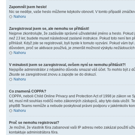
Zapomněl jsem heslo!
Nic se neděje, vaše heslo můžeme kdykoliv obnovit. V tomto případě zmáčknět
Nahoru
Zaregistroval jsem se, ale nemohu se přihlásit!
Nejprve zkontrolujte, že zadáváte správné uživatelské jméno a heslo. Pokud 
než 13 let
, budete muset následovat zaslané instrukce. Pokud toto není ten p
přihlásit. Když jste se registrovali, byli byste k tomuto vyzváni. Pokud vám b
důvodem, proč se aktivace používá, je zmenšit možnost výskytu
nežádoucích
Nahoru
V minulosti jsem se zaregistroval, ovšem nyní se nemohu přihlásit?!
Nejspíše administrátor z nějakého důvodu smazal váš účet. To mohlo být z důvo
Zkuste se zaregistrovat znovu a zapojte se do diskuzí.
Nahoru
Co znamená COPPA?
COPPA, neboli Child Online Privacy and Protection Act of 1998 je zákon ve Sp
let, musí mít souhlas rodičů nebo zákonných zástupců, aby tyto data uložil. Te
phpBB Teams nemůže a nebude poskytovat právni podporu v jakémkoliv kont
Nahoru
Proč se nemohu registrovat?
Je možné, že vlastník fóra zabanoval vaši IP adresu nebo zakázal použití uživ
kontaktuje administrátora fóra.