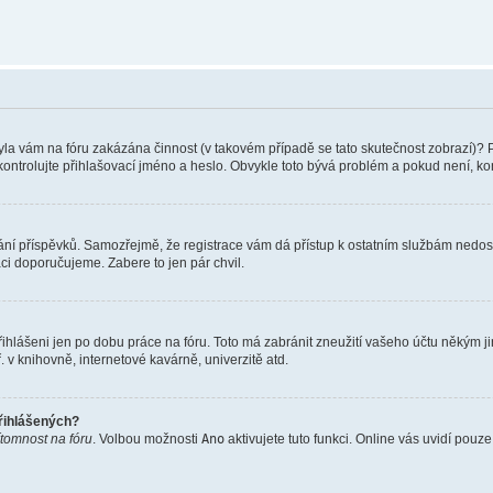
 Byla vám na fóru zakázána činnost (v takovém případě se tato skutečnost zobrazí)? 
vu zkontrolujte přihlašovací jméno a heslo. Obvykle toto bývá problém a pokud není, 
vkládání příspěvků. Samozřejmě, že registrace vám dá přístup k ostatním službám ne
aci doporučujeme. Zabere to jen pár chvil.
řihlášeni jen po dobu práce na fóru. Toto má zabránit zneužití vašeho účtu někým jiný
v knihovně, internetové kavárně, univerzitě atd.
přihlášených?
ítomnost na fóru
. Volbou možnosti
Ano
aktivujete tuto funkci. Online vás uvidí pouz