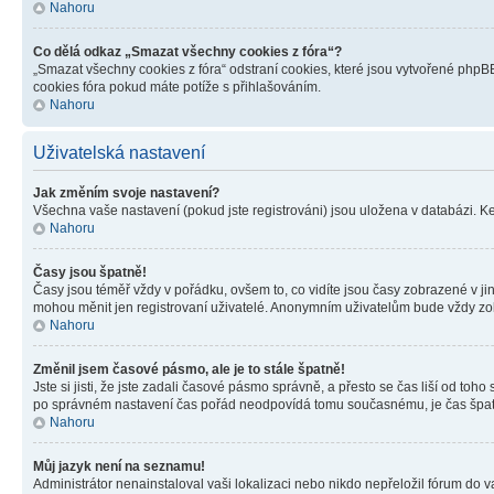
Nahoru
Co dělá odkaz „Smazat všechny cookies z fóra“?
„Smazat všechny cookies z fóra“ odstraní cookies, které jsou vytvořené phpBB
cookies fóra pokud máte potíže s přihlašováním.
Nahoru
Uživatelská nastavení
Jak změním svoje nastavení?
Všechna vaše nastavení (pokud jste registrováni) jsou uložena v databázi. K
Nahoru
Časy jsou špatně!
Časy jsou téměř vždy v pořádku, ovšem to, co vidíte jsou časy zobrazené v j
mohou měnit jen registrovaní uživatelé. Anonymním uživatelům bude vždy zo
Nahoru
Změnil jsem časové pásmo, ale je to stále špatně!
Jste si jisti, že jste zadali časové pásmo správně, a přesto se čas liší od 
po správném nastavení čas pořád neodpovídá tomu současnému, je čas špatn
Nahoru
Můj jazyk není na seznamu!
Administrátor nenainstaloval vaši lokalizaci nebo nikdo nepřeložil fórum do 