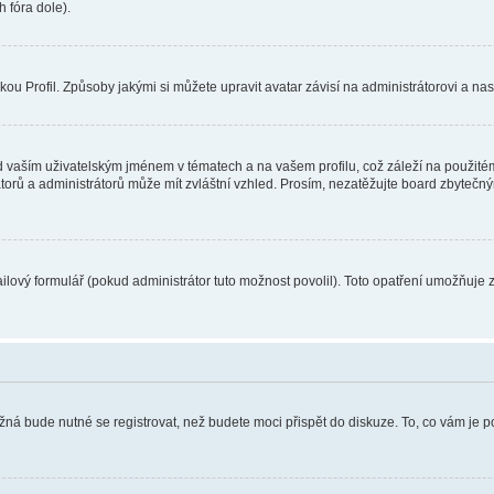
 fóra dole).
u Profil. Způsoby jakými si můžete upravit avatar závisí na administrátorovi a na
 vaším uživatelským jménem v tématech a na vašem profilu, což záleží na použitém
rátorů a administrátorů může mít zvláštní vzhled. Prosím, nezatěžujte board zbytečn
lový formulář (pokud administrátor tuto možnost povolil). Toto opatření umožňuje 
žná bude nutné se registrovat, než budete moci přispět do diskuze. To, co vám je 