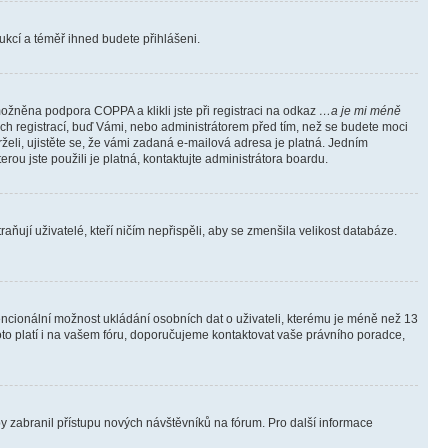
trukcí a téměř ihned budete přihlášeni.
ožněna podpora COPPA a klikli jste při registraci na odkaz
…a je mi méně
ých registrací, buď Vámi, nebo administrátorem před tím, než se budete moci
rželi, ujistěte se, že vámi zadaná e-mailová adresa je platná. Jedním
terou jste použili je platná, kontaktujte administrátora boardu.
ňují uživatelé, kteří ničím nepřispěli, aby se zmenšila velikost databáze.
tencionální možnost ukládání osobních dat o uživateli, kterému je méně než 13
i toto platí i na vašem fóru, doporučujeme kontaktovat vaše právního poradce,
aby zabranil přístupu nových návštěvníků na fórum. Pro další informace