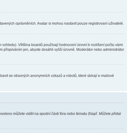
stavených oprávněních. Avatar si mohou nastavit pouze registrovaní uživatelé.
 vzhledu). Většina boardů používají hodnocení úrovní k rozlišení počtu vámi
ým přispíváním jen, abyste dosáhli vyšší úrovně. Moderátor nebo administrátor
zbavit se otravných anonymních vzkazů a robotů, které sbírají e-mailové
povoleno můžete vidět na spodní části fóra nebo tématu (Např.
Můžete přidat