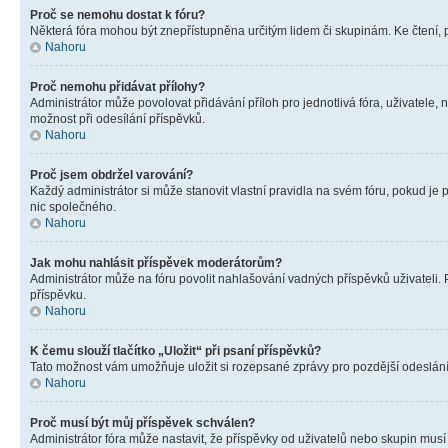
Proč se nemohu dostat k fóru?
Některá fóra mohou být znepřístupněna určitým lidem či skupinám. Ke čtení, pro
Nahoru
Proč nemohu přidávat přílohy?
Administrátor může povolovat přidávání příloh pro jednotlivá fóra, uživatele
možnost při odesílání příspěvků.
Nahoru
Proč jsem obdržel varování?
Každý administrátor si může stanovit vlastní pravidla na svém fóru, pokud j
nic společného.
Nahoru
Jak mohu nahlásit příspěvek moderátorům?
Administrátor může na fóru povolit nahlašování vadných příspěvků uživateli.
příspěvku.
Nahoru
K čemu slouží tlačítko „Uložit“ při psaní příspěvků?
Tato možnost vám umožňuje uložit si rozepsané zprávy pro pozdější odeslání. 
Nahoru
Proč musí být můj příspěvek schválen?
Administrátor fóra může nastavit, že příspěvky od uživatelů nebo skupin musí