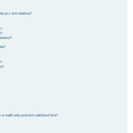
bo je z nich odebírat?
h?
ů?
tránku!?
ata?
i?
ra?
e-mailů nebo právních záležitostí fóra?