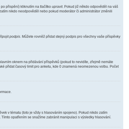
o přispění) kliknutím na tlačítko
upravit
. Pokud již někdo odpověděl na váš
ud zatím nikdo neodpověděl nebo pokud moderátor či administrátor změnili
řipojit podpis
. Můžete rovněž přidat stejný podpis pro všechny vaše příspěvky
lavním oknem na přidávání příspěvků (pokud to nevidíte, zřejmě nemáte
také přidat časový limit pro anketu, kde 0 znamená neomezenou volbu. Počet
formace.
vek v tématu (toto je vždy s hlasováním spojeno). Pokud nikdo zatím
. Tímto opatřením se snažíme zabránit manipulaci s výsledky hlasování.