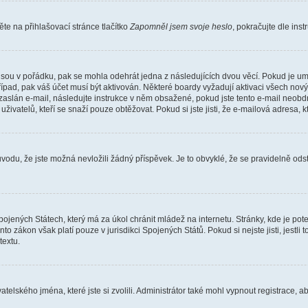
e na přihlašovací stránce tlačítko
Zapomněl jsem svoje heslo
, pokračujte dle ins
jsou v pořádku, pak se mohla odehrát jedna z následujících dvou věcí. Pokud je um
řípad, pak váš účet musí být aktivován. Některé boardy vyžadují aktivaci všech nov
yl zaslán e-mail, následujte instrukce v něm obsažené, pokud jste tento e-mail neobd
uživatelů, kteří se snaží pouze obtěžovat. Pokud si jste jisti, že e-mailová adresa, k
du, že jste možná nevložili žádný příspěvek. Je to obvyklé, že se pravidelně odstra
ojených Státech, který má za úkol chránit mládež na internetu. Stránky, kde je po
nto zákon však platí pouze v jurisdikci Spojených Států. Pokud si nejste jisti, jestl
extu.
atelského jména, které jste si zvolili. Administrátor také mohl vypnout registrace, 