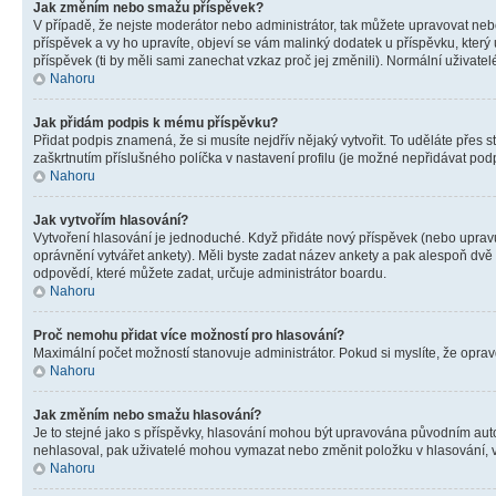
Jak změním nebo smažu příspěvek?
V případě, že nejste moderátor nebo administrátor, tak můžete upravovat neb
příspěvek a vy ho upravíte, objeví se vám malinký dodatek u příspěvku, který
příspěvek (ti by měli sami zanechat vzkaz proč jej změnili). Normální uživa
Nahoru
Jak přidám podpis k mému příspěvku?
Přidat podpis znamená, že si musíte nejdřív nějaký vytvořit. To uděláte přes 
zaškrtnutím příslušného políčka v nastavení profilu (je možné nepřidávat po
Nahoru
Jak vytvořím hlasování?
Vytvoření hlasování je jednoduché. Když přidáte nový příspěvek (nebo upravuj
oprávnění vytvářet ankety). Měli byste zadat název ankety a pak alespoň dv
odpovědí, které můžete zadat, určuje administrátor boardu.
Nahoru
Proč nemohu přidat více možností pro hlasování?
Maximální počet možností stanovuje administrátor. Pokud si myslíte, že opravd
Nahoru
Jak změním nebo smažu hlasování?
Je to stejné jako s příspěvky, hlasování mohou být upravována původním aut
nehlasoval, pak uživatelé mohou vymazat nebo změnit položku v hlasování, v 
Nahoru