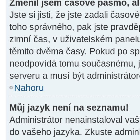
Změnil jsem časové pásmo, ale
Jste si jisti, že jste zadali časo
toho správného, pak jste pravdě
zimní čas, v uživatelském pane
těmito dvěma časy. Pokud po s
neodpovídá tomu současnému, j
serveru a musí být administráto
Nahoru
Můj jazyk není na seznamu!
Administrátor nenainstaloval vaši
do vašeho jazyka. Zkuste admini