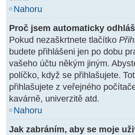
Nahoru
Proč jsem automaticky odhlá
Pokud nezaškrtnete tlačítko
Přih
budete přihlášeni jen po dobu pr
vašeho účtu někým jiným. Abyste 
políčko, když se přihlašujete. 
přihlašujete z veřejného počítač
kavárně, univerzitě atd.
Nahoru
Jak zabráním, aby se moje už