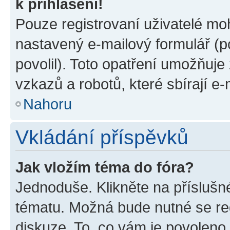
k přihlášení!
Pouze registrovaní uživatelé moh
nastavený e-mailový formulář (p
povolil). Toto opatření umožňuj
vzkazů a robotů, které sbírají e
Nahoru
Vkládání příspěvků
Jak vložím téma do fóra?
Jednoduše. Klikněte na příslušn
tématu. Možná bude nutné se reg
diskuze. To, co vám je povoleno