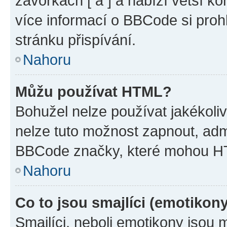
závorkách [ a ] a nabízí větší ko
více informací o BBCode si proh
stránku přispívání.
Nahoru
Můžu používat HTML?
Bohužel nelze používat jakékoli
nelze tuto možnost zapnout, adm
BBCode značky, které mohou HT
Nahoru
Co to jsou smajlíci (emotikon
Smajlíci, neboli emotikony jsou 