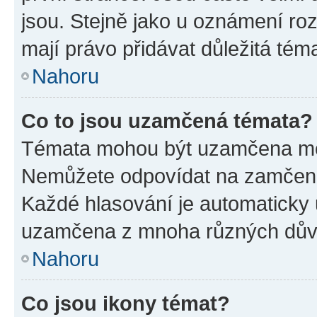
jsou. Stejně jako u oznámení rozh
mají právo přidávat důležitá tém
Nahoru
Co to jsou uzamčená témata?
Témata mohou být uzamčena mo
Nemůžete odpovídat na zamčená 
Každé hlasování je automatick
uzamčena z mnoha různých dův
Nahoru
Co jsou ikony témat?