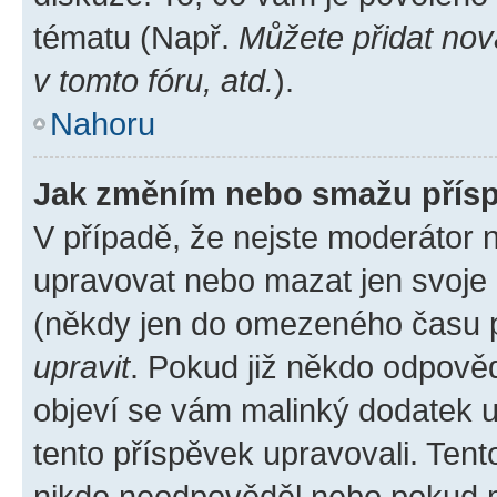
tématu (Např.
Můžete přidat nov
v tomto fóru, atd.
).
Nahoru
Jak změním nebo smažu přís
V případě, že nejste moderátor 
upravovat nebo mazat jen svoje 
(někdy jen do omezeného času po
upravit
. Pokud již někdo odpověd
objeví se vám malinký dodatek u 
tento příspěvek upravovali. Ten
nikdo neodpověděl nebo pokud mo