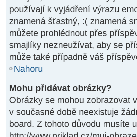
používají k vyjádření výrazu emo
znamená šťastný, :( znamená sm
můžete prohlédnout přes příspěv
smajlíky nezneužívat, aby se př
může také případně váš příspěv
Nahoru
Mohu přidávat obrázky?
Obrázky se mohou zobrazovat ve
v současné době neexistuje žád
board. Z tohoto důvodu musíte u
http://www.priklad.cz/muj-obraz