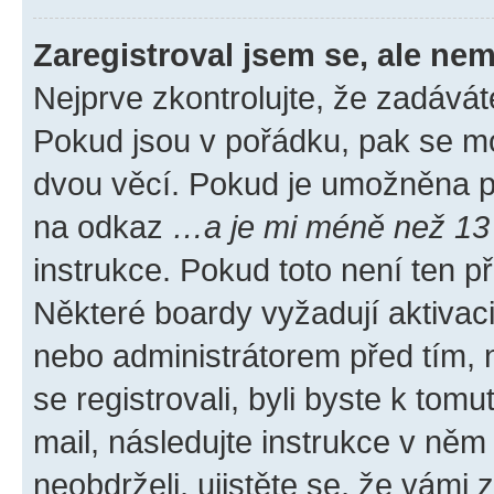
Zaregistroval jsem se, ale nem
Nejprve zkontrolujte, že zadávát
Pokud jsou v pořádku, pak se mo
dvou věcí. Pokud je umožněna pod
na odkaz
…a je mi méně než 13 
instrukce. Pokud toto není ten p
Některé boardy vyžadují aktivac
nebo administrátorem před tím, n
se registrovali, byli byste k tom
mail, následujte instrukce v něm
neobdrželi, ujistěte se, že vámi