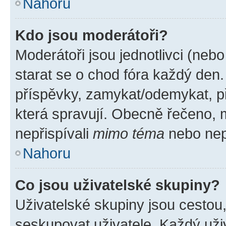
Nahoru
Kdo jsou moderátoři?
Moderátoři jsou jednotlivci (nebo 
starat se o chod fóra každý den
příspěvky, zamykat/odemykat, p
která spravují. Obecně řečeno, m
nepřispívali
mimo téma
nebo nepř
Nahoru
Co jsou uživatelské skupiny?
Uživatelské skupiny jsou cestou
seskupovat uživatele. Každý uživ