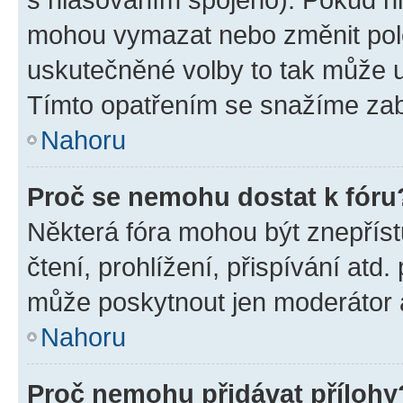
mohou vymazat nebo změnit polož
uskutečněné volby to tak může uč
Tímto opatřením se snažíme zabr
Nahoru
Proč se nemohu dostat k fóru
Některá fóra mohou být znepříst
čtení, prohlížení, přispívání atd.
může poskytnout jen moderátor a 
Nahoru
Proč nemohu přidávat přílohy