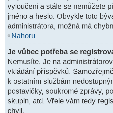
vyloučeni a stále se nemůžete při
jméno a heslo. Obvykle toto býv
administrátora, možná má chybn
Nahoru
Je vůbec potřeba se registrov
Nemusíte. Je na administrátorovi 
vkládání příspěvků. Samozřejmě,
k ostatním službám nedostupný
postavičky, soukromé zprávy, pos
skupin, atd. Vřele vám tedy regi
chvil.