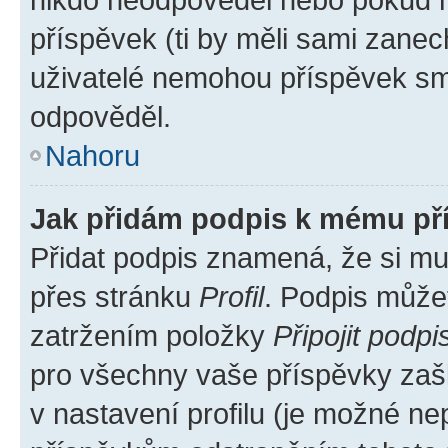
příspěvek (ti by měli sami zanec
uživatelé nemohou příspěvek sma
odpověděl.
Nahoru
Jak přidám podpis k mému př
Přidat podpis znamená, že si mus
přes stránku
Profil
. Podpis může
zatržením položky
Připojit podpi
pro všechny vaše příspěvky zašk
v nastavení profilu (je možné n