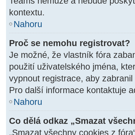
Teams nemůže a nebude poskyto
kontextu.
Nahoru
Proč se nemohu registrovat?
Je možné, že vlastník fóra zaba
použití uživatelského jména, které
vypnout registrace, aby zabrani
Pro další informace kontaktuje ad
Nahoru
Co dělá odkaz „Smazat všechn
„Smazat všechny cookies z fóra“