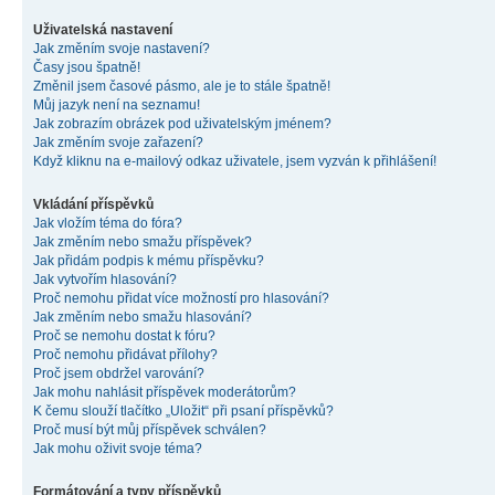
Uživatelská nastavení
Jak změním svoje nastavení?
Časy jsou špatně!
Změnil jsem časové pásmo, ale je to stále špatně!
Můj jazyk není na seznamu!
Jak zobrazím obrázek pod uživatelským jménem?
Jak změním svoje zařazení?
Když kliknu na e-mailový odkaz uživatele, jsem vyzván k přihlášení!
Vkládání příspěvků
Jak vložím téma do fóra?
Jak změním nebo smažu příspěvek?
Jak přidám podpis k mému příspěvku?
Jak vytvořím hlasování?
Proč nemohu přidat více možností pro hlasování?
Jak změním nebo smažu hlasování?
Proč se nemohu dostat k fóru?
Proč nemohu přidávat přílohy?
Proč jsem obdržel varování?
Jak mohu nahlásit příspěvek moderátorům?
K čemu slouží tlačítko „Uložit“ při psaní příspěvků?
Proč musí být můj příspěvek schválen?
Jak mohu oživit svoje téma?
Formátování a typy příspěvků