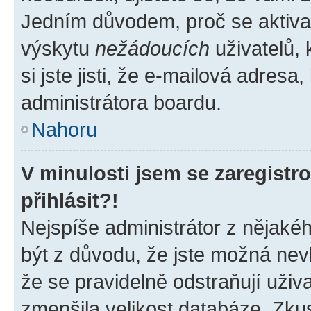
Jedním důvodem, proč se aktiva
výskytu
nežádoucích
uživatelů, 
si jste jisti, že e-mailová adresa,
administrátora boardu.
Nahoru
V minulosti jsem se zaregist
přihlásit?!
Nejspíše administrátor z nějaké
být z důvodu, že jste možná nevl
že se pravidelně odstraňují uživa
zmenšila velikost databáze. Zkus