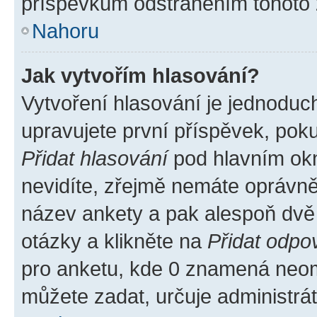
příspěvkům odstraněním tohoto z
Nahoru
Jak vytvořím hlasování?
Vytvoření hlasování je jednoduc
upravujete první příspěvek, poku
Přidat hlasování
pod hlavním okn
nevidíte, zřejmě nemáte oprávněn
název ankety a pak alespoň dvě
otázky a klikněte na
Přidat odpo
pro anketu, kde 0 znamená neom
můžete zadat, určuje administrá