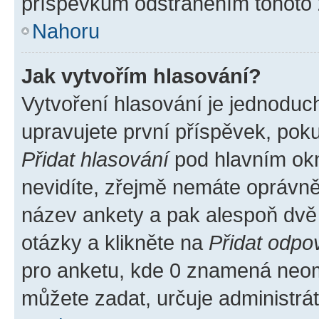
příspěvkům odstraněním tohoto z
Nahoru
Jak vytvořím hlasování?
Vytvoření hlasování je jednoduc
upravujete první příspěvek, poku
Přidat hlasování
pod hlavním okn
nevidíte, zřejmě nemáte oprávněn
název ankety a pak alespoň dvě
otázky a klikněte na
Přidat odpo
pro anketu, kde 0 znamená neom
můžete zadat, určuje administrá