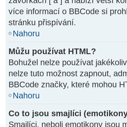
závorkách [ a ] a nabízí větší ko
více informací o BBCode si proh
stránku přispívání.
Nahoru
Můžu používat HTML?
Bohužel nelze používat jakékoli
nelze tuto možnost zapnout, adm
BBCode značky, které mohou HT
Nahoru
Co to jsou smajlíci (emotikon
Smajlíci, neboli emotikony jsou 