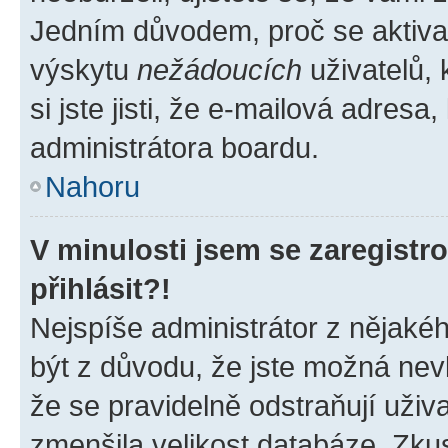
Jedním důvodem, proč se aktiva
výskytu
nežádoucích
uživatelů, 
si jste jisti, že e-mailová adresa,
administrátora boardu.
Nahoru
V minulosti jsem se zaregist
přihlásit?!
Nejspíše administrátor z nějaké
být z důvodu, že jste možná nevl
že se pravidelně odstraňují uživa
zmenšila velikost databáze. Zkus