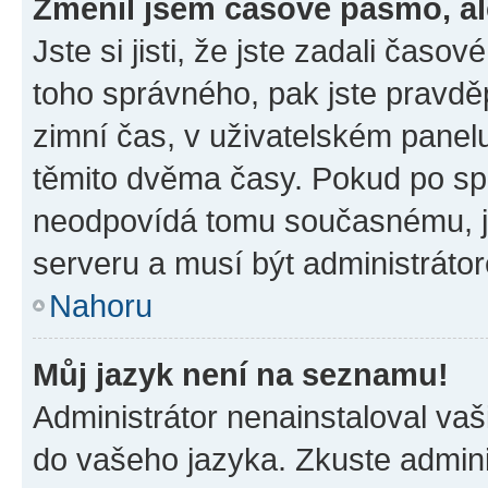
Změnil jsem časové pásmo, ale
Jste si jisti, že jste zadali časo
toho správného, pak jste pravdě
zimní čas, v uživatelském pane
těmito dvěma časy. Pokud po s
neodpovídá tomu současnému, j
serveru a musí být administráto
Nahoru
Můj jazyk není na seznamu!
Administrátor nenainstaloval vaši
do vašeho jazyka. Zkuste admini