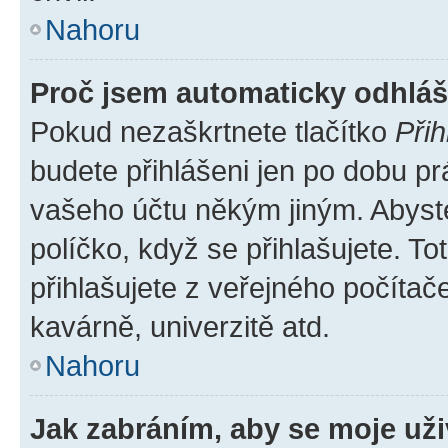
Nahoru
Proč jsem automaticky odhlá
Pokud nezaškrtnete tlačítko
Přih
budete přihlášeni jen po dobu pr
vašeho účtu někým jiným. Abyste 
políčko, když se přihlašujete. 
přihlašujete z veřejného počítač
kavárně, univerzitě atd.
Nahoru
Jak zabráním, aby se moje už