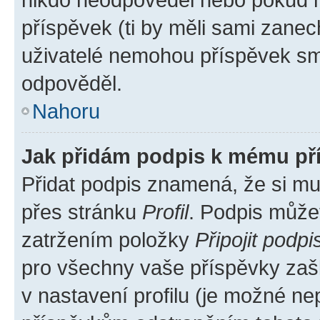
příspěvek (ti by měli sami zanec
uživatelé nemohou příspěvek sma
odpověděl.
Nahoru
Jak přidám podpis k mému př
Přidat podpis znamená, že si mus
přes stránku
Profil
. Podpis může
zatržením položky
Připojit podpi
pro všechny vaše příspěvky zašk
v nastavení profilu (je možné n