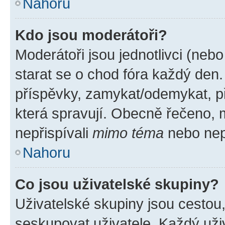
Nahoru
Kdo jsou moderátoři?
Moderátoři jsou jednotlivci (nebo 
starat se o chod fóra každý den
příspěvky, zamykat/odemykat, p
která spravují. Obecně řečeno, m
nepřispívali
mimo téma
nebo nepř
Nahoru
Co jsou uživatelské skupiny?
Uživatelské skupiny jsou cestou
seskupovat uživatele. Každý uživ