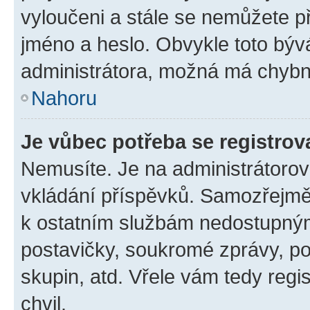
vyloučeni a stále se nemůžete při
jméno a heslo. Obvykle toto býv
administrátora, možná má chybn
Nahoru
Je vůbec potřeba se registrov
Nemusíte. Je na administrátorovi 
vkládání příspěvků. Samozřejmě,
k ostatním službám nedostupný
postavičky, soukromé zprávy, pos
skupin, atd. Vřele vám tedy regi
chvil.