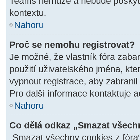
Teams nemůže a nebude poskyto
kontextu.
Nahoru
Proč se nemohu registrovat?
Je možné, že vlastník fóra zaba
použití uživatelského jména, které
vypnout registrace, aby zabrani
Pro další informace kontaktuje ad
Nahoru
Co dělá odkaz „Smazat všechn
„Smazat všechny cookies z fóra“