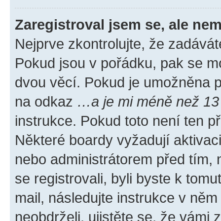
Zaregistroval jsem se, ale nem
Nejprve zkontrolujte, že zadávát
Pokud jsou v pořádku, pak se mo
dvou věcí. Pokud je umožněna pod
na odkaz
…a je mi méně než 13 
instrukce. Pokud toto není ten p
Některé boardy vyžadují aktivac
nebo administrátorem před tím, n
se registrovali, byli byste k tom
mail, následujte instrukce v něm
neobdrželi, ujistěte se, že vámi