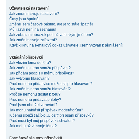
Uživatelská nastavení
Jak změním svoje nastavení?
Časy jsou špatně!
Změnil jsem časové pásmo, ale je to stále špatně!
Můj jazyk není na seznamu!
Jak zobrazím obrázek pod uživatelským jménem?
Jak změním svoje zařazení?
Když kliknu na e-mailový odkaz uživatele, jsem vyzván k přihlášení!
Vkládání příspěvků
Jak vložím téma do fóra?
Jak změním nebo smažu příspěvek?
Jak přidám podpis k mému příspěvku?
Jak vytvořím hlasování?
Proč nemohu přidat více možností pro hlasování?
Jak změním nebo smažu hlasování?
Proč se nemohu dostat k fóru?
Proč nemohu přidávat přílohy?
Proč jsem obdržel varování?
Jak mohu nahlásit příspěvek moderátorům?
K čemu slouží tlačítko „Uložit“ při psaní příspěvků?
Proč musí být můj příspěvek schválen?
Jak mohu oživit svoje téma?
Formátování a typy příspěvků