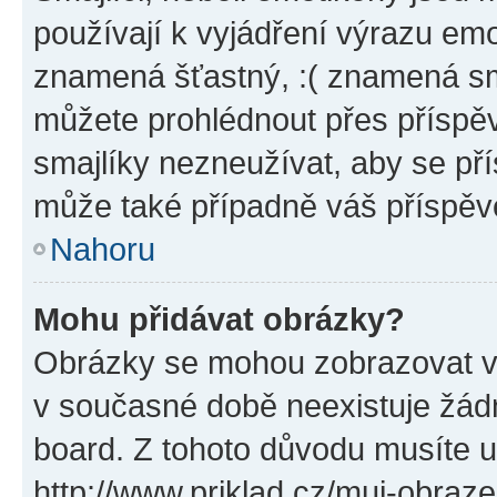
používají k vyjádření výrazu emo
znamená šťastný, :( znamená sm
můžete prohlédnout přes příspěv
smajlíky nezneužívat, aby se př
může také případně váš příspěv
Nahoru
Mohu přidávat obrázky?
Obrázky se mohou zobrazovat ve
v současné době neexistuje žád
board. Z tohoto důvodu musíte u
http://www.priklad.cz/muj-obraz