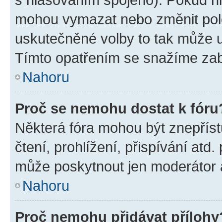
mohou vymazat nebo změnit polož
uskutečněné volby to tak může uč
Tímto opatřením se snažíme zabr
Nahoru
Proč se nemohu dostat k fóru
Některá fóra mohou být znepříst
čtení, prohlížení, přispívání atd.
může poskytnout jen moderátor a 
Nahoru
Proč nemohu přidávat přílohy