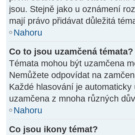
jsou. Stejně jako u oznámení rozh
mají právo přidávat důležitá tém
Nahoru
Co to jsou uzamčená témata?
Témata mohou být uzamčena mo
Nemůžete odpovídat na zamčená 
Každé hlasování je automatick
uzamčena z mnoha různých dův
Nahoru
Co jsou ikony témat?