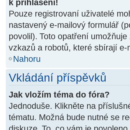
k přihlášení!
Pouze registrovaní uživatelé moh
nastavený e-mailový formulář (p
povolil). Toto opatření umožňuj
vzkazů a robotů, které sbírají e
Nahoru
Vkládání příspěvků
Jak vložím téma do fóra?
Jednoduše. Klikněte na příslušn
tématu. Možná bude nutné se reg
diskuze. To, co vám je povoleno