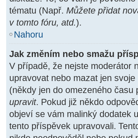
tématu (Např.
Můžete přidat nov
v tomto fóru, atd.
).
Nahoru
Jak změním nebo smažu přís
V případě, že nejste moderátor 
upravovat nebo mazat jen svoje 
(někdy jen do omezeného času po
upravit
. Pokud již někdo odpověd
objeví se vám malinký dodatek u 
tento příspěvek upravovali. Ten
nikdo neodpověděl nebo pokud mo