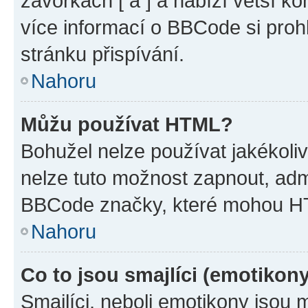
závorkách [ a ] a nabízí větší ko
více informací o BBCode si proh
stránku přispívání.
Nahoru
Můžu používat HTML?
Bohužel nelze používat jakékoli
nelze tuto možnost zapnout, adm
BBCode značky, které mohou HT
Nahoru
Co to jsou smajlíci (emotikon
Smajlíci, neboli emotikony jsou 