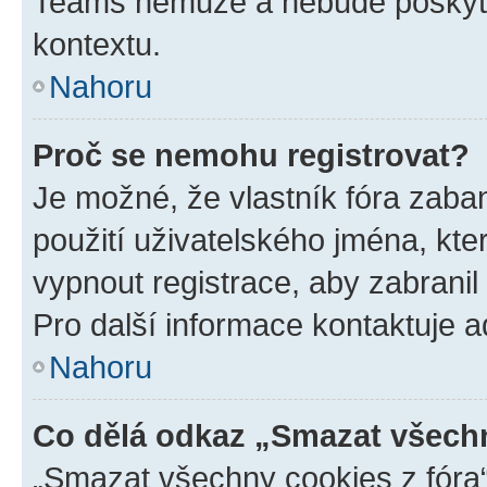
Teams nemůže a nebude poskyto
kontextu.
Nahoru
Proč se nemohu registrovat?
Je možné, že vlastník fóra zaba
použití uživatelského jména, které
vypnout registrace, aby zabrani
Pro další informace kontaktuje ad
Nahoru
Co dělá odkaz „Smazat všechn
„Smazat všechny cookies z fóra“