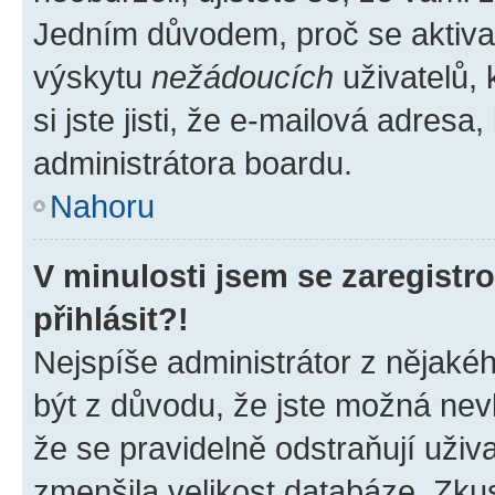
Jedním důvodem, proč se aktiva
výskytu
nežádoucích
uživatelů, 
si jste jisti, že e-mailová adresa,
administrátora boardu.
Nahoru
V minulosti jsem se zaregist
přihlásit?!
Nejspíše administrátor z nějaké
být z důvodu, že jste možná nevl
že se pravidelně odstraňují uživa
zmenšila velikost databáze. Zkus