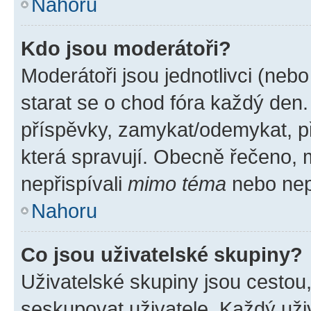
Nahoru
Kdo jsou moderátoři?
Moderátoři jsou jednotlivci (nebo 
starat se o chod fóra každý den
příspěvky, zamykat/odemykat, p
která spravují. Obecně řečeno, m
nepřispívali
mimo téma
nebo nepř
Nahoru
Co jsou uživatelské skupiny?
Uživatelské skupiny jsou cestou
seskupovat uživatele. Každý uživ