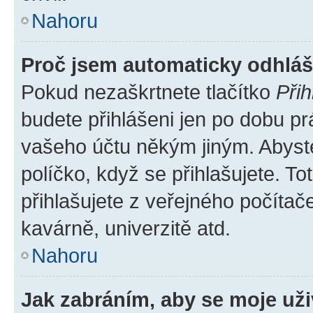
Nahoru
Proč jsem automaticky odhlá
Pokud nezaškrtnete tlačítko
Přih
budete přihlášeni jen po dobu pr
vašeho účtu někým jiným. Abyste 
políčko, když se přihlašujete. 
přihlašujete z veřejného počítač
kavárně, univerzitě atd.
Nahoru
Jak zabráním, aby se moje už