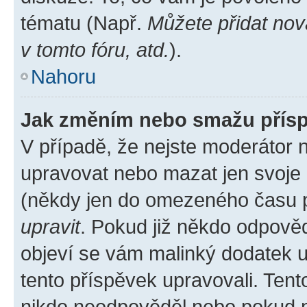
tématu (Např.
Můžete přidat nov
v tomto fóru, atd.
).
Nahoru
Jak změním nebo smažu přís
V případě, že nejste moderátor 
upravovat nebo mazat jen svoje 
(někdy jen do omezeného času po
upravit
. Pokud již někdo odpověd
objeví se vám malinký dodatek u 
tento příspěvek upravovali. Ten
nikdo neodpověděl nebo pokud mo