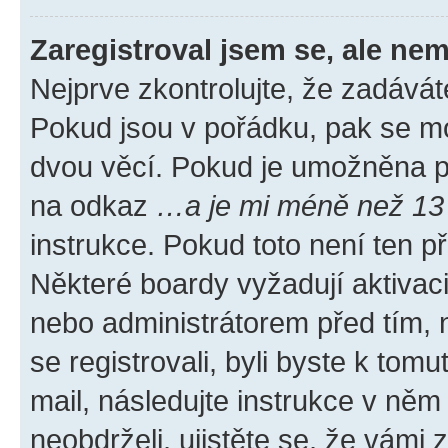
Zaregistroval jsem se, ale nem
Nejprve zkontrolujte, že zadávát
Pokud jsou v pořádku, pak se mo
dvou věcí. Pokud je umožněna pod
na odkaz
…a je mi méně než 13 
instrukce. Pokud toto není ten p
Některé boardy vyžadují aktivac
nebo administrátorem před tím, n
se registrovali, byli byste k tom
mail, následujte instrukce v něm
neobdrželi, ujistěte se, že vámi