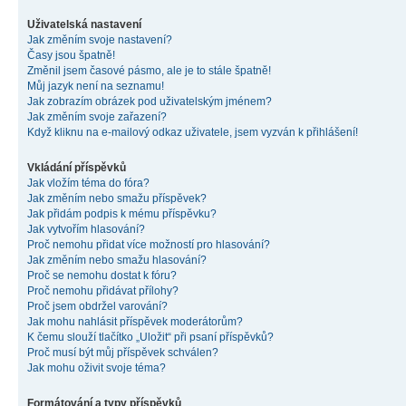
Uživatelská nastavení
Jak změním svoje nastavení?
Časy jsou špatně!
Změnil jsem časové pásmo, ale je to stále špatně!
Můj jazyk není na seznamu!
Jak zobrazím obrázek pod uživatelským jménem?
Jak změním svoje zařazení?
Když kliknu na e-mailový odkaz uživatele, jsem vyzván k přihlášení!
Vkládání příspěvků
Jak vložím téma do fóra?
Jak změním nebo smažu příspěvek?
Jak přidám podpis k mému příspěvku?
Jak vytvořím hlasování?
Proč nemohu přidat více možností pro hlasování?
Jak změním nebo smažu hlasování?
Proč se nemohu dostat k fóru?
Proč nemohu přidávat přílohy?
Proč jsem obdržel varování?
Jak mohu nahlásit příspěvek moderátorům?
K čemu slouží tlačítko „Uložit“ při psaní příspěvků?
Proč musí být můj příspěvek schválen?
Jak mohu oživit svoje téma?
Formátování a typy příspěvků