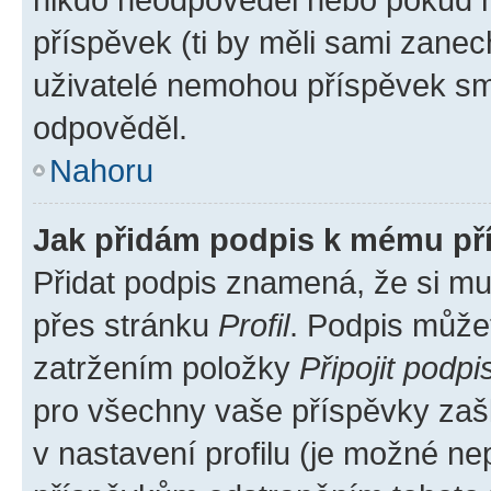
příspěvek (ti by měli sami zanec
uživatelé nemohou příspěvek sma
odpověděl.
Nahoru
Jak přidám podpis k mému př
Přidat podpis znamená, že si mus
přes stránku
Profil
. Podpis může
zatržením položky
Připojit podpi
pro všechny vaše příspěvky zašk
v nastavení profilu (je možné n