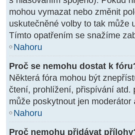
mohou vymazat nebo změnit polož
uskutečněné volby to tak může uč
Tímto opatřením se snažíme zabr
Nahoru
Proč se nemohu dostat k fóru
Některá fóra mohou být znepříst
čtení, prohlížení, přispívání atd.
může poskytnout jen moderátor a 
Nahoru
Proč nemohu přidávat přílohy