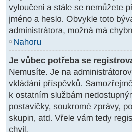
vyloučeni a stále se nemůžete při
jméno a heslo. Obvykle toto býv
administrátora, možná má chybn
Nahoru
Je vůbec potřeba se registrov
Nemusíte. Je na administrátorovi 
vkládání příspěvků. Samozřejmě,
k ostatním službám nedostupný
postavičky, soukromé zprávy, pos
skupin, atd. Vřele vám tedy regi
chvil.