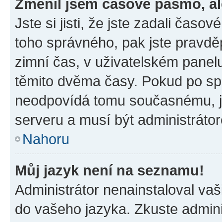
Změnil jsem časové pásmo, ale
Jste si jisti, že jste zadali časo
toho správného, pak jste pravdě
zimní čas, v uživatelském pane
těmito dvěma časy. Pokud po s
neodpovídá tomu současnému, j
serveru a musí být administráto
Nahoru
Můj jazyk není na seznamu!
Administrátor nenainstaloval vaši
do vašeho jazyka. Zkuste admini