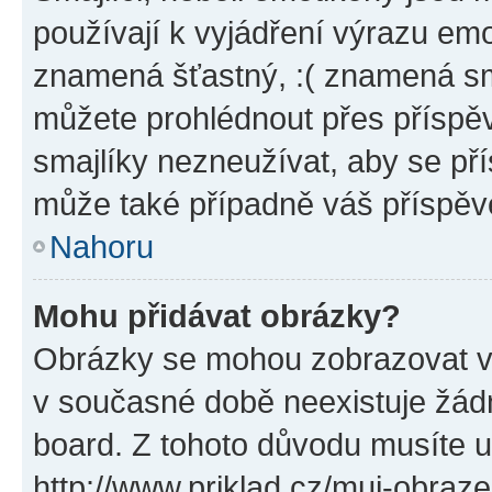
používají k vyjádření výrazu emo
znamená šťastný, :( znamená sm
můžete prohlédnout přes příspěv
smajlíky nezneužívat, aby se př
může také případně váš příspěv
Nahoru
Mohu přidávat obrázky?
Obrázky se mohou zobrazovat ve
v současné době neexistuje žád
board. Z tohoto důvodu musíte u
http://www.priklad.cz/muj-obraz