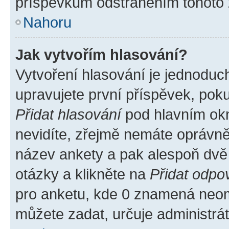
příspěvkům odstraněním tohoto z
Nahoru
Jak vytvořím hlasování?
Vytvoření hlasování je jednoduc
upravujete první příspěvek, poku
Přidat hlasování
pod hlavním okn
nevidíte, zřejmě nemáte oprávněn
název ankety a pak alespoň dvě
otázky a klikněte na
Přidat odpo
pro anketu, kde 0 znamená neom
můžete zadat, určuje administrá