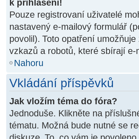
k přihlášení!
Pouze registrovaní uživatelé moh
nastavený e-mailový formulář (p
povolil). Toto opatření umožňuj
vzkazů a robotů, které sbírají e
Nahoru
Vkládání příspěvků
Jak vložím téma do fóra?
Jednoduše. Klikněte na příslušn
tématu. Možná bude nutné se reg
diskuze. To, co vám je povoleno