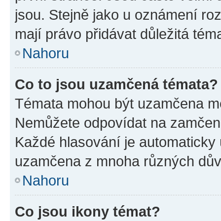
jsou. Stejně jako u oznámení rozh
mají právo přidávat důležitá tém
Nahoru
Co to jsou uzamčená témata?
Témata mohou být uzamčena mo
Nemůžete odpovídat na zamčená 
Každé hlasování je automatick
uzamčena z mnoha různých dův
Nahoru
Co jsou ikony témat?