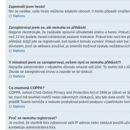
Zapomněl jsem heslo!
Nic se neděje, vaše heslo můžeme kdykoliv obnovit. V tomto případě zmáčknět
Nahoru
Zaregistroval jsem se, ale nemohu se přihlásit!
Nejprve zkontrolujte, že zadáváte správné uživatelské jméno a heslo. Pokud 
než 13 let
, budete muset následovat zaslané instrukce. Pokud toto není ten p
přihlásit. Když jste se registrovali, byli byste k tomuto vyzváni. Pokud vám b
důvodem, proč se aktivace používá, je zmenšit možnost výskytu
nežádoucích
Nahoru
V minulosti jsem se zaregistroval, ovšem nyní se nemohu přihlásit?!
Nejspíše administrátor z nějakého důvodu smazal váš účet. To mohlo být z důvo
Zkuste se zaregistrovat znovu a zapojte se do diskuzí.
Nahoru
Co znamená COPPA?
COPPA, neboli Child Online Privacy and Protection Act of 1998 je zákon ve Sp
let, musí mít souhlas rodičů nebo zákonných zástupců, aby tyto data uložil. Te
phpBB Teams nemůže a nebude poskytovat právni podporu v jakémkoliv kont
Nahoru
Proč se nemohu registrovat?
Je možné, že vlastník fóra zabanoval vaši IP adresu nebo zakázal použití uživ
kontaktuje administrátora fóra.