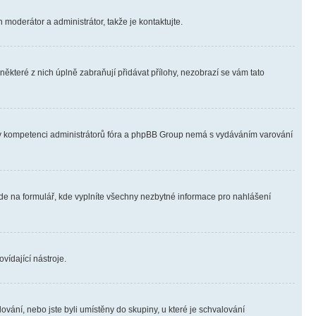
 moderátor a administrátor, takže je kontaktujte.
ěkteré z nich úplně zabraňují přidávat přílohy, nezobrazí se vám tato
ně v kompetenci administrátorů fóra a phpBB Group nemá s vydáváním varování
ede na formulář, kde vyplníte všechny nezbytné informace pro nahlášení
vídající nástroje.
vání, nebo jste byli umístěny do skupiny, u které je schvalování