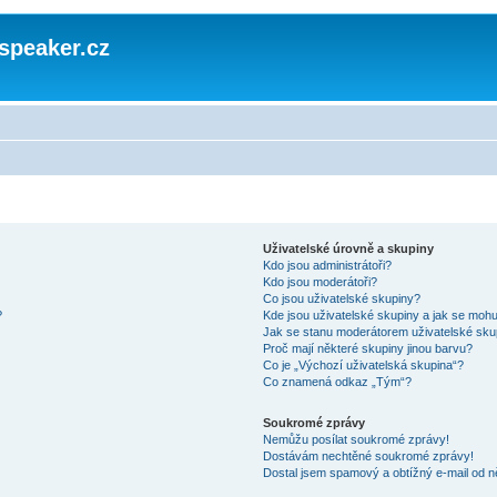
speaker.cz
Uživatelské úrovně a skupiny
Kdo jsou administrátoři?
Kdo jsou moderátoři?
Co jsou uživatelské skupiny?
?
Kde jsou uživatelské skupiny a jak se mohu
Jak se stanu moderátorem uživatelské sku
Proč mají některé skupiny jinou barvu?
Co je „Výchozí uživatelská skupina“?
Co znamená odkaz „Tým“?
Soukromé zprávy
Nemůžu posílat soukromé zprávy!
Dostávám nechtěné soukromé zprávy!
Dostal jsem spamový a obtížný e-mail od n