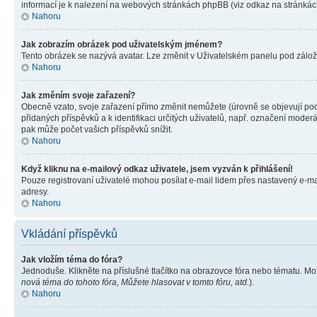
informací je k nalezení na webových stránkách phpBB (viz odkaz na stránkách
Nahoru
Jak zobrazím obrázek pod uživatelským jménem?
Tento obrázek se nazývá avatar. Lze změnit v Uživatelském panelu pod záložko
Nahoru
Jak změním svoje zařazení?
Obecně vzato, svoje zařazení přímo změnit nemůžete (úrovně se objevují pod
přidaných příspěvků a k identifikaci určitých uživatelů, např. označení mode
pak může počet vašich příspěvků snížit.
Nahoru
Když kliknu na e-mailový odkaz uživatele, jsem vyzván k přihlášení!
Pouze registrovaní uživatelé mohou posílat e-mail lidem přes nastavený e-mai
adresy.
Nahoru
Vkládání příspěvků
Jak vložím téma do fóra?
Jednoduše. Klikněte na příslušné tlačítko na obrazovce fóra nebo tématu. Mo
nová téma do tohoto fóra, Můžete hlasovat v tomto fóru, atd.
).
Nahoru