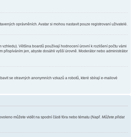
stavených oprávněních. Avatar si mohou nastavit pouze registrovaní uživatelé.
 vzhledu). Většina boardů používají hodnocení úrovní k rozlišení počtu vámi
ým přispíváním jen, abyste dosáhli vyšší úrovně. Moderátor nebo administrátor
zbavit se otravných anonymních vzkazů a robotů, které sbírají e-mailové
povoleno můžete vidět na spodní části fóra nebo tématu (Např.
Můžete přidat