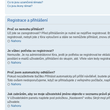
Co to jsou uzamčená témata?
Co jsou ikony témat?
Registrace a přihlášení
Proč se nemohu přihlásit?
Už jste se zaregistrovali? Před přihlášením je nutné se nejdříve registrovat.
registrovali, nebyli jste z fóra vyloučeni a stále se nemůžete přihlásit, zno
Nahoru
Je vůbec potřeba se registrovat?
Nemusíte. Je na administrátorovi fóra, jestli je potřeba se registrovat ke 
posílání e-mailů uživatelům, přihlášení do skupin, atd. Vřele vám tedy registr
Nahoru
Proč jsem automaticky odhlášen?
Pokud nezaškrtnete tlačítko
Přihlásit automaticky při příští návštěvě
, budete p
Toto ovšem nedoporučujeme, když se přihlašujete z veřejného počítače, např. 
Nahoru
Jak zabráním, aby se moje uživatelské jméno objevilo v seznamu právě 
V Uživatelském panelu najdete pod položkou „Nastavení“ volbu
Skrýt moji př
uživatele.
Nahoru