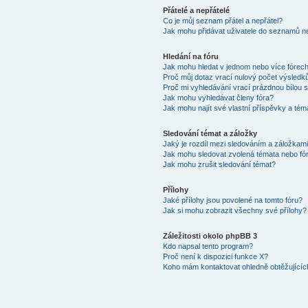
Přátelé a nepřátelé
Co je můj seznam přátel a nepřátel?
Jak mohu přidávat uživatele do seznamů ne
Hledání na fóru
Jak mohu hledat v jednom nebo více fórec
Proč můj dotaz vrací nulový počet výsledk
Proč mi vyhledávání vrací prázdnou bílou s
Jak mohu vyhledávat členy fóra?
Jak mohu najít své vlastní příspěvky a tém
Sledování témat a záložky
Jaký je rozdíl mezi sledováním a záložkam
Jak mohu sledovat zvolená témata nebo fó
Jak mohu zrušit sledování témat?
Přílohy
Jaké přílohy jsou povolené na tomto fóru?
Jak si mohu zobrazit všechny své přílohy?
Záležitosti okolo phpBB 3
Kdo napsal tento program?
Proč není k dispozici funkce X?
Koho mám kontaktovat ohledně obtěžujících 