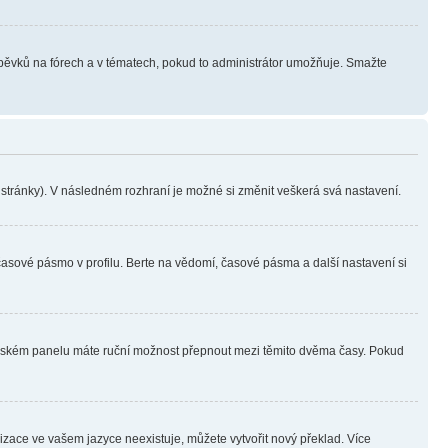
íspěvků na fórech a v tématech, pokud to administrátor umožňuje. Smažte
i stránky). V následném rozhraní je možné si změnit veškerá svá nastavení.
časové pásmo v profilu. Berte na vědomí, časové pásma a další nastavení si
ivatelském panelu máte ruční možnost přepnout mezi těmito dvěma časy. Pokud
lizace ve vašem jazyce neexistuje, můžete vytvořit nový překlad. Více