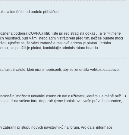
trukcí a téměř ihned budete přihlášeni.
ožněna podpora COPPA a klikli jste při registraci na odkaz
…a je mi méně
ých registrací, buď Vámi, nebo administrátorem před tím, než se budete moci
rželi, ujistěte se, že vámi zadaná e-mailová adresa je platná. Jedním
terou jste použili je platná, kontaktujte administrátora boardu.
ňují uživatelé, kteří ničím nepřispěli, aby se zmenšila velikost databáze.
tencionální možnost ukládání osobních dat o uživateli, kterému je méně než 13
i toto platí i na vašem fóru, doporučujeme kontaktovat vaše právního poradce,
aby zabranil přístupu nových návštěvníků na fórum. Pro další informace