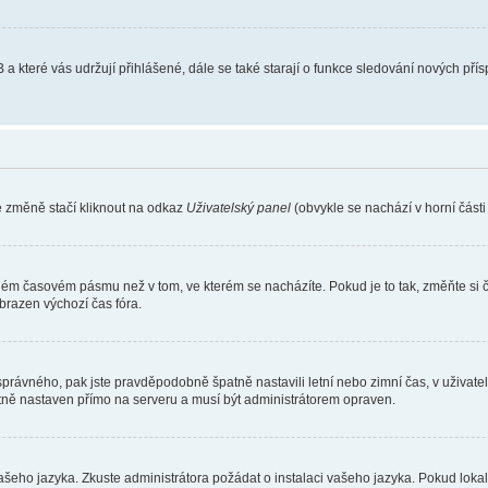
 a které vás udržují přihlášené, dále se také starají o funkce sledování nových př
e změně stačí kliknout na odkaz
Uživatelský panel
(obvykle se nachází v horní část
iném časovém pásmu než v tom, ve kterém se nacházíte. Pokud je to tak, změňte si 
brazen výchozí čas fóra.
toho správného, pak jste pravděpodobně špatně nastavili letní nebo zimní čas, v už
ě nastaven přímo na serveru a musí být administrátorem opraven.
vašeho jazyka. Zkuste administrátora požádat o instalaci vašeho jazyka. Pokud loka