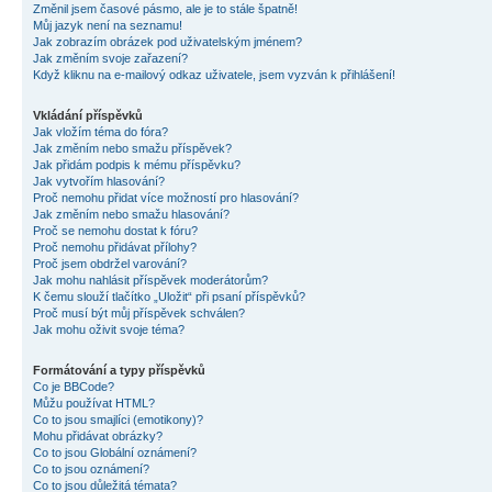
Změnil jsem časové pásmo, ale je to stále špatně!
Můj jazyk není na seznamu!
Jak zobrazím obrázek pod uživatelským jménem?
Jak změním svoje zařazení?
Když kliknu na e-mailový odkaz uživatele, jsem vyzván k přihlášení!
Vkládání příspěvků
Jak vložím téma do fóra?
Jak změním nebo smažu příspěvek?
Jak přidám podpis k mému příspěvku?
Jak vytvořím hlasování?
Proč nemohu přidat více možností pro hlasování?
Jak změním nebo smažu hlasování?
Proč se nemohu dostat k fóru?
Proč nemohu přidávat přílohy?
Proč jsem obdržel varování?
Jak mohu nahlásit příspěvek moderátorům?
K čemu slouží tlačítko „Uložit“ při psaní příspěvků?
Proč musí být můj příspěvek schválen?
Jak mohu oživit svoje téma?
Formátování a typy příspěvků
Co je BBCode?
Můžu používat HTML?
Co to jsou smajlíci (emotikony)?
Mohu přidávat obrázky?
Co to jsou Globální oznámení?
Co to jsou oznámení?
Co to jsou důležitá témata?