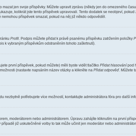
o mazat jen svoje příspěvky. Můžete upravit zprávu (někdy jen do omezeného času p
 ukazuje, kolikrát jste tento příspěvek upravovali. Tento dodatek se neobjeví, pok
telé nemohou příspěvek smazat, pokud na něj již někdo odpověděl.
stránku
Profil
. Podpis můžete přidat k právě psanému příspěvku zatržením položky
P
dpis k vybraným příspěvkům odstraněním tohoto zaškrtnutí).
ete první příspěvek, pokud můžete) měli byste vidět tlačítko
Přidat hlasování
pod h
ě možnosti (nastavte napsáním název otázky a klikněte na
Přidat odpověď
. Můžete 
u nezbytně potřebujete více možností, kontaktujte administrátora fóra pro další in
orem, moderátorem nebo administrátorem. Úpravu zahájíte kliknutím na první příspě
případě již uskutečněné volby to tak může učinit jen moderátor nebo administrátor