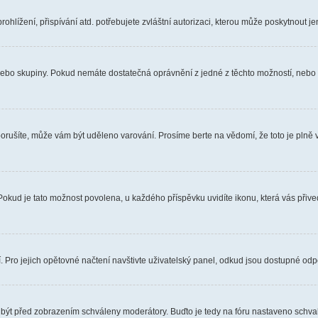
hlížení, přispívání atd. potřebujete zvláštní autorizaci, kterou může poskytnout jen
, nebo skupiny. Pokud nemáte dostatečná oprávnění z jedné z těchto možností, nebo n
e porušíte, může vám být uděleno varování. Prosíme berte na vědomí, že toto je pl
 Pokud je tato možnost povolena, u každého příspěvku uvidíte ikonu, která vás přiv
Pro jejich opětovné načtení navštivte uživatelský panel, odkud jsou dostupné odpo
 být před zobrazením schváleny moderátory. Buďto je tedy na fóru nastaveno schvalo