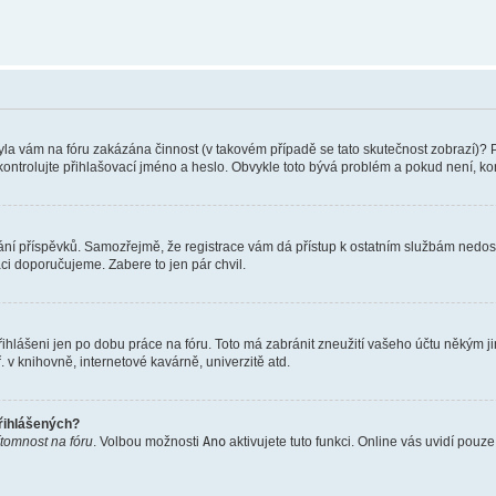
 Byla vám na fóru zakázána činnost (v takovém případě se tato skutečnost zobrazí)? 
vu zkontrolujte přihlašovací jméno a heslo. Obvykle toto bývá problém a pokud není, 
vkládání příspěvků. Samozřejmě, že registrace vám dá přístup k ostatním službám ne
aci doporučujeme. Zabere to jen pár chvil.
řihlášeni jen po dobu práce na fóru. Toto má zabránit zneužití vašeho účtu někým jiný
v knihovně, internetové kavárně, univerzitě atd.
přihlášených?
ítomnost na fóru
. Volbou možnosti
Ano
aktivujete tuto funkci. Online vás uvidí pouz