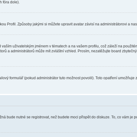
 fóra dole).
u Profil. Způsoby jakými si můžete upravit avatar závisí na administrátorovi a na
 vaším uživatelským jménem v tématech a na vašem profilu, což záleží na použitém
rátorů a administrátorů může mít zvláštní vzhled. Prosím, nezatěžujte board zbytečn
lový formulář (pokud administrátor tuto možnost povolil). Toto opatření umožňuje 
žná bude nutné se registrovat, než budete moci přispět do diskuze. To, co vám je 