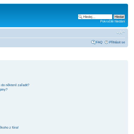
Pokročilé hledání
FAQ
Přihlásit se
 do některé zařadit?
piny?
ěkoho z fóra!