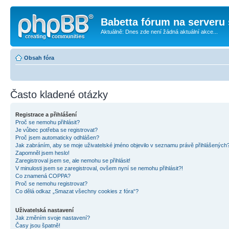
Babetta fórum na serveru 
Aktuálně: Dnes zde není žádná aktuální akce...
Obsah fóra
Často kladené otázky
Registrace a přihlášení
Proč se nemohu přihlásit?
Je vůbec potřeba se registrovat?
Proč jsem automaticky odhlášen?
Jak zabráním, aby se moje uživatelské jméno objevilo v seznamu právě přihlášených
Zapomněl jsem heslo!
Zaregistroval jsem se, ale nemohu se přihlásit!
V minulosti jsem se zaregistroval, ovšem nyní se nemohu přihlásit?!
Co znamená COPPA?
Proč se nemohu registrovat?
Co dělá odkaz „Smazat všechny cookies z fóra“?
Uživatelská nastavení
Jak změním svoje nastavení?
Časy jsou špatně!