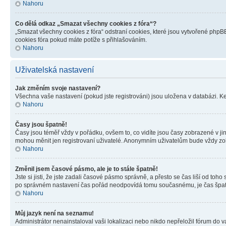
Nahoru
Co dělá odkaz „Smazat všechny cookies z fóra“?
„Smazat všechny cookies z fóra“ odstraní cookies, které jsou vytvořené phpBB
cookies fóra pokud máte potíže s přihlašováním.
Nahoru
Uživatelská nastavení
Jak změním svoje nastavení?
Všechna vaše nastavení (pokud jste registrováni) jsou uložena v databázi. K
Nahoru
Časy jsou špatně!
Časy jsou téměř vždy v pořádku, ovšem to, co vidíte jsou časy zobrazené v j
mohou měnit jen registrovaní uživatelé. Anonymním uživatelům bude vždy zo
Nahoru
Změnil jsem časové pásmo, ale je to stále špatně!
Jste si jisti, že jste zadali časové pásmo správně, a přesto se čas liší od 
po správném nastavení čas pořád neodpovídá tomu současnému, je čas špatn
Nahoru
Můj jazyk není na seznamu!
Administrátor nenainstaloval vaši lokalizaci nebo nikdo nepřeložil fórum do 