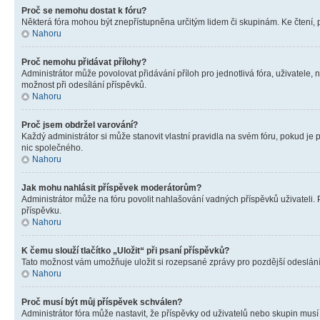
Proč se nemohu dostat k fóru?
Některá fóra mohou být znepřístupněna určitým lidem či skupinám. Ke čtení, pro
Nahoru
Proč nemohu přidávat přílohy?
Administrátor může povolovat přidávání příloh pro jednotlivá fóra, uživatele
možnost při odesílání příspěvků.
Nahoru
Proč jsem obdržel varování?
Každý administrátor si může stanovit vlastní pravidla na svém fóru, pokud j
nic společného.
Nahoru
Jak mohu nahlásit příspěvek moderátorům?
Administrátor může na fóru povolit nahlašování vadných příspěvků uživateli.
příspěvku.
Nahoru
K čemu slouží tlačítko „Uložit“ při psaní příspěvků?
Tato možnost vám umožňuje uložit si rozepsané zprávy pro pozdější odeslání. 
Nahoru
Proč musí být můj příspěvek schválen?
Administrátor fóra může nastavit, že příspěvky od uživatelů nebo skupin musí