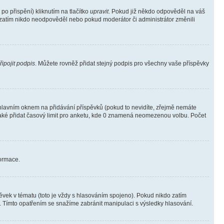
o přispění) kliknutím na tlačítko
upravit
. Pokud již někdo odpověděl na váš
ud zatím nikdo neodpověděl nebo pokud moderátor či administrátor změnili
řipojit podpis
. Můžete rovněž přidat stejný podpis pro všechny vaše příspěvky
lavním oknem na přidávání příspěvků (pokud to nevidíte, zřejmě nemáte
také přidat časový limit pro anketu, kde 0 znamená neomezenou volbu. Počet
formace.
vek v tématu (toto je vždy s hlasováním spojeno). Pokud nikdo zatím
. Tímto opatřením se snažíme zabránit manipulaci s výsledky hlasování.