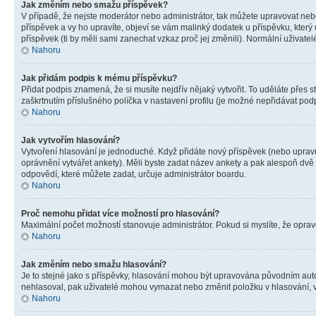
Jak změním nebo smažu příspěvek?
V případě, že nejste moderátor nebo administrátor, tak můžete upravovat neb
příspěvek a vy ho upravíte, objeví se vám malinký dodatek u příspěvku, který
příspěvek (ti by měli sami zanechat vzkaz proč jej změnili). Normální uživa
Nahoru
Jak přidám podpis k mému příspěvku?
Přidat podpis znamená, že si musíte nejdřív nějaký vytvořit. To uděláte přes 
zaškrtnutím příslušného políčka v nastavení profilu (je možné nepřidávat po
Nahoru
Jak vytvořím hlasování?
Vytvoření hlasování je jednoduché. Když přidáte nový příspěvek (nebo upravuj
oprávnění vytvářet ankety). Měli byste zadat název ankety a pak alespoň dv
odpovědí, které můžete zadat, určuje administrátor boardu.
Nahoru
Proč nemohu přidat více možností pro hlasování?
Maximální počet možností stanovuje administrátor. Pokud si myslíte, že opravd
Nahoru
Jak změním nebo smažu hlasování?
Je to stejné jako s příspěvky, hlasování mohou být upravována původním aut
nehlasoval, pak uživatelé mohou vymazat nebo změnit položku v hlasování, v 
Nahoru