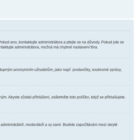
Pokud ano, kontaktujte administrátora a ptejte se na důvody. Pokud jste se
kontaktujte administrátora, možná má chybné nastavení fóra.
dostupným anonymním uživatelům, jako např. postavičky, soukromé zprávy,
m. Abyste zůstali přihlášeni, zaškrtněte toto políčko, když se přihlašujete.
e administrátoři, moderátoři a vy sami. Budete započítáváni mezi skryté