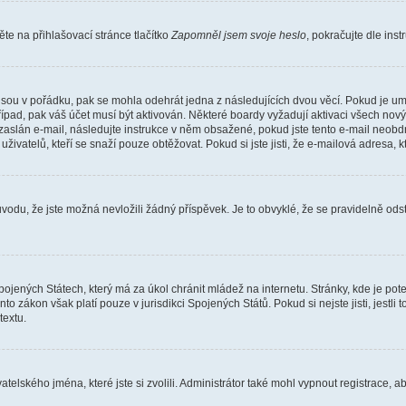
e na přihlašovací stránce tlačítko
Zapomněl jsem svoje heslo
, pokračujte dle ins
jsou v pořádku, pak se mohla odehrát jedna z následujících dvou věcí. Pokud je um
řípad, pak váš účet musí být aktivován. Některé boardy vyžadují aktivaci všech nov
yl zaslán e-mail, následujte instrukce v něm obsažené, pokud jste tento e-mail neobd
uživatelů, kteří se snaží pouze obtěžovat. Pokud si jste jisti, že e-mailová adresa, k
du, že jste možná nevložili žádný příspěvek. Je to obvyklé, že se pravidelně odstra
ojených Státech, který má za úkol chránit mládež na internetu. Stránky, kde je po
nto zákon však platí pouze v jurisdikci Spojených Států. Pokud si nejste jisti, jestl
extu.
atelského jména, které jste si zvolili. Administrátor také mohl vypnout registrace, 