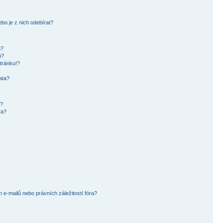
bo je z nich odebírat?
h?
ů?
tránku!?
ata?
i?
ra?
e-mailů nebo právních záležitostí fóra?