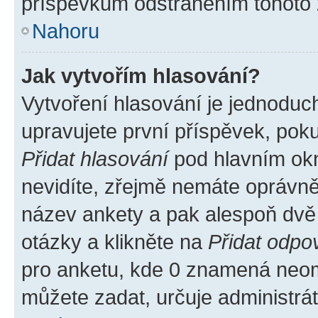
příspěvkům odstraněním tohoto z
Nahoru
Jak vytvořím hlasování?
Vytvoření hlasování je jednoduc
upravujete první příspěvek, poku
Přidat hlasování
pod hlavním okn
nevidíte, zřejmě nemáte oprávněn
název ankety a pak alespoň dvě
otázky a klikněte na
Přidat odpo
pro anketu, kde 0 znamená neom
můžete zadat, určuje administrá