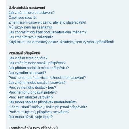
Uživatelská nastavení
Jak změním svoje nastavení?
Časy jsou špatně!
Změnil jsem časové pásmo, ale je to stále špatně!
Můj jazyk není na seznamu!
Jak zobrazím obrázek pod uživatelským jménem?
Jak změním svoje zařazení?
Když kliknu na e-mailový odkaz uživatele, jsem vyzván k přihlášení!
Vkládání příspěvků
Jak vložím téma do fóra?
Jak změním nebo smažu příspěvek?
Jak přidám podpis k mému příspěvku?
Jak vytvořím hlasování?
Proč nemohu přidat více možností pro hlasování?
Jak změním nebo smažu hlasování?
Proč se nemohu dostat k fóru?
Proč nemohu přidávat přílohy?
Proč jsem obdržel varování?
Jak mohu nahlásit příspěvek moderátorům?
K čemu slouží tlačítko „Uložit“ při psaní příspěvků?
Proč musí být můj příspěvek schválen?
Jak mohu oživit svoje téma?
Formátování a typy příspěvků