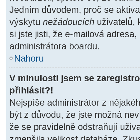
Jedním důvodem, proč se aktiva
výskytu
nežádoucích
uživatelů, 
si jste jisti, že e-mailová adresa,
administrátora boardu.
Nahoru
V minulosti jsem se zaregist
přihlásit?!
Nejspíše administrátor z nějaké
být z důvodu, že jste možná nevl
že se pravidelně odstraňují uživa
zmenšila velikost databáze. Zkus