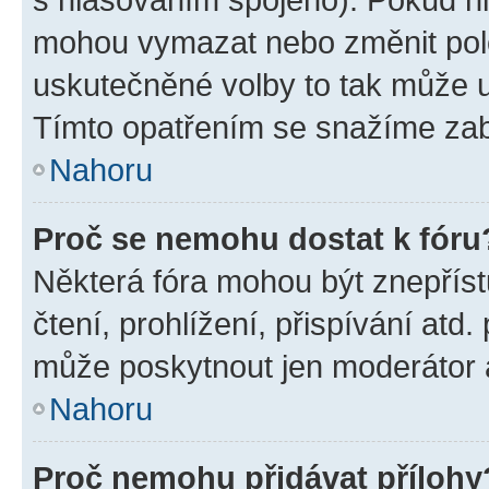
mohou vymazat nebo změnit polož
uskutečněné volby to tak může uč
Tímto opatřením se snažíme zabr
Nahoru
Proč se nemohu dostat k fóru
Některá fóra mohou být znepříst
čtení, prohlížení, přispívání atd.
může poskytnout jen moderátor a 
Nahoru
Proč nemohu přidávat přílohy