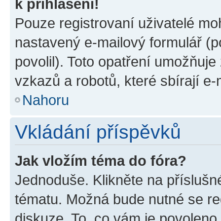
k přihlášení!
Pouze registrovaní uživatelé moh
nastavený e-mailový formulář (p
povolil). Toto opatření umožňuj
vzkazů a robotů, které sbírají e
Nahoru
Vkládání příspěvků
Jak vložím téma do fóra?
Jednoduše. Klikněte na příslušn
tématu. Možná bude nutné se reg
diskuze. To, co vám je povoleno