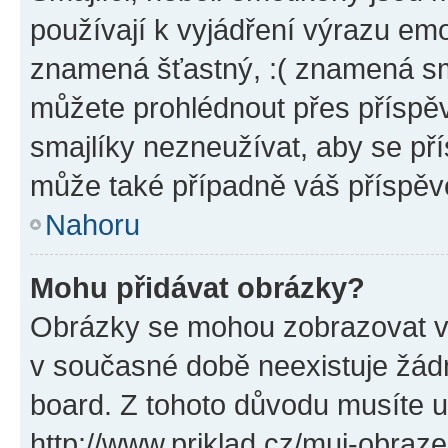
používají k vyjádření výrazu emo
znamená šťastný, :( znamená sm
můžete prohlédnout přes příspěv
smajlíky nezneužívat, aby se př
může také případně váš příspěv
Nahoru
Mohu přidávat obrázky?
Obrázky se mohou zobrazovat ve
v současné době neexistuje žád
board. Z tohoto důvodu musíte u
http://www.priklad.cz/muj-obraz