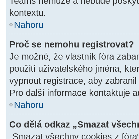
Teams nemůže a nebude poskyto
kontextu.
Nahoru
Proč se nemohu registrovat?
Je možné, že vlastník fóra zaba
použití uživatelského jména, které
vypnout registrace, aby zabrani
Pro další informace kontaktuje ad
Nahoru
Co dělá odkaz „Smazat všechn
„Smazat všechny cookies z fóra“