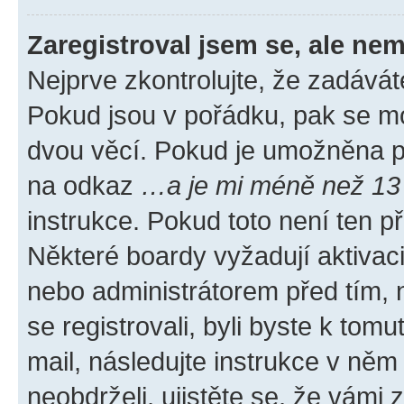
Zaregistroval jsem se, ale nem
Nejprve zkontrolujte, že zadávát
Pokud jsou v pořádku, pak se mo
dvou věcí. Pokud je umožněna pod
na odkaz
…a je mi méně než 13 
instrukce. Pokud toto není ten p
Některé boardy vyžadují aktivac
nebo administrátorem před tím, n
se registrovali, byli byste k tom
mail, následujte instrukce v něm
neobdrželi, ujistěte se, že vámi