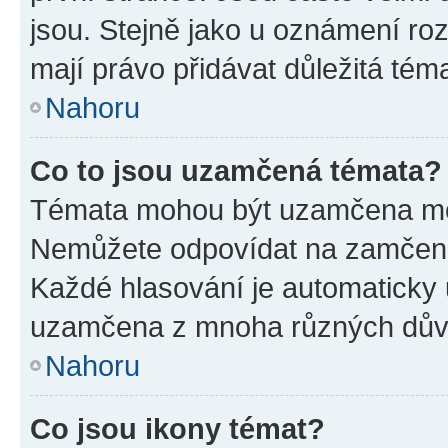
jsou. Stejně jako u oznámení rozh
mají právo přidávat důležitá tém
Nahoru
Co to jsou uzamčená témata?
Témata mohou být uzamčena mo
Nemůžete odpovídat na zamčená 
Každé hlasování je automatick
uzamčena z mnoha různých dův
Nahoru
Co jsou ikony témat?