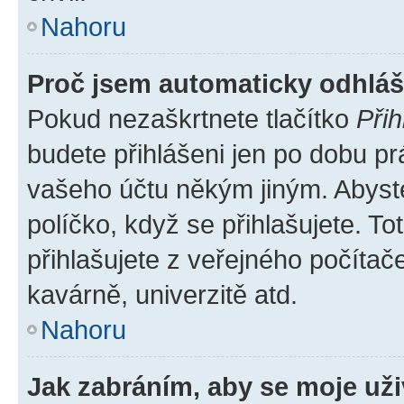
Nahoru
Proč jsem automaticky odhlá
Pokud nezaškrtnete tlačítko
Přih
budete přihlášeni jen po dobu pr
vašeho účtu někým jiným. Abyste 
políčko, když se přihlašujete. 
přihlašujete z veřejného počítač
kavárně, univerzitě atd.
Nahoru
Jak zabráním, aby se moje už