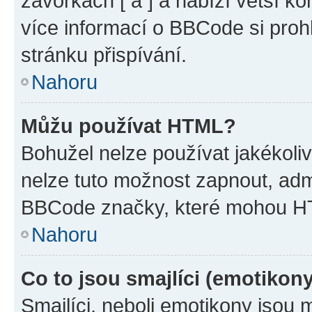
závorkách [ a ] a nabízí větší ko
více informací o BBCode si proh
stránku přispívání.
Nahoru
Můžu používat HTML?
Bohužel nelze používat jakékoli
nelze tuto možnost zapnout, adm
BBCode značky, které mohou HT
Nahoru
Co to jsou smajlíci (emotikon
Smajlíci, neboli emotikony jsou 