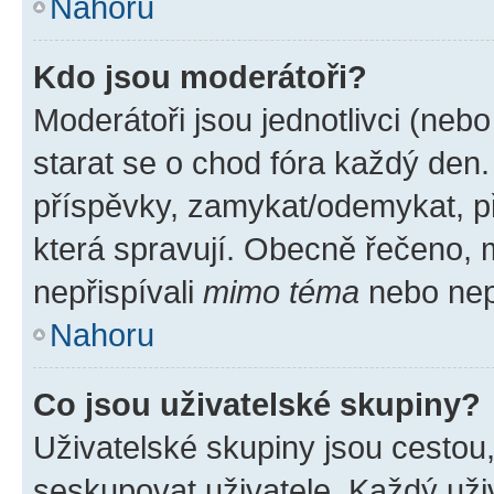
Nahoru
Kdo jsou moderátoři?
Moderátoři jsou jednotlivci (nebo 
starat se o chod fóra každý den
příspěvky, zamykat/odemykat, p
která spravují. Obecně řečeno, m
nepřispívali
mimo téma
nebo nepř
Nahoru
Co jsou uživatelské skupiny?
Uživatelské skupiny jsou cestou
seskupovat uživatele. Každý uživ