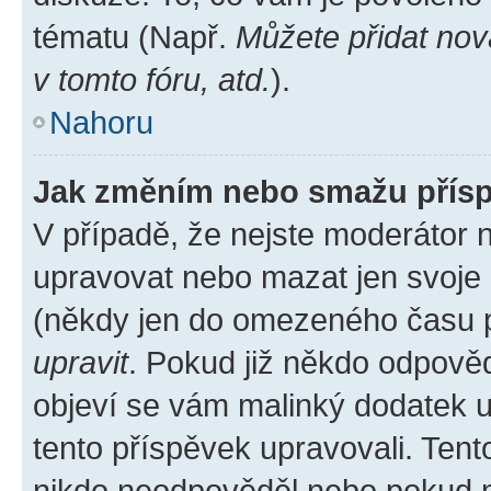
tématu (Např.
Můžete přidat nov
v tomto fóru, atd.
).
Nahoru
Jak změním nebo smažu přís
V případě, že nejste moderátor 
upravovat nebo mazat jen svoje 
(někdy jen do omezeného času po
upravit
. Pokud již někdo odpověd
objeví se vám malinký dodatek u 
tento příspěvek upravovali. Ten
nikdo neodpověděl nebo pokud mo