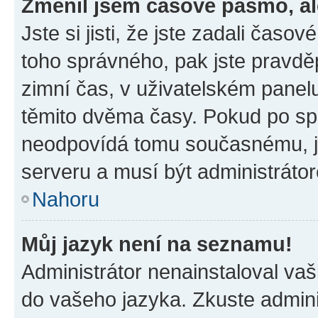
Změnil jsem časové pásmo, ale
Jste si jisti, že jste zadali časo
toho správného, pak jste pravdě
zimní čas, v uživatelském pane
těmito dvěma časy. Pokud po s
neodpovídá tomu současnému, j
serveru a musí být administráto
Nahoru
Můj jazyk není na seznamu!
Administrátor nenainstaloval vaši
do vašeho jazyka. Zkuste admini