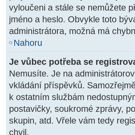
vyloučeni a stále se nemůžete při
jméno a heslo. Obvykle toto býv
administrátora, možná má chybn
Nahoru
Je vůbec potřeba se registrov
Nemusíte. Je na administrátorovi 
vkládání příspěvků. Samozřejmě,
k ostatním službám nedostupný
postavičky, soukromé zprávy, pos
skupin, atd. Vřele vám tedy regi
chvil.