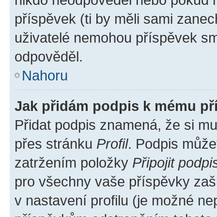
příspěvek (ti by měli sami zanec
uživatelé nemohou příspěvek sma
odpověděl.
Nahoru
Jak přidám podpis k mému př
Přidat podpis znamená, že si mus
přes stránku
Profil
. Podpis může
zatržením položky
Připojit podpi
pro všechny vaše příspěvky zašk
v nastavení profilu (je možné n