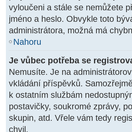
vyloučeni a stále se nemůžete při
jméno a heslo. Obvykle toto býv
administrátora, možná má chybn
Nahoru
Je vůbec potřeba se registrov
Nemusíte. Je na administrátorovi 
vkládání příspěvků. Samozřejmě,
k ostatním službám nedostupný
postavičky, soukromé zprávy, pos
skupin, atd. Vřele vám tedy regi
chvil.