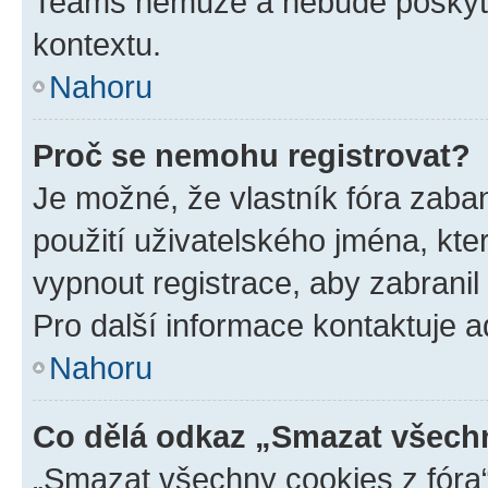
Teams nemůže a nebude poskyto
kontextu.
Nahoru
Proč se nemohu registrovat?
Je možné, že vlastník fóra zaba
použití uživatelského jména, které
vypnout registrace, aby zabrani
Pro další informace kontaktuje ad
Nahoru
Co dělá odkaz „Smazat všechn
„Smazat všechny cookies z fóra“