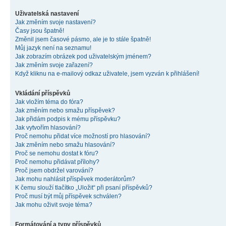
Uživatelská nastavení
Jak změním svoje nastavení?
Časy jsou špatně!
Změnil jsem časové pásmo, ale je to stále špatně!
Můj jazyk není na seznamu!
Jak zobrazím obrázek pod uživatelským jménem?
Jak změním svoje zařazení?
Když kliknu na e-mailový odkaz uživatele, jsem vyzván k přihlášení!
Vkládání příspěvků
Jak vložím téma do fóra?
Jak změním nebo smažu příspěvek?
Jak přidám podpis k mému příspěvku?
Jak vytvořím hlasování?
Proč nemohu přidat více možností pro hlasování?
Jak změním nebo smažu hlasování?
Proč se nemohu dostat k fóru?
Proč nemohu přidávat přílohy?
Proč jsem obdržel varování?
Jak mohu nahlásit příspěvek moderátorům?
K čemu slouží tlačítko „Uložit“ při psaní příspěvků?
Proč musí být můj příspěvek schválen?
Jak mohu oživit svoje téma?
Formátování a typy příspěvků