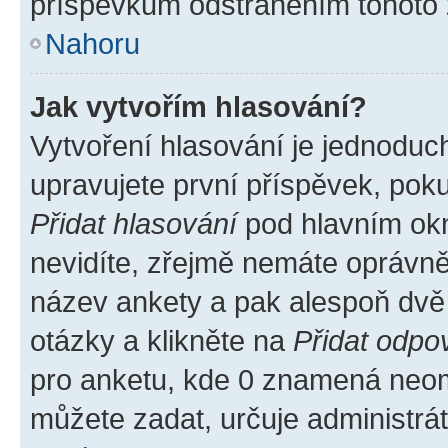
příspěvkům odstraněním tohoto z
Nahoru
Jak vytvořím hlasování?
Vytvoření hlasování je jednoduc
upravujete první příspěvek, poku
Přidat hlasování
pod hlavním okn
nevidíte, zřejmě nemáte oprávněn
název ankety a pak alespoň dvě
otázky a klikněte na
Přidat odpo
pro anketu, kde 0 znamená neom
můžete zadat, určuje administrá