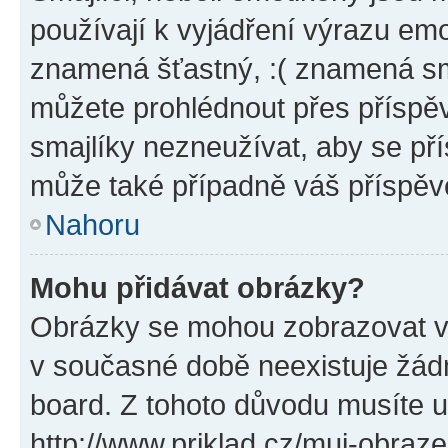
používají k vyjádření výrazu emo
znamená šťastný, :( znamená sm
můžete prohlédnout přes příspěv
smajlíky nezneužívat, aby se př
může také případně váš příspěv
Nahoru
Mohu přidávat obrázky?
Obrázky se mohou zobrazovat ve
v současné době neexistuje žád
board. Z tohoto důvodu musíte u
http://www.priklad.cz/muj-obraz