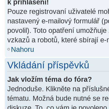
k přihlášení!
Pouze registrovaní uživatelé moh
nastavený e-mailový formulář (p
povolil). Toto opatření umožňuj
vzkazů a robotů, které sbírají e
Nahoru
Vkládání příspěvků
Jak vložím téma do fóra?
Jednoduše. Klikněte na příslušn
tématu. Možná bude nutné se reg
diskuze. To, co vám je povoleno