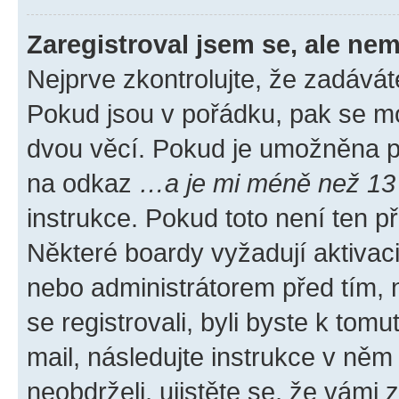
Zaregistroval jsem se, ale nem
Nejprve zkontrolujte, že zadávát
Pokud jsou v pořádku, pak se mo
dvou věcí. Pokud je umožněna pod
na odkaz
…a je mi méně než 13 
instrukce. Pokud toto není ten p
Některé boardy vyžadují aktivac
nebo administrátorem před tím, n
se registrovali, byli byste k tom
mail, následujte instrukce v něm
neobdrželi, ujistěte se, že vámi