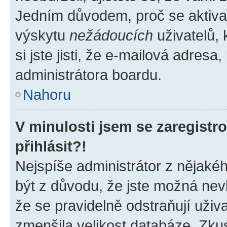
Jedním důvodem, proč se aktiva
výskytu
nežádoucích
uživatelů, 
si jste jisti, že e-mailová adresa,
administrátora boardu.
Nahoru
V minulosti jsem se zaregist
přihlásit?!
Nejspíše administrátor z nějaké
být z důvodu, že jste možná nevl
že se pravidelně odstraňují uživa
zmenšila velikost databáze. Zkus