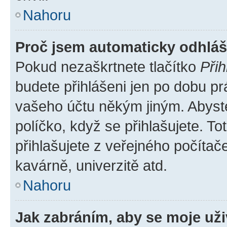
Nahoru
Proč jsem automaticky odhlá
Pokud nezaškrtnete tlačítko
Přih
budete přihlášeni jen po dobu pr
vašeho účtu někým jiným. Abyste 
políčko, když se přihlašujete. 
přihlašujete z veřejného počítač
kavárně, univerzitě atd.
Nahoru
Jak zabráním, aby se moje už