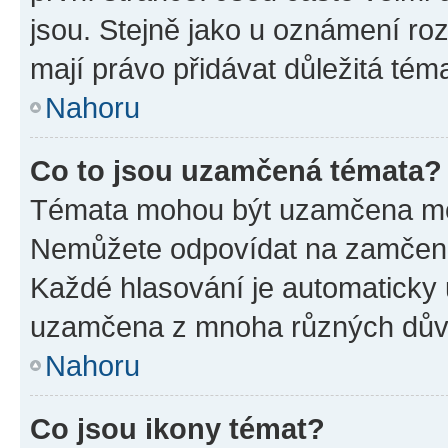
jsou. Stejně jako u oznámení rozh
mají právo přidávat důležitá tém
Nahoru
Co to jsou uzamčená témata?
Témata mohou být uzamčena mo
Nemůžete odpovídat na zamčená 
Každé hlasování je automatick
uzamčena z mnoha různých dův
Nahoru
Co jsou ikony témat?