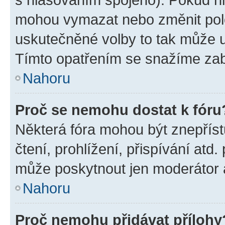
mohou vymazat nebo změnit polož
uskutečněné volby to tak může uč
Tímto opatřením se snažíme zabr
Nahoru
Proč se nemohu dostat k fóru
Některá fóra mohou být znepříst
čtení, prohlížení, přispívání atd.
může poskytnout jen moderátor a 
Nahoru
Proč nemohu přidávat přílohy