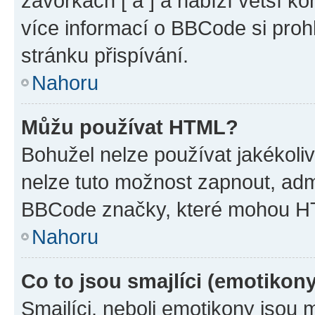
závorkách [ a ] a nabízí větší ko
více informací o BBCode si proh
stránku přispívání.
Nahoru
Můžu používat HTML?
Bohužel nelze používat jakékoli
nelze tuto možnost zapnout, adm
BBCode značky, které mohou HT
Nahoru
Co to jsou smajlíci (emotikon
Smajlíci, neboli emotikony jsou 