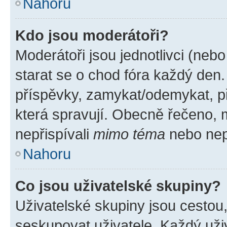
Nahoru
Kdo jsou moderátoři?
Moderátoři jsou jednotlivci (nebo 
starat se o chod fóra každý den
příspěvky, zamykat/odemykat, p
která spravují. Obecně řečeno, m
nepřispívali
mimo téma
nebo nepř
Nahoru
Co jsou uživatelské skupiny?
Uživatelské skupiny jsou cestou
seskupovat uživatele. Každý uživ