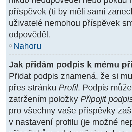
příspěvek (ti by měli sami zanec
uživatelé nemohou příspěvek sma
odpověděl.
Nahoru
Jak přidám podpis k mému př
Přidat podpis znamená, že si mus
přes stránku
Profil
. Podpis může
zatržením položky
Připojit podpi
pro všechny vaše příspěvky zašk
v nastavení profilu (je možné n