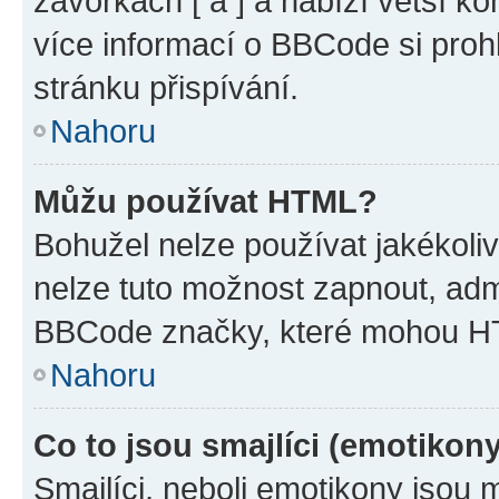
závorkách [ a ] a nabízí větší ko
více informací o BBCode si proh
stránku přispívání.
Nahoru
Můžu používat HTML?
Bohužel nelze používat jakékoli
nelze tuto možnost zapnout, adm
BBCode značky, které mohou HT
Nahoru
Co to jsou smajlíci (emotikon
Smajlíci, neboli emotikony jsou 