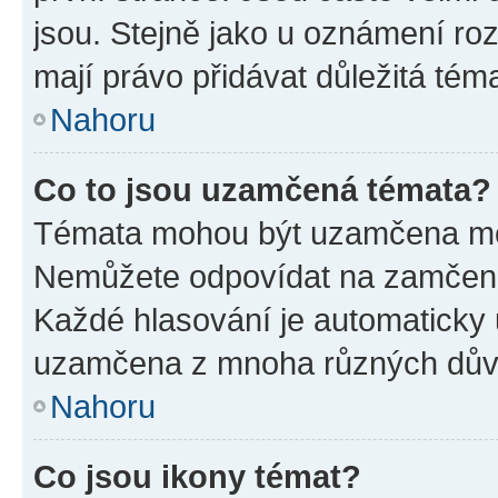
jsou. Stejně jako u oznámení rozh
mají právo přidávat důležitá tém
Nahoru
Co to jsou uzamčená témata?
Témata mohou být uzamčena mo
Nemůžete odpovídat na zamčená 
Každé hlasování je automatick
uzamčena z mnoha různých dův
Nahoru
Co jsou ikony témat?