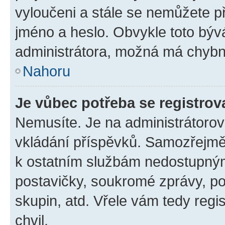
vyloučeni a stále se nemůžete při
jméno a heslo. Obvykle toto býv
administrátora, možná má chybn
Nahoru
Je vůbec potřeba se registrov
Nemusíte. Je na administrátorovi 
vkládání příspěvků. Samozřejmě,
k ostatním službám nedostupný
postavičky, soukromé zprávy, pos
skupin, atd. Vřele vám tedy regi
chvil.