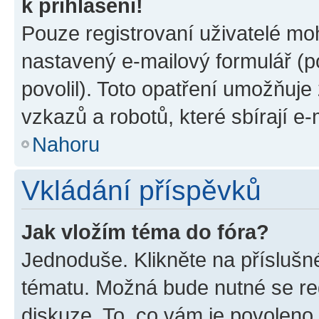
k přihlášení!
Pouze registrovaní uživatelé moh
nastavený e-mailový formulář (p
povolil). Toto opatření umožňuj
vzkazů a robotů, které sbírají e
Nahoru
Vkládání příspěvků
Jak vložím téma do fóra?
Jednoduše. Klikněte na příslušn
tématu. Možná bude nutné se reg
diskuze. To, co vám je povoleno