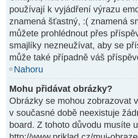
používají k vyjádření výrazu emo
znamená šťastný, :( znamená sm
můžete prohlédnout přes příspěv
smajlíky nezneužívat, aby se př
může také případně váš příspěv
Nahoru
Mohu přidávat obrázky?
Obrázky se mohou zobrazovat ve
v současné době neexistuje žád
board. Z tohoto důvodu musíte u
http://www.priklad.cz/muj-obraz