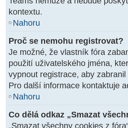
Teams nemůže a nebude poskyto
kontextu.
Nahoru
Proč se nemohu registrovat?
Je možné, že vlastník fóra zaba
použití uživatelského jména, které
vypnout registrace, aby zabrani
Pro další informace kontaktuje ad
Nahoru
Co dělá odkaz „Smazat všechn
„Smazat všechny cookies z fóra“