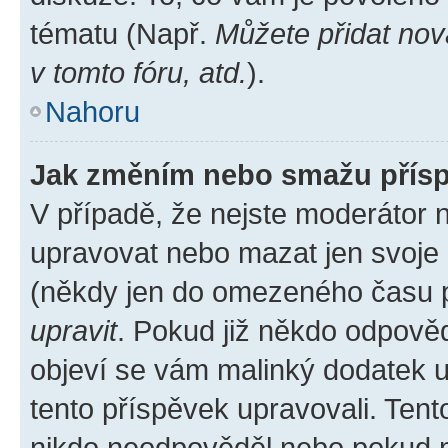
tématu (Např.
Můžete přidat nov
v tomto fóru, atd.
).
Nahoru
Jak změním nebo smažu přís
V případě, že nejste moderátor 
upravovat nebo mazat jen svoje 
(někdy jen do omezeného času po
upravit
. Pokud již někdo odpověd
objeví se vám malinký dodatek u 
tento příspěvek upravovali. Ten
nikdo neodpověděl nebo pokud mo