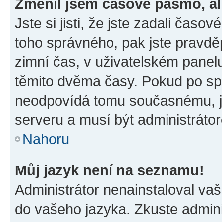
Změnil jsem časové pásmo, ale
Jste si jisti, že jste zadali časo
toho správného, pak jste pravdě
zimní čas, v uživatelském pane
těmito dvěma časy. Pokud po s
neodpovídá tomu současnému, j
serveru a musí být administráto
Nahoru
Můj jazyk není na seznamu!
Administrátor nenainstaloval vaši
do vašeho jazyka. Zkuste admini