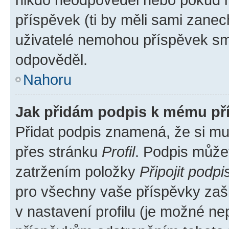
příspěvek (ti by měli sami zanec
uživatelé nemohou příspěvek sma
odpověděl.
Nahoru
Jak přidám podpis k mému př
Přidat podpis znamená, že si mus
přes stránku
Profil
. Podpis může
zatržením položky
Připojit podpi
pro všechny vaše příspěvky zašk
v nastavení profilu (je možné n