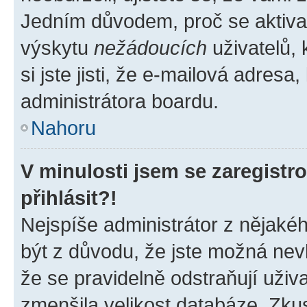
Jedním důvodem, proč se aktiva
výskytu
nežádoucích
uživatelů, 
si jste jisti, že e-mailová adresa,
administrátora boardu.
Nahoru
V minulosti jsem se zaregist
přihlásit?!
Nejspíše administrátor z nějaké
být z důvodu, že jste možná nevl
že se pravidelně odstraňují uživa
zmenšila velikost databáze. Zkus