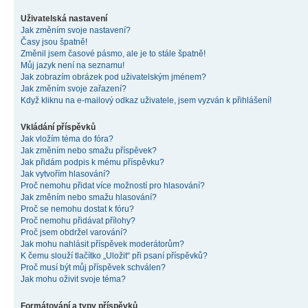
Uživatelská nastavení
Jak změním svoje nastavení?
Časy jsou špatně!
Změnil jsem časové pásmo, ale je to stále špatně!
Můj jazyk není na seznamu!
Jak zobrazím obrázek pod uživatelským jménem?
Jak změním svoje zařazení?
Když kliknu na e-mailový odkaz uživatele, jsem vyzván k přihlášení!
Vkládání příspěvků
Jak vložím téma do fóra?
Jak změním nebo smažu příspěvek?
Jak přidám podpis k mému příspěvku?
Jak vytvořím hlasování?
Proč nemohu přidat více možností pro hlasování?
Jak změním nebo smažu hlasování?
Proč se nemohu dostat k fóru?
Proč nemohu přidávat přílohy?
Proč jsem obdržel varování?
Jak mohu nahlásit příspěvek moderátorům?
K čemu slouží tlačítko „Uložit“ při psaní příspěvků?
Proč musí být můj příspěvek schválen?
Jak mohu oživit svoje téma?
Formátování a typy příspěvků