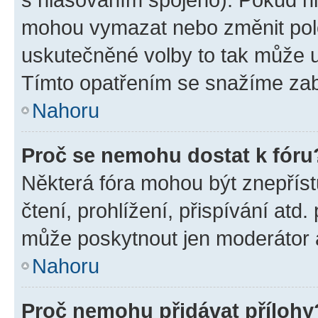
mohou vymazat nebo změnit polož
uskutečněné volby to tak může uč
Tímto opatřením se snažíme zabr
Nahoru
Proč se nemohu dostat k fóru
Některá fóra mohou být znepříst
čtení, prohlížení, přispívání atd.
může poskytnout jen moderátor a 
Nahoru
Proč nemohu přidávat přílohy