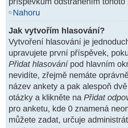
příspěvkům odstraněním tohoto z
Nahoru
Jak vytvořím hlasování?
Vytvoření hlasování je jednoduc
upravujete první příspěvek, poku
Přidat hlasování
pod hlavním okn
nevidíte, zřejmě nemáte oprávněn
název ankety a pak alespoň dvě
otázky a klikněte na
Přidat odpo
pro anketu, kde 0 znamená neom
můžete zadat, určuje administrá