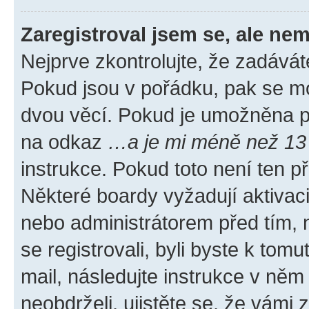
Zaregistroval jsem se, ale nem
Nejprve zkontrolujte, že zadávát
Pokud jsou v pořádku, pak se mo
dvou věcí. Pokud je umožněna pod
na odkaz
…a je mi méně než 13 
instrukce. Pokud toto není ten p
Některé boardy vyžadují aktivac
nebo administrátorem před tím, n
se registrovali, byli byste k tom
mail, následujte instrukce v něm
neobdrželi, ujistěte se, že vámi