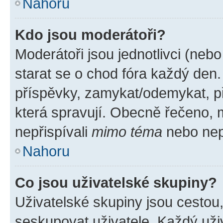
Nahoru
Kdo jsou moderátoři?
Moderátoři jsou jednotlivci (nebo 
starat se o chod fóra každý den
příspěvky, zamykat/odemykat, p
která spravují. Obecně řečeno, m
nepřispívali
mimo téma
nebo nepř
Nahoru
Co jsou uživatelské skupiny?
Uživatelské skupiny jsou cestou
seskupovat uživatele. Každý uživ