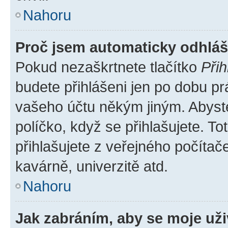
Nahoru
Proč jsem automaticky odhlá
Pokud nezaškrtnete tlačítko
Přih
budete přihlášeni jen po dobu pr
vašeho účtu někým jiným. Abyste 
políčko, když se přihlašujete. 
přihlašujete z veřejného počítač
kavárně, univerzitě atd.
Nahoru
Jak zabráním, aby se moje už