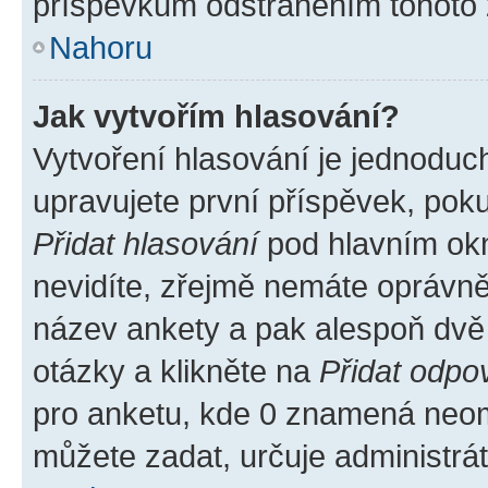
příspěvkům odstraněním tohoto z
Nahoru
Jak vytvořím hlasování?
Vytvoření hlasování je jednoduc
upravujete první příspěvek, poku
Přidat hlasování
pod hlavním okn
nevidíte, zřejmě nemáte oprávněn
název ankety a pak alespoň dvě
otázky a klikněte na
Přidat odpo
pro anketu, kde 0 znamená neom
můžete zadat, určuje administrá