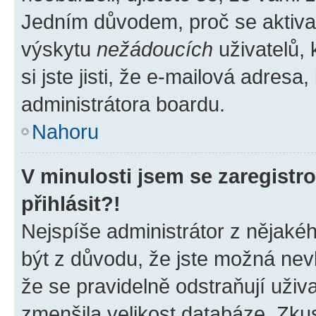
Jedním důvodem, proč se aktiva
výskytu
nežádoucích
uživatelů, 
si jste jisti, že e-mailová adresa,
administrátora boardu.
Nahoru
V minulosti jsem se zaregist
přihlásit?!
Nejspíše administrátor z nějaké
být z důvodu, že jste možná nevl
že se pravidelně odstraňují uživa
zmenšila velikost databáze. Zkus