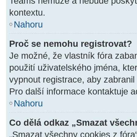
Teams nemůže a nebude poskyto
kontextu.
Nahoru
Proč se nemohu registrovat?
Je možné, že vlastník fóra zaba
použití uživatelského jména, které
vypnout registrace, aby zabrani
Pro další informace kontaktuje ad
Nahoru
Co dělá odkaz „Smazat všechn
„Smazat všechny cookies z fóra“