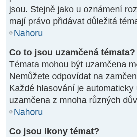
jsou. Stejně jako u oznámení rozh
mají právo přidávat důležitá tém
Nahoru
Co to jsou uzamčená témata?
Témata mohou být uzamčena mo
Nemůžete odpovídat na zamčená 
Každé hlasování je automatick
uzamčena z mnoha různých dův
Nahoru
Co jsou ikony témat?