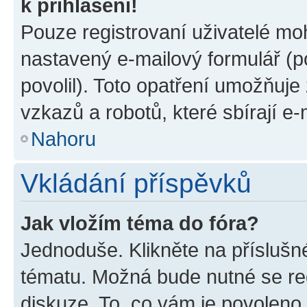
k přihlášení!
Pouze registrovaní uživatelé moh
nastavený e-mailový formulář (p
povolil). Toto opatření umožňuj
vzkazů a robotů, které sbírají e
Nahoru
Vkládání příspěvků
Jak vložím téma do fóra?
Jednoduše. Klikněte na příslušn
tématu. Možná bude nutné se reg
diskuze. To, co vám je povoleno