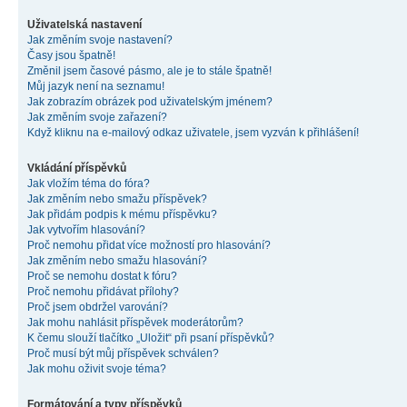
Uživatelská nastavení
Jak změním svoje nastavení?
Časy jsou špatně!
Změnil jsem časové pásmo, ale je to stále špatně!
Můj jazyk není na seznamu!
Jak zobrazím obrázek pod uživatelským jménem?
Jak změním svoje zařazení?
Když kliknu na e-mailový odkaz uživatele, jsem vyzván k přihlášení!
Vkládání příspěvků
Jak vložím téma do fóra?
Jak změním nebo smažu příspěvek?
Jak přidám podpis k mému příspěvku?
Jak vytvořím hlasování?
Proč nemohu přidat více možností pro hlasování?
Jak změním nebo smažu hlasování?
Proč se nemohu dostat k fóru?
Proč nemohu přidávat přílohy?
Proč jsem obdržel varování?
Jak mohu nahlásit příspěvek moderátorům?
K čemu slouží tlačítko „Uložit“ při psaní příspěvků?
Proč musí být můj příspěvek schválen?
Jak mohu oživit svoje téma?
Formátování a typy příspěvků