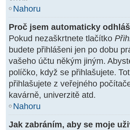
Nahoru
Proč jsem automaticky odhlá
Pokud nezaškrtnete tlačítko
Přih
budete přihlášeni jen po dobu pr
vašeho účtu někým jiným. Abyste 
políčko, když se přihlašujete. 
přihlašujete z veřejného počítač
kavárně, univerzitě atd.
Nahoru
Jak zabráním, aby se moje už