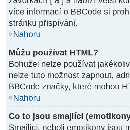
závorkách [ a ] a nabízí větší ko
více informací o BBCode si proh
stránku přispívání.
Nahoru
Můžu používat HTML?
Bohužel nelze používat jakékoli
nelze tuto možnost zapnout, adm
BBCode značky, které mohou HT
Nahoru
Co to jsou smajlíci (emotikon
Smajlíci, neboli emotikony jsou 