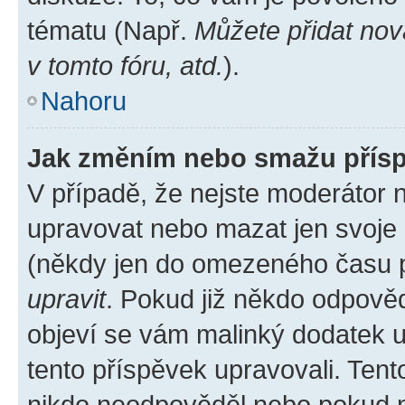
tématu (Např.
Můžete přidat nov
v tomto fóru, atd.
).
Nahoru
Jak změním nebo smažu přís
V případě, že nejste moderátor 
upravovat nebo mazat jen svoje 
(někdy jen do omezeného času po
upravit
. Pokud již někdo odpověd
objeví se vám malinký dodatek u 
tento příspěvek upravovali. Ten
nikdo neodpověděl nebo pokud mo