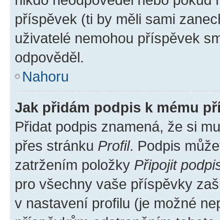
příspěvek (ti by měli sami zanec
uživatelé nemohou příspěvek sma
odpověděl.
Nahoru
Jak přidám podpis k mému př
Přidat podpis znamená, že si mus
přes stránku
Profil
. Podpis může
zatržením položky
Připojit podpi
pro všechny vaše příspěvky zašk
v nastavení profilu (je možné n