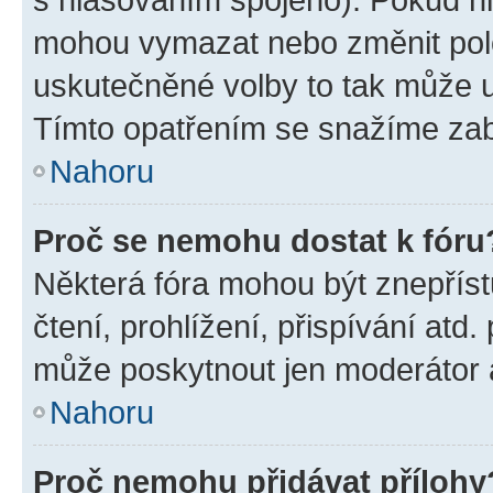
mohou vymazat nebo změnit polož
uskutečněné volby to tak může uč
Tímto opatřením se snažíme zabr
Nahoru
Proč se nemohu dostat k fóru
Některá fóra mohou být znepříst
čtení, prohlížení, přispívání atd.
může poskytnout jen moderátor a 
Nahoru
Proč nemohu přidávat přílohy