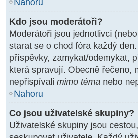
Nahoru
Kdo jsou moderátoři?
Moderátoři jsou jednotlivci (nebo 
starat se o chod fóra každý den
příspěvky, zamykat/odemykat, p
která spravují. Obecně řečeno, m
nepřispívali
mimo téma
nebo nepř
Nahoru
Co jsou uživatelské skupiny?
Uživatelské skupiny jsou cestou
seskupovat uživatele. Každý uživ