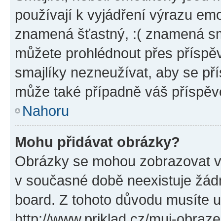
používají k vyjádření výrazu emo
znamená šťastný, :( znamená sm
můžete prohlédnout přes příspěv
smajlíky nezneužívat, aby se př
může také případně váš příspěv
Nahoru
Mohu přidávat obrázky?
Obrázky se mohou zobrazovat ve
v současné době neexistuje žád
board. Z tohoto důvodu musíte u
http://www.priklad.cz/muj-obraz