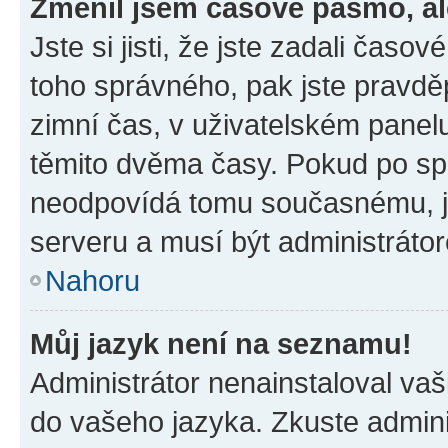
Změnil jsem časové pásmo, ale
Jste si jisti, že jste zadali časo
toho správného, pak jste pravdě
zimní čas, v uživatelském pane
těmito dvěma časy. Pokud po s
neodpovídá tomu současnému, j
serveru a musí být administráto
Nahoru
Můj jazyk není na seznamu!
Administrátor nenainstaloval vaši
do vašeho jazyka. Zkuste admini