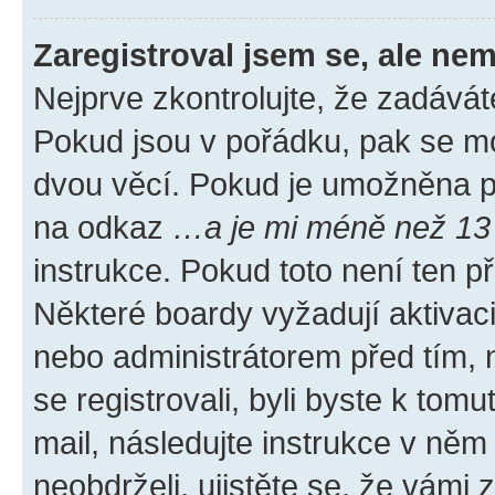
Zaregistroval jsem se, ale nem
Nejprve zkontrolujte, že zadávát
Pokud jsou v pořádku, pak se mo
dvou věcí. Pokud je umožněna pod
na odkaz
…a je mi méně než 13 
instrukce. Pokud toto není ten p
Některé boardy vyžadují aktivac
nebo administrátorem před tím, n
se registrovali, byli byste k tom
mail, následujte instrukce v něm
neobdrželi, ujistěte se, že vámi