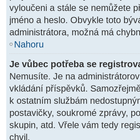
vyloučeni a stále se nemůžete při
jméno a heslo. Obvykle toto býv
administrátora, možná má chybn
Nahoru
Je vůbec potřeba se registrov
Nemusíte. Je na administrátorovi 
vkládání příspěvků. Samozřejmě,
k ostatním službám nedostupný
postavičky, soukromé zprávy, pos
skupin, atd. Vřele vám tedy regi
chvil.