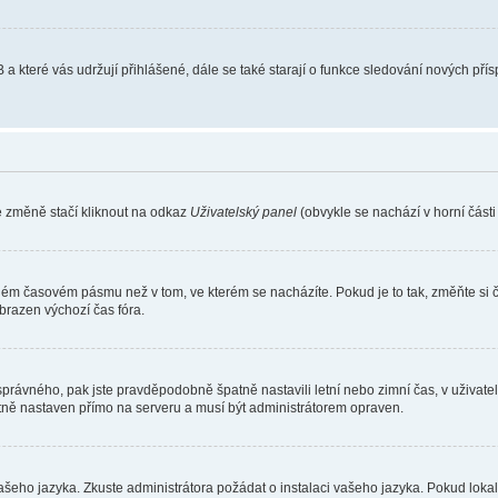
 a které vás udržují přihlášené, dále se také starají o funkce sledování nových př
e změně stačí kliknout na odkaz
Uživatelský panel
(obvykle se nachází v horní část
iném časovém pásmu než v tom, ve kterém se nacházíte. Pokud je to tak, změňte si 
brazen výchozí čas fóra.
toho správného, pak jste pravděpodobně špatně nastavili letní nebo zimní čas, v už
ě nastaven přímo na serveru a musí být administrátorem opraven.
vašeho jazyka. Zkuste administrátora požádat o instalaci vašeho jazyka. Pokud loka