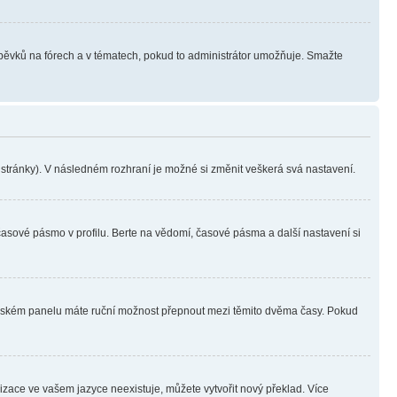
íspěvků na fórech a v tématech, pokud to administrátor umožňuje. Smažte
i stránky). V následném rozhraní je možné si změnit veškerá svá nastavení.
časové pásmo v profilu. Berte na vědomí, časové pásma a další nastavení si
ivatelském panelu máte ruční možnost přepnout mezi těmito dvěma časy. Pokud
lizace ve vašem jazyce neexistuje, můžete vytvořit nový překlad. Více