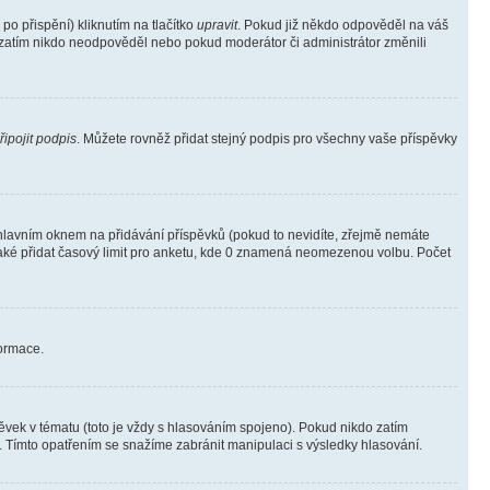
o přispění) kliknutím na tlačítko
upravit
. Pokud již někdo odpověděl na váš
ud zatím nikdo neodpověděl nebo pokud moderátor či administrátor změnili
řipojit podpis
. Můžete rovněž přidat stejný podpis pro všechny vaše příspěvky
lavním oknem na přidávání příspěvků (pokud to nevidíte, zřejmě nemáte
také přidat časový limit pro anketu, kde 0 znamená neomezenou volbu. Počet
formace.
vek v tématu (toto je vždy s hlasováním spojeno). Pokud nikdo zatím
. Tímto opatřením se snažíme zabránit manipulaci s výsledky hlasování.