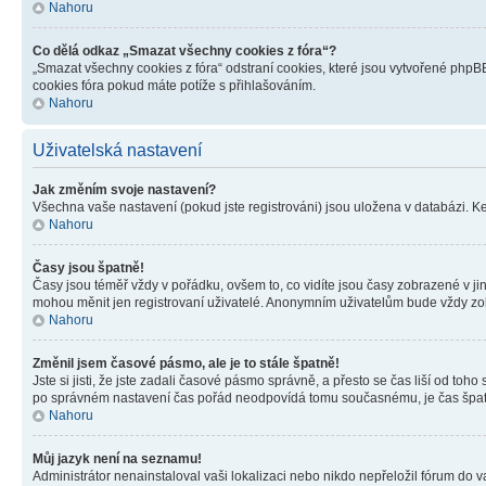
Nahoru
Co dělá odkaz „Smazat všechny cookies z fóra“?
„Smazat všechny cookies z fóra“ odstraní cookies, které jsou vytvořené phpBB
cookies fóra pokud máte potíže s přihlašováním.
Nahoru
Uživatelská nastavení
Jak změním svoje nastavení?
Všechna vaše nastavení (pokud jste registrováni) jsou uložena v databázi. K
Nahoru
Časy jsou špatně!
Časy jsou téměř vždy v pořádku, ovšem to, co vidíte jsou časy zobrazené v j
mohou měnit jen registrovaní uživatelé. Anonymním uživatelům bude vždy zo
Nahoru
Změnil jsem časové pásmo, ale je to stále špatně!
Jste si jisti, že jste zadali časové pásmo správně, a přesto se čas liší od 
po správném nastavení čas pořád neodpovídá tomu současnému, je čas špatn
Nahoru
Můj jazyk není na seznamu!
Administrátor nenainstaloval vaši lokalizaci nebo nikdo nepřeložil fórum do 