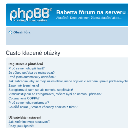
Babetta fórum na serveru 
Aktuálně: Dnes zde není žádná aktuální akce...
Obsah fóra
Často kladené otázky
Registrace a přihlášení
Proč se nemohu přihlásit?
Je vůbec potřeba se registrovat?
Proč jsem automaticky odhlášen?
Jak zabráním, aby se moje uživatelské jméno objevilo v seznamu právě přihlášených
Zapomněl jsem heslo!
Zaregistroval jsem se, ale nemohu se přihlásit!
V minulosti jsem se zaregistroval, ovšem nyní se nemohu přihlásit?!
Co znamená COPPA?
Proč se nemohu registrovat?
Co dělá odkaz „Smazat všechny cookies z fóra“?
Uživatelská nastavení
Jak změním svoje nastavení?
Časy jsou špatně!