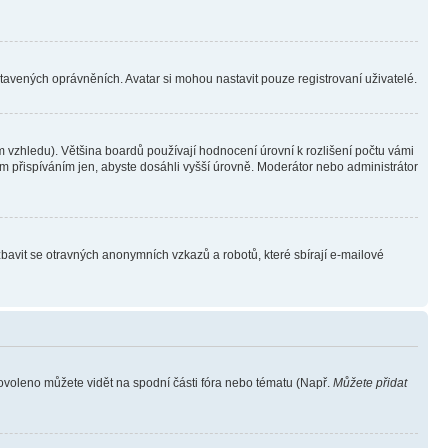
stavených oprávněních. Avatar si mohou nastavit pouze registrovaní uživatelé.
 vzhledu). Většina boardů používají hodnocení úrovní k rozlišení počtu vámi
ým přispíváním jen, abyste dosáhli vyšší úrovně. Moderátor nebo administrátor
zbavit se otravných anonymních vzkazů a robotů, které sbírají e-mailové
povoleno můžete vidět na spodní části fóra nebo tématu (Např.
Můžete přidat