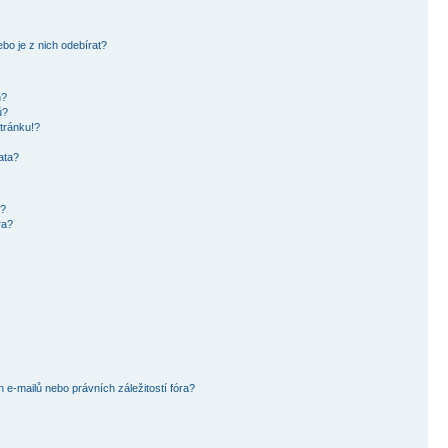
bo je z nich odebírat?
h?
ů?
tránku!?
ata?
i?
ra?
e-mailů nebo právních záležitostí fóra?