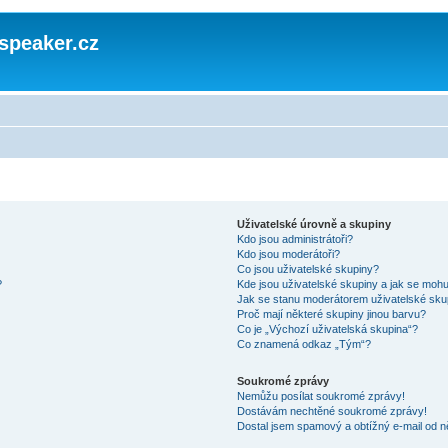
speaker.cz
Uživatelské úrovně a skupiny
Kdo jsou administrátoři?
Kdo jsou moderátoři?
Co jsou uživatelské skupiny?
?
Kde jsou uživatelské skupiny a jak se mohu
Jak se stanu moderátorem uživatelské sku
Proč mají některé skupiny jinou barvu?
Co je „Výchozí uživatelská skupina“?
Co znamená odkaz „Tým“?
Soukromé zprávy
Nemůžu posílat soukromé zprávy!
Dostávám nechtěné soukromé zprávy!
Dostal jsem spamový a obtížný e-mail od n