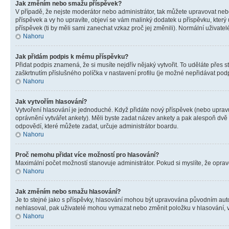
Jak změním nebo smažu příspěvek?
V případě, že nejste moderátor nebo administrátor, tak můžete upravovat neb
příspěvek a vy ho upravíte, objeví se vám malinký dodatek u příspěvku, který
příspěvek (ti by měli sami zanechat vzkaz proč jej změnili). Normální uživa
Nahoru
Jak přidám podpis k mému příspěvku?
Přidat podpis znamená, že si musíte nejdřív nějaký vytvořit. To uděláte přes 
zaškrtnutím příslušného políčka v nastavení profilu (je možné nepřidávat po
Nahoru
Jak vytvořím hlasování?
Vytvoření hlasování je jednoduché. Když přidáte nový příspěvek (nebo upravuj
oprávnění vytvářet ankety). Měli byste zadat název ankety a pak alespoň dv
odpovědí, které můžete zadat, určuje administrátor boardu.
Nahoru
Proč nemohu přidat více možností pro hlasování?
Maximální počet možností stanovuje administrátor. Pokud si myslíte, že opravd
Nahoru
Jak změním nebo smažu hlasování?
Je to stejné jako s příspěvky, hlasování mohou být upravována původním aut
nehlasoval, pak uživatelé mohou vymazat nebo změnit položku v hlasování, v 
Nahoru