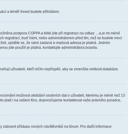
trukcí a téměř ihned budete přihlášeni.
ožněna podpora COPPA a klikli jste při registraci na odkaz
…a je mi méně
ých registrací, buď Vámi, nebo administrátorem před tím, než se budete moci
rželi, ujistěte se, že vámi zadaná e-mailová adresa je platná. Jedním
terou jste použili je platná, kontaktujte administrátora boardu.
ňují uživatelé, kteří ničím nepřispěli, aby se zmenšila velikost databáze.
tencionální možnost ukládání osobních dat o uživateli, kterému je méně než 13
i toto platí i na vašem fóru, doporučujeme kontaktovat vaše právního poradce,
aby zabranil přístupu nových návštěvníků na fórum. Pro další informace