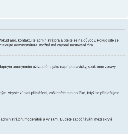
Pokud ano, kontaktujte administrátora a ptejte se na důvody. Pokud jste se
kontaktujte administrátora, možná má chybné nastavení fóra.
dostupným anonymním uživatelům, jako např. postavičky, soukromé zprávy,
m. Abyste zůstali přihlášeni, zaškrtněte toto políčko, když se přihlašujete.
e administrátoři, moderátoři a vy sami. Budete započítáváni mezi skryté