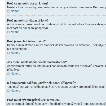
Proč se nemohu dostat k fóru?
Některá fóra mohou být znepřístupněna určitým lidem či skupinám. Ke čtení, pro
Nahoru
Proč nemohu přidávat přílohy?
Administrátor může povolovat přidávání příloh pro jednotlivá fóra, uživatele
možnost při odesílání příspěvků.
Nahoru
Proč jsem obdržel varování?
Každý administrátor si může stanovit vlastní pravidla na svém fóru, pokud j
nic společného.
Nahoru
Jak mohu nahlásit příspěvek moderátorům?
Administrátor může na fóru povolit nahlašování vadných příspěvků uživateli.
příspěvku.
Nahoru
K čemu slouží tlačítko „Uložit“ při psaní příspěvků?
Tato možnost vám umožňuje uložit si rozepsané zprávy pro pozdější odeslání. 
Nahoru
Proč musí být můj příspěvek schválen?
Administrátor fóra může nastavit, že příspěvky od uživatelů nebo skupin musí