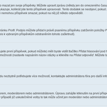
o mazat jen svoje příspěvky. Můžete upravit zprávu (někdy jen do omezeného času p
 ukazuje, kolikrát jste tento příspěvek upravovali. Tento dodatek se neobjeví, pok
telé nemohou příspěvek smazat, pokud na něj již někdo odpověděl.
stránku
Profil
. Podpis můžete přidat k právě psanému příspěvku zatržením položky
P
dpis k vybraným příspěvkům odstraněním tohoto zaškrtnutí).
ete první příspěvek, pokud můžete) měli byste vidět tlačítko
Přidat hlasování
pod h
ě možnosti (nastavte napsáním název otázky a klikněte na
Přidat odpověď
. Můžete 
u nezbytně potřebujete více možností, kontaktujte administrátora fóra pro další in
orem, moderátorem nebo administrátorem. Úpravu zahájíte kliknutím na první příspě
případě již uskutečněné volby to tak může učinit jen moderátor nebo administrátor