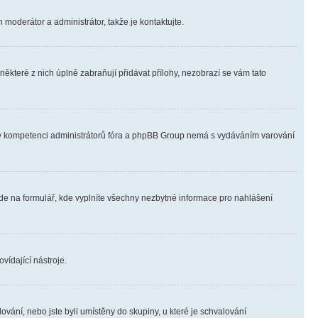
 moderátor a administrátor, takže je kontaktujte.
ěkteré z nich úplně zabraňují přidávat přílohy, nezobrazí se vám tato
ně v kompetenci administrátorů fóra a phpBB Group nemá s vydáváním varování
ede na formulář, kde vyplníte všechny nezbytné informace pro nahlášení
vídající nástroje.
vání, nebo jste byli umístěny do skupiny, u které je schvalování