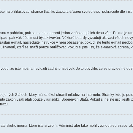
e na přihlašovací stránce tlačítko
Zapomněl jsem svoje heslo
, pokračujte dle ins
jsou v pořádku, pak se mohla odehrát jedna z následujících dvou věcí. Pokud je um
řípad, pak váš účet musí být aktivován. Některé boardy vyžadují aktivaci všech nov
yl zaslán e-mail, následujte instrukce v něm obsažené, pokud jste tento e-mail neobd
uživatelů, kteří se snaží pouze obtěžovat. Pokud si jste jisti, že e-mailová adresa, k
du, že jste možná nevložili žádný příspěvek. Je to obvyklé, že se pravidelně odstra
ojených Státech, který má za úkol chránit mládež na internetu. Stránky, kde je po
nto zákon však platí pouze v jurisdikci Spojených Států. Pokud si nejste jisti, jestl
extu.
atelského jména, které jste si zvolili. Administrátor také mohl vypnout registrace, 