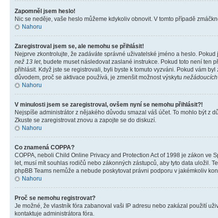
Zapomněl jsem heslo!
Nic se neděje, vaše heslo můžeme kdykoliv obnovit. V tomto případě zmáčknět
Nahoru
Zaregistroval jsem se, ale nemohu se přihlásit!
Nejprve zkontrolujte, že zadáváte správné uživatelské jméno a heslo. Pokud 
než 13 let
, budete muset následovat zaslané instrukce. Pokud toto není ten p
přihlásit. Když jste se registrovali, byli byste k tomuto vyzváni. Pokud vám b
důvodem, proč se aktivace používá, je zmenšit možnost výskytu
nežádoucích
Nahoru
V minulosti jsem se zaregistroval, ovšem nyní se nemohu přihlásit?!
Nejspíše administrátor z nějakého důvodu smazal váš účet. To mohlo být z důvo
Zkuste se zaregistrovat znovu a zapojte se do diskuzí.
Nahoru
Co znamená COPPA?
COPPA, neboli Child Online Privacy and Protection Act of 1998 je zákon ve Sp
let, musí mít souhlas rodičů nebo zákonných zástupců, aby tyto data uložil. Te
phpBB Teams nemůže a nebude poskytovat právni podporu v jakémkoliv kont
Nahoru
Proč se nemohu registrovat?
Je možné, že vlastník fóra zabanoval vaši IP adresu nebo zakázal použití uživ
kontaktuje administrátora fóra.