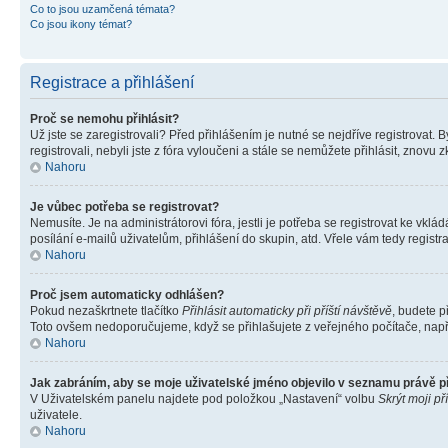
Co to jsou uzamčená témata?
Co jsou ikony témat?
Registrace a přihlášení
Proč se nemohu přihlásit?
Už jste se zaregistrovali? Před přihlášením je nutné se nejdříve registrovat.
registrovali, nebyli jste z fóra vyloučeni a stále se nemůžete přihlásit, zno
Nahoru
Je vůbec potřeba se registrovat?
Nemusíte. Je na administrátorovi fóra, jestli je potřeba se registrovat ke 
posílání e-mailů uživatelům, přihlášení do skupin, atd. Vřele vám tedy registr
Nahoru
Proč jsem automaticky odhlášen?
Pokud nezaškrtnete tlačítko
Přihlásit automaticky při příští návštěvě
, budete p
Toto ovšem nedoporučujeme, když se přihlašujete z veřejného počítače, např. 
Nahoru
Jak zabráním, aby se moje uživatelské jméno objevilo v seznamu právě 
V Uživatelském panelu najdete pod položkou „Nastavení“ volbu
Skrýt moji př
uživatele.
Nahoru