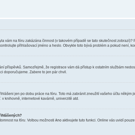
 Byla vám na fóru zakázána činnost (v takovém případě se tato skutečnost zobrazí)? 
vu zkontrolujte přihlašovací jméno a heslo. Obvykle toto bývá problém a pokud není, 
vkládání příspěvků. Samozřejmě, že registrace vám dá přístup k ostatním službám ne
aci doporučujeme. Zabere to jen pár chvil.
řihlášeni jen po dobu práce na fóru. Toto má zabránit zneužití vašeho účtu někým jiný
v knihovně, internetové kavárně, univerzitě atd.
přihlášených?
ítomnost na fóru
. Volbou možnosti
Ano
aktivujete tuto funkci. Online vás uvidí pouz