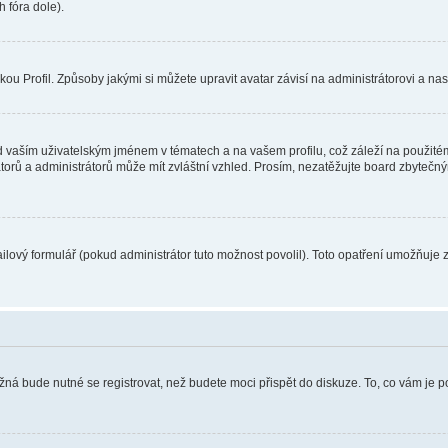
 fóra dole).
u Profil. Způsoby jakými si můžete upravit avatar závisí na administrátorovi a na
 vaším uživatelským jménem v tématech a na vašem profilu, což záleží na použitém
rátorů a administrátorů může mít zvláštní vzhled. Prosím, nezatěžujte board zbytečn
lový formulář (pokud administrátor tuto možnost povolil). Toto opatření umožňuje 
žná bude nutné se registrovat, než budete moci přispět do diskuze. To, co vám je 