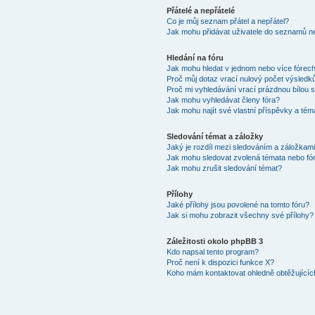
Přátelé a nepřátelé
Co je můj seznam přátel a nepřátel?
Jak mohu přidávat uživatele do seznamů ne
Hledání na fóru
Jak mohu hledat v jednom nebo více fórec
Proč můj dotaz vrací nulový počet výsledk
Proč mi vyhledávání vrací prázdnou bílou s
Jak mohu vyhledávat členy fóra?
Jak mohu najít své vlastní příspěvky a tém
Sledování témat a záložky
Jaký je rozdíl mezi sledováním a záložkam
Jak mohu sledovat zvolená témata nebo fó
Jak mohu zrušit sledování témat?
Přílohy
Jaké přílohy jsou povolené na tomto fóru?
Jak si mohu zobrazit všechny své přílohy?
Záležitosti okolo phpBB 3
Kdo napsal tento program?
Proč není k dispozici funkce X?
Koho mám kontaktovat ohledně obtěžujících 