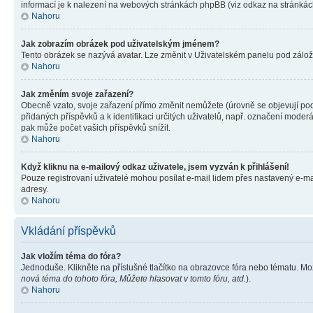
informací je k nalezení na webových stránkách phpBB (viz odkaz na stránkách
Nahoru
Jak zobrazím obrázek pod uživatelským jménem?
Tento obrázek se nazývá avatar. Lze změnit v Uživatelském panelu pod záložko
Nahoru
Jak změním svoje zařazení?
Obecně vzato, svoje zařazení přímo změnit nemůžete (úrovně se objevují pod
přidaných příspěvků a k identifikaci určitých uživatelů, např. označení mode
pak může počet vašich příspěvků snížit.
Nahoru
Když kliknu na e-mailový odkaz uživatele, jsem vyzván k přihlášení!
Pouze registrovaní uživatelé mohou posílat e-mail lidem přes nastavený e-mai
adresy.
Nahoru
Vkládání příspěvků
Jak vložím téma do fóra?
Jednoduše. Klikněte na příslušné tlačítko na obrazovce fóra nebo tématu. Mo
nová téma do tohoto fóra, Můžete hlasovat v tomto fóru, atd.
).
Nahoru