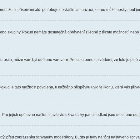
hlížení, přispívání atd. potřebujete zvláštní autorizaci, kterou může poskytnout jen
, nebo skupiny. Pokud nemáte dostatečná oprávnění z jedné z těchto možností, nebo n
e porušíte, může vám být uděleno varování. Prosíme berte na vědomí, že toto je pl
 Pokud je tato možnost povolena, u každého příspěvku uvidíte ikonu, která vás přiv
Pro jejich opětovné načtení navštivte uživatelský panel, odkud jsou dostupné odpo
 být před zobrazením schváleny moderátory. Buďto je tedy na fóru nastaveno schvalo