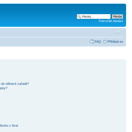
Pokročilé hledání
FAQ
Přihlásit se
 do některé zařadit?
piny?
ěkoho z fóra!