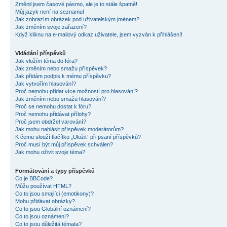
Změnil jsem časové pásmo, ale je to stále špatně!
Můj jazyk není na seznamu!
Jak zobrazím obrázek pod uživatelským jménem?
Jak změním svoje zařazení?
Když kliknu na e-mailový odkaz uživatele, jsem vyzván k přihlášení!
Vkládání příspěvků
Jak vložím téma do fóra?
Jak změním nebo smažu příspěvek?
Jak přidám podpis k mému příspěvku?
Jak vytvořím hlasování?
Proč nemohu přidat více možností pro hlasování?
Jak změním nebo smažu hlasování?
Proč se nemohu dostat k fóru?
Proč nemohu přidávat přílohy?
Proč jsem obdržel varování?
Jak mohu nahlásit příspěvek moderátorům?
K čemu slouží tlačítko „Uložit“ při psaní příspěvků?
Proč musí být můj příspěvek schválen?
Jak mohu oživit svoje téma?
Formátování a typy příspěvků
Co je BBCode?
Můžu používat HTML?
Co to jsou smajlíci (emotikony)?
Mohu přidávat obrázky?
Co to jsou Globální oznámení?
Co to jsou oznámení?
Co to jsou důležitá témata?