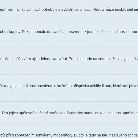
hlížení, přispívání atd. potřebujete zvláštní autorizaci, kterou může poskytnout jen
, nebo skupiny. Pokud nemáte dostatečná oprávnění z jedné z těchto možností, nebo n
e porušíte, může vám být uděleno varování. Prosíme berte na vědomí, že toto je pl
 Pokud je tato možnost povolena, u každého příspěvku uvidíte ikonu, která vás přiv
Pro jejich opětovné načtení navštivte uživatelský panel, odkud jsou dostupné odpo
 být před zobrazením schváleny moderátory. Buďto je tedy na fóru nastaveno schvalo