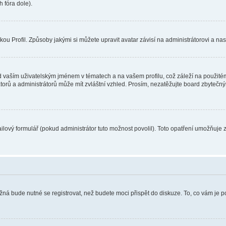
 fóra dole).
u Profil. Způsoby jakými si můžete upravit avatar závisí na administrátorovi a na
 vaším uživatelským jménem v tématech a na vašem profilu, což záleží na použitém
rátorů a administrátorů může mít zvláštní vzhled. Prosím, nezatěžujte board zbytečn
lový formulář (pokud administrátor tuto možnost povolil). Toto opatření umožňuje 
žná bude nutné se registrovat, než budete moci přispět do diskuze. To, co vám je 