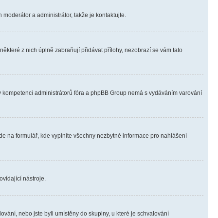
 moderátor a administrátor, takže je kontaktujte.
ěkteré z nich úplně zabraňují přidávat přílohy, nezobrazí se vám tato
ně v kompetenci administrátorů fóra a phpBB Group nemá s vydáváním varování
ede na formulář, kde vyplníte všechny nezbytné informace pro nahlášení
vídající nástroje.
vání, nebo jste byli umístěny do skupiny, u které je schvalování