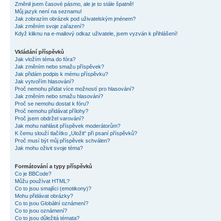
Změnil jsem časové pásmo, ale je to stále špatně!
Můj jazyk není na seznamu!
Jak zobrazím obrázek pod uživatelským jménem?
Jak změním svoje zařazení?
Když kliknu na e-mailový odkaz uživatele, jsem vyzván k přihlášení!
Vkládání příspěvků
Jak vložím téma do fóra?
Jak změním nebo smažu příspěvek?
Jak přidám podpis k mému příspěvku?
Jak vytvořím hlasování?
Proč nemohu přidat více možností pro hlasování?
Jak změním nebo smažu hlasování?
Proč se nemohu dostat k fóru?
Proč nemohu přidávat přílohy?
Proč jsem obdržel varování?
Jak mohu nahlásit příspěvek moderátorům?
K čemu slouží tlačítko „Uložit“ při psaní příspěvků?
Proč musí být můj příspěvek schválen?
Jak mohu oživit svoje téma?
Formátování a typy příspěvků
Co je BBCode?
Můžu používat HTML?
Co to jsou smajlíci (emotikony)?
Mohu přidávat obrázky?
Co to jsou Globální oznámení?
Co to jsou oznámení?
Co to jsou důležitá témata?