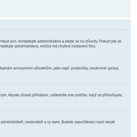
Pokud ano, kontaktujte administrátora a ptejte se na důvody. Pokud jste se
kontaktujte administrátora, možná má chybné nastavení fóra.
dostupným anonymním uživatelům, jako např. postavičky, soukromé zprávy,
m. Abyste zůstali přihlášeni, zaškrtněte toto políčko, když se přihlašujete.
e administrátoři, moderátoři a vy sami. Budete započítáváni mezi skryté