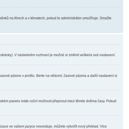
íspěvků na fórech a v tématech, pokud to administrátor umožňuje. Smažte
i stránky). V následném rozhraní je možné si změnit veškerá svá nastavení.
časové pásmo v profilu. Berte na vědomí, časové pásma a další nastavení si
ivatelském panelu máte ruční možnost přepnout mezi těmito dvěma časy. Pokud
lizace ve vašem jazyce neexistuje, můžete vytvořit nový překlad. Více