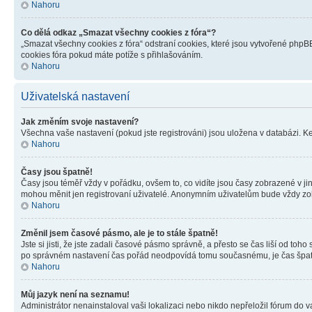
Nahoru
Co dělá odkaz „Smazat všechny cookies z fóra“?
„Smazat všechny cookies z fóra“ odstraní cookies, které jsou vytvořené phpBB
cookies fóra pokud máte potíže s přihlašováním.
Nahoru
Uživatelská nastavení
Jak změním svoje nastavení?
Všechna vaše nastavení (pokud jste registrováni) jsou uložena v databázi. K
Nahoru
Časy jsou špatně!
Časy jsou téměř vždy v pořádku, ovšem to, co vidíte jsou časy zobrazené v j
mohou měnit jen registrovaní uživatelé. Anonymním uživatelům bude vždy zo
Nahoru
Změnil jsem časové pásmo, ale je to stále špatně!
Jste si jisti, že jste zadali časové pásmo správně, a přesto se čas liší od 
po správném nastavení čas pořád neodpovídá tomu současnému, je čas špatn
Nahoru
Můj jazyk není na seznamu!
Administrátor nenainstaloval vaši lokalizaci nebo nikdo nepřeložil fórum do 