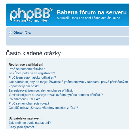
Babetta fórum na serveru 
Aktuálně: Dnes zde není žádná aktuální akce...
Obsah fóra
Často kladené otázky
Registrace a přihlášení
Proč se nemohu přihlásit?
Je vůbec potřeba se registrovat?
Proč jsem automaticky odhlášen?
Jak zabráním, aby se moje uživatelské jméno objevilo v seznamu právě přihlášených
Zapomněl jsem heslo!
Zaregistroval jsem se, ale nemohu se přihlásit!
V minulosti jsem se zaregistroval, ovšem nyní se nemohu přihlásit?!
Co znamená COPPA?
Proč se nemohu registrovat?
Co dělá odkaz „Smazat všechny cookies z fóra“?
Uživatelská nastavení
Jak změním svoje nastavení?
Časy jsou špatně!