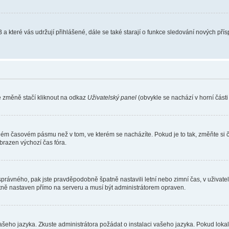
 a které vás udržují přihlášené, dále se také starají o funkce sledování nových př
e změně stačí kliknout na odkaz
Uživatelský panel
(obvykle se nachází v horní část
iném časovém pásmu než v tom, ve kterém se nacházíte. Pokud je to tak, změňte si 
brazen výchozí čas fóra.
toho správného, pak jste pravděpodobně špatně nastavili letní nebo zimní čas, v už
ě nastaven přímo na serveru a musí být administrátorem opraven.
vašeho jazyka. Zkuste administrátora požádat o instalaci vašeho jazyka. Pokud loka