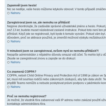
Zapomněl jsem heslo!
Nic se neděje, vaše heslo můžeme kdykoliv obnovit. V tomto případě zmáčknět
Nahoru
Zaregistroval jsem se, ale nemohu se přihlásit!
Nejprve zkontrolujte, že zadáváte správné uživatelské jméno a heslo. Pokud 
než 13 let
, budete muset následovat zaslané instrukce. Pokud toto není ten p
přihlásit. Když jste se registrovali, byli byste k tomuto vyzváni. Pokud vám b
důvodem, proč se aktivace používá, je zmenšit možnost výskytu
nežádoucích
Nahoru
V minulosti jsem se zaregistroval, ovšem nyní se nemohu přihlásit?!
Nejspíše administrátor z nějakého důvodu smazal váš účet. To mohlo být z důvo
Zkuste se zaregistrovat znovu a zapojte se do diskuzí.
Nahoru
Co znamená COPPA?
COPPA, neboli Child Online Privacy and Protection Act of 1998 je zákon ve Sp
let, musí mít souhlas rodičů nebo zákonných zástupců, aby tyto data uložil. Te
phpBB Teams nemůže a nebude poskytovat právni podporu v jakémkoliv kont
Nahoru
Proč se nemohu registrovat?
Je možné, že vlastník fóra zabanoval vaši IP adresu nebo zakázal použití uživ
kontaktuje administrátora fóra.