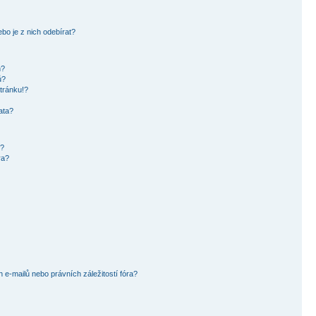
bo je z nich odebírat?
h?
ů?
tránku!?
ata?
i?
ra?
e-mailů nebo právních záležitostí fóra?