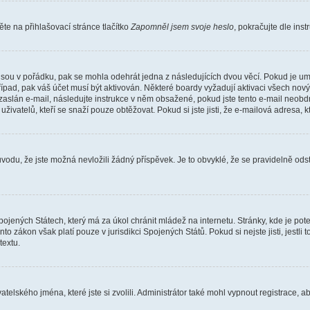
e na přihlašovací stránce tlačítko
Zapomněl jsem svoje heslo
, pokračujte dle ins
jsou v pořádku, pak se mohla odehrát jedna z následujících dvou věcí. Pokud je um
řípad, pak váš účet musí být aktivován. Některé boardy vyžadují aktivaci všech nov
yl zaslán e-mail, následujte instrukce v něm obsažené, pokud jste tento e-mail neobd
uživatelů, kteří se snaží pouze obtěžovat. Pokud si jste jisti, že e-mailová adresa, k
du, že jste možná nevložili žádný příspěvek. Je to obvyklé, že se pravidelně odstra
ojených Státech, který má za úkol chránit mládež na internetu. Stránky, kde je po
nto zákon však platí pouze v jurisdikci Spojených Států. Pokud si nejste jisti, jestl
extu.
atelského jména, které jste si zvolili. Administrátor také mohl vypnout registrace, 