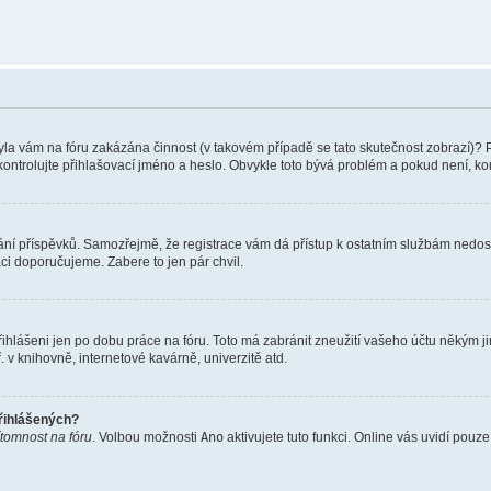
 Byla vám na fóru zakázána činnost (v takovém případě se tato skutečnost zobrazí)? 
vu zkontrolujte přihlašovací jméno a heslo. Obvykle toto bývá problém a pokud není, 
vkládání příspěvků. Samozřejmě, že registrace vám dá přístup k ostatním službám ne
aci doporučujeme. Zabere to jen pár chvil.
řihlášeni jen po dobu práce na fóru. Toto má zabránit zneužití vašeho účtu někým jiný
v knihovně, internetové kavárně, univerzitě atd.
přihlášených?
ítomnost na fóru
. Volbou možnosti
Ano
aktivujete tuto funkci. Online vás uvidí pouz