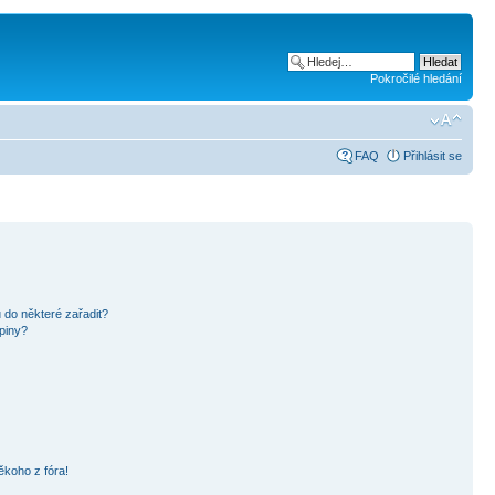
Pokročilé hledání
FAQ
Přihlásit se
 do některé zařadit?
piny?
ěkoho z fóra!