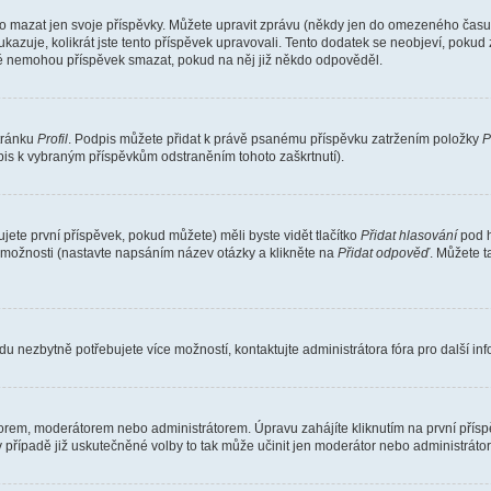
o mazat jen svoje příspěvky. Můžete upravit zprávu (někdy jen do omezeného času p
 ukazuje, kolikrát jste tento příspěvek upravovali. Tento dodatek se neobjeví, pok
telé nemohou příspěvek smazat, pokud na něj již někdo odpověděl.
stránku
Profil
. Podpis můžete přidat k právě psanému příspěvku zatržením položky
P
dpis k vybraným příspěvkům odstraněním tohoto zaškrtnutí).
ete první příspěvek, pokud můžete) měli byste vidět tlačítko
Přidat hlasování
pod h
ě možnosti (nastavte napsáním název otázky a klikněte na
Přidat odpověď
. Můžete 
u nezbytně potřebujete více možností, kontaktujte administrátora fóra pro další in
orem, moderátorem nebo administrátorem. Úpravu zahájíte kliknutím na první příspě
případě již uskutečněné volby to tak může učinit jen moderátor nebo administrátor