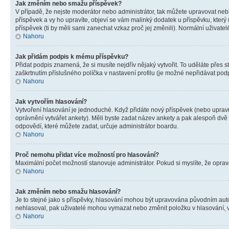
Jak změním nebo smažu příspěvek?
V případě, že nejste moderátor nebo administrátor, tak můžete upravovat neb
příspěvek a vy ho upravíte, objeví se vám malinký dodatek u příspěvku, který
příspěvek (ti by měli sami zanechat vzkaz proč jej změnili). Normální uživa
Nahoru
Jak přidám podpis k mému příspěvku?
Přidat podpis znamená, že si musíte nejdřív nějaký vytvořit. To uděláte přes 
zaškrtnutím příslušného políčka v nastavení profilu (je možné nepřidávat po
Nahoru
Jak vytvořím hlasování?
Vytvoření hlasování je jednoduché. Když přidáte nový příspěvek (nebo upravuj
oprávnění vytvářet ankety). Měli byste zadat název ankety a pak alespoň dv
odpovědí, které můžete zadat, určuje administrátor boardu.
Nahoru
Proč nemohu přidat více možností pro hlasování?
Maximální počet možností stanovuje administrátor. Pokud si myslíte, že opravd
Nahoru
Jak změním nebo smažu hlasování?
Je to stejné jako s příspěvky, hlasování mohou být upravována původním aut
nehlasoval, pak uživatelé mohou vymazat nebo změnit položku v hlasování, v 
Nahoru