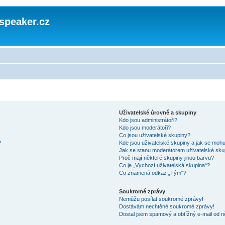
speaker.cz
Uživatelské úrovně a skupiny
Kdo jsou administrátoři?
Kdo jsou moderátoři?
Co jsou uživatelské skupiny?
?
Kde jsou uživatelské skupiny a jak se mohu
Jak se stanu moderátorem uživatelské sku
Proč mají některé skupiny jinou barvu?
Co je „Výchozí uživatelská skupina“?
Co znamená odkaz „Tým“?
Soukromé zprávy
Nemůžu posílat soukromé zprávy!
Dostávám nechtěné soukromé zprávy!
Dostal jsem spamový a obtížný e-mail od n