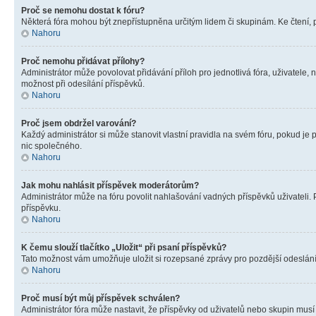
Proč se nemohu dostat k fóru?
Některá fóra mohou být znepřístupněna určitým lidem či skupinám. Ke čtení, pro
Nahoru
Proč nemohu přidávat přílohy?
Administrátor může povolovat přidávání příloh pro jednotlivá fóra, uživatele
možnost při odesílání příspěvků.
Nahoru
Proč jsem obdržel varování?
Každý administrátor si může stanovit vlastní pravidla na svém fóru, pokud j
nic společného.
Nahoru
Jak mohu nahlásit příspěvek moderátorům?
Administrátor může na fóru povolit nahlašování vadných příspěvků uživateli.
příspěvku.
Nahoru
K čemu slouží tlačítko „Uložit“ při psaní příspěvků?
Tato možnost vám umožňuje uložit si rozepsané zprávy pro pozdější odeslání. 
Nahoru
Proč musí být můj příspěvek schválen?
Administrátor fóra může nastavit, že příspěvky od uživatelů nebo skupin musí