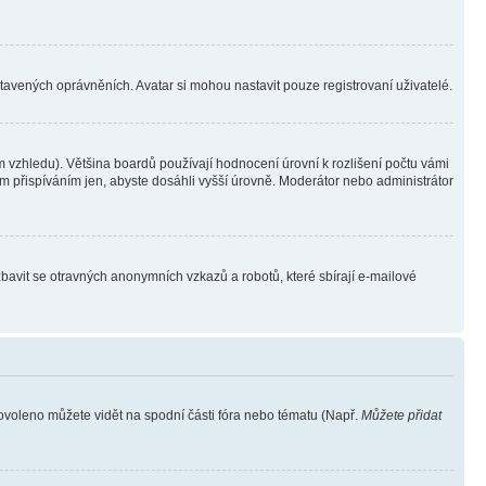
stavených oprávněních. Avatar si mohou nastavit pouze registrovaní uživatelé.
 vzhledu). Většina boardů používají hodnocení úrovní k rozlišení počtu vámi
ým přispíváním jen, abyste dosáhli vyšší úrovně. Moderátor nebo administrátor
zbavit se otravných anonymních vzkazů a robotů, které sbírají e-mailové
povoleno můžete vidět na spodní části fóra nebo tématu (Např.
Můžete přidat