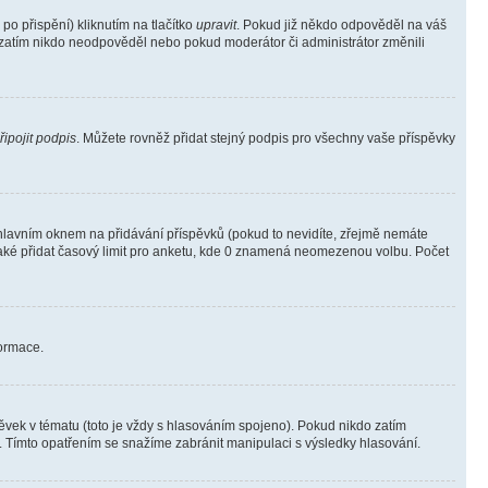
o přispění) kliknutím na tlačítko
upravit
. Pokud již někdo odpověděl na váš
ud zatím nikdo neodpověděl nebo pokud moderátor či administrátor změnili
řipojit podpis
. Můžete rovněž přidat stejný podpis pro všechny vaše příspěvky
lavním oknem na přidávání příspěvků (pokud to nevidíte, zřejmě nemáte
také přidat časový limit pro anketu, kde 0 znamená neomezenou volbu. Počet
formace.
vek v tématu (toto je vždy s hlasováním spojeno). Pokud nikdo zatím
. Tímto opatřením se snažíme zabránit manipulaci s výsledky hlasování.