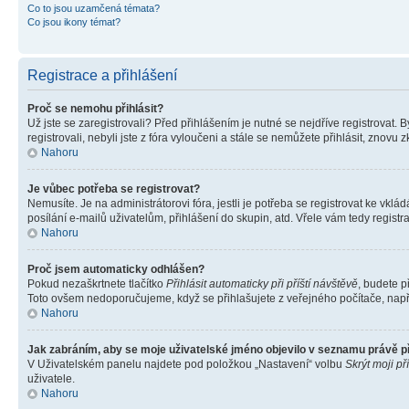
Co to jsou uzamčená témata?
Co jsou ikony témat?
Registrace a přihlášení
Proč se nemohu přihlásit?
Už jste se zaregistrovali? Před přihlášením je nutné se nejdříve registrovat.
registrovali, nebyli jste z fóra vyloučeni a stále se nemůžete přihlásit, zno
Nahoru
Je vůbec potřeba se registrovat?
Nemusíte. Je na administrátorovi fóra, jestli je potřeba se registrovat ke 
posílání e-mailů uživatelům, přihlášení do skupin, atd. Vřele vám tedy registr
Nahoru
Proč jsem automaticky odhlášen?
Pokud nezaškrtnete tlačítko
Přihlásit automaticky při příští návštěvě
, budete p
Toto ovšem nedoporučujeme, když se přihlašujete z veřejného počítače, např. 
Nahoru
Jak zabráním, aby se moje uživatelské jméno objevilo v seznamu právě 
V Uživatelském panelu najdete pod položkou „Nastavení“ volbu
Skrýt moji př
uživatele.
Nahoru