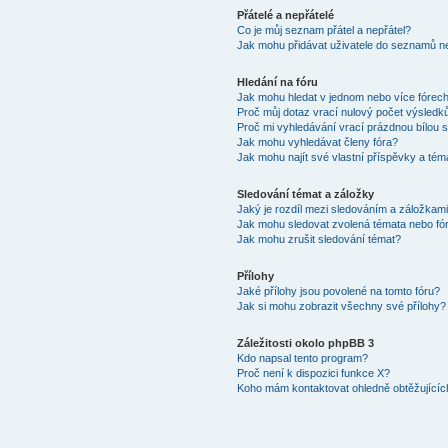
Přátelé a nepřátelé
Co je můj seznam přátel a nepřátel?
Jak mohu přidávat uživatele do seznamů ne
Hledání na fóru
Jak mohu hledat v jednom nebo více fórec
Proč můj dotaz vrací nulový počet výsledk
Proč mi vyhledávání vrací prázdnou bílou s
Jak mohu vyhledávat členy fóra?
Jak mohu najít své vlastní příspěvky a tém
Sledování témat a záložky
Jaký je rozdíl mezi sledováním a záložkam
Jak mohu sledovat zvolená témata nebo fó
Jak mohu zrušit sledování témat?
Přílohy
Jaké přílohy jsou povolené na tomto fóru?
Jak si mohu zobrazit všechny své přílohy?
Záležitosti okolo phpBB 3
Kdo napsal tento program?
Proč není k dispozici funkce X?
Koho mám kontaktovat ohledně obtěžujících 