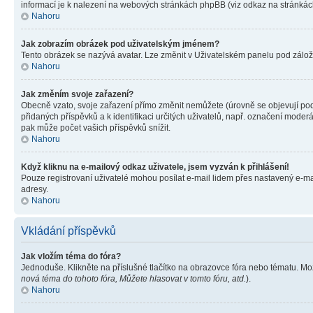
informací je k nalezení na webových stránkách phpBB (viz odkaz na stránkách
Nahoru
Jak zobrazím obrázek pod uživatelským jménem?
Tento obrázek se nazývá avatar. Lze změnit v Uživatelském panelu pod záložko
Nahoru
Jak změním svoje zařazení?
Obecně vzato, svoje zařazení přímo změnit nemůžete (úrovně se objevují pod
přidaných příspěvků a k identifikaci určitých uživatelů, např. označení mode
pak může počet vašich příspěvků snížit.
Nahoru
Když kliknu na e-mailový odkaz uživatele, jsem vyzván k přihlášení!
Pouze registrovaní uživatelé mohou posílat e-mail lidem přes nastavený e-mai
adresy.
Nahoru
Vkládání příspěvků
Jak vložím téma do fóra?
Jednoduše. Klikněte na příslušné tlačítko na obrazovce fóra nebo tématu. Mo
nová téma do tohoto fóra, Můžete hlasovat v tomto fóru, atd.
).
Nahoru