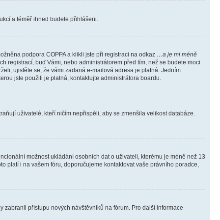
trukcí a téměř ihned budete přihlášeni.
ožněna podpora COPPA a klikli jste při registraci na odkaz
…a je mi méně
ých registrací, buď Vámi, nebo administrátorem před tím, než se budete moci
rželi, ujistěte se, že vámi zadaná e-mailová adresa je platná. Jedním
terou jste použili je platná, kontaktujte administrátora boardu.
ňují uživatelé, kteří ničím nepřispěli, aby se zmenšila velikost databáze.
tencionální možnost ukládání osobních dat o uživateli, kterému je méně než 13
i toto platí i na vašem fóru, doporučujeme kontaktovat vaše právního poradce,
aby zabranil přístupu nových návštěvníků na fórum. Pro další informace