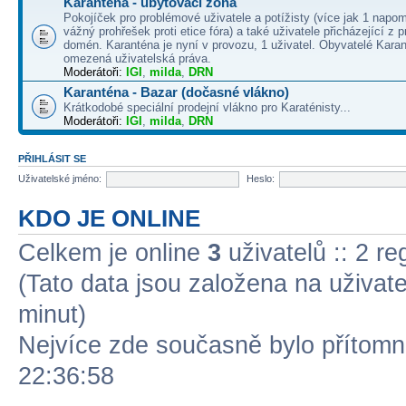
Karanténa - ubytovací zóna
Pokojíček pro problémové uživatele a potížisty (více jak 1 napo
vážný prohřešek proti etice fóra) a také uživatele přicházející z
domén. Karanténa je nyní v provozu, 1 uživatel. Obyvatelé Kara
omezená uživatelská práva.
Moderátoři:
IGI
,
milda
,
DRN
Karanténa - Bazar (dočasné vlákno)
Krátkodobé speciální prodejní vlákno pro Karaténisty...
Moderátoři:
IGI
,
milda
,
DRN
PŘIHLÁSIT SE
Uživatelské jméno:
Heslo:
KDO JE ONLINE
Celkem je online
3
uživatelů :: 2 r
(Tato data jsou založena na uživatel
minut)
Nejvíce zde současně bylo přítom
22:36:58