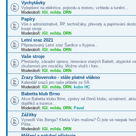
Vychytávky
Vylepšení na elektrice, pojezdu a motoru, vzhledu a tunění...
Moderátoři:
IGI
,
milda
,
DRN
Papíry
Vše o administrativě, ŘP, techničáky, převody a papírování okolo
koupi stroje...
Moderátoři:
IGI
,
milda
,
DRN
Letní sraz 2021
Připravovaný Letní sraz Šardice u Kyjova...
Moderátoři:
IGI
,
milda
,
DRN
Vaše stroje
Přestavby, zásadní úpravy, renovace starých Babett, atypické v
zkušenosti pro nováčky. Možno vložit i foto...
Moderátoři:
IGI
,
milda
,
DRN
Zrazy Slovensko - stále platné vlákno
Kalendář srazů pro naše přátele ze SR...
Moderátoři:
IGI
,
milda
,
DRN
,
kubo HC
Babetta klub Brno
Akce Babetta klubu Brno, zprávy od členů klubu, oznámení, aktua
doplňků a inzerce...
Moderátoři:
IGI
,
milda
,
DRN
,
Pavel
Zážitky
Vyrasilli Vás Benga? Klekla Vám mašina? Či jste se naopak hezk
Pište...
Moderátoři:
IGI
,
milda
,
DRN
Měření a palubní přístroje