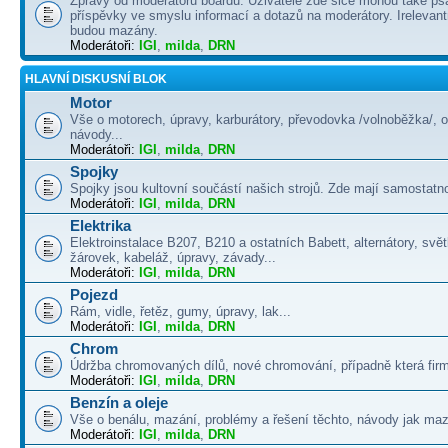
Zprávy od moderátorů boardu. Uživatelé zde sice mohou také psá
příspěvky ve smyslu informací a dotazů na moderátory. Irelevant
budou mazány.
Moderátoři:
IGI
,
milda
,
DRN
HLAVNÍ DISKUSNÍ BLOK
Motor
Vše o motorech, úpravy, karburátory, převodovka /volnoběžka/, 
návody...
Moderátoři:
IGI
,
milda
,
DRN
Spojky
Spojky jsou kultovní součástí našich strojů. Zde mají samostatno
Moderátoři:
IGI
,
milda
,
DRN
Elektrika
Elektroinstalace B207, B210 a ostatních Babett, alternátory, svě
žárovek, kabeláž, úpravy, závady...
Moderátoři:
IGI
,
milda
,
DRN
Pojezd
Rám, vidle, řetěz, gumy, úpravy, lak...
Moderátoři:
IGI
,
milda
,
DRN
Chrom
Údržba chromovaných dílů, nové chromování, případně která firma
Moderátoři:
IGI
,
milda
,
DRN
Benzín a oleje
Vše o benálu, mazání, problémy a řešení těchto, návody jak maza
Moderátoři:
IGI
,
milda
,
DRN