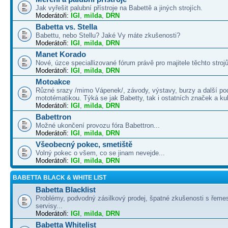
Jak vyřešit palubní přístroje na Babettě a jiných strojích.
Moderátoři:
IGI
,
milda
,
DRN
Babetta vs. Stella
Babettu, nebo Stellu? Jaké Vy máte zkušenosti?
Moderátoři:
IGI
,
milda
,
DRN
Manet Korado
Nové, úzce speciallizované fórum právě pro majitele těchto strojů
Moderátoři:
IGI
,
milda
,
DRN
Motoakce
Různé srazy /mimo Vápenek/, závody, výstavy, burzy a další po
mototématikou. Týká se jak Babetty, tak i ostatních značek a ku
Moderátoři:
IGI
,
milda
,
DRN
Babettron
Možné ukončení provozu fóra Babettron...
Moderátoři:
IGI
,
milda
,
DRN
Všeobecný pokec, smetiště
Volný pokec o všem, co se jinam nevejde...
Moderátoři:
IGI
,
milda
,
DRN
BABETTA BLACK & WHITE LIST
Babetta Blacklist
Problémy, podvodný zásilkový prodej, špatné zkušenosti s řemes
servisy...
Moderátoři:
IGI
,
milda
,
DRN
Babetta Whitelist