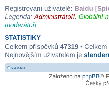
Registrovaní uživatelé:
Baidu [Spi
Legenda:
Administrátoři
,
Globální 
moderátoři
STATISTIKY
Celkem příspěvků
47319
• Celkem
Nejnovějším uživatelem je
slende
Obsah fóra
Založeno na
phpBB
® F
Český př