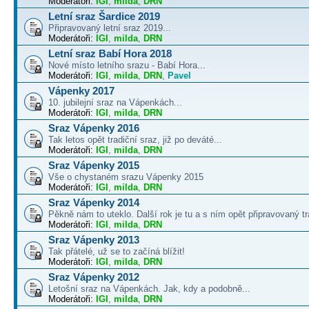
Moderátoři:
IGI
,
milda
,
DRN
Letní sraz Šardice 2019
Připravovaný letní sraz 2019...
Moderátoři:
IGI
,
milda
,
DRN
Letní sraz Babí Hora 2018
Nové místo letního srazu - Babí Hora...
Moderátoři:
IGI
,
milda
,
DRN
,
Pavel
Vápenky 2017
10. jubilejní sraz na Vápenkách...
Moderátoři:
IGI
,
milda
,
DRN
Sraz Vápenky 2016
Tak letos opět tradiční sraz, již po deváté...
Moderátoři:
IGI
,
milda
,
DRN
Sraz Vápenky 2015
Vše o chystaném srazu Vápenky 2015
Moderátoři:
IGI
,
milda
,
DRN
Sraz Vápenky 2014
Pěkně nám to uteklo. Další rok je tu a s ním opět připravovaný tra
Moderátoři:
IGI
,
milda
,
DRN
Sraz Vápenky 2013
Tak přátelé, už se to začíná blížit!
Moderátoři:
IGI
,
milda
,
DRN
Sraz Vápenky 2012
Letošní sraz na Vápenkách. Jak, kdy a podobně...
Moderátoři:
IGI
,
milda
,
DRN