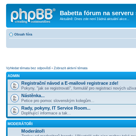
Babetta fórum na serveru 
Aktuálně: Dnes zde není žádná aktuální akce...
Obsah fóra
Vyhledat témata bez odpovědí
•
Zobrazit aktivní témata
ADMIN
Registrační návod a E-mailové registrace zde!
Pokyny, "jak se registrovati", formulář pro registraci nových uživa
Nástěnka...
Petice pro pomoc slovenským kolegům...
Rady, pokyny, IT Service Room...
Doplňující informace a tak...
MODERÁTOŘI
Moderátoři