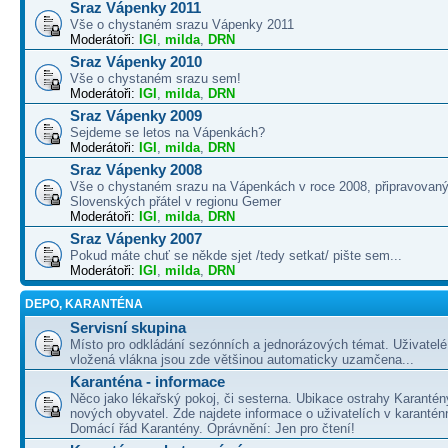
Sraz Vápenky 2011
Vše o chystaném srazu Vápenky 2011
Moderátoři:
IGI
,
milda
,
DRN
Sraz Vápenky 2010
Vše o chystaném srazu sem!
Moderátoři:
IGI
,
milda
,
DRN
Sraz Vápenky 2009
Sejdeme se letos na Vápenkách?
Moderátoři:
IGI
,
milda
,
DRN
Sraz Vápenky 2008
Vše o chystaném srazu na Vápenkách v roce 2008, připravovaný
Slovenských přátel v regionu Gemer
Moderátoři:
IGI
,
milda
,
DRN
Sraz Vápenky 2007
Pokud máte chuť se někde sjet /tedy setkat/ pište sem...
Moderátoři:
IGI
,
milda
,
DRN
DEPO, KARANTÉNA
Servisní skupina
Místo pro odkládání sezónních a jednorázových témat. Uživatelé 
vložená vlákna jsou zde většinou automaticky uzamčena...
Karanténa - informace
Něco jako lékařský pokoj, či sesterna. Ubikace ostrahy Karantén
nových obyvatel. Zde najdete informace o uživatelích v karanté
Domácí řád Karantény. Oprávnění: Jen pro čtení!