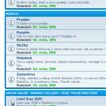
Kvalitní služby, dobří a levní prodejci, koho pochválit...
Moderátoři:
IGI
,
milda
,
DRN
INZERCE
Prodám
O všem co je k prodeji...
Moderátoři:
IGI
,
milda
,
DRN
Koupím
Válí se Vám něco doma navíc? Prodejte to...
Moderátoři:
IGI
,
milda
,
DRN
Služby
Pokud je někdo šikovnej a nemá vobě ruce levý, tak za peníze i 
Moderátoři:
IGI
,
milda
,
DRN
Helpdesk
Víte o nějaký firmě, obchodu, dobrým řemeslníkovi, tunnigáři či
tím...
Moderátoři:
IGI
,
milda
,
DRN
Zastavárna
Prodej, nabídka a nákup včetně darování všeho, co nemusí přím
Babettou, či motorkama vůbec. Prostě cokoliv...
Moderátoři:
IGI
,
milda
,
DRN
ARCHIV SRAZŮ - VÁPENKY OLD (2007 - 2016) * POUZE PRO ČTENÍ
Letní Sraz 2020
Letní sraz 2020 v Šardicích u Kyjova...