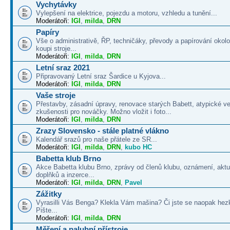
Vychytávky
Vylepšení na elektrice, pojezdu a motoru, vzhledu a tunění...
Moderátoři:
IGI
,
milda
,
DRN
Papíry
Vše o administrativě, ŘP, techničáky, převody a papírování okolo
koupi stroje...
Moderátoři:
IGI
,
milda
,
DRN
Letní sraz 2021
Připravovaný Letní sraz Šardice u Kyjova...
Moderátoři:
IGI
,
milda
,
DRN
Vaše stroje
Přestavby, zásadní úpravy, renovace starých Babett, atypické v
zkušenosti pro nováčky. Možno vložit i foto...
Moderátoři:
IGI
,
milda
,
DRN
Zrazy Slovensko - stále platné vlákno
Kalendář srazů pro naše přátele ze SR...
Moderátoři:
IGI
,
milda
,
DRN
,
kubo HC
Babetta klub Brno
Akce Babetta klubu Brno, zprávy od členů klubu, oznámení, aktua
doplňků a inzerce...
Moderátoři:
IGI
,
milda
,
DRN
,
Pavel
Zážitky
Vyrasilli Vás Benga? Klekla Vám mašina? Či jste se naopak hezk
Pište...
Moderátoři:
IGI
,
milda
,
DRN
Měření a palubní přístroje