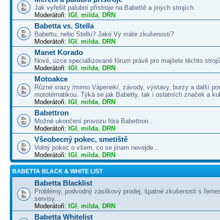
Jak vyřešit palubní přístroje na Babettě a jiných strojích.
Moderátoři:
IGI
,
milda
,
DRN
Babetta vs. Stella
Babettu, nebo Stellu? Jaké Vy máte zkušenosti?
Moderátoři:
IGI
,
milda
,
DRN
Manet Korado
Nové, úzce speciallizované fórum právě pro majitele těchto strojů
Moderátoři:
IGI
,
milda
,
DRN
Motoakce
Různé srazy /mimo Vápenek/, závody, výstavy, burzy a další po
mototématikou. Týká se jak Babetty, tak i ostatních značek a ku
Moderátoři:
IGI
,
milda
,
DRN
Babettron
Možné ukončení provozu fóra Babettron...
Moderátoři:
IGI
,
milda
,
DRN
Všeobecný pokec, smetiště
Volný pokec o všem, co se jinam nevejde...
Moderátoři:
IGI
,
milda
,
DRN
BABETTA BLACK & WHITE LIST
Babetta Blacklist
Problémy, podvodný zásilkový prodej, špatné zkušenosti s řemes
servisy...
Moderátoři:
IGI
,
milda
,
DRN
Babetta Whitelist