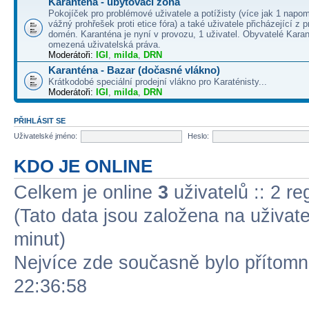
Karanténa - ubytovací zóna
Pokojíček pro problémové uživatele a potížisty (více jak 1 napo
vážný prohřešek proti etice fóra) a také uživatele přicházející z
domén. Karanténa je nyní v provozu, 1 uživatel. Obyvatelé Kara
omezená uživatelská práva.
Moderátoři:
IGI
,
milda
,
DRN
Karanténa - Bazar (dočasné vlákno)
Krátkodobé speciální prodejní vlákno pro Karaténisty...
Moderátoři:
IGI
,
milda
,
DRN
PŘIHLÁSIT SE
Uživatelské jméno:
Heslo:
KDO JE ONLINE
Celkem je online
3
uživatelů :: 2 r
(Tato data jsou založena na uživatel
minut)
Nejvíce zde současně bylo přítom
22:36:58