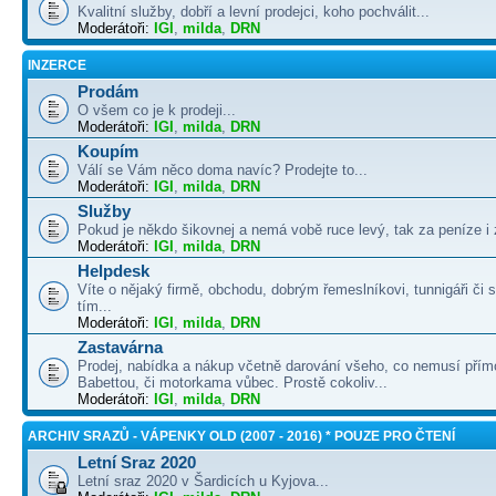
Kvalitní služby, dobří a levní prodejci, koho pochválit...
Moderátoři:
IGI
,
milda
,
DRN
INZERCE
Prodám
O všem co je k prodeji...
Moderátoři:
IGI
,
milda
,
DRN
Koupím
Válí se Vám něco doma navíc? Prodejte to...
Moderátoři:
IGI
,
milda
,
DRN
Služby
Pokud je někdo šikovnej a nemá vobě ruce levý, tak za peníze i 
Moderátoři:
IGI
,
milda
,
DRN
Helpdesk
Víte o nějaký firmě, obchodu, dobrým řemeslníkovi, tunnigáři či
tím...
Moderátoři:
IGI
,
milda
,
DRN
Zastavárna
Prodej, nabídka a nákup včetně darování všeho, co nemusí přím
Babettou, či motorkama vůbec. Prostě cokoliv...
Moderátoři:
IGI
,
milda
,
DRN
ARCHIV SRAZŮ - VÁPENKY OLD (2007 - 2016) * POUZE PRO ČTENÍ
Letní Sraz 2020
Letní sraz 2020 v Šardicích u Kyjova...