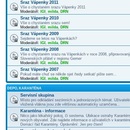
Sraz Vápenky 2011
Vše o chystaném srazu Vápenky 2011
Moderátoři:
IGI
,
milda
,
DRN
Sraz Vápenky 2010
Vše o chystaném srazu sem!
Moderátoři:
IGI
,
milda
,
DRN
Sraz Vápenky 2009
Sejdeme se letos na Vápenkách?
Moderátoři:
IGI
,
milda
,
DRN
Sraz Vápenky 2008
Vše o chystaném srazu na Vápenkách v roce 2008, připravovaný
Slovenských přátel v regionu Gemer
Moderátoři:
IGI
,
milda
,
DRN
Sraz Vápenky 2007
Pokud máte chuť se někde sjet /tedy setkat/ pište sem...
Moderátoři:
IGI
,
milda
,
DRN
DEPO, KARANTÉNA
Servisní skupina
Místo pro odkládání sezónních a jednorázových témat. Uživatelé 
vložená vlákna jsou zde většinou automaticky uzamčena...
Karanténa - informace
Něco jako lékařský pokoj, či sesterna. Ubikace ostrahy Karantén
nových obyvatel. Zde najdete informace o uživatelích v karanté
Domácí řád Karantény. Oprávnění: Jen pro čtení!