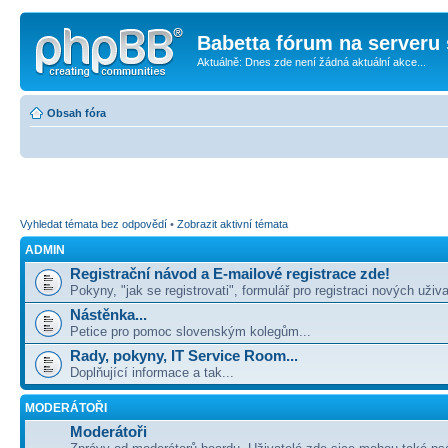
Babetta fórum na serveru 
Aktuálně: Dnes zde není žádná aktuální akce...
Obsah fóra
Vyhledat témata bez odpovědí
•
Zobrazit aktivní témata
ADMIN
Registrační návod a E-mailové registrace zde!
Pokyny, "jak se registrovati", formulář pro registraci nových uživa
Nástěnka...
Petice pro pomoc slovenským kolegům...
Rady, pokyny, IT Service Room...
Doplňující informace a tak...
MODERÁTOŘI
Moderátoři