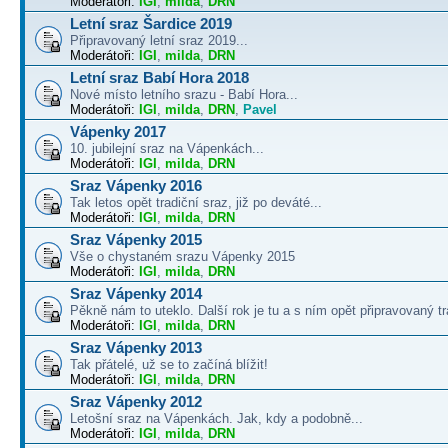
Moderátoři:
IGI
,
milda
,
DRN
Letní sraz Šardice 2019
Připravovaný letní sraz 2019...
Moderátoři:
IGI
,
milda
,
DRN
Letní sraz Babí Hora 2018
Nové místo letního srazu - Babí Hora...
Moderátoři:
IGI
,
milda
,
DRN
,
Pavel
Vápenky 2017
10. jubilejní sraz na Vápenkách...
Moderátoři:
IGI
,
milda
,
DRN
Sraz Vápenky 2016
Tak letos opět tradiční sraz, již po deváté...
Moderátoři:
IGI
,
milda
,
DRN
Sraz Vápenky 2015
Vše o chystaném srazu Vápenky 2015
Moderátoři:
IGI
,
milda
,
DRN
Sraz Vápenky 2014
Pěkně nám to uteklo. Další rok je tu a s ním opět připravovaný tra
Moderátoři:
IGI
,
milda
,
DRN
Sraz Vápenky 2013
Tak přátelé, už se to začíná blížit!
Moderátoři:
IGI
,
milda
,
DRN
Sraz Vápenky 2012
Letošní sraz na Vápenkách. Jak, kdy a podobně...
Moderátoři:
IGI
,
milda
,
DRN