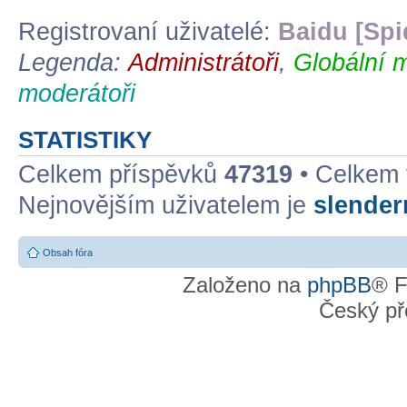
Registrovaní uživatelé:
Baidu [Spi
Legenda:
Administrátoři
,
Globální 
moderátoři
STATISTIKY
Celkem příspěvků
47319
• Celkem
Nejnovějším uživatelem je
slende
Obsah fóra
Založeno na
phpBB
® F
Český př