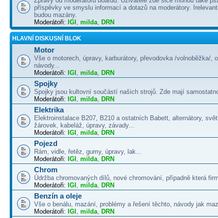
Zprávy od moderátorů boardu. Uživatelé zde sice mohou také psá
příspěvky ve smyslu informací a dotazů na moderátory. Irelevant
budou mazány.
Moderátoři:
IGI
,
milda
,
DRN
HLAVNÍ DISKUSNÍ BLOK
Motor
Vše o motorech, úpravy, karburátory, převodovka /volnoběžka/, 
návody...
Moderátoři:
IGI
,
milda
,
DRN
Spojky
Spojky jsou kultovní součástí našich strojů. Zde mají samostatno
Moderátoři:
IGI
,
milda
,
DRN
Elektrika
Elektroinstalace B207, B210 a ostatních Babett, alternátory, svě
žárovek, kabeláž, úpravy, závady...
Moderátoři:
IGI
,
milda
,
DRN
Pojezd
Rám, vidle, řetěz, gumy, úpravy, lak...
Moderátoři:
IGI
,
milda
,
DRN
Chrom
Údržba chromovaných dílů, nové chromování, případně která firma
Moderátoři:
IGI
,
milda
,
DRN
Benzín a oleje
Vše o benálu, mazání, problémy a řešení těchto, návody jak maza
Moderátoři:
IGI
,
milda
,
DRN