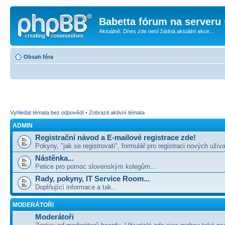
Babetta fórum na serveru 
Aktuálně: Dnes zde není žádná aktuální akce...
Obsah fóra
Vyhledat témata bez odpovědí
•
Zobrazit aktivní témata
ADMIN
Registrační návod a E-mailové registrace zde!
Pokyny, "jak se registrovati", formulář pro registraci nových uživa
Nástěnka...
Petice pro pomoc slovenským kolegům...
Rady, pokyny, IT Service Room...
Doplňující informace a tak...
MODERÁTOŘI
Moderátoři