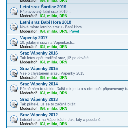
Moderátoři:
IGI
,
milda
,
DRN
Letní sraz Šardice 2019
Připravovaný letní sraz 2019...
Moderátoři:
IGI
,
milda
,
DRN
Letní sraz Babí Hora 2018
Nové místo letního srazu - Babí Hora...
Moderátoři:
IGI
,
milda
,
DRN
,
Pavel
Vápenky 2017
10. jubilejní sraz na Vápenkách...
Moderátoři:
IGI
,
milda
,
DRN
Sraz Vápenky 2016
Tak letos opět tradiční sraz, již po deváté...
Moderátoři:
IGI
,
milda
,
DRN
Sraz Vápenky 2015
Vše o chystaném srazu Vápenky 2015
Moderátoři:
IGI
,
milda
,
DRN
Sraz Vápenky 2014
Pěkně nám to uteklo. Další rok je tu a s ním opět připravovaný tra
Moderátoři:
IGI
,
milda
,
DRN
Sraz Vápenky 2013
Tak přátelé, už se to začíná blížit!
Moderátoři:
IGI
,
milda
,
DRN
Sraz Vápenky 2012
Letošní sraz na Vápenkách. Jak, kdy a podobně...
Moderátoři:
IGI
,
milda
,
DRN