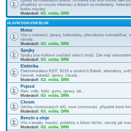
Zprávy od moderátorů boardu. Uživatelé zde sice mohou také psá
příspěvky ve smyslu informací a dotazů na moderátory. Irelevant
budou mazány.
Moderátoři:
IGI
,
milda
,
DRN
HLAVNÍ DISKUSNÍ BLOK
Motor
Vše o motorech, úpravy, karburátory, převodovka /volnoběžka/, 
návody...
Moderátoři:
IGI
,
milda
,
DRN
Spojky
Spojky jsou kultovní součástí našich strojů. Zde mají samostatno
Moderátoři:
IGI
,
milda
,
DRN
Elektrika
Elektroinstalace B207, B210 a ostatních Babett, alternátory, svě
žárovek, kabeláž, úpravy, závady...
Moderátoři:
IGI
,
milda
,
DRN
Pojezd
Rám, vidle, řetěz, gumy, úpravy, lak...
Moderátoři:
IGI
,
milda
,
DRN
Chrom
Údržba chromovaných dílů, nové chromování, případně která firma
Moderátoři:
IGI
,
milda
,
DRN
Benzín a oleje
Vše o benálu, mazání, problémy a řešení těchto, návody jak maza
Moderátoři:
IGI
,
milda
,
DRN