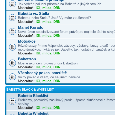
Jak vyřešit palubní přístroje na Babettě a jiných strojích.
Moderátoři:
IGI
,
milda
,
DRN
Babetta vs. Stella
Babettu, nebo Stellu? Jaké Vy máte zkušenosti?
Moderátoři:
IGI
,
milda
,
DRN
Manet Korado
Nové, úzce speciallizované fórum právě pro majitele těchto strojů
Moderátoři:
IGI
,
milda
,
DRN
Motoakce
Různé srazy /mimo Vápenek/, závody, výstavy, burzy a další po
mototématikou. Týká se jak Babetty, tak i ostatních značek a ku
Moderátoři:
IGI
,
milda
,
DRN
Babettron
Možné ukončení provozu fóra Babettron...
Moderátoři:
IGI
,
milda
,
DRN
Všeobecný pokec, smetiště
Volný pokec o všem, co se jinam nevejde...
Moderátoři:
IGI
,
milda
,
DRN
BABETTA BLACK & WHITE LIST
Babetta Blacklist
Problémy, podvodný zásilkový prodej, špatné zkušenosti s řemes
servisy...
Moderátoři:
IGI
,
milda
,
DRN
Babetta Whitelist