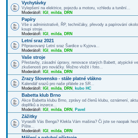
Vychytávky
Vylepšení na elektrice, pojezdu a motoru, vzhledu a tunění...
Moderátoři:
IGI
,
milda
,
DRN
Papíry
Vše o administrativě, ŘP, techničáky, převody a papírování okolo
koupi stroje...
Moderátoři:
IGI
,
milda
,
DRN
Letní sraz 2021
Připravovaný Letní sraz Šardice u Kyjova...
Moderátoři:
IGI
,
milda
,
DRN
Vaše stroje
Přestavby, zásadní úpravy, renovace starých Babett, atypické v
zkušenosti pro nováčky. Možno vložit i foto...
Moderátoři:
IGI
,
milda
,
DRN
Zrazy Slovensko - stále platné vlákno
Kalendář srazů pro naše přátele ze SR...
Moderátoři:
IGI
,
milda
,
DRN
,
kubo HC
Babetta klub Brno
Akce Babetta klubu Brno, zprávy od členů klubu, oznámení, aktua
doplňků a inzerce...
Moderátoři:
IGI
,
milda
,
DRN
,
Pavel
Zážitky
Vyrasilli Vás Benga? Klekla Vám mašina? Či jste se naopak hezk
Pište...
Moderátoři:
IGI
,
milda
,
DRN
Měření a palubní přístroje