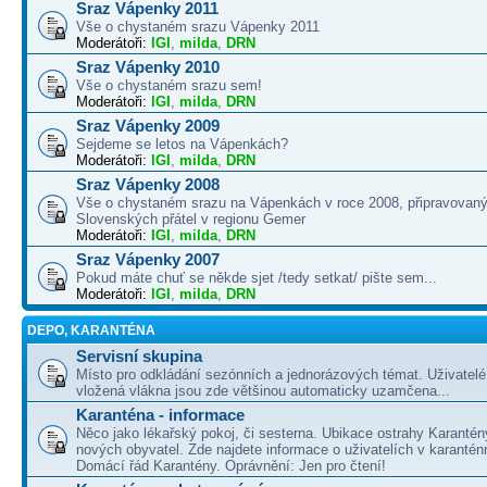
Sraz Vápenky 2011
Vše o chystaném srazu Vápenky 2011
Moderátoři:
IGI
,
milda
,
DRN
Sraz Vápenky 2010
Vše o chystaném srazu sem!
Moderátoři:
IGI
,
milda
,
DRN
Sraz Vápenky 2009
Sejdeme se letos na Vápenkách?
Moderátoři:
IGI
,
milda
,
DRN
Sraz Vápenky 2008
Vše o chystaném srazu na Vápenkách v roce 2008, připravovaný
Slovenských přátel v regionu Gemer
Moderátoři:
IGI
,
milda
,
DRN
Sraz Vápenky 2007
Pokud máte chuť se někde sjet /tedy setkat/ pište sem...
Moderátoři:
IGI
,
milda
,
DRN
DEPO, KARANTÉNA
Servisní skupina
Místo pro odkládání sezónních a jednorázových témat. Uživatelé 
vložená vlákna jsou zde většinou automaticky uzamčena...
Karanténa - informace
Něco jako lékařský pokoj, či sesterna. Ubikace ostrahy Karantén
nových obyvatel. Zde najdete informace o uživatelích v karanté
Domácí řád Karantény. Oprávnění: Jen pro čtení!