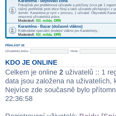
Karanténa - ubytovací zóna
Pokojíček pro problémové uživatele a potížisty (více jak 1 napo
vážný prohřešek proti etice fóra) a také uživatele přicházející z
domén. Karanténa je nyní v provozu, 1 uživatel. Obyvatelé Kara
omezená uživatelská práva.
Moderátoři:
IGI
,
milda
,
DRN
Karanténa - Bazar (dočasné vlákno)
Krátkodobé speciální prodejní vlákno pro Karaténisty...
Moderátoři:
IGI
,
milda
,
DRN
PŘIHLÁSIT SE
Uživatelské jméno:
Heslo:
KDO JE ONLINE
Celkem je online
2
uživatelů :: 1 re
data jsou založena na uživatelích, k
Nejvíce zde současně bylo přítom
22:36:58