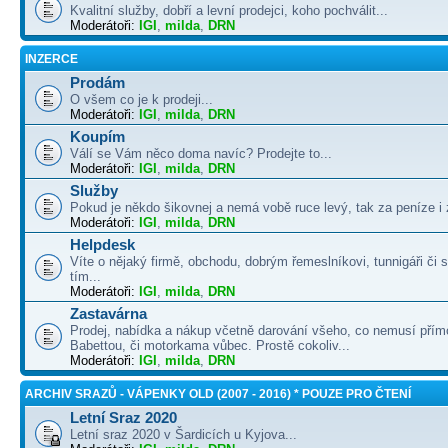
Kvalitní služby, dobří a levní prodejci, koho pochválit...
Moderátoři:
IGI
,
milda
,
DRN
INZERCE
Prodám
O všem co je k prodeji...
Moderátoři:
IGI
,
milda
,
DRN
Koupím
Válí se Vám něco doma navíc? Prodejte to...
Moderátoři:
IGI
,
milda
,
DRN
Služby
Pokud je někdo šikovnej a nemá vobě ruce levý, tak za peníze i 
Moderátoři:
IGI
,
milda
,
DRN
Helpdesk
Víte o nějaký firmě, obchodu, dobrým řemeslníkovi, tunnigáři či
tím...
Moderátoři:
IGI
,
milda
,
DRN
Zastavárna
Prodej, nabídka a nákup včetně darování všeho, co nemusí přím
Babettou, či motorkama vůbec. Prostě cokoliv...
Moderátoři:
IGI
,
milda
,
DRN
ARCHIV SRAZŮ - VÁPENKY OLD (2007 - 2016) * POUZE PRO ČTENÍ
Letní Sraz 2020
Letní sraz 2020 v Šardicích u Kyjova...