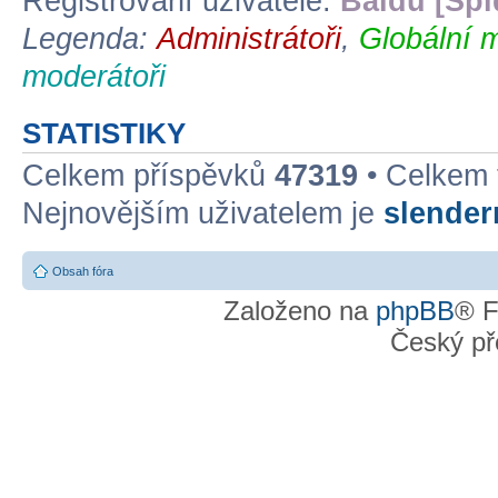
Registrovaní uživatelé:
Baidu [Spi
Legenda:
Administrátoři
,
Globální 
moderátoři
STATISTIKY
Celkem příspěvků
47319
• Celkem
Nejnovějším uživatelem je
slende
Obsah fóra
Založeno na
phpBB
® F
Český př