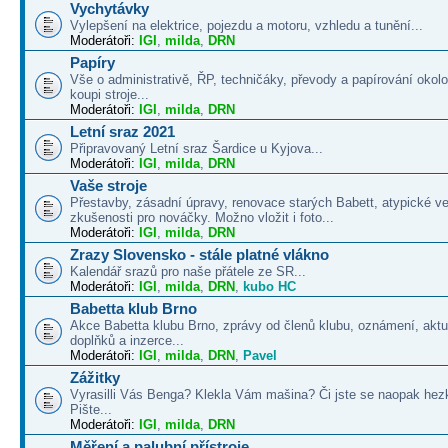
Vychytávky
Vylepšení na elektrice, pojezdu a motoru, vzhledu a tunění...
Moderátoři:
IGI
,
milda
,
DRN
Papíry
Vše o administrativě, ŘP, techničáky, převody a papírování okolo
koupi stroje...
Moderátoři:
IGI
,
milda
,
DRN
Letní sraz 2021
Připravovaný Letní sraz Šardice u Kyjova...
Moderátoři:
IGI
,
milda
,
DRN
Vaše stroje
Přestavby, zásadní úpravy, renovace starých Babett, atypické v
zkušenosti pro nováčky. Možno vložit i foto...
Moderátoři:
IGI
,
milda
,
DRN
Zrazy Slovensko - stále platné vlákno
Kalendář srazů pro naše přátele ze SR...
Moderátoři:
IGI
,
milda
,
DRN
,
kubo HC
Babetta klub Brno
Akce Babetta klubu Brno, zprávy od členů klubu, oznámení, aktua
doplňků a inzerce...
Moderátoři:
IGI
,
milda
,
DRN
,
Pavel
Zážitky
Vyrasilli Vás Benga? Klekla Vám mašina? Či jste se naopak hezk
Pište...
Moderátoři:
IGI
,
milda
,
DRN
Měření a palubní přístroje