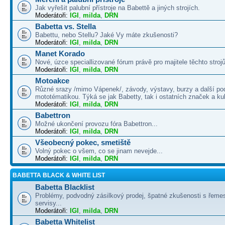
Jak vyřešit palubní přístroje na Babettě a jiných strojích.
Moderátoři:
IGI
,
milda
,
DRN
Babetta vs. Stella
Babettu, nebo Stellu? Jaké Vy máte zkušenosti?
Moderátoři:
IGI
,
milda
,
DRN
Manet Korado
Nové, úzce speciallizované fórum právě pro majitele těchto strojů
Moderátoři:
IGI
,
milda
,
DRN
Motoakce
Různé srazy /mimo Vápenek/, závody, výstavy, burzy a další po
mototématikou. Týká se jak Babetty, tak i ostatních značek a ku
Moderátoři:
IGI
,
milda
,
DRN
Babettron
Možné ukončení provozu fóra Babettron...
Moderátoři:
IGI
,
milda
,
DRN
Všeobecný pokec, smetiště
Volný pokec o všem, co se jinam nevejde...
Moderátoři:
IGI
,
milda
,
DRN
BABETTA BLACK & WHITE LIST
Babetta Blacklist
Problémy, podvodný zásilkový prodej, špatné zkušenosti s řemes
servisy...
Moderátoři:
IGI
,
milda
,
DRN
Babetta Whitelist