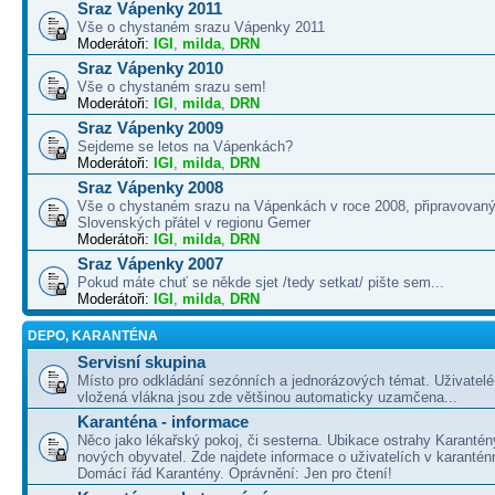
Sraz Vápenky 2011
Vše o chystaném srazu Vápenky 2011
Moderátoři:
IGI
,
milda
,
DRN
Sraz Vápenky 2010
Vše o chystaném srazu sem!
Moderátoři:
IGI
,
milda
,
DRN
Sraz Vápenky 2009
Sejdeme se letos na Vápenkách?
Moderátoři:
IGI
,
milda
,
DRN
Sraz Vápenky 2008
Vše o chystaném srazu na Vápenkách v roce 2008, připravovaný
Slovenských přátel v regionu Gemer
Moderátoři:
IGI
,
milda
,
DRN
Sraz Vápenky 2007
Pokud máte chuť se někde sjet /tedy setkat/ pište sem...
Moderátoři:
IGI
,
milda
,
DRN
DEPO, KARANTÉNA
Servisní skupina
Místo pro odkládání sezónních a jednorázových témat. Uživatelé 
vložená vlákna jsou zde většinou automaticky uzamčena...
Karanténa - informace
Něco jako lékařský pokoj, či sesterna. Ubikace ostrahy Karantén
nových obyvatel. Zde najdete informace o uživatelích v karanté
Domácí řád Karantény. Oprávnění: Jen pro čtení!