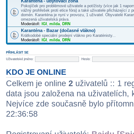
Karanténa - ubytovací zóna
Pokojíček pro problémové uživatele a potížisty (více jak 1 napo
vážný prohřešek proti etice fóra) a také uživatele přicházející z
domén. Karanténa je nyní v provozu, 1 uživatel. Obyvatelé Kara
omezená uživatelská práva.
Moderátoři:
IGI
,
milda
,
DRN
Karanténa - Bazar (dočasné vlákno)
Krátkodobé speciální prodejní vlákno pro Karaténisty...
Moderátoři:
IGI
,
milda
,
DRN
PŘIHLÁSIT SE
Uživatelské jméno:
Heslo:
KDO JE ONLINE
Celkem je online
2
uživatelů :: 1 re
data jsou založena na uživatelích, k
Nejvíce zde současně bylo přítom
22:36:58