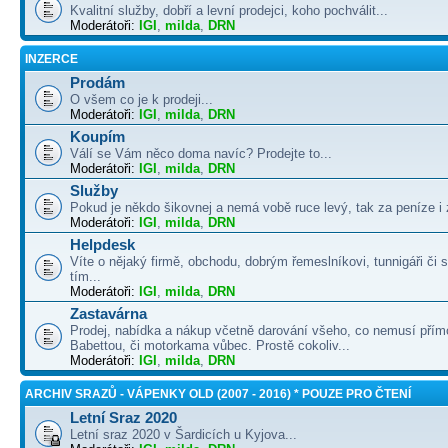
Kvalitní služby, dobří a levní prodejci, koho pochválit...
Moderátoři:
IGI
,
milda
,
DRN
INZERCE
Prodám
O všem co je k prodeji...
Moderátoři:
IGI
,
milda
,
DRN
Koupím
Válí se Vám něco doma navíc? Prodejte to...
Moderátoři:
IGI
,
milda
,
DRN
Služby
Pokud je někdo šikovnej a nemá vobě ruce levý, tak za peníze i 
Moderátoři:
IGI
,
milda
,
DRN
Helpdesk
Víte o nějaký firmě, obchodu, dobrým řemeslníkovi, tunnigáři či
tím...
Moderátoři:
IGI
,
milda
,
DRN
Zastavárna
Prodej, nabídka a nákup včetně darování všeho, co nemusí přím
Babettou, či motorkama vůbec. Prostě cokoliv...
Moderátoři:
IGI
,
milda
,
DRN
ARCHIV SRAZŮ - VÁPENKY OLD (2007 - 2016) * POUZE PRO ČTENÍ
Letní Sraz 2020
Letní sraz 2020 v Šardicích u Kyjova...