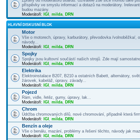
Zprávy od moderátorů boardu. Uživatelé zde sice mohou také psá
příspěvky ve smyslu informací a dotazů na moderátory. Irelevant
budou mazány.
Moderátoři:
IGI
,
milda
,
DRN
HLAVNÍ DISKUSNÍ BLOK
Motor
Vše o motorech, úpravy, karburátory, převodovka /volnoběžka/, 
návody...
Moderátoři:
IGI
,
milda
,
DRN
Spojky
Spojky jsou kultovní součástí našich strojů. Zde mají samostatno
Moderátoři:
IGI
,
milda
,
DRN
Elektrika
Elektroinstalace B207, B210 a ostatních Babett, alternátory, svě
žárovek, kabeláž, úpravy, závady...
Moderátoři:
IGI
,
milda
,
DRN
Pojezd
Rám, vidle, řetěz, gumy, úpravy, lak...
Moderátoři:
IGI
,
milda
,
DRN
Chrom
Údržba chromovaných dílů, nové chromování, případně která firma
Moderátoři:
IGI
,
milda
,
DRN
Benzín a oleje
Vše o benálu, mazání, problémy a řešení těchto, návody jak maza
Moderátoři:
IGI
,
milda
,
DRN