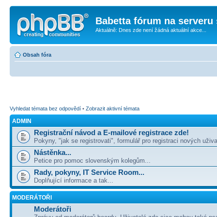
Babetta fórum na serveru 
Aktuálně: Dnes zde není žádná aktuální akce...
Obsah fóra
Vyhledat témata bez odpovědí
•
Zobrazit aktivní témata
ADMIN
Registrační návod a E-mailové registrace zde!
Pokyny, "jak se registrovati", formulář pro registraci nových uživa
Nástěnka...
Petice pro pomoc slovenským kolegům...
Rady, pokyny, IT Service Room...
Doplňující informace a tak...
MODERÁTOŘI
Moderátoři