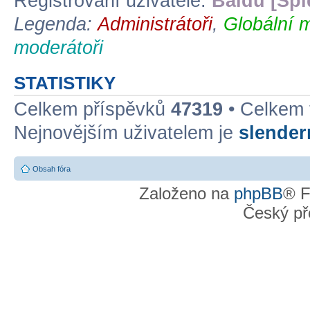
Registrovaní uživatelé:
Baidu [Spi
Legenda:
Administrátoři
,
Globální 
moderátoři
STATISTIKY
Celkem příspěvků
47319
• Celkem
Nejnovějším uživatelem je
slende
Obsah fóra
Založeno na
phpBB
® F
Český př