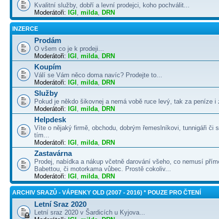
Kvalitní služby, dobří a levní prodejci, koho pochválit...
Moderátoři:
IGI
,
milda
,
DRN
INZERCE
Prodám
O všem co je k prodeji...
Moderátoři:
IGI
,
milda
,
DRN
Koupím
Válí se Vám něco doma navíc? Prodejte to...
Moderátoři:
IGI
,
milda
,
DRN
Služby
Pokud je někdo šikovnej a nemá vobě ruce levý, tak za peníze i 
Moderátoři:
IGI
,
milda
,
DRN
Helpdesk
Víte o nějaký firmě, obchodu, dobrým řemeslníkovi, tunnigáři či
tím...
Moderátoři:
IGI
,
milda
,
DRN
Zastavárna
Prodej, nabídka a nákup včetně darování všeho, co nemusí přím
Babettou, či motorkama vůbec. Prostě cokoliv...
Moderátoři:
IGI
,
milda
,
DRN
ARCHIV SRAZŮ - VÁPENKY OLD (2007 - 2016) * POUZE PRO ČTENÍ
Letní Sraz 2020
Letní sraz 2020 v Šardicích u Kyjova...