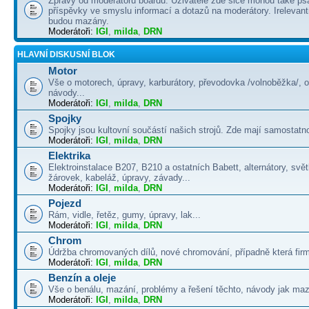
Zprávy od moderátorů boardu. Uživatelé zde sice mohou také psá
příspěvky ve smyslu informací a dotazů na moderátory. Irelevant
budou mazány.
Moderátoři:
IGI
,
milda
,
DRN
HLAVNÍ DISKUSNÍ BLOK
Motor
Vše o motorech, úpravy, karburátory, převodovka /volnoběžka/, 
návody...
Moderátoři:
IGI
,
milda
,
DRN
Spojky
Spojky jsou kultovní součástí našich strojů. Zde mají samostatno
Moderátoři:
IGI
,
milda
,
DRN
Elektrika
Elektroinstalace B207, B210 a ostatních Babett, alternátory, svě
žárovek, kabeláž, úpravy, závady...
Moderátoři:
IGI
,
milda
,
DRN
Pojezd
Rám, vidle, řetěz, gumy, úpravy, lak...
Moderátoři:
IGI
,
milda
,
DRN
Chrom
Údržba chromovaných dílů, nové chromování, případně která firma
Moderátoři:
IGI
,
milda
,
DRN
Benzín a oleje
Vše o benálu, mazání, problémy a řešení těchto, návody jak maza
Moderátoři:
IGI
,
milda
,
DRN