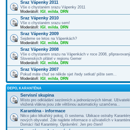
Sraz Vápenky 2011
Vše o chystaném srazu Vápenky 2011
Moderátoři:
IGI
,
milda
,
DRN
Sraz Vápenky 2010
Vše o chystaném srazu sem!
Moderátoři:
IGI
,
milda
,
DRN
Sraz Vápenky 2009
Sejdeme se letos na Vápenkách?
Moderátoři:
IGI
,
milda
,
DRN
Sraz Vápenky 2008
Vše o chystaném srazu na Vápenkách v roce 2008, připravovaný
Slovenských přátel v regionu Gemer
Moderátoři:
IGI
,
milda
,
DRN
Sraz Vápenky 2007
Pokud máte chuť se někde sjet /tedy setkat/ pište sem...
Moderátoři:
IGI
,
milda
,
DRN
DEPO, KARANTÉNA
Servisní skupina
Místo pro odkládání sezónních a jednorázových témat. Uživatelé 
vložená vlákna jsou zde většinou automaticky uzamčena...
Karanténa - informace
Něco jako lékařský pokoj, či sesterna. Ubikace ostrahy Karantén
nových obyvatel. Zde najdete informace o uživatelích v karanté
Domácí řád Karantény. Oprávnění: Jen pro čtení!