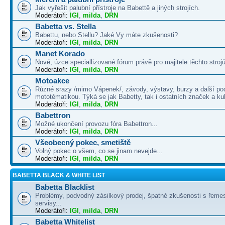
Jak vyřešit palubní přístroje na Babettě a jiných strojích.
Moderátoři:
IGI
,
milda
,
DRN
Babetta vs. Stella
Babettu, nebo Stellu? Jaké Vy máte zkušenosti?
Moderátoři:
IGI
,
milda
,
DRN
Manet Korado
Nové, úzce speciallizované fórum právě pro majitele těchto strojů
Moderátoři:
IGI
,
milda
,
DRN
Motoakce
Různé srazy /mimo Vápenek/, závody, výstavy, burzy a další po
mototématikou. Týká se jak Babetty, tak i ostatních značek a ku
Moderátoři:
IGI
,
milda
,
DRN
Babettron
Možné ukončení provozu fóra Babettron...
Moderátoři:
IGI
,
milda
,
DRN
Všeobecný pokec, smetiště
Volný pokec o všem, co se jinam nevejde...
Moderátoři:
IGI
,
milda
,
DRN
BABETTA BLACK & WHITE LIST
Babetta Blacklist
Problémy, podvodný zásilkový prodej, špatné zkušenosti s řemes
servisy...
Moderátoři:
IGI
,
milda
,
DRN
Babetta Whitelist