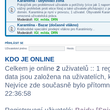
Karanténa - ubytovací zóna
Pokojíček pro problémové uživatele a potížisty (více jak 1 napo
vážný prohřešek proti etice fóra) a také uživatele přicházející z
domén. Karanténa je nyní v provozu, 1 uživatel. Obyvatelé Kara
omezená uživatelská práva.
Moderátoři:
IGI
,
milda
,
DRN
Karanténa - Bazar (dočasné vlákno)
Krátkodobé speciální prodejní vlákno pro Karaténisty...
Moderátoři:
IGI
,
milda
,
DRN
PŘIHLÁSIT SE
Uživatelské jméno:
Heslo:
KDO JE ONLINE
Celkem je online
2
uživatelů :: 1 re
data jsou založena na uživatelích, k
Nejvíce zde současně bylo přítom
22:36:58