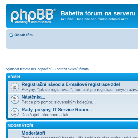
Babetta fórum na serveru 
Aktuálně: Dnes zde není žádná aktuální akce...
Obsah fóra
Vyhledat témata bez odpovědí
•
Zobrazit aktivní témata
ADMIN
Registrační návod a E-mailové registrace zde!
Pokyny, "jak se registrovati", formulář pro registraci nových uživa
Nástěnka...
Petice pro pomoc slovenským kolegům...
Rady, pokyny, IT Service Room...
Doplňující informace a tak...
MODERÁTOŘI
Moderátoři