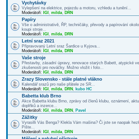
Vychytávky
Vylepšení na elektrice, pojezdu a motoru, vzhledu a tunění...
Moderátoři:
IGI
,
milda
,
DRN
Papíry
Vše o administrativě, ŘP, techničáky, převody a papírování okolo
koupi stroje...
Moderátoři:
IGI
,
milda
,
DRN
Letní sraz 2021
Připravovaný Letní sraz Šardice u Kyjova...
Moderátoři:
IGI
,
milda
,
DRN
Vaše stroje
Přestavby, zásadní úpravy, renovace starých Babett, atypické v
zkušenosti pro nováčky. Možno vložit i foto...
Moderátoři:
IGI
,
milda
,
DRN
Zrazy Slovensko - stále platné vlákno
Kalendář srazů pro naše přátele ze SR...
Moderátoři:
IGI
,
milda
,
DRN
,
kubo HC
Babetta klub Brno
Akce Babetta klubu Brno, zprávy od členů klubu, oznámení, aktua
doplňků a inzerce...
Moderátoři:
IGI
,
milda
,
DRN
,
Pavel
Zážitky
Vyrasilli Vás Benga? Klekla Vám mašina? Či jste se naopak hezk
Pište...
Moderátoři:
IGI
,
milda
,
DRN
Měření a palubní přístroje