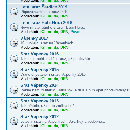
Moderátoři:
IGI
,
milda
,
DRN
Letní sraz Šardice 2019
Připravovaný letní sraz 2019...
Moderátoři:
IGI
,
milda
,
DRN
Letní sraz Babí Hora 2018
Nové místo letního srazu - Babí Hora...
Moderátoři:
IGI
,
milda
,
DRN
,
Pavel
Vápenky 2017
10. jubilejní sraz na Vápenkách...
Moderátoři:
IGI
,
milda
,
DRN
Sraz Vápenky 2016
Tak letos opět tradiční sraz, již po deváté...
Moderátoři:
IGI
,
milda
,
DRN
Sraz Vápenky 2015
Vše o chystaném srazu Vápenky 2015
Moderátoři:
IGI
,
milda
,
DRN
Sraz Vápenky 2014
Pěkně nám to uteklo. Další rok je tu a s ním opět připravovaný tra
Moderátoři:
IGI
,
milda
,
DRN
Sraz Vápenky 2013
Tak přátelé, už se to začíná blížit!
Moderátoři:
IGI
,
milda
,
DRN
Sraz Vápenky 2012
Letošní sraz na Vápenkách. Jak, kdy a podobně...
Moderátoři:
IGI
,
milda
,
DRN