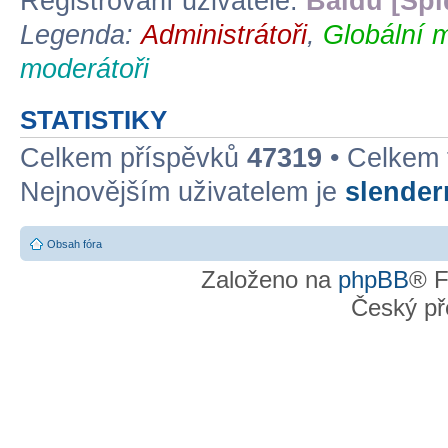
Registrovaní uživatelé:
Baidu [Spi
Legenda:
Administrátoři
,
Globální 
moderátoři
STATISTIKY
Celkem příspěvků
47319
• Celkem
Nejnovějším uživatelem je
slende
Obsah fóra
Založeno na
phpBB
® F
Český př