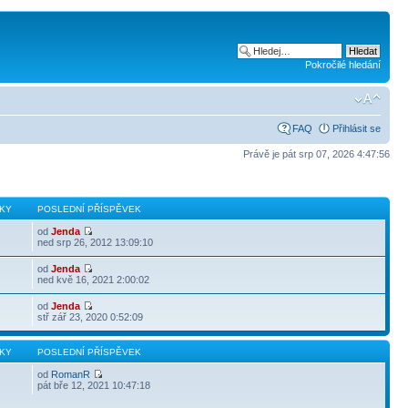
Pokročilé hledání
FAQ
Přihlásit se
Právě je pát srp 07, 2026 4:47:56
KY
POSLEDNÍ PŘÍSPĚVEK
od
Jenda
ned srp 26, 2012 13:09:10
od
Jenda
ned kvě 16, 2021 2:00:02
od
Jenda
stř zář 23, 2020 0:52:09
KY
POSLEDNÍ PŘÍSPĚVEK
od
RomanR
pát bře 12, 2021 10:47:18