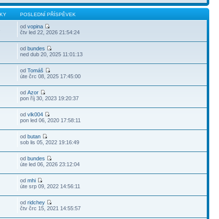
KY
POSLEDNÍ PŘÍSPĚVEK
od
vopina
3
čtv led 22, 2026 21:54:24
od
bundes
ned dub 20, 2025 11:01:13
od
Tomáš
úte črc 08, 2025 17:45:00
od
Azor
pon říj 30, 2023 19:20:37
od
vlk004
pon led 06, 2020 17:58:11
od
butan
sob lis 05, 2022 19:16:49
od
bundes
úte led 06, 2026 23:12:04
od
mhi
úte srp 09, 2022 14:56:11
od
ridchey
čtv črc 15, 2021 14:55:57