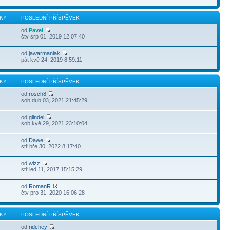
KY
POSLEDNÍ PŘÍSPĚVEK
od
Pavel
čtv srp 01, 2019 12:07:40
od
jawarmaniak
pát kvě 24, 2019 8:59:11
KY
POSLEDNÍ PŘÍSPĚVEK
od
rosch8
sob dub 03, 2021 21:45:29
od
glindel
sob kvě 29, 2021 23:10:04
od
Dawe
stř bře 30, 2022 8:17:40
od
wizz
stř led 11, 2017 15:15:29
od
RomanR
čtv pro 31, 2020 16:06:28
KY
POSLEDNÍ PŘÍSPĚVEK
od
ridchey