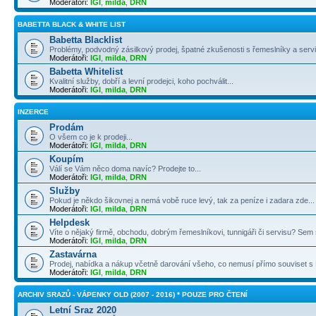
Moderátoři:
IGI
,
milda
,
DRN
BABETTA BLACK & WHITE LIST
Babetta Blacklist
Problémy, podvodný zásilkový prodej, špatné zkušenosti s řemeslníky a servi
Moderátoři:
IGI
,
milda
,
DRN
Babetta Whitelist
Kvalitní služby, dobří a levní prodejci, koho pochválit...
Moderátoři:
IGI
,
milda
,
DRN
INZERCE
Prodám
O všem co je k prodeji...
Moderátoři:
IGI
,
milda
,
DRN
Koupím
Válí se Vám něco doma navíc? Prodejte to...
Moderátoři:
IGI
,
milda
,
DRN
Služby
Pokud je někdo šikovnej a nemá vobě ruce levý, tak za peníze i zadara zde...
Moderátoři:
IGI
,
milda
,
DRN
Helpdesk
Víte o nějaký firmě, obchodu, dobrým řemeslníkovi, tunnigáři či servisu? Sem s
Moderátoři:
IGI
,
milda
,
DRN
Zastavárna
Prodej, nabídka a nákup včetně darování všeho, co nemusí přímo souviset s B
Moderátoři:
IGI
,
milda
,
DRN
ARCHIV SRAZŮ - VÁPENKY OLD (2007 - 2016) * POUZE PRO ČTENÍ
Letní Sraz 2020