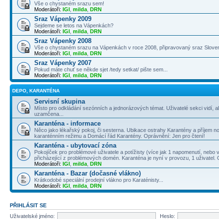
Vše o chystaném srazu sem!
Moderátoři:
IGI
,
milda
,
DRN
Sraz Vápenky 2009
Sejdeme se letos na Vápenkách?
Moderátoři:
IGI
,
milda
,
DRN
Sraz Vápenky 2008
Vše o chystaném srazu na Vápenkách v roce 2008, připravovaný sraz Slove
Moderátoři:
IGI
,
milda
,
DRN
Sraz Vápenky 2007
Pokud máte chuť se někde sjet /tedy setkat/ pište sem...
Moderátoři:
IGI
,
milda
,
DRN
DEPO, KARANTÉNA
Servisní skupina
Místo pro odkládání sezónních a jednorázových témat. Uživatelé sekci vidí, a
uzamčena...
Karanténa - informace
Něco jako lékařský pokoj, či sesterna. Ubikace ostrahy Karantény a příjem no
karanténním režimu a Domácí řád Karantény. Oprávnění: Jen pro čtení!
Karanténa - ubytovací zóna
Pokojíček pro problémové uživatele a potížisty (více jak 1 napomenutí, nebo v
přicházející z problémových domén. Karanténa je nyní v provozu, 1 uživatel.
Moderátoři:
IGI
,
milda
,
DRN
Karanténa - Bazar (dočasné vlákno)
Krátkodobé speciální prodejní vlákno pro Karaténisty...
Moderátoři:
IGI
,
milda
,
DRN
PŘIHLÁSIT SE
Uživatelské jméno:
Heslo: