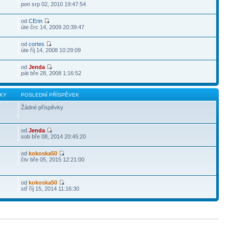
pon srp 02, 2010 19:47:54
od
CErin
úte črc 14, 2009 20:39:47
od
cortes
úte říj 14, 2008 10:29:09
od
Jenda
pát bře 28, 2008 1:16:52
KY
POSLEDNÍ PŘÍSPĚVEK
Žádné příspěvky
od
Jenda
sob bře 08, 2014 20:45:20
od
kokoska50
čtv bře 05, 2015 12:21:00
od
kokoska50
stř říj 15, 2014 11:16:30