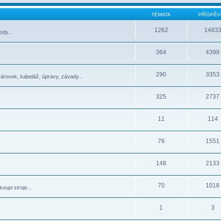
TÉMATA
PŘÍSPĚV
1262
1483
dy...
364
4399
290
3353
žárovek, kabeláž, úpravy, závady...
325
2737
11
114
76
1551
148
2133
70
1018
oupi stroje...
1
3