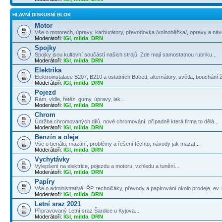
HLAVNÍ DISKUSNÍ BLOK
Motor
Vše o motorech, úpravy, karburátory, převodovka /volnoběžka/, opravy a návo
Moderátoři:
IGI
,
milda
,
DRN
Spojky
Spojky jsou kultovní součástí našich strojů. Zde mají samostatnou rubriku...
Moderátoři:
IGI
,
milda
,
DRN
Elektrika
Elektroinstalace B207, B210 a ostatních Babett, alternátory, světla, bouchání 
Moderátoři:
IGI
,
milda
,
DRN
Pojezd
Rám, vidle, řetěz, gumy, úpravy, lak...
Moderátoři:
IGI
,
milda
,
DRN
Chrom
Údržba chromovaných dílů, nové chromování, případně která firma to dělá...
Moderátoři:
IGI
,
milda
,
DRN
Benzín a oleje
Vše o benálu, mazání, problémy a řešení těchto, návody jak mazat...
Moderátoři:
IGI
,
milda
,
DRN
Vychytávky
Vylepšení na elektrice, pojezdu a motoru, vzhledu a tunění...
Moderátoři:
IGI
,
milda
,
DRN
Papíry
Vše o administrativě, ŘP, techničáky, převody a papírování okolo prodeje, ev. k
Moderátoři:
IGI
,
milda
,
DRN
Letní sraz 2021
Připravovaný Letní sraz Šardice u Kyjova...
Moderátoři:
IGI
,
milda
,
DRN