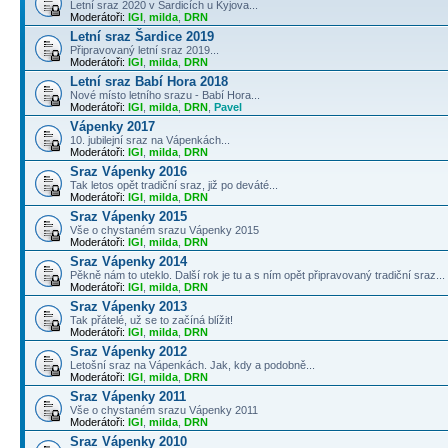
Letní sraz 2020 v Šardicích u Kyjova...
Moderátoři:
IGI
,
milda
,
DRN
Letní sraz Šardice 2019
Připravovaný letní sraz 2019...
Moderátoři:
IGI
,
milda
,
DRN
Letní sraz Babí Hora 2018
Nové místo letního srazu - Babí Hora...
Moderátoři:
IGI
,
milda
,
DRN
,
Pavel
Vápenky 2017
10. jubilejní sraz na Vápenkách...
Moderátoři:
IGI
,
milda
,
DRN
Sraz Vápenky 2016
Tak letos opět tradiční sraz, již po deváté...
Moderátoři:
IGI
,
milda
,
DRN
Sraz Vápenky 2015
Vše o chystaném srazu Vápenky 2015
Moderátoři:
IGI
,
milda
,
DRN
Sraz Vápenky 2014
Pěkně nám to uteklo. Další rok je tu a s ním opět připravovaný tradiční sraz...
Moderátoři:
IGI
,
milda
,
DRN
Sraz Vápenky 2013
Tak přátelé, už se to začíná blížit!
Moderátoři:
IGI
,
milda
,
DRN
Sraz Vápenky 2012
Letošní sraz na Vápenkách. Jak, kdy a podobně...
Moderátoři:
IGI
,
milda
,
DRN
Sraz Vápenky 2011
Vše o chystaném srazu Vápenky 2011
Moderátoři:
IGI
,
milda
,
DRN
Sraz Vápenky 2010