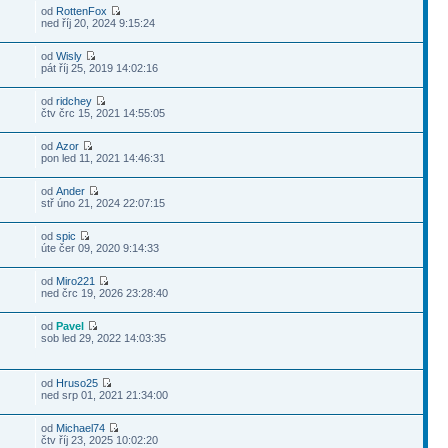
od
RottenFox
ned říj 20, 2024 9:15:24
od
Wisly
pát říj 25, 2019 14:02:16
od
ridchey
čtv črc 15, 2021 14:55:05
od
Azor
pon led 11, 2021 14:46:31
od
Ander
stř úno 21, 2024 22:07:15
od
spic
úte čer 09, 2020 9:14:33
od
Miro221
ned črc 19, 2026 23:28:40
od
Pavel
sob led 29, 2022 14:03:35
od
Hruso25
ned srp 01, 2021 21:34:00
od
Michael74
čtv říj 23, 2025 10:02:20