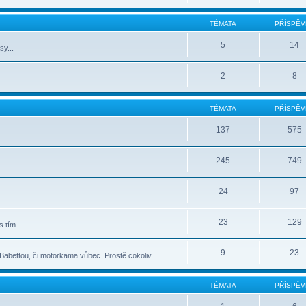
TÉMATA
PŘÍSPĚV
5
14
sy...
2
8
TÉMATA
PŘÍSPĚV
137
575
245
749
24
97
23
129
 tím...
9
23
abettou, či motorkama vůbec. Prostě cokoliv...
TÉMATA
PŘÍSPĚV