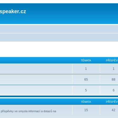
speaker.cz
TÉMATA
PŘÍSPĚV
1
1
65
88
5
6
TÉMATA
PŘÍSPĚV
15
42
 příspěvky ve smyslu informací a dotazů na