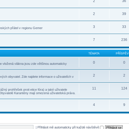
2
36
2
39
3
33
nských přátel v regionu Gemer
7
236
TÉMATA
PŘÍSPĚV
0
0
le vložená vlákna jsou zde většinou automaticky
2
2
vých obyvatel. Zde najdete informace o uživatelích v
11
124
ážný prohřešek proti etice fóra) a také uživatele
 Obyvatelé Karantény mají omezená uživatelská práva.
4
9
|
Přihlásit mě automaticky při každé návštěvě