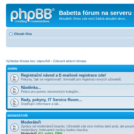
Babetta fórum na serveru 
Aktuálně: Dnes zde není žádná aktuální akce...
Obsah fóra
Vyhledat témata bez odpovědí
•
Zobrazit aktivní témata
ADMIN
Registrační návod a E-mailové registrace zde!
Pokyny, "jak se registrovati", formulář pro registraci nových uživatelů.
Nástěnka...
Petice pro pomoc slovenským kolegům...
Rady, pokyny, IT Service Room...
Doplňující informace a tak...
MODERÁTOŘI
Moderátoři
Zprávy od moderátorů boardu. Uživatelé zde sice mohou také psát, ale pouze
moderátory. Irelevantní zprávy budou mazány.
Moderátoři:
IGI
,
milda
,
DRN