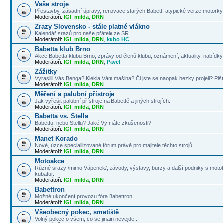
Vaše stroje
Přestavby, zásadní úpravy, renovace starých Babett, atypické verze motorky, 
Moderátoři:
IGI
,
milda
,
DRN
Zrazy Slovensko - stále platné vlákno
Kalendář srazů pro naše přátele ze SR...
Moderátoři:
IGI
,
milda
,
DRN
,
kubo HC
Babetta klub Brno
Akce Babetta klubu Brno, zprávy od členů klubu, oznámení, aktuality, nabídky 
Moderátoři:
IGI
,
milda
,
DRN
,
Pavel
Zážitky
Vyrasilli Vás Benga? Klekla Vám mašina? Či jste se naopak hezky projeli? Pišt
Moderátoři:
IGI
,
milda
,
DRN
Měření a palubní přístroje
Jak vyřešit palubní přístroje na Babettě a jiných strojích.
Moderátoři:
IGI
,
milda
,
DRN
Babetta vs. Stella
Babettu, nebo Stellu? Jaké Vy máte zkušenosti?
Moderátoři:
IGI
,
milda
,
DRN
Manet Korado
Nové, úzce speciallizované fórum právě pro majitele těchto strojů...
Moderátoři:
IGI
,
milda
,
DRN
Motoakce
Různé srazy /mimo Vápenek/, závody, výstavy, burzy a další podniky s mototé
kubatur.
Moderátoři:
IGI
,
milda
,
DRN
Babettron
Možné ukončení provozu fóra Babettron...
Moderátoři:
IGI
,
milda
,
DRN
Všeobecný pokec, smetiště
Volný pokec o všem, co se jinam nevejde...