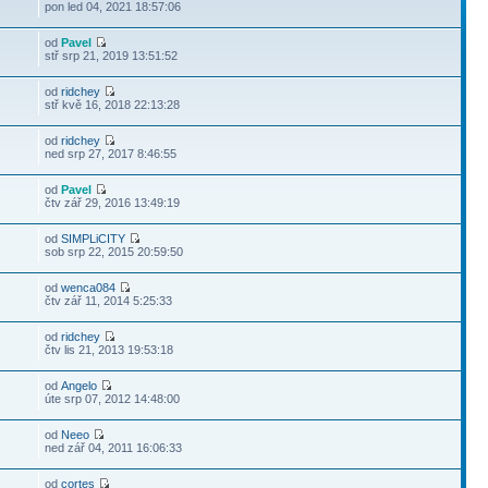
pon led 04, 2021 18:57:06
od
Pavel
stř srp 21, 2019 13:51:52
od
ridchey
stř kvě 16, 2018 22:13:28
od
ridchey
ned srp 27, 2017 8:46:55
od
Pavel
čtv zář 29, 2016 13:49:19
od
SIMPLiCITY
sob srp 22, 2015 20:59:50
od
wenca084
čtv zář 11, 2014 5:25:33
od
ridchey
čtv lis 21, 2013 19:53:18
od
Angelo
úte srp 07, 2012 14:48:00
od
Neeo
ned zář 04, 2011 16:06:33
od
cortes