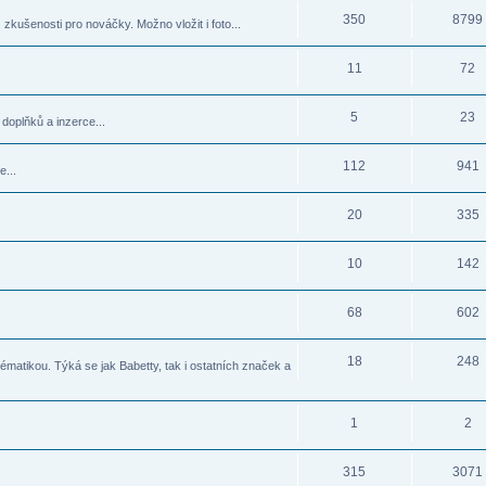
350
8799
zkušenosti pro nováčky. Možno vložit i foto...
11
72
5
23
doplňků a inzerce...
112
941
e...
20
335
10
142
68
602
18
248
matikou. Týká se jak Babetty, tak i ostatních značek a
1
2
315
3071