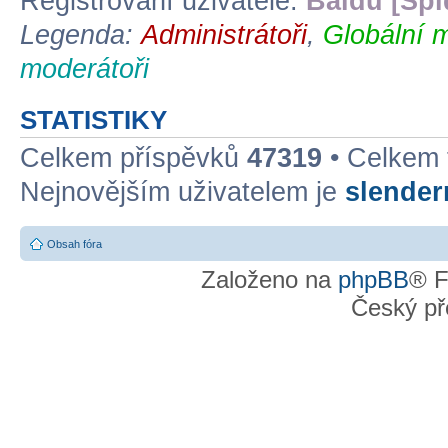
Registrovaní uživatelé:
Baidu [Spi
Legenda:
Administrátoři
,
Globální 
moderátoři
STATISTIKY
Celkem příspěvků
47319
• Celkem
Nejnovějším uživatelem je
slende
Obsah fóra
Založeno na
phpBB
® F
Český př