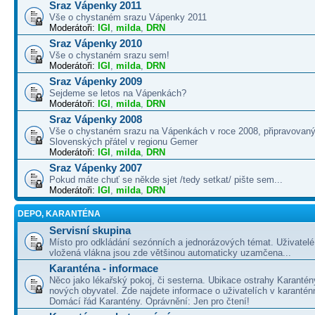
Sraz Vápenky 2011
Vše o chystaném srazu Vápenky 2011
Moderátoři:
IGI
,
milda
,
DRN
Sraz Vápenky 2010
Vše o chystaném srazu sem!
Moderátoři:
IGI
,
milda
,
DRN
Sraz Vápenky 2009
Sejdeme se letos na Vápenkách?
Moderátoři:
IGI
,
milda
,
DRN
Sraz Vápenky 2008
Vše o chystaném srazu na Vápenkách v roce 2008, připravovaný
Slovenských přátel v regionu Gemer
Moderátoři:
IGI
,
milda
,
DRN
Sraz Vápenky 2007
Pokud máte chuť se někde sjet /tedy setkat/ pište sem...
Moderátoři:
IGI
,
milda
,
DRN
DEPO, KARANTÉNA
Servisní skupina
Místo pro odkládání sezónních a jednorázových témat. Uživatelé 
vložená vlákna jsou zde většinou automaticky uzamčena...
Karanténa - informace
Něco jako lékařský pokoj, či sesterna. Ubikace ostrahy Karantén
nových obyvatel. Zde najdete informace o uživatelích v karanté
Domácí řád Karantény. Oprávnění: Jen pro čtení!