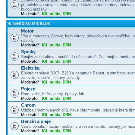
Zprávy od moderátorů boardu. Uživatelé zde sice mohou také psá
příspěvky ve smyslu informací a dotazů na moderátory. Irelevant
budou mazány.
Moderátoři:
IGI
,
milda
,
DRN
HLAVNÍ DISKUSNÍ BLOK
Motor
Vše o motorech, úpravy, karburátory, převodovka /volnoběžka/, 
návody...
Moderátoři:
IGI
,
milda
,
DRN
Spojky
Spojky jsou kultovní součástí našich strojů. Zde mají samostatno
Moderátoři:
IGI
,
milda
,
DRN
Elektrika
Elektroinstalace B207, B210 a ostatních Babett, alternátory, svě
žárovek, kabeláž, úpravy, závady...
Moderátoři:
IGI
,
milda
,
DRN
Pojezd
Rám, vidle, řetěz, gumy, úpravy, lak...
Moderátoři:
IGI
,
milda
,
DRN
Chrom
Údržba chromovaných dílů, nové chromování, případně která firma
Moderátoři:
IGI
,
milda
,
DRN
Benzín a oleje
Vše o benálu, mazání, problémy a řešení těchto, návody jak maza
Moderátoři:
IGI
,
milda
,
DRN