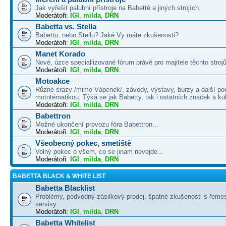
Jak vyřešit palubní přístroje na Babettě a jiných strojích.
Moderátoři:
IGI
,
milda
,
DRN
Babetta vs. Stella
Babettu, nebo Stellu? Jaké Vy máte zkušenosti?
Moderátoři:
IGI
,
milda
,
DRN
Manet Korado
Nové, úzce speciallizované fórum právě pro majitele těchto strojů
Moderátoři:
IGI
,
milda
,
DRN
Motoakce
Různé srazy /mimo Vápenek/, závody, výstavy, burzy a další po
mototématikou. Týká se jak Babetty, tak i ostatních značek a ku
Moderátoři:
IGI
,
milda
,
DRN
Babettron
Možné ukončení provozu fóra Babettron...
Moderátoři:
IGI
,
milda
,
DRN
Všeobecný pokec, smetiště
Volný pokec o všem, co se jinam nevejde...
Moderátoři:
IGI
,
milda
,
DRN
BABETTA BLACK & WHITE LIST
Babetta Blacklist
Problémy, podvodný zásilkový prodej, špatné zkušenosti s řemes
servisy...
Moderátoři:
IGI
,
milda
,
DRN
Babetta Whitelist