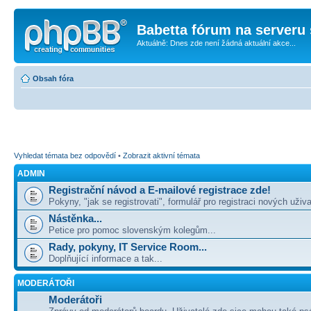
Babetta fórum na serveru 
Aktuálně: Dnes zde není žádná aktuální akce...
Obsah fóra
Vyhledat témata bez odpovědí
•
Zobrazit aktivní témata
ADMIN
Registrační návod a E-mailové registrace zde!
Pokyny, "jak se registrovati", formulář pro registraci nových uživa
Nástěnka...
Petice pro pomoc slovenským kolegům...
Rady, pokyny, IT Service Room...
Doplňující informace a tak...
MODERÁTOŘI
Moderátoři