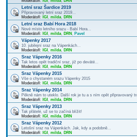
Moderátoři:
IGI
,
milda
,
DRN
Letní sraz Šardice 2019
Připravovaný letní sraz 2019...
Moderátoři:
IGI
,
milda
,
DRN
Letní sraz Babí Hora 2018
Nové místo letního srazu - Babí Hora...
Moderátoři:
IGI
,
milda
,
DRN
,
Pavel
Vápenky 2017
10. jubilejní sraz na Vápenkách...
Moderátoři:
IGI
,
milda
,
DRN
Sraz Vápenky 2016
Tak letos opět tradiční sraz, již po deváté...
Moderátoři:
IGI
,
milda
,
DRN
Sraz Vápenky 2015
Vše o chystaném srazu Vápenky 2015
Moderátoři:
IGI
,
milda
,
DRN
Sraz Vápenky 2014
Pěkně nám to uteklo. Další rok je tu a s ním opět připravovaný tra
Moderátoři:
IGI
,
milda
,
DRN
Sraz Vápenky 2013
Tak přátelé, už se to začíná blížit!
Moderátoři:
IGI
,
milda
,
DRN
Sraz Vápenky 2012
Letošní sraz na Vápenkách. Jak, kdy a podobně...
Moderátoři:
IGI
,
milda
,
DRN