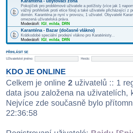
Karanténa - ubytovací zóna
Pokojíček pro problémové uživatele a potížisty (více jak 1 napo
vážný prohřešek proti etice fóra) a také uživatele přicházející z
domén. Karanténa je nyní v provozu, 1 uživatel. Obyvatelé Kara
omezená uživatelská práva.
Moderátoři:
IGI
,
milda
,
DRN
Karanténa - Bazar (dočasné vlákno)
Krátkodobé speciální prodejní vlákno pro Karaténisty...
Moderátoři:
IGI
,
milda
,
DRN
PŘIHLÁSIT SE
Uživatelské jméno:
Heslo:
KDO JE ONLINE
Celkem je online
2
uživatelů :: 1 re
data jsou založena na uživatelích, k
Nejvíce zde současně bylo přítom
22:36:58