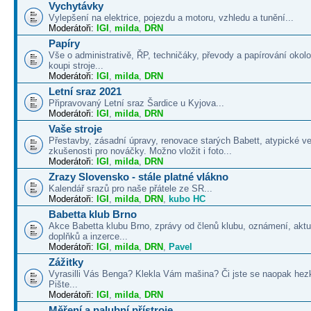
Vychytávky
Vylepšení na elektrice, pojezdu a motoru, vzhledu a tunění...
Moderátoři:
IGI
,
milda
,
DRN
Papíry
Vše o administrativě, ŘP, techničáky, převody a papírování okolo
koupi stroje...
Moderátoři:
IGI
,
milda
,
DRN
Letní sraz 2021
Připravovaný Letní sraz Šardice u Kyjova...
Moderátoři:
IGI
,
milda
,
DRN
Vaše stroje
Přestavby, zásadní úpravy, renovace starých Babett, atypické v
zkušenosti pro nováčky. Možno vložit i foto...
Moderátoři:
IGI
,
milda
,
DRN
Zrazy Slovensko - stále platné vlákno
Kalendář srazů pro naše přátele ze SR...
Moderátoři:
IGI
,
milda
,
DRN
,
kubo HC
Babetta klub Brno
Akce Babetta klubu Brno, zprávy od členů klubu, oznámení, aktua
doplňků a inzerce...
Moderátoři:
IGI
,
milda
,
DRN
,
Pavel
Zážitky
Vyrasilli Vás Benga? Klekla Vám mašina? Či jste se naopak hezk
Pište...
Moderátoři:
IGI
,
milda
,
DRN
Měření a palubní přístroje