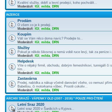
Kvalitní služby, dobří a levní prodejci, koho pochválit...
Moderátoři:
IGI
,
milda
,
DRN
INZERCE
Prodám
O všem co je k prodeji...
Moderátoři:
IGI
,
milda
,
DRN
Koupím
Válí se Vám něco doma navíc? Prodejte to...
Moderátoři:
IGI
,
milda
,
DRN
Služby
Pokud je někdo šikovnej a nemá vobě ruce levý, tak za peníze i 
Moderátoři:
IGI
,
milda
,
DRN
Helpdesk
Víte o nějaký firmě, obchodu, dobrým řemeslníkovi, tunnigáři či
tím...
Moderátoři:
IGI
,
milda
,
DRN
Zastavárna
Prodej, nabídka a nákup včetně darování všeho, co nemusí přím
Babettou, či motorkama vůbec. Prostě cokoliv...
Moderátoři:
IGI
,
milda
,
DRN
ARCHIV SRAZŮ - VÁPENKY OLD (2007 - 2016) * POUZE PRO ČTENÍ
Letní Sraz 2020
Letní sraz 2020 v Šardicích u Kyjova...