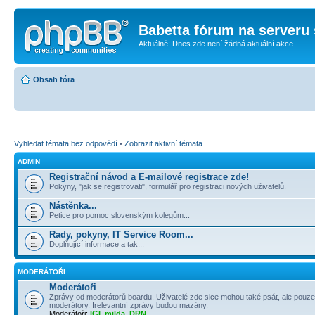
Babetta fórum na serveru 
Aktuálně: Dnes zde není žádná aktuální akce...
Obsah fóra
Vyhledat témata bez odpovědí
•
Zobrazit aktivní témata
ADMIN
Registrační návod a E-mailové registrace zde!
Pokyny, "jak se registrovati", formulář pro registraci nových uživatelů.
Nástěnka...
Petice pro pomoc slovenským kolegům...
Rady, pokyny, IT Service Room...
Doplňující informace a tak...
MODERÁTOŘI
Moderátoři
Zprávy od moderátorů boardu. Uživatelé zde sice mohou také psát, ale pouze
moderátory. Irelevantní zprávy budou mazány.
Moderátoři:
IGI
,
milda
,
DRN