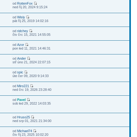
od
RottenFox
ned říj 20, 2024 9:15:24
od
Wisly
pát říj 25, 2019 14:02:16
od
ridchey
čtv črc 15, 2021 14:55:05
od
Azor
pon led 11, 2021 14:46:31
od
Ander
stř úno 21, 2024 22:07:15
od
spic
úte čer 09, 2020 9:14:33
od
Miro221
ned črc 19, 2026 23:28:40
od
Pavel
sob led 29, 2022 14:03:35
od
Hruso25
ned srp 01, 2021 21:34:00
od
Michael74
čtv říj 23, 2025 10:02:20