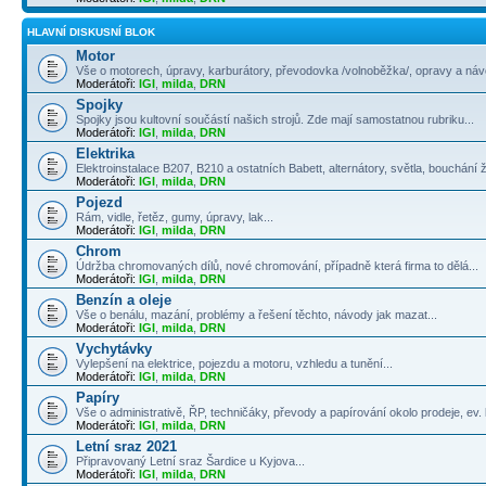
HLAVNÍ DISKUSNÍ BLOK
Motor
Vše o motorech, úpravy, karburátory, převodovka /volnoběžka/, opravy a návo
Moderátoři:
IGI
,
milda
,
DRN
Spojky
Spojky jsou kultovní součástí našich strojů. Zde mají samostatnou rubriku...
Moderátoři:
IGI
,
milda
,
DRN
Elektrika
Elektroinstalace B207, B210 a ostatních Babett, alternátory, světla, bouchání 
Moderátoři:
IGI
,
milda
,
DRN
Pojezd
Rám, vidle, řetěz, gumy, úpravy, lak...
Moderátoři:
IGI
,
milda
,
DRN
Chrom
Údržba chromovaných dílů, nové chromování, případně která firma to dělá...
Moderátoři:
IGI
,
milda
,
DRN
Benzín a oleje
Vše o benálu, mazání, problémy a řešení těchto, návody jak mazat...
Moderátoři:
IGI
,
milda
,
DRN
Vychytávky
Vylepšení na elektrice, pojezdu a motoru, vzhledu a tunění...
Moderátoři:
IGI
,
milda
,
DRN
Papíry
Vše o administrativě, ŘP, techničáky, převody a papírování okolo prodeje, ev. k
Moderátoři:
IGI
,
milda
,
DRN
Letní sraz 2021
Připravovaný Letní sraz Šardice u Kyjova...
Moderátoři:
IGI
,
milda
,
DRN