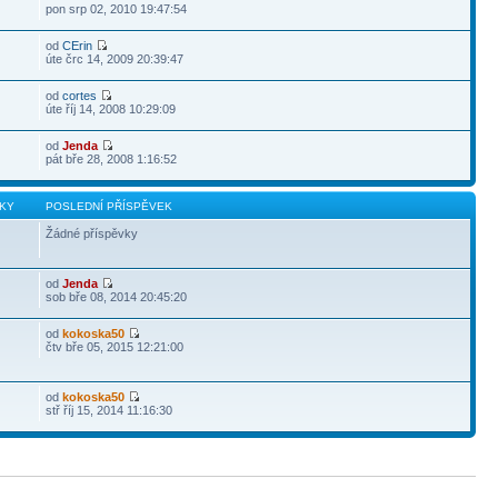
pon srp 02, 2010 19:47:54
od
CErin
úte črc 14, 2009 20:39:47
od
cortes
úte říj 14, 2008 10:29:09
od
Jenda
pát bře 28, 2008 1:16:52
KY
POSLEDNÍ PŘÍSPĚVEK
Žádné příspěvky
od
Jenda
sob bře 08, 2014 20:45:20
od
kokoska50
čtv bře 05, 2015 12:21:00
od
kokoska50
stř říj 15, 2014 11:16:30