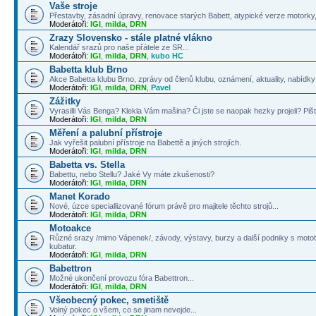
Vaše stroje
Přestavby, zásadní úpravy, renovace starých Babett, atypické verze motorky, 
Moderátoři:
IGI
,
milda
,
DRN
Zrazy Slovensko - stále platné vlákno
Kalendář srazů pro naše přátele ze SR...
Moderátoři:
IGI
,
milda
,
DRN
,
kubo HC
Babetta klub Brno
Akce Babetta klubu Brno, zprávy od členů klubu, oznámení, aktuality, nabídky 
Moderátoři:
IGI
,
milda
,
DRN
,
Pavel
Zážitky
Vyrasilli Vás Benga? Klekla Vám mašina? Či jste se naopak hezky projeli? Pišt
Moderátoři:
IGI
,
milda
,
DRN
Měření a palubní přístroje
Jak vyřešit palubní přístroje na Babettě a jiných strojích.
Moderátoři:
IGI
,
milda
,
DRN
Babetta vs. Stella
Babettu, nebo Stellu? Jaké Vy máte zkušenosti?
Moderátoři:
IGI
,
milda
,
DRN
Manet Korado
Nové, úzce speciallizované fórum právě pro majitele těchto strojů...
Moderátoři:
IGI
,
milda
,
DRN
Motoakce
Různé srazy /mimo Vápenek/, závody, výstavy, burzy a další podniky s mototé
kubatur.
Moderátoři:
IGI
,
milda
,
DRN
Babettron
Možné ukončení provozu fóra Babettron...
Moderátoři:
IGI
,
milda
,
DRN
Všeobecný pokec, smetiště
Volný pokec o všem, co se jinam nevejde...