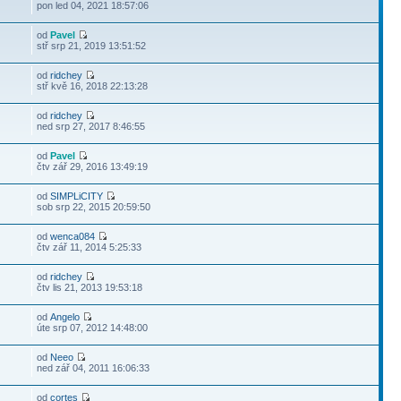
pon led 04, 2021 18:57:06
od
Pavel
stř srp 21, 2019 13:51:52
od
ridchey
stř kvě 16, 2018 22:13:28
od
ridchey
ned srp 27, 2017 8:46:55
od
Pavel
čtv zář 29, 2016 13:49:19
od
SIMPLiCITY
sob srp 22, 2015 20:59:50
od
wenca084
čtv zář 11, 2014 5:25:33
od
ridchey
čtv lis 21, 2013 19:53:18
od
Angelo
úte srp 07, 2012 14:48:00
od
Neeo
ned zář 04, 2011 16:06:33
od
cortes