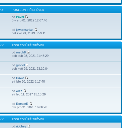
KY
POSLEDNÍ PŘÍSPĚVEK
od
Pavel
čtv srp 01, 2019 12:07:40
od
jawarmaniak
pát kvě 24, 2019 8:59:11
KY
POSLEDNÍ PŘÍSPĚVEK
od
rosch8
sob dub 03, 2021 21:45:29
od
glindel
sob kvě 29, 2021 23:10:04
od
Dawe
stř bře 30, 2022 8:17:40
od
wizz
stř led 11, 2017 15:15:29
od
RomanR
čtv pro 31, 2020 16:06:28
KY
POSLEDNÍ PŘÍSPĚVEK
od
ridchey