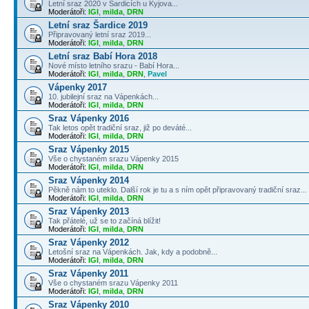
Letní sraz 2020 v Šardicích u Kyjova...
Moderátoři:
IGI
,
milda
,
DRN
Letní sraz Šardice 2019
Připravovaný letní sraz 2019...
Moderátoři:
IGI
,
milda
,
DRN
Letní sraz Babí Hora 2018
Nové místo letního srazu - Babí Hora...
Moderátoři:
IGI
,
milda
,
DRN
,
Pavel
Vápenky 2017
10. jubilejní sraz na Vápenkách...
Moderátoři:
IGI
,
milda
,
DRN
Sraz Vápenky 2016
Tak letos opět tradiční sraz, již po deváté...
Moderátoři:
IGI
,
milda
,
DRN
Sraz Vápenky 2015
Vše o chystaném srazu Vápenky 2015
Moderátoři:
IGI
,
milda
,
DRN
Sraz Vápenky 2014
Pěkně nám to uteklo. Další rok je tu a s ním opět připravovaný tradiční sraz...
Moderátoři:
IGI
,
milda
,
DRN
Sraz Vápenky 2013
Tak přátelé, už se to začíná blížit!
Moderátoři:
IGI
,
milda
,
DRN
Sraz Vápenky 2012
Letošní sraz na Vápenkách. Jak, kdy a podobně...
Moderátoři:
IGI
,
milda
,
DRN
Sraz Vápenky 2011
Vše o chystaném srazu Vápenky 2011
Moderátoři:
IGI
,
milda
,
DRN
Sraz Vápenky 2010