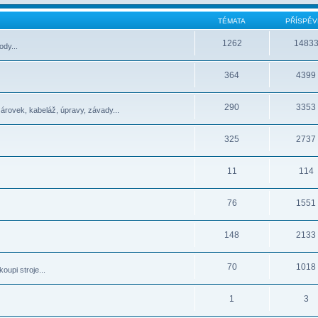
TÉMATA
PŘÍSPĚV
1262
1483
dy...
364
4399
290
3353
žárovek, kabeláž, úpravy, závady...
325
2737
11
114
76
1551
148
2133
70
1018
oupi stroje...
1
3