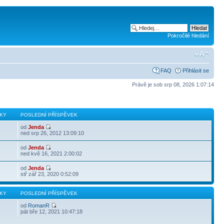
Pokročilé hledání
FAQ
Přihlásit se
Právě je sob srp 08, 2026 1:07:14
KY
POSLEDNÍ PŘÍSPĚVEK
od
Jenda
ned srp 26, 2012 13:09:10
od
Jenda
ned kvě 16, 2021 2:00:02
od
Jenda
stř zář 23, 2020 0:52:09
KY
POSLEDNÍ PŘÍSPĚVEK
od
RomanR
pát bře 12, 2021 10:47:18