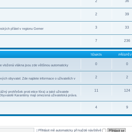
2
36
2
39
3
33
nských přátel v regionu Gemer
7
236
TÉMATA
PŘÍSPĚV
0
0
le vložená vlákna jsou zde většinou automaticky
2
2
vých obyvatel. Zde najdete informace o uživatelích v
11
124
ážný prohřešek proti etice fóra) a také uživatele
 Obyvatelé Karantény mají omezená uživatelská práva.
4
9
|
Přihlásit mě automaticky při každé návštěvě