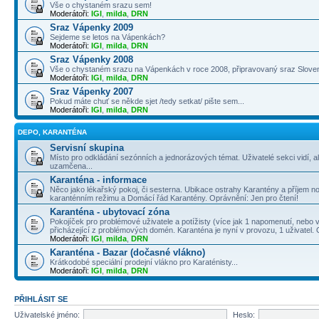
Vše o chystaném srazu sem!
Moderátoři:
IGI
,
milda
,
DRN
Sraz Vápenky 2009
Sejdeme se letos na Vápenkách?
Moderátoři:
IGI
,
milda
,
DRN
Sraz Vápenky 2008
Vše o chystaném srazu na Vápenkách v roce 2008, připravovaný sraz Slove
Moderátoři:
IGI
,
milda
,
DRN
Sraz Vápenky 2007
Pokud máte chuť se někde sjet /tedy setkat/ pište sem...
Moderátoři:
IGI
,
milda
,
DRN
DEPO, KARANTÉNA
Servisní skupina
Místo pro odkládání sezónních a jednorázových témat. Uživatelé sekci vidí, a
uzamčena...
Karanténa - informace
Něco jako lékařský pokoj, či sesterna. Ubikace ostrahy Karantény a příjem no
karanténním režimu a Domácí řád Karantény. Oprávnění: Jen pro čtení!
Karanténa - ubytovací zóna
Pokojíček pro problémové uživatele a potížisty (více jak 1 napomenutí, nebo v
přicházející z problémových domén. Karanténa je nyní v provozu, 1 uživatel.
Moderátoři:
IGI
,
milda
,
DRN
Karanténa - Bazar (dočasné vlákno)
Krátkodobé speciální prodejní vlákno pro Karaténisty...
Moderátoři:
IGI
,
milda
,
DRN
PŘIHLÁSIT SE
Uživatelské jméno:
Heslo: