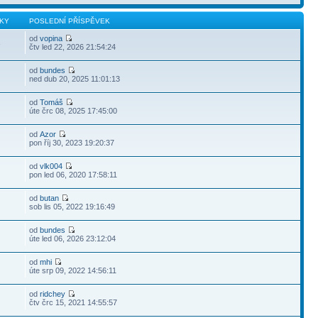
KY
POSLEDNÍ PŘÍSPĚVEK
od
vopina
3
čtv led 22, 2026 21:54:24
od
bundes
ned dub 20, 2025 11:01:13
od
Tomáš
úte črc 08, 2025 17:45:00
od
Azor
pon říj 30, 2023 19:20:37
od
vlk004
pon led 06, 2020 17:58:11
od
butan
sob lis 05, 2022 19:16:49
od
bundes
úte led 06, 2026 23:12:04
od
mhi
úte srp 09, 2022 14:56:11
od
ridchey
čtv črc 15, 2021 14:55:57