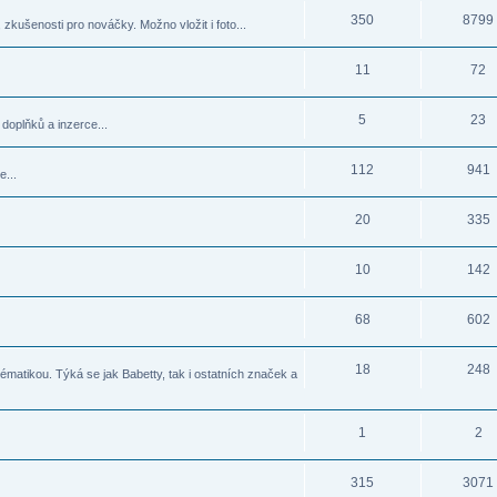
350
8799
zkušenosti pro nováčky. Možno vložit i foto...
11
72
5
23
doplňků a inzerce...
112
941
e...
20
335
10
142
68
602
18
248
matikou. Týká se jak Babetty, tak i ostatních značek a
1
2
315
3071