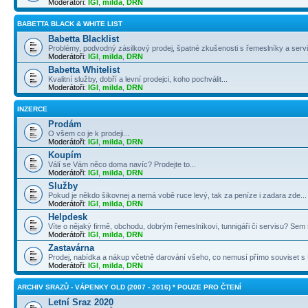
Moderátoři:
IGI
,
milda
,
DRN
BABETTA BLACK & WHITE LIST
Babetta Blacklist
Problémy, podvodný zásilkový prodej, špatné zkušenosti s řemeslníky a servi
Moderátoři:
IGI
,
milda
,
DRN
Babetta Whitelist
Kvalitní služby, dobří a levní prodejci, koho pochválit...
Moderátoři:
IGI
,
milda
,
DRN
INZERCE
Prodám
O všem co je k prodeji...
Moderátoři:
IGI
,
milda
,
DRN
Koupím
Válí se Vám něco doma navíc? Prodejte to...
Moderátoři:
IGI
,
milda
,
DRN
Služby
Pokud je někdo šikovnej a nemá vobě ruce levý, tak za peníze i zadara zde...
Moderátoři:
IGI
,
milda
,
DRN
Helpdesk
Víte o nějaký firmě, obchodu, dobrým řemeslníkovi, tunnigáři či servisu? Sem s
Moderátoři:
IGI
,
milda
,
DRN
Zastavárna
Prodej, nabídka a nákup včetně darování všeho, co nemusí přímo souviset s B
Moderátoři:
IGI
,
milda
,
DRN
ARCHIV SRAZŮ - VÁPENKY OLD (2007 - 2016) * POUZE PRO ČTENÍ
Letní Sraz 2020