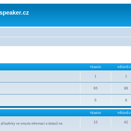
speaker.cz
TÉMATA
PŘÍSPĚV
1
1
65
88
5
6
TÉMATA
PŘÍSPĚV
15
42
 příspěvky ve smyslu informací a dotazů na