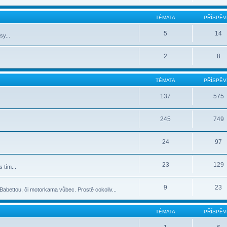
TÉMATA
PŘÍSPĚV
5
14
sy...
2
8
TÉMATA
PŘÍSPĚV
137
575
245
749
24
97
23
129
 tím...
9
23
abettou, či motorkama vůbec. Prostě cokoliv...
TÉMATA
PŘÍSPĚV