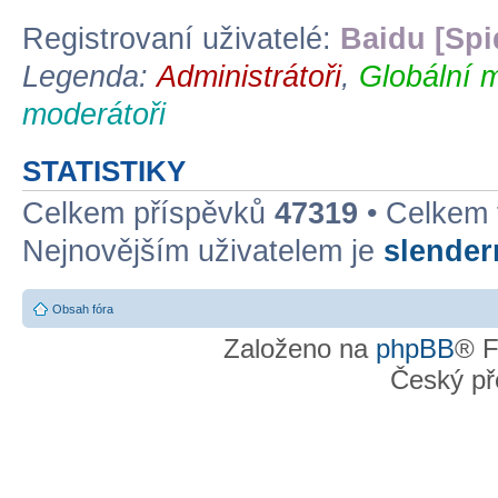
Registrovaní uživatelé:
Baidu [Spi
Legenda:
Administrátoři
,
Globální 
moderátoři
STATISTIKY
Celkem příspěvků
47319
• Celkem
Nejnovějším uživatelem je
slende
Obsah fóra
Založeno na
phpBB
® F
Český př