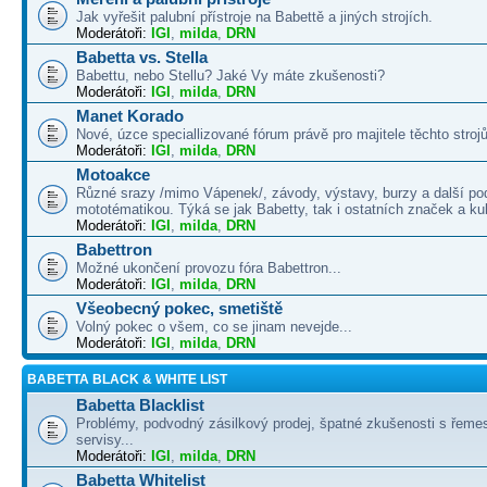
Jak vyřešit palubní přístroje na Babettě a jiných strojích.
Moderátoři:
IGI
,
milda
,
DRN
Babetta vs. Stella
Babettu, nebo Stellu? Jaké Vy máte zkušenosti?
Moderátoři:
IGI
,
milda
,
DRN
Manet Korado
Nové, úzce speciallizované fórum právě pro majitele těchto strojů
Moderátoři:
IGI
,
milda
,
DRN
Motoakce
Různé srazy /mimo Vápenek/, závody, výstavy, burzy a další po
mototématikou. Týká se jak Babetty, tak i ostatních značek a ku
Moderátoři:
IGI
,
milda
,
DRN
Babettron
Možné ukončení provozu fóra Babettron...
Moderátoři:
IGI
,
milda
,
DRN
Všeobecný pokec, smetiště
Volný pokec o všem, co se jinam nevejde...
Moderátoři:
IGI
,
milda
,
DRN
BABETTA BLACK & WHITE LIST
Babetta Blacklist
Problémy, podvodný zásilkový prodej, špatné zkušenosti s řemes
servisy...
Moderátoři:
IGI
,
milda
,
DRN
Babetta Whitelist