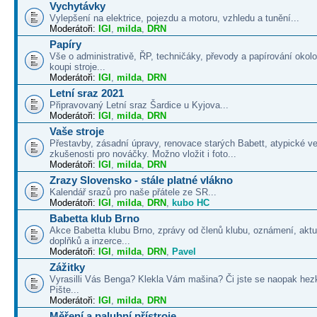
Vychytávky
Vylepšení na elektrice, pojezdu a motoru, vzhledu a tunění...
Moderátoři:
IGI
,
milda
,
DRN
Papíry
Vše o administrativě, ŘP, techničáky, převody a papírování okolo
koupi stroje...
Moderátoři:
IGI
,
milda
,
DRN
Letní sraz 2021
Připravovaný Letní sraz Šardice u Kyjova...
Moderátoři:
IGI
,
milda
,
DRN
Vaše stroje
Přestavby, zásadní úpravy, renovace starých Babett, atypické v
zkušenosti pro nováčky. Možno vložit i foto...
Moderátoři:
IGI
,
milda
,
DRN
Zrazy Slovensko - stále platné vlákno
Kalendář srazů pro naše přátele ze SR...
Moderátoři:
IGI
,
milda
,
DRN
,
kubo HC
Babetta klub Brno
Akce Babetta klubu Brno, zprávy od členů klubu, oznámení, aktua
doplňků a inzerce...
Moderátoři:
IGI
,
milda
,
DRN
,
Pavel
Zážitky
Vyrasilli Vás Benga? Klekla Vám mašina? Či jste se naopak hezk
Pište...
Moderátoři:
IGI
,
milda
,
DRN
Měření a palubní přístroje