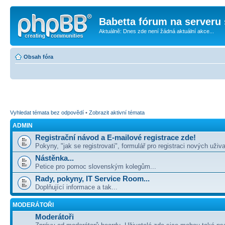
Babetta fórum na serveru 
Aktuálně: Dnes zde není žádná aktuální akce...
Obsah fóra
Vyhledat témata bez odpovědí
•
Zobrazit aktivní témata
ADMIN
Registrační návod a E-mailové registrace zde!
Pokyny, "jak se registrovati", formulář pro registraci nových uživa
Nástěnka...
Petice pro pomoc slovenským kolegům...
Rady, pokyny, IT Service Room...
Doplňující informace a tak...
MODERÁTOŘI
Moderátoři