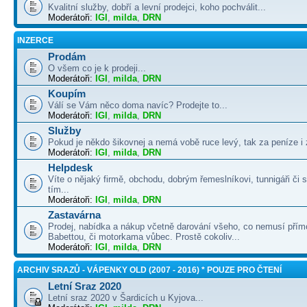
Kvalitní služby, dobří a levní prodejci, koho pochválit...
Moderátoři:
IGI
,
milda
,
DRN
INZERCE
Prodám
O všem co je k prodeji...
Moderátoři:
IGI
,
milda
,
DRN
Koupím
Válí se Vám něco doma navíc? Prodejte to...
Moderátoři:
IGI
,
milda
,
DRN
Služby
Pokud je někdo šikovnej a nemá vobě ruce levý, tak za peníze i 
Moderátoři:
IGI
,
milda
,
DRN
Helpdesk
Víte o nějaký firmě, obchodu, dobrým řemeslníkovi, tunnigáři či
tím...
Moderátoři:
IGI
,
milda
,
DRN
Zastavárna
Prodej, nabídka a nákup včetně darování všeho, co nemusí přím
Babettou, či motorkama vůbec. Prostě cokoliv...
Moderátoři:
IGI
,
milda
,
DRN
ARCHIV SRAZŮ - VÁPENKY OLD (2007 - 2016) * POUZE PRO ČTENÍ
Letní Sraz 2020
Letní sraz 2020 v Šardicích u Kyjova...