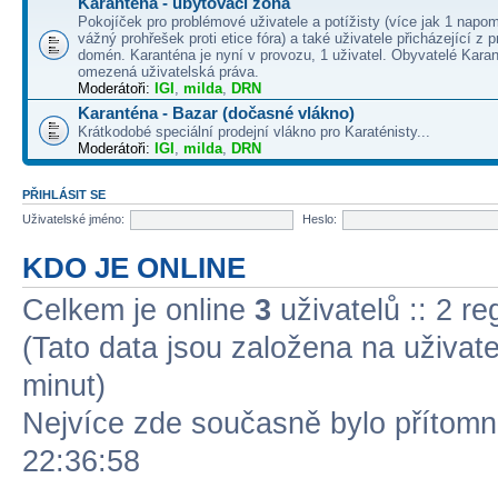
Karanténa - ubytovací zóna
Pokojíček pro problémové uživatele a potížisty (více jak 1 napo
vážný prohřešek proti etice fóra) a také uživatele přicházející z
domén. Karanténa je nyní v provozu, 1 uživatel. Obyvatelé Kara
omezená uživatelská práva.
Moderátoři:
IGI
,
milda
,
DRN
Karanténa - Bazar (dočasné vlákno)
Krátkodobé speciální prodejní vlákno pro Karaténisty...
Moderátoři:
IGI
,
milda
,
DRN
PŘIHLÁSIT SE
Uživatelské jméno:
Heslo:
KDO JE ONLINE
Celkem je online
3
uživatelů :: 2 r
(Tato data jsou založena na uživatel
minut)
Nejvíce zde současně bylo přítom
22:36:58