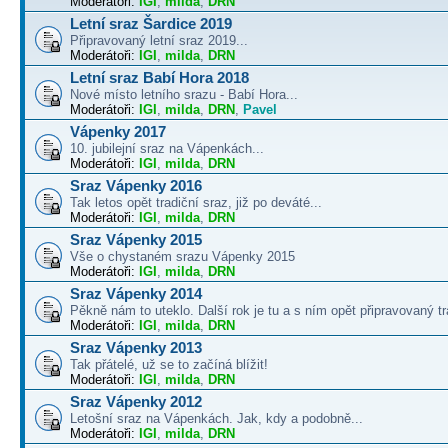
Moderátoři:
IGI
,
milda
,
DRN
Letní sraz Šardice 2019
Připravovaný letní sraz 2019...
Moderátoři:
IGI
,
milda
,
DRN
Letní sraz Babí Hora 2018
Nové místo letního srazu - Babí Hora...
Moderátoři:
IGI
,
milda
,
DRN
,
Pavel
Vápenky 2017
10. jubilejní sraz na Vápenkách...
Moderátoři:
IGI
,
milda
,
DRN
Sraz Vápenky 2016
Tak letos opět tradiční sraz, již po deváté...
Moderátoři:
IGI
,
milda
,
DRN
Sraz Vápenky 2015
Vše o chystaném srazu Vápenky 2015
Moderátoři:
IGI
,
milda
,
DRN
Sraz Vápenky 2014
Pěkně nám to uteklo. Další rok je tu a s ním opět připravovaný tra
Moderátoři:
IGI
,
milda
,
DRN
Sraz Vápenky 2013
Tak přátelé, už se to začíná blížit!
Moderátoři:
IGI
,
milda
,
DRN
Sraz Vápenky 2012
Letošní sraz na Vápenkách. Jak, kdy a podobně...
Moderátoři:
IGI
,
milda
,
DRN