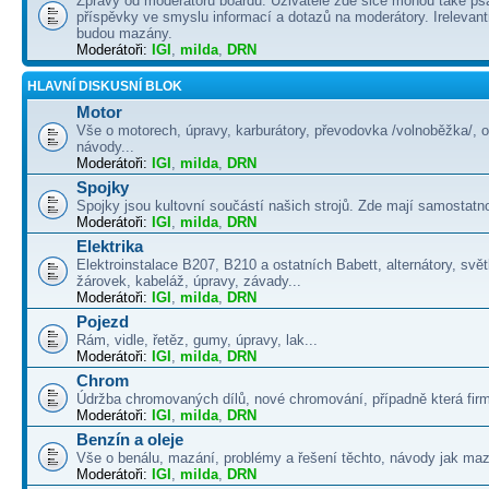
Zprávy od moderátorů boardu. Uživatelé zde sice mohou také psá
příspěvky ve smyslu informací a dotazů na moderátory. Irelevant
budou mazány.
Moderátoři:
IGI
,
milda
,
DRN
HLAVNÍ DISKUSNÍ BLOK
Motor
Vše o motorech, úpravy, karburátory, převodovka /volnoběžka/, 
návody...
Moderátoři:
IGI
,
milda
,
DRN
Spojky
Spojky jsou kultovní součástí našich strojů. Zde mají samostatno
Moderátoři:
IGI
,
milda
,
DRN
Elektrika
Elektroinstalace B207, B210 a ostatních Babett, alternátory, svě
žárovek, kabeláž, úpravy, závady...
Moderátoři:
IGI
,
milda
,
DRN
Pojezd
Rám, vidle, řetěz, gumy, úpravy, lak...
Moderátoři:
IGI
,
milda
,
DRN
Chrom
Údržba chromovaných dílů, nové chromování, případně která firma
Moderátoři:
IGI
,
milda
,
DRN
Benzín a oleje
Vše o benálu, mazání, problémy a řešení těchto, návody jak maza
Moderátoři:
IGI
,
milda
,
DRN