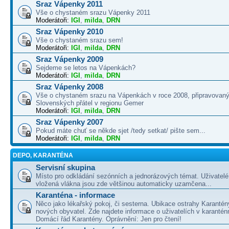
Sraz Vápenky 2011
Vše o chystaném srazu Vápenky 2011
Moderátoři:
IGI
,
milda
,
DRN
Sraz Vápenky 2010
Vše o chystaném srazu sem!
Moderátoři:
IGI
,
milda
,
DRN
Sraz Vápenky 2009
Sejdeme se letos na Vápenkách?
Moderátoři:
IGI
,
milda
,
DRN
Sraz Vápenky 2008
Vše o chystaném srazu na Vápenkách v roce 2008, připravovaný
Slovenských přátel v regionu Gemer
Moderátoři:
IGI
,
milda
,
DRN
Sraz Vápenky 2007
Pokud máte chuť se někde sjet /tedy setkat/ pište sem...
Moderátoři:
IGI
,
milda
,
DRN
DEPO, KARANTÉNA
Servisní skupina
Místo pro odkládání sezónních a jednorázových témat. Uživatelé 
vložená vlákna jsou zde většinou automaticky uzamčena...
Karanténa - informace
Něco jako lékařský pokoj, či sesterna. Ubikace ostrahy Karantén
nových obyvatel. Zde najdete informace o uživatelích v karanté
Domácí řád Karantény. Oprávnění: Jen pro čtení!