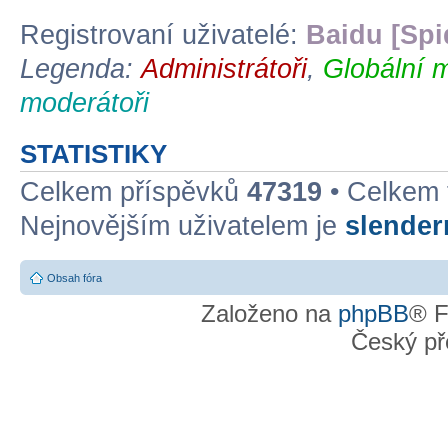
Registrovaní uživatelé:
Baidu [Spi
Legenda:
Administrátoři
,
Globální 
moderátoři
STATISTIKY
Celkem příspěvků
47319
• Celkem
Nejnovějším uživatelem je
slende
Obsah fóra
Založeno na
phpBB
® F
Český př