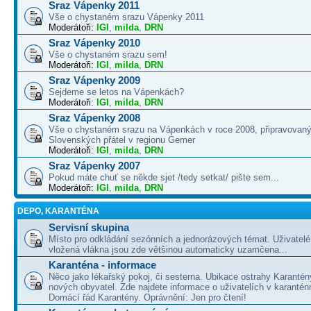
Sraz Vápenky 2011
Vše o chystaném srazu Vápenky 2011
Moderátoři:
IGI
,
milda
,
DRN
Sraz Vápenky 2010
Vše o chystaném srazu sem!
Moderátoři:
IGI
,
milda
,
DRN
Sraz Vápenky 2009
Sejdeme se letos na Vápenkách?
Moderátoři:
IGI
,
milda
,
DRN
Sraz Vápenky 2008
Vše o chystaném srazu na Vápenkách v roce 2008, připravovaný
Slovenských přátel v regionu Gemer
Moderátoři:
IGI
,
milda
,
DRN
Sraz Vápenky 2007
Pokud máte chuť se někde sjet /tedy setkat/ pište sem...
Moderátoři:
IGI
,
milda
,
DRN
DEPO, KARANTÉNA
Servisní skupina
Místo pro odkládání sezónních a jednorázových témat. Uživatelé 
vložená vlákna jsou zde většinou automaticky uzamčena...
Karanténa - informace
Něco jako lékařský pokoj, či sesterna. Ubikace ostrahy Karantén
nových obyvatel. Zde najdete informace o uživatelích v karanté
Domácí řád Karantény. Oprávnění: Jen pro čtení!