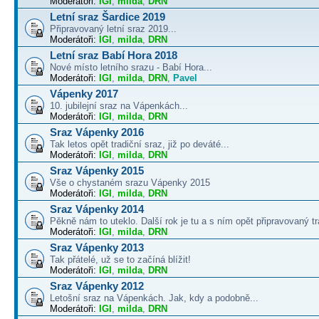
Moderátoři:
IGI
,
milda
,
DRN
Letní sraz Šardice 2019
Připravovaný letní sraz 2019...
Moderátoři:
IGI
,
milda
,
DRN
Letní sraz Babí Hora 2018
Nové místo letního srazu - Babí Hora...
Moderátoři:
IGI
,
milda
,
DRN
,
Pavel
Vápenky 2017
10. jubilejní sraz na Vápenkách...
Moderátoři:
IGI
,
milda
,
DRN
Sraz Vápenky 2016
Tak letos opět tradiční sraz, již po deváté...
Moderátoři:
IGI
,
milda
,
DRN
Sraz Vápenky 2015
Vše o chystaném srazu Vápenky 2015
Moderátoři:
IGI
,
milda
,
DRN
Sraz Vápenky 2014
Pěkně nám to uteklo. Další rok je tu a s ním opět připravovaný tra
Moderátoři:
IGI
,
milda
,
DRN
Sraz Vápenky 2013
Tak přátelé, už se to začíná blížit!
Moderátoři:
IGI
,
milda
,
DRN
Sraz Vápenky 2012
Letošní sraz na Vápenkách. Jak, kdy a podobně...
Moderátoři:
IGI
,
milda
,
DRN