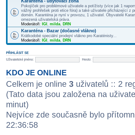
Karanténa - ubytovací zóna
Pokojíček pro problémové uživatele a potížisty (více jak 1 napo
vážný prohřešek proti etice fóra) a také uživatele přicházející z
domén. Karanténa je nyní v provozu, 1 uživatel. Obyvatelé Kara
omezená uživatelská práva.
Moderátoři:
IGI
,
milda
,
DRN
Karanténa - Bazar (dočasné vlákno)
Krátkodobé speciální prodejní vlákno pro Karaténisty...
Moderátoři:
IGI
,
milda
,
DRN
PŘIHLÁSIT SE
Uživatelské jméno:
Heslo:
KDO JE ONLINE
Celkem je online
3
uživatelů :: 2 r
(Tato data jsou založena na uživatel
minut)
Nejvíce zde současně bylo přítom
22:36:58