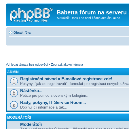
Babetta fórum na serveru 
Aktuálně: Dnes zde není žádná aktuální akce...
Obsah fóra
Vyhledat témata bez odpovědí
•
Zobrazit aktivní témata
ADMIN
Registrační návod a E-mailové registrace zde!
Pokyny, "jak se registrovati", formulář pro registraci nových uživa
Nástěnka...
Petice pro pomoc slovenským kolegům...
Rady, pokyny, IT Service Room...
Doplňující informace a tak...
MODERÁTOŘI
Moderátoři