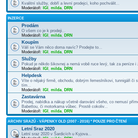
Kvalitní služby, dobří a levní prodejci, koho pochválit...
Moderátoři:
IGI
,
milda
,
DRN
INZERCE
Prodám
O všem co je k prodeji...
Moderátoři:
IGI
,
milda
,
DRN
Koupím
Válí se Vám něco doma navíc? Prodejte to...
Moderátoři:
IGI
,
milda
,
DRN
Služby
Pokud je někdo šikovnej a nemá vobě ruce levý, tak za peníze i 
Moderátoři:
IGI
,
milda
,
DRN
Helpdesk
Víte o nějaký firmě, obchodu, dobrým řemeslníkovi, tunnigáři či
tím...
Moderátoři:
IGI
,
milda
,
DRN
Zastavárna
Prodej, nabídka a nákup včetně darování všeho, co nemusí přím
Babettou, či motorkama vůbec. Prostě cokoliv...
Moderátoři:
IGI
,
milda
,
DRN
ARCHIV SRAZŮ - VÁPENKY OLD (2007 - 2016) * POUZE PRO ČTENÍ
Letní Sraz 2020
Letní sraz 2020 v Šardicích u Kyjova...