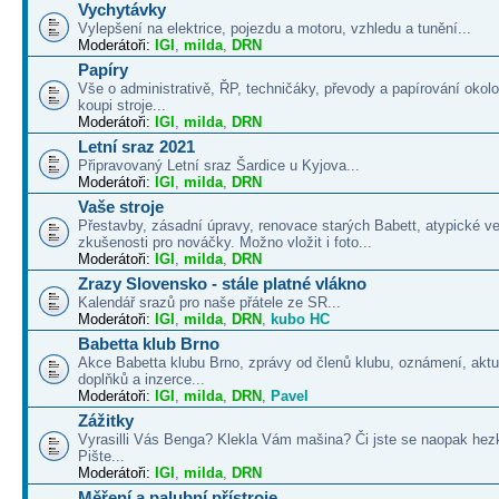
Vychytávky
Vylepšení na elektrice, pojezdu a motoru, vzhledu a tunění...
Moderátoři:
IGI
,
milda
,
DRN
Papíry
Vše o administrativě, ŘP, techničáky, převody a papírování okolo
koupi stroje...
Moderátoři:
IGI
,
milda
,
DRN
Letní sraz 2021
Připravovaný Letní sraz Šardice u Kyjova...
Moderátoři:
IGI
,
milda
,
DRN
Vaše stroje
Přestavby, zásadní úpravy, renovace starých Babett, atypické v
zkušenosti pro nováčky. Možno vložit i foto...
Moderátoři:
IGI
,
milda
,
DRN
Zrazy Slovensko - stále platné vlákno
Kalendář srazů pro naše přátele ze SR...
Moderátoři:
IGI
,
milda
,
DRN
,
kubo HC
Babetta klub Brno
Akce Babetta klubu Brno, zprávy od členů klubu, oznámení, aktua
doplňků a inzerce...
Moderátoři:
IGI
,
milda
,
DRN
,
Pavel
Zážitky
Vyrasilli Vás Benga? Klekla Vám mašina? Či jste se naopak hezk
Pište...
Moderátoři:
IGI
,
milda
,
DRN
Měření a palubní přístroje