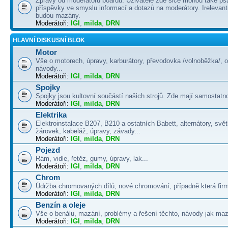
Zprávy od moderátorů boardu. Uživatelé zde sice mohou také psá
příspěvky ve smyslu informací a dotazů na moderátory. Irelevant
budou mazány.
Moderátoři:
IGI
,
milda
,
DRN
HLAVNÍ DISKUSNÍ BLOK
Motor
Vše o motorech, úpravy, karburátory, převodovka /volnoběžka/, 
návody...
Moderátoři:
IGI
,
milda
,
DRN
Spojky
Spojky jsou kultovní součástí našich strojů. Zde mají samostatno
Moderátoři:
IGI
,
milda
,
DRN
Elektrika
Elektroinstalace B207, B210 a ostatních Babett, alternátory, svě
žárovek, kabeláž, úpravy, závady...
Moderátoři:
IGI
,
milda
,
DRN
Pojezd
Rám, vidle, řetěz, gumy, úpravy, lak...
Moderátoři:
IGI
,
milda
,
DRN
Chrom
Údržba chromovaných dílů, nové chromování, případně která firma
Moderátoři:
IGI
,
milda
,
DRN
Benzín a oleje
Vše o benálu, mazání, problémy a řešení těchto, návody jak maza
Moderátoři:
IGI
,
milda
,
DRN