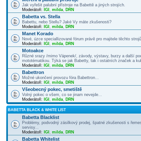
Jak vyřešit palubní přístroje na Babettě a jiných strojích.
Moderátoři:
IGI
,
milda
,
DRN
Babetta vs. Stella
Babettu, nebo Stellu? Jaké Vy máte zkušenosti?
Moderátoři:
IGI
,
milda
,
DRN
Manet Korado
Nové, úzce speciallizované fórum právě pro majitele těchto strojů
Moderátoři:
IGI
,
milda
,
DRN
Motoakce
Různé srazy /mimo Vápenek/, závody, výstavy, burzy a další po
mototématikou. Týká se jak Babetty, tak i ostatních značek a ku
Moderátoři:
IGI
,
milda
,
DRN
Babettron
Možné ukončení provozu fóra Babettron...
Moderátoři:
IGI
,
milda
,
DRN
Všeobecný pokec, smetiště
Volný pokec o všem, co se jinam nevejde...
Moderátoři:
IGI
,
milda
,
DRN
BABETTA BLACK & WHITE LIST
Babetta Blacklist
Problémy, podvodný zásilkový prodej, špatné zkušenosti s řemes
servisy...
Moderátoři:
IGI
,
milda
,
DRN
Babetta Whitelist