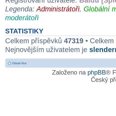
Registrovaní uživatelé:
Baidu [Spi
Legenda:
Administrátoři
,
Globální 
moderátoři
STATISTIKY
Celkem příspěvků
47319
• Celkem
Nejnovějším uživatelem je
slende
Obsah fóra
Založeno na
phpBB
® F
Český př