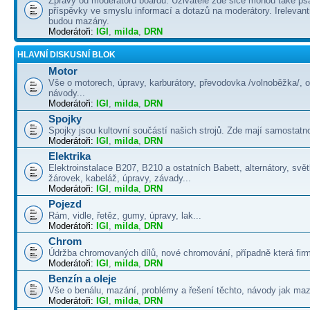
Zprávy od moderátorů boardu. Uživatelé zde sice mohou také psá
příspěvky ve smyslu informací a dotazů na moderátory. Irelevant
budou mazány.
Moderátoři:
IGI
,
milda
,
DRN
HLAVNÍ DISKUSNÍ BLOK
Motor
Vše o motorech, úpravy, karburátory, převodovka /volnoběžka/, 
návody...
Moderátoři:
IGI
,
milda
,
DRN
Spojky
Spojky jsou kultovní součástí našich strojů. Zde mají samostatno
Moderátoři:
IGI
,
milda
,
DRN
Elektrika
Elektroinstalace B207, B210 a ostatních Babett, alternátory, svě
žárovek, kabeláž, úpravy, závady...
Moderátoři:
IGI
,
milda
,
DRN
Pojezd
Rám, vidle, řetěz, gumy, úpravy, lak...
Moderátoři:
IGI
,
milda
,
DRN
Chrom
Údržba chromovaných dílů, nové chromování, případně která firma
Moderátoři:
IGI
,
milda
,
DRN
Benzín a oleje
Vše o benálu, mazání, problémy a řešení těchto, návody jak maza
Moderátoři:
IGI
,
milda
,
DRN