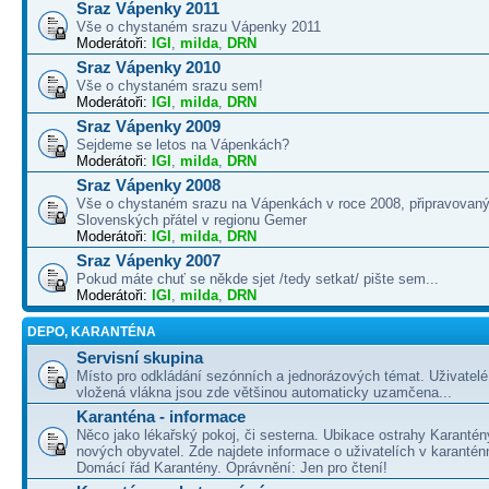
Sraz Vápenky 2011
Vše o chystaném srazu Vápenky 2011
Moderátoři:
IGI
,
milda
,
DRN
Sraz Vápenky 2010
Vše o chystaném srazu sem!
Moderátoři:
IGI
,
milda
,
DRN
Sraz Vápenky 2009
Sejdeme se letos na Vápenkách?
Moderátoři:
IGI
,
milda
,
DRN
Sraz Vápenky 2008
Vše o chystaném srazu na Vápenkách v roce 2008, připravovaný
Slovenských přátel v regionu Gemer
Moderátoři:
IGI
,
milda
,
DRN
Sraz Vápenky 2007
Pokud máte chuť se někde sjet /tedy setkat/ pište sem...
Moderátoři:
IGI
,
milda
,
DRN
DEPO, KARANTÉNA
Servisní skupina
Místo pro odkládání sezónních a jednorázových témat. Uživatelé 
vložená vlákna jsou zde většinou automaticky uzamčena...
Karanténa - informace
Něco jako lékařský pokoj, či sesterna. Ubikace ostrahy Karantén
nových obyvatel. Zde najdete informace o uživatelích v karanté
Domácí řád Karantény. Oprávnění: Jen pro čtení!