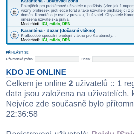
Karanténa - ubytovací zóna
Pokojíček pro problémové uživatele a potížisty (více jak 1 napo
vážný prohřešek proti etice fóra) a také uživatele přicházející z
domén. Karanténa je nyní v provozu, 1 uživatel. Obyvatelé Kara
omezená uživatelská práva.
Moderátoři:
IGI
,
milda
,
DRN
Karanténa - Bazar (dočasné vlákno)
Krátkodobé speciální prodejní vlákno pro Karaténisty...
Moderátoři:
IGI
,
milda
,
DRN
PŘIHLÁSIT SE
Uživatelské jméno:
Heslo:
KDO JE ONLINE
Celkem je online
2
uživatelů :: 1 re
data jsou založena na uživatelích, k
Nejvíce zde současně bylo přítom
22:36:58