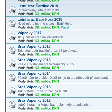
Moderátoři:
IGI
,
milda
,
DRN
Letní sraz Šardice 2019
Připravovaný letní sraz 2019...
Moderátoři:
IGI
,
milda
,
DRN
Letní sraz Babí Hora 2018
Nové místo letního srazu - Babí Hora...
Moderátoři:
IGI
,
milda
,
DRN
,
Pavel
Vápenky 2017
10. jubilejní sraz na Vápenkách...
Moderátoři:
IGI
,
milda
,
DRN
Sraz Vápenky 2016
Tak letos opět tradiční sraz, již po deváté...
Moderátoři:
IGI
,
milda
,
DRN
Sraz Vápenky 2015
Vše o chystaném srazu Vápenky 2015
Moderátoři:
IGI
,
milda
,
DRN
Sraz Vápenky 2014
Pěkně nám to uteklo. Další rok je tu a s ním opět připravovaný tra
Moderátoři:
IGI
,
milda
,
DRN
Sraz Vápenky 2013
Tak přátelé, už se to začíná blížit!
Moderátoři:
IGI
,
milda
,
DRN
Sraz Vápenky 2012
Letošní sraz na Vápenkách. Jak, kdy a podobně...
Moderátoři:
IGI
,
milda
,
DRN