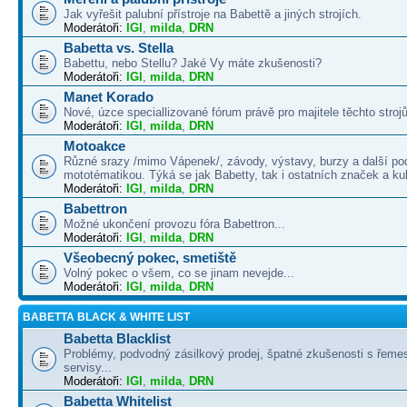
Jak vyřešit palubní přístroje na Babettě a jiných strojích.
Moderátoři:
IGI
,
milda
,
DRN
Babetta vs. Stella
Babettu, nebo Stellu? Jaké Vy máte zkušenosti?
Moderátoři:
IGI
,
milda
,
DRN
Manet Korado
Nové, úzce speciallizované fórum právě pro majitele těchto strojů
Moderátoři:
IGI
,
milda
,
DRN
Motoakce
Různé srazy /mimo Vápenek/, závody, výstavy, burzy a další po
mototématikou. Týká se jak Babetty, tak i ostatních značek a ku
Moderátoři:
IGI
,
milda
,
DRN
Babettron
Možné ukončení provozu fóra Babettron...
Moderátoři:
IGI
,
milda
,
DRN
Všeobecný pokec, smetiště
Volný pokec o všem, co se jinam nevejde...
Moderátoři:
IGI
,
milda
,
DRN
BABETTA BLACK & WHITE LIST
Babetta Blacklist
Problémy, podvodný zásilkový prodej, špatné zkušenosti s řemes
servisy...
Moderátoři:
IGI
,
milda
,
DRN
Babetta Whitelist