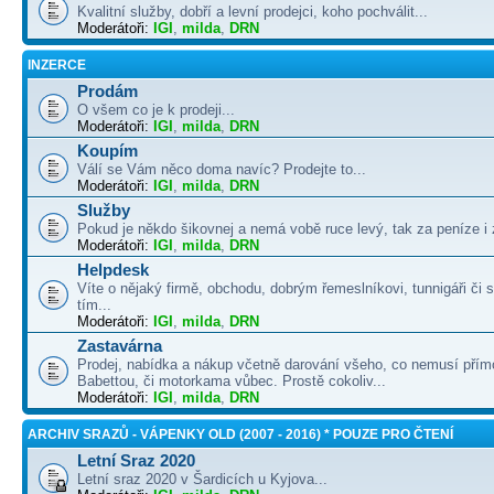
Kvalitní služby, dobří a levní prodejci, koho pochválit...
Moderátoři:
IGI
,
milda
,
DRN
INZERCE
Prodám
O všem co je k prodeji...
Moderátoři:
IGI
,
milda
,
DRN
Koupím
Válí se Vám něco doma navíc? Prodejte to...
Moderátoři:
IGI
,
milda
,
DRN
Služby
Pokud je někdo šikovnej a nemá vobě ruce levý, tak za peníze i 
Moderátoři:
IGI
,
milda
,
DRN
Helpdesk
Víte o nějaký firmě, obchodu, dobrým řemeslníkovi, tunnigáři či
tím...
Moderátoři:
IGI
,
milda
,
DRN
Zastavárna
Prodej, nabídka a nákup včetně darování všeho, co nemusí přím
Babettou, či motorkama vůbec. Prostě cokoliv...
Moderátoři:
IGI
,
milda
,
DRN
ARCHIV SRAZŮ - VÁPENKY OLD (2007 - 2016) * POUZE PRO ČTENÍ
Letní Sraz 2020
Letní sraz 2020 v Šardicích u Kyjova...