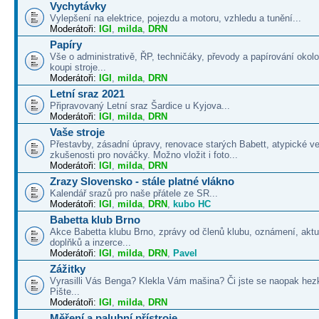
Vychytávky
Vylepšení na elektrice, pojezdu a motoru, vzhledu a tunění...
Moderátoři:
IGI
,
milda
,
DRN
Papíry
Vše o administrativě, ŘP, techničáky, převody a papírování okolo
koupi stroje...
Moderátoři:
IGI
,
milda
,
DRN
Letní sraz 2021
Připravovaný Letní sraz Šardice u Kyjova...
Moderátoři:
IGI
,
milda
,
DRN
Vaše stroje
Přestavby, zásadní úpravy, renovace starých Babett, atypické v
zkušenosti pro nováčky. Možno vložit i foto...
Moderátoři:
IGI
,
milda
,
DRN
Zrazy Slovensko - stále platné vlákno
Kalendář srazů pro naše přátele ze SR...
Moderátoři:
IGI
,
milda
,
DRN
,
kubo HC
Babetta klub Brno
Akce Babetta klubu Brno, zprávy od členů klubu, oznámení, aktua
doplňků a inzerce...
Moderátoři:
IGI
,
milda
,
DRN
,
Pavel
Zážitky
Vyrasilli Vás Benga? Klekla Vám mašina? Či jste se naopak hezk
Pište...
Moderátoři:
IGI
,
milda
,
DRN
Měření a palubní přístroje