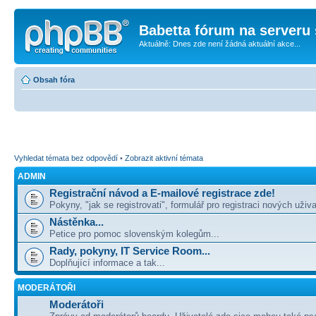
Babetta fórum na serveru 
Aktuálně: Dnes zde není žádná aktuální akce...
Obsah fóra
Vyhledat témata bez odpovědí
•
Zobrazit aktivní témata
ADMIN
Registrační návod a E-mailové registrace zde!
Pokyny, "jak se registrovati", formulář pro registraci nových uživa
Nástěnka...
Petice pro pomoc slovenským kolegům...
Rady, pokyny, IT Service Room...
Doplňující informace a tak...
MODERÁTOŘI
Moderátoři