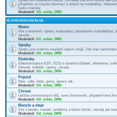
Zprávy od moderátorů boardu. Uživatelé zde sice mohou také psá
příspěvky ve smyslu informací a dotazů na moderátory. Irelevant
budou mazány.
Moderátoři:
IGI
,
milda
,
DRN
HLAVNÍ DISKUSNÍ BLOK
Motor
Vše o motorech, úpravy, karburátory, převodovka /volnoběžka/, 
návody...
Moderátoři:
IGI
,
milda
,
DRN
Spojky
Spojky jsou kultovní součástí našich strojů. Zde mají samostatno
Moderátoři:
IGI
,
milda
,
DRN
Elektrika
Elektroinstalace B207, B210 a ostatních Babett, alternátory, svě
žárovek, kabeláž, úpravy, závady...
Moderátoři:
IGI
,
milda
,
DRN
Pojezd
Rám, vidle, řetěz, gumy, úpravy, lak...
Moderátoři:
IGI
,
milda
,
DRN
Chrom
Údržba chromovaných dílů, nové chromování, případně která firma
Moderátoři:
IGI
,
milda
,
DRN
Benzín a oleje
Vše o benálu, mazání, problémy a řešení těchto, návody jak maza
Moderátoři:
IGI
,
milda
,
DRN