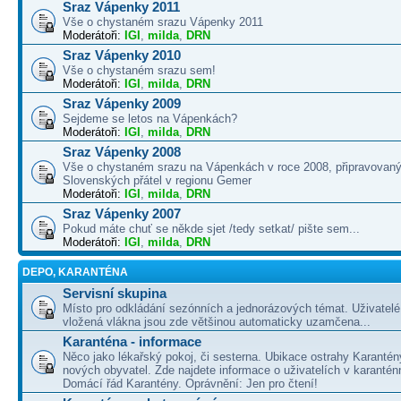
Sraz Vápenky 2011
Vše o chystaném srazu Vápenky 2011
Moderátoři:
IGI
,
milda
,
DRN
Sraz Vápenky 2010
Vše o chystaném srazu sem!
Moderátoři:
IGI
,
milda
,
DRN
Sraz Vápenky 2009
Sejdeme se letos na Vápenkách?
Moderátoři:
IGI
,
milda
,
DRN
Sraz Vápenky 2008
Vše o chystaném srazu na Vápenkách v roce 2008, připravovaný
Slovenských přátel v regionu Gemer
Moderátoři:
IGI
,
milda
,
DRN
Sraz Vápenky 2007
Pokud máte chuť se někde sjet /tedy setkat/ pište sem...
Moderátoři:
IGI
,
milda
,
DRN
DEPO, KARANTÉNA
Servisní skupina
Místo pro odkládání sezónních a jednorázových témat. Uživatelé 
vložená vlákna jsou zde většinou automaticky uzamčena...
Karanténa - informace
Něco jako lékařský pokoj, či sesterna. Ubikace ostrahy Karantén
nových obyvatel. Zde najdete informace o uživatelích v karanté
Domácí řád Karantény. Oprávnění: Jen pro čtení!