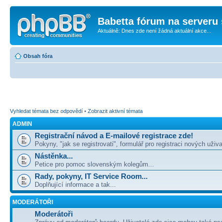
Babetta fórum na serveru 
Aktuálně: Dnes zde není žádná aktuální akce...
Obsah fóra
Vyhledat témata bez odpovědí
•
Zobrazit aktivní témata
ADMIN
Registrační návod a E-mailové registrace zde!
Pokyny, "jak se registrovati", formulář pro registraci nových uživa
Nástěnka...
Petice pro pomoc slovenským kolegům...
Rady, pokyny, IT Service Room...
Doplňující informace a tak...
MODERÁTOŘI
Moderátoři