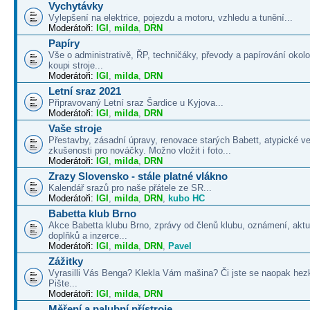
Vychytávky
Vylepšení na elektrice, pojezdu a motoru, vzhledu a tunění...
Moderátoři:
IGI
,
milda
,
DRN
Papíry
Vše o administrativě, ŘP, techničáky, převody a papírování okolo
koupi stroje...
Moderátoři:
IGI
,
milda
,
DRN
Letní sraz 2021
Připravovaný Letní sraz Šardice u Kyjova...
Moderátoři:
IGI
,
milda
,
DRN
Vaše stroje
Přestavby, zásadní úpravy, renovace starých Babett, atypické v
zkušenosti pro nováčky. Možno vložit i foto...
Moderátoři:
IGI
,
milda
,
DRN
Zrazy Slovensko - stále platné vlákno
Kalendář srazů pro naše přátele ze SR...
Moderátoři:
IGI
,
milda
,
DRN
,
kubo HC
Babetta klub Brno
Akce Babetta klubu Brno, zprávy od členů klubu, oznámení, aktua
doplňků a inzerce...
Moderátoři:
IGI
,
milda
,
DRN
,
Pavel
Zážitky
Vyrasilli Vás Benga? Klekla Vám mašina? Či jste se naopak hezk
Pište...
Moderátoři:
IGI
,
milda
,
DRN
Měření a palubní přístroje