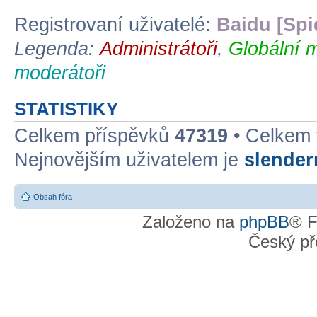
Registrovaní uživatelé:
Baidu [Spi
Legenda:
Administrátoři
,
Globální 
moderátoři
STATISTIKY
Celkem příspěvků
47319
• Celkem
Nejnovějším uživatelem je
slende
Obsah fóra
Založeno na
phpBB
® F
Český př