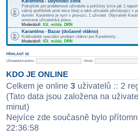
Karanténa - ubytovací zóna
Pokojíček pro problémové uživatele a potížisty (více jak 1 napo
vážný prohřešek proti etice fóra) a také uživatele přicházející z
domén. Karanténa je nyní v provozu, 1 uživatel. Obyvatelé Kara
omezená uživatelská práva.
Moderátoři:
IGI
,
milda
,
DRN
Karanténa - Bazar (dočasné vlákno)
Krátkodobé speciální prodejní vlákno pro Karaténisty...
Moderátoři:
IGI
,
milda
,
DRN
PŘIHLÁSIT SE
Uživatelské jméno:
Heslo:
KDO JE ONLINE
Celkem je online
3
uživatelů :: 2 r
(Tato data jsou založena na uživatel
minut)
Nejvíce zde současně bylo přítom
22:36:58