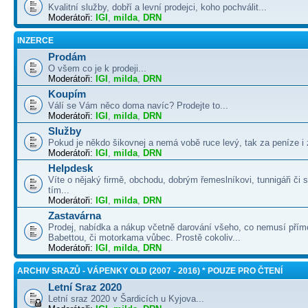
Kvalitní služby, dobří a levní prodejci, koho pochválit...
Moderátoři:
IGI
,
milda
,
DRN
INZERCE
Prodám
O všem co je k prodeji...
Moderátoři:
IGI
,
milda
,
DRN
Koupím
Válí se Vám něco doma navíc? Prodejte to...
Moderátoři:
IGI
,
milda
,
DRN
Služby
Pokud je někdo šikovnej a nemá vobě ruce levý, tak za peníze i 
Moderátoři:
IGI
,
milda
,
DRN
Helpdesk
Víte o nějaký firmě, obchodu, dobrým řemeslníkovi, tunnigáři či
tím...
Moderátoři:
IGI
,
milda
,
DRN
Zastavárna
Prodej, nabídka a nákup včetně darování všeho, co nemusí přím
Babettou, či motorkama vůbec. Prostě cokoliv...
Moderátoři:
IGI
,
milda
,
DRN
ARCHIV SRAZŮ - VÁPENKY OLD (2007 - 2016) * POUZE PRO ČTENÍ
Letní Sraz 2020
Letní sraz 2020 v Šardicích u Kyjova...