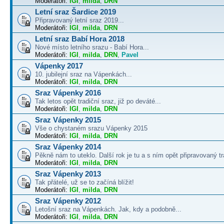
Moderátoři:
IGI
,
milda
,
DRN
Letní sraz Šardice 2019
Připravovaný letní sraz 2019...
Moderátoři:
IGI
,
milda
,
DRN
Letní sraz Babí Hora 2018
Nové místo letního srazu - Babí Hora...
Moderátoři:
IGI
,
milda
,
DRN
,
Pavel
Vápenky 2017
10. jubilejní sraz na Vápenkách...
Moderátoři:
IGI
,
milda
,
DRN
Sraz Vápenky 2016
Tak letos opět tradiční sraz, již po deváté...
Moderátoři:
IGI
,
milda
,
DRN
Sraz Vápenky 2015
Vše o chystaném srazu Vápenky 2015
Moderátoři:
IGI
,
milda
,
DRN
Sraz Vápenky 2014
Pěkně nám to uteklo. Další rok je tu a s ním opět připravovaný tra
Moderátoři:
IGI
,
milda
,
DRN
Sraz Vápenky 2013
Tak přátelé, už se to začíná blížit!
Moderátoři:
IGI
,
milda
,
DRN
Sraz Vápenky 2012
Letošní sraz na Vápenkách. Jak, kdy a podobně...
Moderátoři:
IGI
,
milda
,
DRN