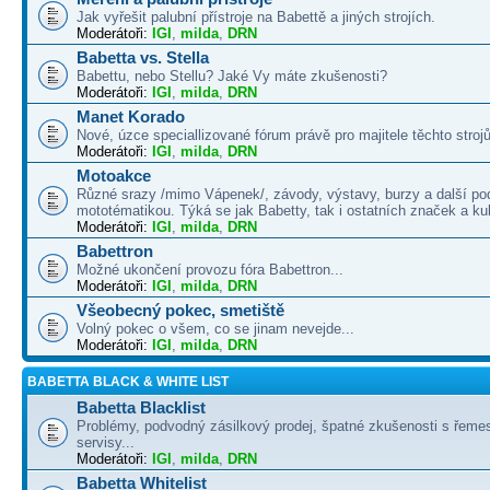
Jak vyřešit palubní přístroje na Babettě a jiných strojích.
Moderátoři:
IGI
,
milda
,
DRN
Babetta vs. Stella
Babettu, nebo Stellu? Jaké Vy máte zkušenosti?
Moderátoři:
IGI
,
milda
,
DRN
Manet Korado
Nové, úzce speciallizované fórum právě pro majitele těchto strojů
Moderátoři:
IGI
,
milda
,
DRN
Motoakce
Různé srazy /mimo Vápenek/, závody, výstavy, burzy a další po
mototématikou. Týká se jak Babetty, tak i ostatních značek a ku
Moderátoři:
IGI
,
milda
,
DRN
Babettron
Možné ukončení provozu fóra Babettron...
Moderátoři:
IGI
,
milda
,
DRN
Všeobecný pokec, smetiště
Volný pokec o všem, co se jinam nevejde...
Moderátoři:
IGI
,
milda
,
DRN
BABETTA BLACK & WHITE LIST
Babetta Blacklist
Problémy, podvodný zásilkový prodej, špatné zkušenosti s řemes
servisy...
Moderátoři:
IGI
,
milda
,
DRN
Babetta Whitelist